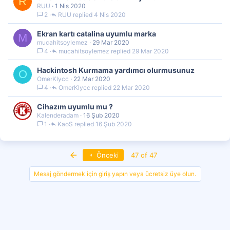
R
RUU
1 Nis 2020
2
RUU
4 Nis 2020
Ekran kartı catalina uyumlu marka
M
mucahitsoylemez
29 Mar 2020
4
mucahitsoylemez
29 Mar 2020
Hackintosh Kurmama yardımcı olurmusunuz
O
OmerKlycc
22 Mar 2020
4
OmerKlycc
22 Mar 2020
Cihazım uyumlu mu ?
Kalenderadam
16 Şub 2020
1
KaoS
16 Şub 2020
First
Önceki
47 of 47
Mesaj göndermek için giriş yapın veya ücretsiz üye olun.