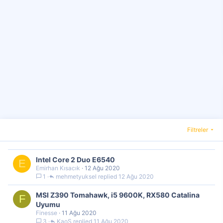
Filtreler
Intel Core 2 Duo E6540
E
Emirhan Kısacık
12 Ağu 2020
1
mehmetyuksel
12 Ağu 2020
MSI Z390 Tomahawk, i5 9600K, RX580 Catalina
F
Uyumu
Finesse
11 Ağu 2020
3
KaoS
11 Ağu 2020