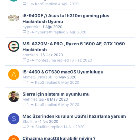
1
KaoS
4 Ağu 2020
i5-9400F // Asus tuf h310m gaming plus
Hackintosh Uyumu
hyperteXt
1 Ağu 2020
2
hyperteXt
2 Ağu 2020
MSI A320M-A PRO , Ryzen 5 1600 AF, GTX 1060
Hackintosh
ehozkan
16 Haz 2020
2
montezuma
16 Haz 2020
i5-4460 & GT630 macOS Uyumlulugu
A
AhmetDurmaz00
6 May 2020
1
KaoS
6 May 2020
Sierra için sistemim uyumlu mu
Mehmet_tap
6 May 2020
1
KaoS
6 May 2020
Mac üzerinden kurulum USB'si hazırlama yardım
S
Skullfire
1 Nis 2020
2
Skullfire
14 Nis 2020
Cihazıma macOS kurabilir miyim ?