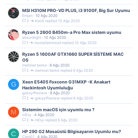
MSI H310M PRO-VD PLUS, i3 9100F, Big Sur Uyumu
Emjan
10 Ağu 2020
3
KaoS
10 Ağu 2020
Ryzen 5 2600 B450m-a Pro Max sistem uyumu
absurdlight
10 Ağu 2020
1
mustafaemrexd
10 Ağu 2020
Ryzen 5 1600AF GTX1660 SUPER SİSTEME MAC
OS
mehmet berke
8 Ağu 2020
2
mehmet berke
9 Ağu 2020
Xeon E5405 Foxconn G31MXP -K Anakart
G
Hackintosh Uyumluluğu
gokayffreoww
8 Ağu 2020
2
gokayffreoww
8 Ağu 2020
Sistemim macOS için uyumlu mu ?
M
mEsy
4 Ağu 2020
2
mEsy
6 Ağu 2020
HP 290 G2 Masaüstü Bilgisayarım Uyumlu mu?
C
Cem01
4 Ağu 2020