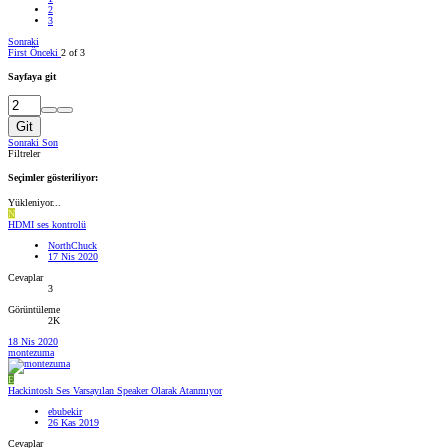
2
3
Sonraki
First
Önceki
2 of 3
Sayfaya git
Git
Sonraki
Son
Filtreler
Seçimler gösteriliyor:
Yükleniyor...
N
HDMI ses kontrolü
NorthChuck
17 Nis 2020
Cevaplar
3
Görüntüleme
2K
18 Nis 2020
montezuma
E
Hackintosh Ses Varsayılan Speaker Olarak Atanmıyor
ebubekir
26 Kas 2019
Cevaplar