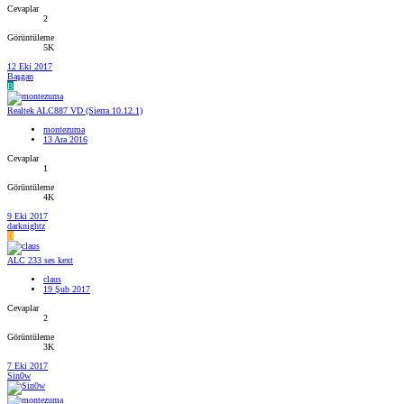
Cevaplar
2
Görüntüleme
5K
12 Eki 2017
Başgan
B
Realtek ALC887 VD (Sierra 10.12.1)
montezuma
13 Ara 2016
Cevaplar
1
Görüntüleme
4K
9 Eki 2017
darknightz
D
ALC 233 ses kext
claus
19 Şub 2017
Cevaplar
2
Görüntüleme
3K
7 Eki 2017
Sin0w