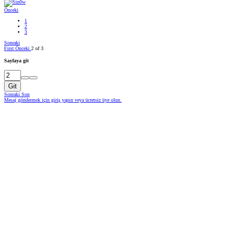
Önceki
1
2
3
Sonraki
First
Önceki
2 of 3
Sayfaya git
Git
Sonraki
Son
Mesaj göndermek için giriş yapın veya ücretsiz üye olun.