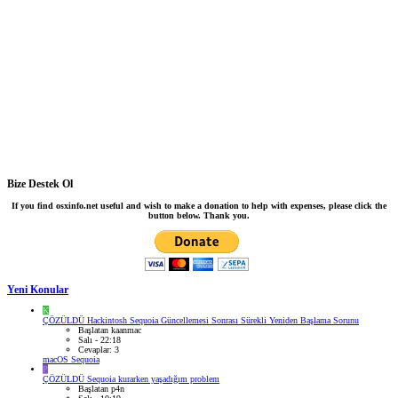
Bize Destek Ol
If you find osxinfo.net useful and wish to make a donation to help with expenses, please click the
button below. Thank you.
Yeni Konular
K
ÇÖZÜLDÜ
Hackintosh Sequoia Güncellemesi Sonrası Sürekli Yeniden Başlama Sorunu
Başlatan kaanmac
Salı - 22:18
Cevaplar: 3
macOS Sequoia
P
ÇÖZÜLDÜ
Sequoia kurarken yaşadığım problem
Başlatan p4n