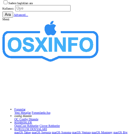
Sadece başlıkları ara
Kullanıcı:
Ara
Advanced...
Menü
Forumlar
Yeni Mesajlar
Forumlarda Ara
confıg düzenle
OC Config Düzenle
REHBERLER
OpenCore Rehberler
Clover Rehberler
KURULUM DOSYALARI
macOS Tahoe
macOS Sequoia
macOS Sonoma
macOS Ventura
macOS Monterey
macOS Big