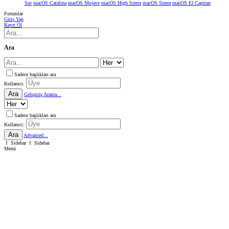
Sur
macOS Catalina
macOS Mojave
macOS High Sierra
macOS Sierra
macOS El Capitan
Forumlar
Giriş Yap
Kayıt Ol
Ara
Sadece başlıkları ara
Kullanıcı:
Ara
Gelişmiş Arama...
Sadece başlıkları ara
Kullanıcı:
Ara
Advanced...
Sidebar
Sidebar
Menü