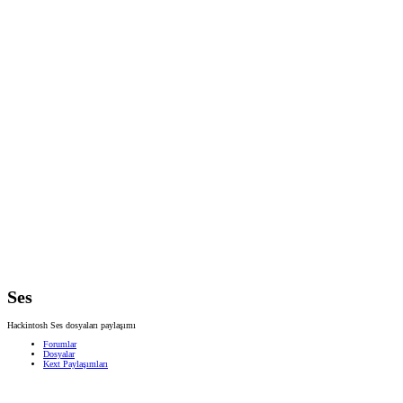
Ses
Hackintosh Ses dosyaları paylaşımı
Forumlar
Dosyalar
Kext Paylaşımları