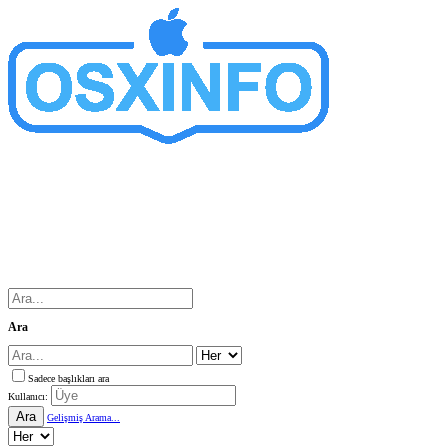
Ara
Sadece başlıkları ara
Kullanıcı:
Ara
Gelişmiş Arama...