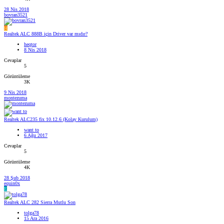
28 Nis 2018
bovran3521
H
Realtek ALC 888B için Driver var mıdır?
heqtor
8 Nis 2018
Cevaplar
5
Görüntüleme
3K
9 Nis 2018
montezuma
Realtek ALC235 fix 10.12.6 (Kolay Kurulum)
want to
6 Ağu 2017
Cevaplar
5
Görüntüleme
4K
28 Şub 2018
equin0x
E
Realtek ALC 282 Sierra Mutlu Son
tolga78
15 Ara 2016