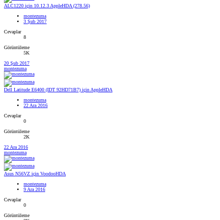
ALC1220 için 10.12.3 AppleHDA (278.56)
montezuma
3 Şub 2017
Cevaplar
8
Görüntüleme
5K
20 Şub 2017
montezuma
Dell Latitude E6400 (IDT 92HD71B7) için AppleHDA
montezuma
22 Ara 2016
Cevaplar
0
Görüntüleme
2K
22 Ara 2016
montezuma
Asus N56VZ için VoodooHDA
montezuma
9 Ara 2016
Cevaplar
0
Görüntüleme