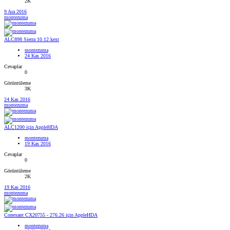
2K
9 Ara 2016
montezuma
ALC898 Sierra 10.12 kext
montezuma
24 Kas 2016
Cevaplar
0
Görüntüleme
3K
24 Kas 2016
montezuma
ALC1200 için AppleHDA
montezuma
19 Kas 2016
Cevaplar
0
Görüntüleme
2K
19 Kas 2016
montezuma
Conexant CX20755 - 276.26 için AppleHDA
montezuma