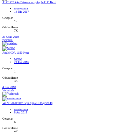
ALC1220 için Düzenlenmiş AppleALC Kext
montezuma
14 Nis 2017
Cevaplar
15
Görüntüleme
7K
25 Ocak 2019
zysistem
AppleHDA-1150 Kext
Sin0w
21 Eki 2016
Cevaplar
1
Görüntüleme
3K
4 Kas 2018
Vacintosh
Via VT2020/2021 için AppleHDA (279.48)
montezuma
8 Ara 2016
Cevaplar
6
Görüntüleme
4K