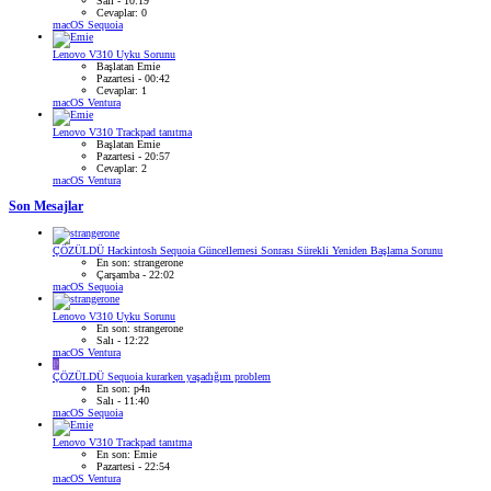
Salı - 10:19
Cevaplar: 0
macOS Sequoia
Lenovo V310 Uyku Sorunu
Başlatan Emie
Pazartesi - 00:42
Cevaplar: 1
macOS Ventura
Lenovo V310 Trackpad tanıtma
Başlatan Emie
Pazartesi - 20:57
Cevaplar: 2
macOS Ventura
Son Mesajlar
ÇÖZÜLDÜ
Hackintosh Sequoia Güncellemesi Sonrası Sürekli Yeniden Başlama Sorunu
En son: strangerone
Çarşamba - 22:02
macOS Sequoia
Lenovo V310 Uyku Sorunu
En son: strangerone
Salı - 12:22
macOS Ventura
P
ÇÖZÜLDÜ
Sequoia kurarken yaşadığım problem
En son: p4n
Salı - 11:40
macOS Sequoia
Lenovo V310 Trackpad tanıtma
En son: Emie
Pazartesi - 22:54
macOS Ventura