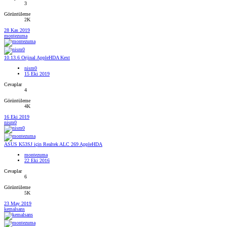
3
Görüntüleme
2K
28 Kas 2019
montezuma
10.13.6 Orjinal AppleHDA Kext
nism0
15 Eki 2019
Cevaplar
4
Görüntüleme
4K
16 Eki 2019
nism0
ASUS K53SJ için Realtek ALC 269 AppleHDA
montezuma
22 Eki 2016
Cevaplar
6
Görüntüleme
5K
23 May 2019
kemalsans