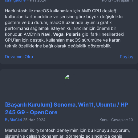
strangerone
4 Kas 2024
Konu
Cevaplar: 1
Hackintosh ile macOS kullanıcıları için AMD GPU desteği,
kullanılan kart modeline ve serisine göre büyük değişiklikler
gösterir ve bu durum, macOS üzerinde uyumlu grafik
performansı sağlamak isteyen kullanıcılar için önemli bir
konudur. AMD'nin
Navi
,
Vega
,
Polaris
gibi farklı nesillerdeki
GPU’ları için destek, kullanılan macOS sürümüne ve kartın
teknik özelliklerine bağlı olarak değişiklik gösterebilir.
Devamını Oku
Paylaş
[Başarılı Kurulum] Sonoma, Win11, Ubuntu / HP
245 G9 - OpenCore
ByBlaCk4
25 Haz 2024
Konu
Cevaplar: 10
Merhabalar, ilk ryzentosh deneyimim için bu konuyu açıyorum,
sistemi ve çalışan donanımları görmeniz açısındanda geniş