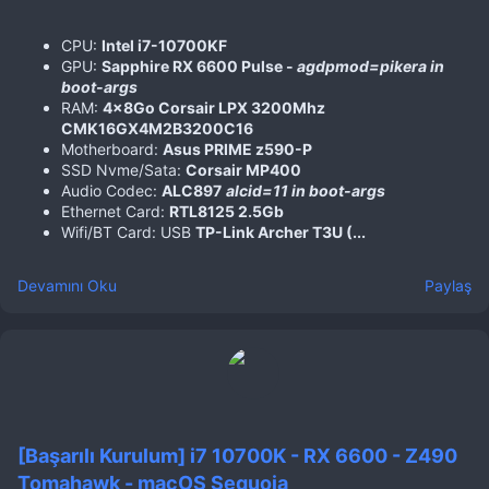
CPU:
Intel i7-10700KF
GPU:
Sapphire RX 6600 Pulse -
agdpmod=pikera in
boot-args
RAM:
4x8Go Corsair LPX 3200Mhz
CMK16GX4M2B3200C16
Motherboard:
Asus PRIME z590-P
SSD Nvme/Sata:
Corsair MP400
Audio Codec:
ALC897
alcid=11 in boot-args
Ethernet Card:
RTL8125 2.5Gb
Wifi/BT Card: USB
TP-Link Archer T3U (...
Devamını Oku
Paylaş
[Başarılı Kurulum] i7 10700K - RX 6600 - Z490
Tomahawk - macOS Sequoia