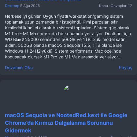
Dexcorp
5 Ağu 2025
Konu
Cevaplar: 12
Herkese iyi günler. Uygun fiyatlı workstation/gaming sistem
toplamak uzun zamandır bir isteğimdi. Kimi parçaları sıfır
kimilerini ikinci el alarak bu sistemi topladım. Sistem güç olarak
M1 Pro - M1 Max arasında bir konumda yer alıyor. Dualboot için
WD B
N5000 serisinden 500GB ve 1TB'lık iki model satın
lue S
aldım. 500GB olanda macOS Sequoia 15.5, 1TB olanda ise
Windows 11 24H2 yüklü. Sistem performansı Mac özelinde
konuşacak olursak M1 Pro ve M1 Max arasında yer alıyor...
Devamını Oku
Paylaş
macOS Sequoia ve NootedRed.kext ile Google
Chrome’da Kırmızı Dalgalanma Sorununu
Gidermek