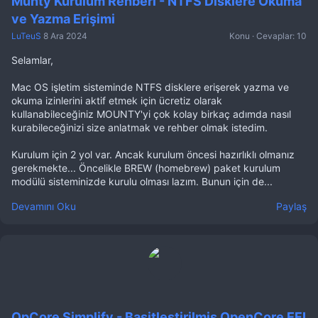
Munty Kurulum Rehberi - NTFS Disklere Okuma
ve Yazma Erişimi
LuTeuS
8 Ara 2024
Konu
Cevaplar: 10
Selamlar,
Mac OS işletim sisteminde NTFS disklere erişerek yazma ve
okuma izinlerini aktif etmek için ücretiz olarak
kullanabileceğiniz MOUNTY'yi çok kolay birkaç adımda nasıl
kurabileceğinizi size anlatmak ve rehber olmak istedim.
Kurulum için 2 yol var. Ancak kurulum öncesi hazırlıklı olmanız
gerekmekte... Öncelikle BREW (homebrew) paket kurulum
modülü sisteminizde kurulu olması lazım. Bunun için de...
Devamını Oku
Paylaş
OpCore Simplify - Basitleştirilmiş OpenCore EFI