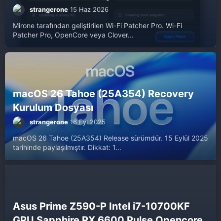
strangerone
15 Haz 2026
Mirone tarafından geliştirilen Wi-Fi Patcher Pro. Wi-Fi
Patcher Pro, OpenCore veya Clover...
macOS 26 Tahoe (25A354) Recovery
Kurulum Dosyası
strangerone
16 Eyl 2025
macOS 26 Tahoe (25A354) Release sürümdür. 15 Eylül 2025
tarihinde paylaşılmıştır. Dikkat: 1...
Asus Prime Z590-P Intel i7-10700KF
GPU Sapphire RX 6600 Pulse Opencore