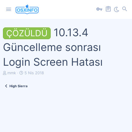
10.13.4
ÇÖZÜLDÜ
Güncelleme sonrası
Login Screen Hatası
K
B
mmk
5 Nis 2018
o
a
n
ş
High Sierra
u
l
y
a
u
n
b
g
a
ı
ş
ç
l
t
a
a
t
r