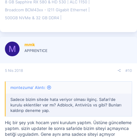
8 GB Sapphire RX 580 & HD 530
ALC 1150
Broadcom BCM43xx - I211 Gigabit Ethernet
500GB NVMe & 32 GB DDR4
mmk
M
APPRENTICE
5 Nis 2018
#10
montezuma' Alıntı:
Sadece bizim sitede hata veriyor olması ilginç. Safari'de
kurulu eklentiler var mı? Adblock, Antivirüs vs gibi? Bunları
kaldırıp deneme yap.
Hiç bir şey yok hocam yeni kurulum yaptım. Üstüne güncelleme
yaptım. sizin updater ile sonra safaride bizim siteyi açmayınca
betiği uyguladım. Gene aynı ama sadece siteyi açmıyor