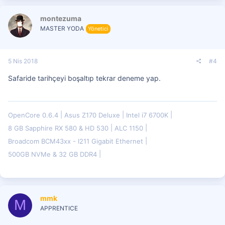
montezuma
MASTER YODA
Yönetici
5 Nis 2018
#4
Safaride tarihçeyi boşaltıp tekrar deneme yap.
OpenCore 0.6.4
Asus Z170 Deluxe
Intel i7 6700K
8 GB Sapphire RX 580 & HD 530
ALC 1150
Broadcom BCM43xx - I211 Gigabit Ethernet
500GB NVMe & 32 GB DDR4
mmk
M
APPRENTICE