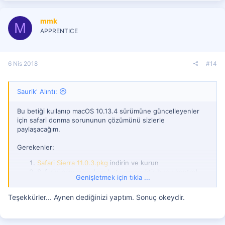
i
l
mmk
e
M
r
APPRENTICE
:
6 Nis 2018
#14
Saurik' Alıntı:
Bu betiği kullanıp macOS 10.13.4 sürümüne güncelleyenler
için safari donma sorununun çözümünü sizlerle
paylaşacağım.
Gerekenler:
Safari Sierra 11.0.3.pkg
indirin ve kurun
Safariyi açmaya çalışın hata verecektir bunu kontrol
Genişletmek için tıkla ...
edin
Tekrar bu betiği kullanarak 10.13.4 sürümüne combo
Teşekkürler... Aynen dediğinizi yaptım. Sonuç okeydir.
update olarak güncelleyin