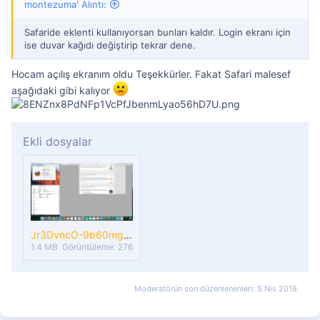
montezuma' Alıntı:
Safaride eklenti kullanıyorsan bunları kaldır. Login ekranı için
ise duvar kağıdı değiştirip tekrar dene.
Hocam açılış ekranım oldu Teşekkürler. Fakat Safari malesef
aşağıdaki gibi kalıyor
Ekli dosyalar
Jr3DvncO-9b60mgg-MBShFUgE6sHS8z2.png
1.4 MB
Görüntüleme: 276
Moderatörün son düzenlenenleri:
5 Nis 2018