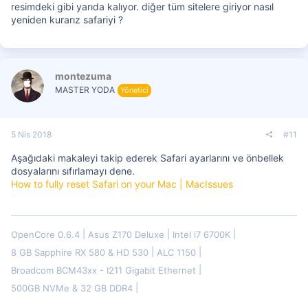
resimdeki gibi yarıda kalıyor. diğer tüm sitelere giriyor nasıl
yeniden kurarız safariyi ?
montezuma
MASTER YODA
Yönetici
5 Nis 2018
#11
Aşağıdaki makaleyi takip ederek Safari ayarlarını ve önbellek
dosyalarını sıfırlamayı dene.
How to fully reset Safari on your Mac | MacIssues
OpenCore 0.6.4
Asus Z170 Deluxe
Intel i7 6700K
8 GB Sapphire RX 580 & HD 530
ALC 1150
Broadcom BCM43xx - I211 Gigabit Ethernet
500GB NVMe & 32 GB DDR4