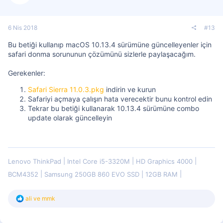
6 Nis 2018
#13
Bu betiği kullanıp macOS 10.13.4 sürümüne güncelleyenler için
safari donma sorununun çözümünü sizlerle paylaşacağım.
Gerekenler:
Safari Sierra 11.0.3.pkg
indirin ve kurun
Safariyi açmaya çalışın hata verecektir bunu kontrol edin
Tekrar bu betiği kullanarak 10.13.4 sürümüne combo
update olarak güncelleyin
Lenovo ThinkPad
Intel Core i5-3320M
HD Graphics 4000
BCM4352
Samsung 250GB 860 EVO SSD | 12GB RAM
T
ali
ve
mmk
e
p
k