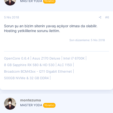
MASTER YODA
Yönetici
5 Nis 2018
#6
Sorun şu an bizim sitenin yavaş açılıyor olması da olabilir.
Hosting yetkililerine sorunu ilettim.
Son düzenleme:
5 Nis 2018
OpenCore 0.6.4
Asus Z170 Deluxe
Intel i7 6700K
8 GB Sapphire RX 580 & HD 530
ALC 1150
Broadcom BCM43xx - I211 Gigabit Ethernet
500GB NVMe & 32 GB DDR4
montezuma
MASTER YODA
Yönetici