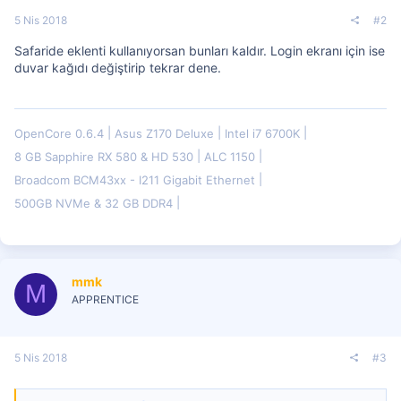
5 Nis 2018
#2
Safaride eklenti kullanıyorsan bunları kaldır. Login ekranı için ise
duvar kağıdı değiştirip tekrar dene.
OpenCore 0.6.4
Asus Z170 Deluxe
Intel i7 6700K
8 GB Sapphire RX 580 & HD 530
ALC 1150
Broadcom BCM43xx - I211 Gigabit Ethernet
500GB NVMe & 32 GB DDR4
mmk
M
APPRENTICE
5 Nis 2018
#3