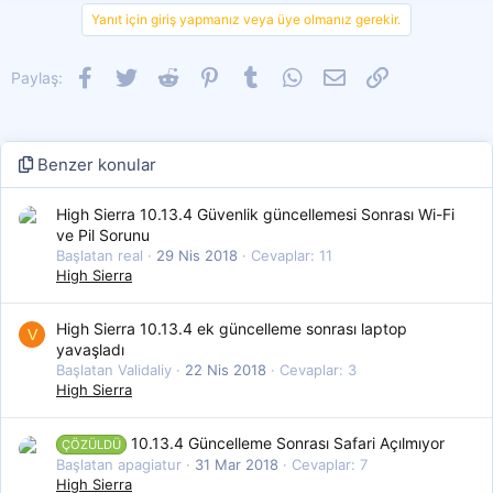
Yanıt için giriş yapmanız veya üye olmanız gerekir.
Facebook
Twitter
Reddit
Pinterest
Tumblr
WhatsApp
E-posta
Link
Paylaş:
Benzer konular
High Sierra 10.13.4 Güvenlik güncellemesi Sonrası Wi-Fi
ve Pil Sorunu
Başlatan real
29 Nis 2018
Cevaplar: 11
High Sierra
High Sierra 10.13.4 ek güncelleme sonrası laptop
V
yavaşladı
Başlatan Validaliy
22 Nis 2018
Cevaplar: 3
High Sierra
10.13.4 Güncelleme Sonrası Safari Açılmıyor
ÇÖZÜLDÜ
Başlatan apagiatur
31 Mar 2018
Cevaplar: 7
High Sierra