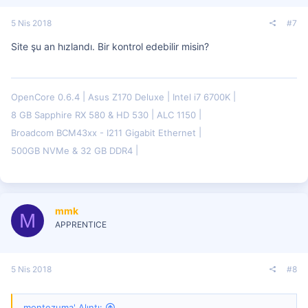
5 Nis 2018
#7
Site şu an hızlandı. Bir kontrol edebilir misin?
OpenCore 0.6.4
Asus Z170 Deluxe
Intel i7 6700K
8 GB Sapphire RX 580 & HD 530
ALC 1150
Broadcom BCM43xx - I211 Gigabit Ethernet
500GB NVMe & 32 GB DDR4
mmk
M
APPRENTICE
5 Nis 2018
#8
montezuma' Alıntı: