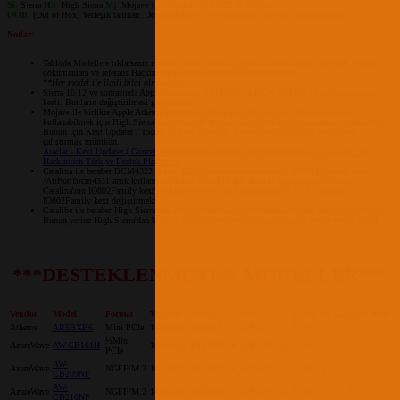
Si
: Sierra
HS
:
High Sierra
Mj
:
Mojave
Ca:
Catalina
Y:
EVET
N:
HAYIR
OOB:
(Out of Box) Yerleşik tanınan. Donanım hiç bir kext kurmadan otomatik olarak tanınır.
Notlar
:
Tabloda Modellere tıklarsanız modelin Wiki sayfasına gidebilir ve bu model ile ilgili ayrıntılı
dökümanlara ve referans Hackintosh kurulum linklerine ulaşabilirsiniz.
**Her model ile ilgili bilgi olmayabilir.
Sierra 10.12 ve sonrasında Apple Broadcom BCM431x ve BCM4321 Wİ-Fi kartlarına desteği
kesti. Bunların değiştirilmesi gerekmekte.
Mojave ile birlikte Apple Atheros kartlara desteğini kesti. Bu kartları Mojave üzerinde
kullanabilmek için High Sierra'dan Atheros40 ile ilgili kextin Mojave'ye kurulması gerekmekte.
Bunun için Kext Updater / Toools içinden bu kextin kurulmasını sağlayarak bu kartları
çalıştırmak mümkün.
Araçlar - Kext Updater ( Güncel kext ve Nvidia Sürücü indirme Uygulaması ) | osxinfo.net:
Hackintosh Türkiye Destek Platformu
Catalina ile beraber BCM4322 (14e4: 432b) yongası desteklenmiyor. IO80211Family kext
/AirPortBrcm4331 artık kullanılmıyor.Bu, DW1510 gibi kartları etkilemekte. Çözüm,
Catalina'nın IO802Family kext'ini Mojave (veya High Sierra)'dan S / L / E içindeki
IO802Family kext değiştirmektir.
Catalibe ile beraber High Sierra'dan alınıp kullanılan AirPortAtheros40 kext artık işe yaramıyor.
Bunun yerine High Sierra'dan bütün IO802Family kext'inin kopyalanarak kullanılması gerekli.
***DESTEKLENMEYEN MODELLER***
Vendor
Model
Format
Ven-Dev
Yonga
Rate
Si
HS
Mj
Ca
OOB
Kext
Atheros
AR5BXB6
Mini PCIe
168c-001c
AR5424
A/B/G
N
N
N
N
-
½Min
AzureWave
AW-CB161H
10ec-8821
RTL8821AE
A/B/G/N/AC
N
N
N
N
N
PCIe
AW-
AzureWave
NGFF/M.2
10ec-8821
RTL8821AE
A/B/G/N/AC
N
N
N
N
N
CB209NF
AW-
AzureWave
NGFF/M.2
14e4-43ec
BCM4356
A/B/G/N/AC
N
N
N
N
N
CB210NF