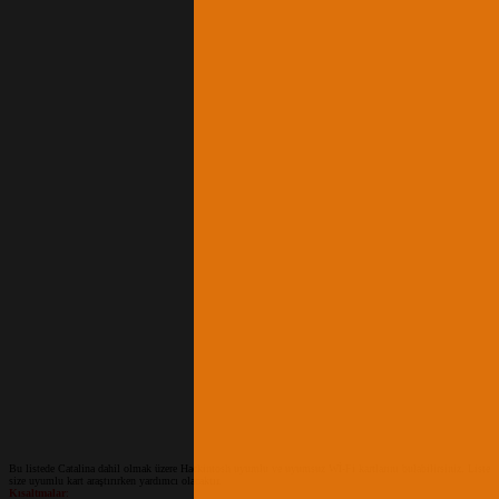
Bu listede Catalina dahil olmak üzere Hackintosh uyumlu ve uyumsuz Wİ-Fi kartlarını bulabilirsiniz. Liste
size uyumlu kart araştırırken yardımcı olacaktır.
Kısaltmalar
: