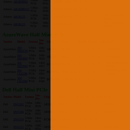
½Min
168c-
Atheros
AR5BHB92
AR9280
A/B/G/N
Y
Y
*
*
-
PCIe
002a
½Min
168c-
Atheros
AR5BHB112
AR9380
A/B/G/N
Y
Y
*
*
-
PCIe
0030
½Min
168c-
FW + Atheros40
Atheros
AR5B125
AR9485
B/G/N
Y
?
*
*
PCIe
0032
Yaması
½Min
168c-
FW + Atheros40
Atheros
AR5B225
AR9485
B/G/N
Y
?
*
*
PCIe
0032
Yaması
AzureWave Half Mini PCIe
Ven-
Vendor
Model
Format
Chip
Rate
SI
HS
MJ
CA
OOB
KEXT
Dev
AW-
½Min
168c-
AzureWave
AR9285
B/G/N
Y
Y
*
*
N
=AR5B195
NB037H
PCIe
002b
AW-
½Min
168c-
AzureWave
AR9285
B/G/N
Y
Y
*
*
N
=AR5B195
NB048H
PCIe
002b
AW-
½Min
14e4-
DSDT/Brcm4360
AzureWave
BCM43225
B/G/N
Y
Y
Y
?
N
NB290H
PCIe
4357
YAMA
AW-
½Min
14e4-
DSDT/Brcm4360
AzureWave
BCM4352
A/B/G/N/AC
Y
Y
Y
Y
N
CE123H
PCIe
43b1
YAMA
AW-
½Min
14e4-
AzureWave
BCM4360
A/B/G/N/AC
Y
Y
Y
Y
Y
-
CB160H
PCIe
43a0
Dell Half Mini PCIe
Ven-
Vendor
Model
Format
Chip
Rate
SI
HS
MJ
CA
OOB
KEXT
Dev
½Min
168c-
Dell
DW1502
AR9285
B/G/N
Y
Y
*
*
Y
AR5B95
PCIe
002b
½Min
168c-
Dell
DW1506
AR9485
B/G/N
Y
?
*
*
N
AR5B125
PCIe
0032
½Min
14e4-
Dell
DW1510
BCM4322
A/B/G/N
Y
Y
Y
*
Y
PCIe
432b
½Min
168C-
Dell
DW1515
AR9280
A/B/G/N
Y
Y
*
*
Y
Atheros xB92
PCIe
002a