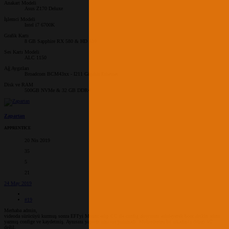
Anakart Modeli
Asus Z170 Deluxe
İşlemci Modeli
Intel i7 6700K
Grafik Kartı
8 GB Sapphire RX 580 & HD 530
Ses Kartı Modeli
ALC 1150
Ağ Aygıtları
Broadcom BCM43xx - I211 Gigabit Ethernet
Disk ve RAM
500GB NVMe & 32 GB DDR4
Zapartan
APPRENTICE
20 Nis 2019
35
5
21
24 May 2019
#19
Merhaba admin,
videoda sürücüyü kurmuş sonra EFI'yi Mount edip CC ile config dosyasını editleyerek boot diskin adını
yazmış confige ve kaydetmiş. Aynısını yaptım ama işe yaramadı. Muhtemelen bu arkadaşın cihazı V2
değil.