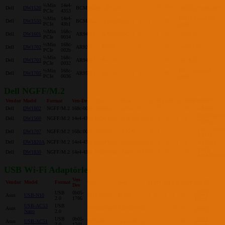
½Min
14e4-
Dell
DW1520
BCM43224
A/B/G/N
Y
Y
Y
Y
Y/N
MBA5,2/Brcm4360
PCIe
4353
½Min
14e4-
DSDT/Brcm4360
Dell
DW1550
BCM4352
A/B/G/N/AC
Y
Y
Y
Y
N
PCIe
43b1
patch
½Min
168c-
Dell
DW1601
AR94621
A/B/G/N/AC
Y
Y
?
?
N
AR5B22
PCIe
0034
½Min
168c-
Dell
DW1702
AR9285
B/G/N
Y
Y
?
?
N
AR5B195
PCIe
002b
½Min
168c-
Dell
DW1703
AR94851
B/G/N
Y
Y
?
?
N
AR5B225
PCIe
0032
½Min
168c-
FW + Atheros40
Dell
DW1705
AR95651
B/G/N
Y
Y
?
?
N
PCIe
0036
patch
Dell NGFF/M.2
Vendor
Model
Format
Ven-Dev
Chip
Rate
SI
HS
MJ
CA
OOB
KEXT
Dell
DW1802
NGFF/M.2
168c-0034
AR94621
A/B/G/N
Y
Y
?
?
N
AR5B22
DSDT/Brcm
Dell
DW1560
NGFF/M.2
14e4-43b1
BCM4352
A/B/G/N/AC
Y
Y
Y
Y
N
YAMA
FW + Athero
Dell
DW1707
NGFF/M.2
168c:0036
AR9565
B/G/N
Y
?
?
?
YAMA
Dell
DW1820A
NGFF/M.2
14e4-43a3
BCM4350
A/B/G/N/AC
Y
Y
Y
Y
N
AR5B22
DSDT
Dell
DW1830
NGFF/M.2
14e4-43ba
BCM43602
A/B/G/N/AC
Y
Y
Y
Y
Y
patch/injecti
USB Wi-Fi Adaptörler
Ven-
Vendor
Model
Format
Chip
Rate
SI
HS
MJ
CA
OOB
KEXT
Dev
USB
0b05-
ASUS
Asus
USB-N10
RTL8188SU
B/G/N
Y
Y
Y
?
N
2.0
1786
Driver
USB-AC53
USB
Asus
RtWlanU1827
A/B/G/N/AC
?
?
Y
Y
N
Driver
Nano
2.0
USB
0b05-
ASUS
Asus
USB-AC51
MT7610U
A/B/G/N/AC
?
?
?
?
N
2.0
17d1
Driver