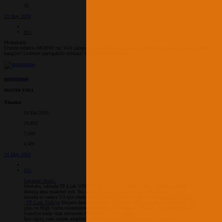
33
23 May 2019
#15
Merhabalar...
Elimde Atheros AR5B93 var. Wifi çalışıyor fakat bluetooth çalışmıyor. Bluetooth'un da çalıştığı kartlar
hangiler? Listesini paylaşabilir misiniz? Laptop için soruyorum...
montezuma
MASTER YODA
Yönetici
19 Eki 2016
29,833
7,599
4,401
24 May 2019
#16
Zapartan' Alıntı:
Merhaba, tabloda TP-Link WN823N V1 ve V2 için High Sierra ve Mojave desteği var
denmiş ama maalesef yok. Bu cihazın farklı versiyonları tamamen farklı cihazlar
aslında ve sadece V3 için sitede High Sierra'ya kadar sürücü var
için İndir TL-WN823N
| TP-Link Türkiye
Mojave desteklenmemiş V3'te bile. TR'den satın aldığım cihaz V2
çıktı ve High Sierra sistemimde kullanamadım maalesef. Sitedeki V2 sürücüsü sadece
Sierra'ya kadar olan sürümleri destekliyor (Sierra dahil).
İşin ilginç yanı sistem adaptörü görüyor ama bağlantı kurulamıyor bir türlü.