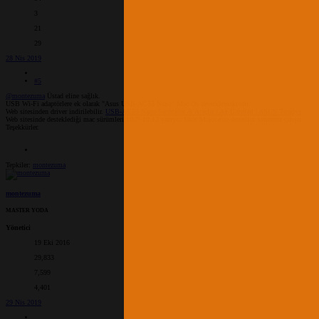
3
21
29
28 Nis 2019
#5
@montezuma
Üstad eline sağlık.
USB Wi-Fi adaptörlere ek olarak "Asus USB-AC53 Nano" Mac Os desteklemektedir.
Web sitesinden driver indirilebilir.
USB-AC53 Nano Sürücüler & Araçlar | Ağ Ürünleri | ASUS Türkiye
Web sitesinde desteklediği mac sürümleri 10.7~10.12 yazıyor fakat Majove'de denedim sorunsuz çalıştı.
Teşekkürler.
Tepkiler:
montezuma
montezuma
MASTER YODA
Yönetici
19 Eki 2016
29,833
7,599
4,401
29 Nis 2019