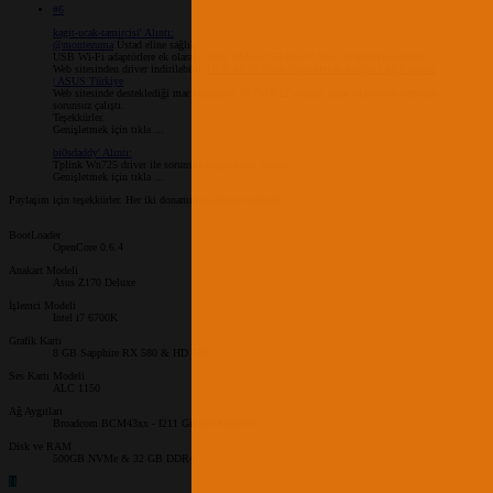
#6
kagit-ucak-tamircisi' Alıntı:
@montezuma
Üstad eline sağlık.
USB Wi-Fi adaptörlere ek olarak "Asus USB-AC53 Nano" Mac Os desteklemektedir.
Web sitesinden driver indirilebilir.
USB-AC53 Nano Sürücüler & Araçlar | Ağ Ürünleri
| ASUS Türkiye
Web sitesinde desteklediği mac sürümleri 10.7~10.12 yazıyor fakat Majove'de denedim
sorunsuz çalıştı.
Teşekkürler.
Genişletmek için tıkla ...
bi0sdaddy' Alıntı:
Tplink Wn725 driver ile sorunsuz mojave son surum.
Genişletmek için tıkla ...
Paylaşım için teşekkürler. Her iki donanım da listeye eklendi.
BootLoader
OpenCore 0.6.4
Anakart Modeli
Asus Z170 Deluxe
İşlemci Modeli
Intel i7 6700K
Grafik Kartı
8 GB Sapphire RX 580 & HD 530
Ses Kartı Modeli
ALC 1150
Ağ Aygıtları
Broadcom BCM43xx - I211 Gigabit Ethernet
Disk ve RAM
500GB NVMe & 32 GB DDR4
H