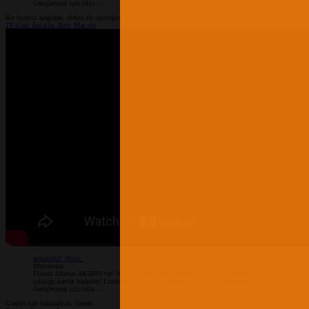
Genişletmek için tıkla ...
Bir üyemiz aşağıdaki sürücü ile tanıttığını belirtmiş ve videosunu da koymuş. Deneyebilirsin.
TP-Link_Installer_Beta_Mac.zip
ardaanil61' Alıntı:
Merhabalar...
Elimde Atheros AR5B93 var. Wifi çalışıyor fakat bluetooth çalışmıyor. Bluetooth'un da
çalıştığı kartlar hangiler? Listesini paylaşabilir misiniz? Laptop için soruyorum...
Genişletmek için tıkla ...
Combo kart bakmalısın. Örnek: