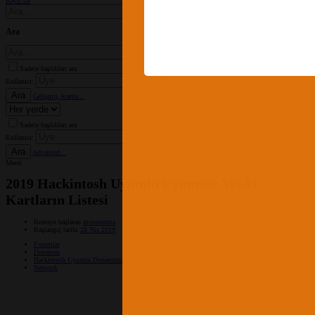
Kayıt Ol
Ara
Sadece başlıkları ara
Kullanıcı:
Ara
Gelişmiş Arama...
Sadece başlıkları ara
Kullanıcı:
Ara
Advanced...
Menü
2019 Hackintosh Uyumlu Uyumsuz Wi-Fi
Kartların Listesi
Konuyu başlatan
montezuma
Başlangıç tarihi
28 Nis 2019
Forumlar
Donanım
Hackintosh Uyumlu Donanımlar
Network