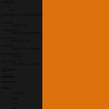
6 May 2019
#8
Bende BCM4318 var El Capitan da direk tanıdı ama Sierra görmüyor.
BootLoader
OpenCore 0.8.6
Anakart Modeli
Intel Desktop Board DQ67OW
İşlemci Modeli
Intel Core i5-2500
Grafik Kartı
Nvidia GT 730 2GB (Kepler)
Ses Kartı Modeli
ALC 888
Disk ve RAM
16GB DDR3 Ram, 240GB SSD
montezuma
MASTER YODA
Yönetici
19 Eki 2016
29,833
7,599
4,401