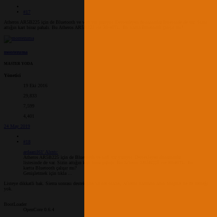
#17
Atheros AR5B225 için de Bluetooth ve wifi var yazıyor. Destekleyen donanımlar listesinde de var. Sizin
attığın kart biraz pahalı. Bu Atheros AR5B225 ise 30-40TL. Bu kartta Bluetooth çalışır mı?
montezuma
MASTER YODA
Yönetici
19 Eki 2016
29,833
7,599
4,401
24 May 2019
#18
ardaanil61' Alıntı:
Atheros AR5B225 için de Bluetooth ve wifi var yazıyor. Destekleyen donanımlar
listesinde de var. Sizin attığın kart biraz pahalı. Bu Atheros AR5B225 ise 30-40TL. Bu
kartta Bluetooth çalışır mı?
Genişletmek için tıkla ...
Listeye dikkatli bak. Sierra sonrası destek yok ve net olarak; Atheros kartların artık Mojave ile de desteği
yok.
BootLoader
OpenCore 0.6.4