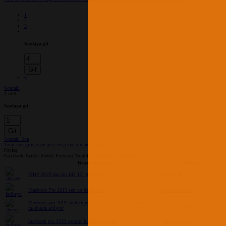
1
2
3
...
Sayfaya git
Git
6
Sonraki
1 of 6
Sayfaya git
Git
Sonraki
Son
Yanıt için giriş yapmanız veya üye olmanız gerekir.
Paylaş:
Facebook
Twitter
Reddit
Pinterest
Tumblr
WhatsApp
E-posta
Link
Benzer konular
Forum
MBP 2019’dan Air M2 15” geçilir mi?
OSXCafe
Macbook Pro 2019 seri no değiştirme
macOS Ventura
Macbook pro 2019 intel chipset sürekli internet recorvery
macOS Catalina
modunda açılıyor
macbook pro 2019 ventura kurulum sorunu
macOS Ventura