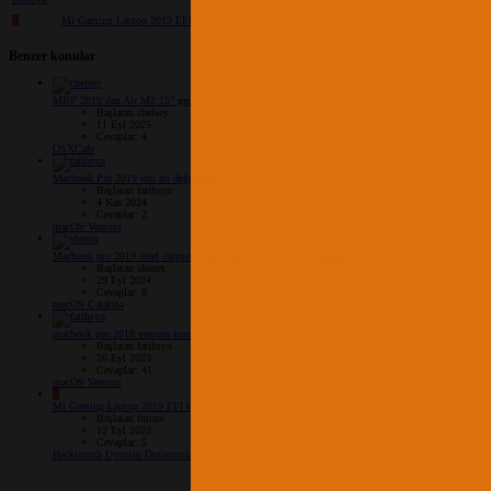
Hackintosh Uyumlu
F
Mi Gaming Laptop 2019 EFI Güncelleme Talebi
Donanımlar
Benzer konular
MBP 2019’dan Air M2 15” geçilir mi?
Başlatan chelsey
11 Eyl 2025
Cevaplar: 4
OSXCafe
Macbook Pro 2019 seri no değiştirme
Başlatan fatihsyn
4 Kas 2024
Cevaplar: 2
macOS Ventura
Macbook pro 2019 intel chipset sürekli internet recorvery modunda açılıyor
Başlatan sherox
29 Eyl 2024
Cevaplar: 8
macOS Catalina
macbook pro 2019 ventura kurulum sorunu
Başlatan fatihsyn
26 Eyl 2023
Cevaplar: 41
macOS Ventura
F
Mi Gaming Laptop 2019 EFI Güncelleme Talebi
Başlatan fmcnn
12 Eyl 2023
Cevaplar: 5
Hackintosh Uyumlu Donanımlar