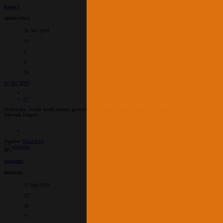
haluk1
APPRENTICE
30 Nis 2019
12
1
0
34
30 Nis 2019
#7
Merhabalar, listede kendi kartımı göremedim de. Kart modelim: Qualcomm Atheros AR956x Wireless
Network Adapter
Tepkiler:
HasanEnes
animoinc
PADAVAN
17 Şub 2019
127
26
71