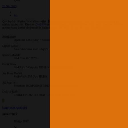
1,401
28 Nis 2019
#4
Çok faydalı bilgiler Üstad eline sağlık. Benim yaşadığım bir problem sahası var. Bu konuda nasıl bir
çözüm bulabilirim. Diyelim
DW1830
uyumlu bir laptop almak istiyorum ancak hangi cihazlarda bu soket
mevcut bunu üretici sitelerinde de bulamıyorum. Bir fikri olan var mı acaba. Teşekkür Ederim!
BootLoader
OpenCore 1.0.5 (Dev) / Sonoma
Laptop Modeli
Asus VivoBook x571li-bq377
İşlemci Modeli
Intel Core i7-10870H
Grafik Kartı
Intel(R) HD Graphics 630 & Nvidia Geforce 1650Ti
Ses Kartı Modeli
Realtek Alc 255 (Alc_ID:18)
Ağ Aygıtları
Broadcom BCM4350 (BT BCM2045A0 Bluetooth 4.0)
Disk ve RAM
Crucial P5+ M2 1TB SSD - 16GB DDR4 2667 Mhz
K
kagit-ucak-tamircisi
APPRENTICE
18 Ağu 2017
54