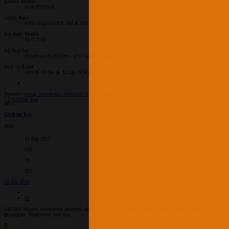
İşlemci Modeli
Intel i7 6700K
Grafik Kartı
8 GB Sapphire RX 580 & HD 530
Ses Kartı Modeli
ALC 1150
Ağ Aygıtları
Broadcom BCM43xx - I211 Gigabit Ethernet
Disk ve RAM
500GB NVMe & 32 GB DDR4
Tepkiler:
biorap
,
kemalsans
,
Seyfullah N
ve 8 diğerleri
Görkem Koç
JEDI
15 Haz 2017
282
73
301
28 Nis 2019
#2
AR9565 Mojave sürümünde çalışması güzel bir haber. Zira okul dönemi bitince Sierra'dan Mojave'ye
geçeceğim. Teşekkürler liste için.
B