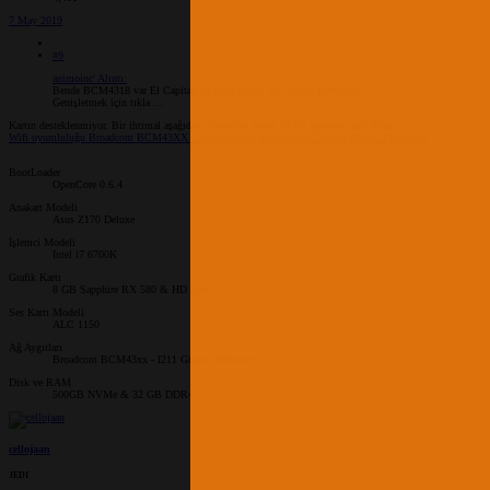
7 May 2019
#9
animoinc' Alıntı:
Bende BCM4318 var El Capitan da direk tanıdı ama Sierra görmüyor.
Genişletmek için tıkla ...
Kartın desteklenmiyor. Bir ihtimal aşağıdaki konudaki metot ile bir deneme yapabilirsin.
Wifi uyumluluğu Broadcom BCM43XX ? | osxinfo.net: Hackintosh Türkiye Destek Platformu
BootLoader
OpenCore 0.6.4
Anakart Modeli
Asus Z170 Deluxe
İşlemci Modeli
Intel i7 6700K
Grafik Kartı
8 GB Sapphire RX 580 & HD 530
Ses Kartı Modeli
ALC 1150
Ağ Aygıtları
Broadcom BCM43xx - I211 Gigabit Ethernet
Disk ve RAM
500GB NVMe & 32 GB DDR4
cellojaan
JEDI