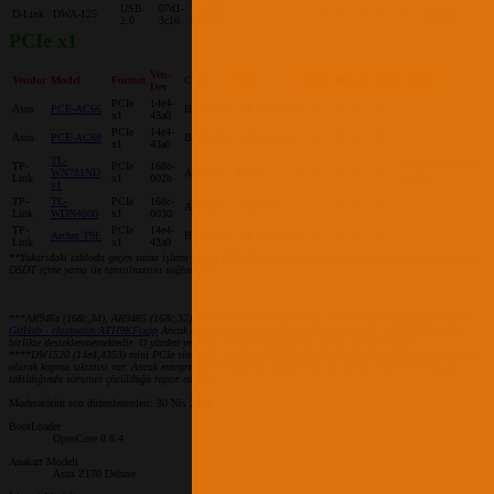
USB
07d1-
Realtek
D-Link
DWA-125
Y
Y
Y
Y
N
Driver
2.0
3c16
RT2870
PCIe x1
Ven-
Vendor
Model
Format
Chip
Rate
SI
HS
MJ
CA
OOB
KEXT
Dev
PCIe
14e4-
Asus
PCE-AC66
BCM4360
A/B/G/N/AC
Y
Y
Y
Y
Y
x1
43a0
PCIe
14e4-
Asus
PCE-AC68
BCM4360
A/B/G/N/AC
Y
Y
Y
Y
Y
x1
43a0
TL-
TP-
PCIe
168c-
DSDT/Atheros40
WN781ND
AR9285
B/G/N
Y
Y
*
*
N
Link
x1
002b
patch
v1
TP-
TL-
PCIe
168c-
AR9380
A/B/G/N
Y
Y
*
*
Y
-
Link
WDN4800
x1
0030
TP-
PCIe
14e4-
Archer T9E
BCM4360
A/B/G/N/AC
Y
Y
Y
Y
Y
-
Link
x1
43a0
**Yukarıdaki tabloda geçen yama işlemi kartın PCI ID'sinin kext içindeki info.plist içine eklenmesi ya da
DSDT içine yama ile tanıtılmasını sağlamaktır.
***AR946x (168c,34), AR9485 (168c,32) ve AR9565 (168c,36) kartlar için FirmWare yaması gerekmekte.
GitHub - chunnann/ATH9KFixup
Ancak bu kartların performansı oldukça sıkıntılı ve High Sierra ile
birlikte desteklenmemektedir. O yüzden yeni kart almayı düşünürseniz bunlar tavsiye edilmez.
****DW1520 (14e4,4353) mini PCIe slot takılı ve entegre BT aktifken kartın Wi-Fi bağlantısının devamlı
olarak kopma sıkıntısı var. Ancak entegre BT'nin BIOS'tan kapatılması ya da kart PCIe/USB slotuna
takıldığında sorunun çözüldüğü rapor edilmiş.
Moderatörün son düzenlenenleri:
30 Nis 2021
BootLoader
OpenCore 0.6.4
Anakart Modeli
Asus Z170 Deluxe