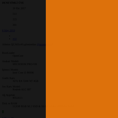
DENEYİMLİ ÜYE
20 Eki 2017
513
223
301
8 May 2019
#10
Atheros QCA61x4A göremedim
@montezuma
?
BootLoader
OpenCore
Anakart Modeli
MSI B365M PRO-VH
İşlemci Modeli
Intel Core i5 8600K
Grafik Kartı
XFX RX 5500 XT 4GB
Ses Kartı Modeli
Realtek ALC 887
Ağ Aygıtları
RTL8111
Disk ve RAM
512GB RGB M.2 SSD & 16 GB DDR4 2666Mhz RAM
S