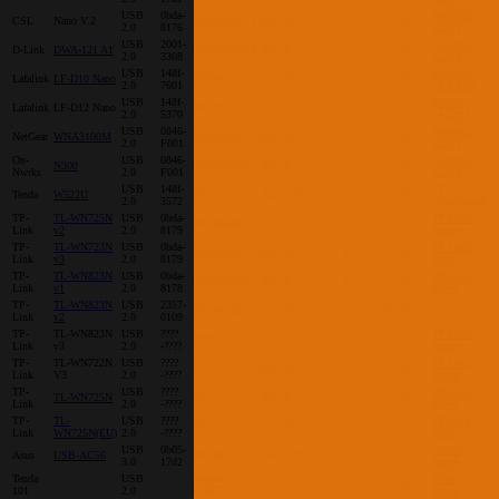
USB
0bda-
RealTek's
CSL
Nano V.2
RTL8188CUS
B/G/N
?
?
?
?
N
2.0
8176
v2.0.1
USB
2001-
RealTek's
D-Link
DWA-121 A1
RTL8188CUS
B/G/N
?
?
?
?
N
2.0
3308
v2.0.1
USB
148f-
Ralink's
Lafalink
LF-D10 Nano
MT7601
B/G/N
?
?
?
?
N
2.0
7601
v4.2.9.10
USB
148f-
Ralink's
Lafalink
LF-D12 Nano
RT5370
B/G/N
?
?
?
?
N
2.0
5370
v4.2.9.2
USB
0846-
Realtek's
NetGear
WNA3100M
RTL8192CU
B/G/N
?
?
?
?
N
2.0
F001
v2.0.1
On-
USB
0846-
Realtek's
N300
RTL8192CU
B/G/N
?
?
?
?
N
Nwrks
2.0
F001
v2.0.1
USB
148f-
TP-
Tenda
W522U
RT3572
A/B/G/N
Y
Y
?
?
N
2.0
3572
Link/Ralink
TP-
TL-WN725N
USB
0bda-
TP-Link's
RTL8188EUS
B/G/N
Y
Y
Y
?
N
Link
v2
2.0
8179
driver
TP-
TL-WN723N
USB
0bda-
TP-Link's
RTL8188EUS
B/G/N
Y
Y
Y
?
N
Link
v3
2.0
8179
driver
TP-
TL-WN823N
USB
0bda-
TP-Link's
RTL8192CU
B/G/N
Y
Y
?
?
N
Link
v1
2.0
8178
driver
TP-
TL-WN823N
USB
2357-
RTL8192EU
B/G/N
Y
Y
Y
N
N
Link
v2
2.0
0109
TP-
TL-WN823N
USB
????
TP-Link's
????
B/G/N
?
?
Y
?
N
Link
v3
2.0
-????
driver
TP-
TL-WN722N
USB
????
TP-Link
????
B/G/N
?
?
Y
Y
N
Link
V3
2.0
-????
Driver
TP-
USB
????
TP-Link's
TL-WN725N
????
B/G/N
?
?
Y
?
N
Link
2.0
-????
driver
TP-
TL-
USB
????
TP-Link
????
B/G/N
?
?
Y
Y
Link
WN725N(EU)
2.0
-????
Driver
USB
0b05-
ASUS
Asus
USB-AC56
RTL8812AU
A/B/G/N/AC
?
?
?
?
N
3.0
17d2
Driver
Tenda
USB
Realtek
Tenda
Y
N
101
2.0
8192EU
Driver