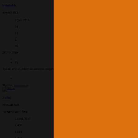
bi0sdaddy
APPRENTICE
2 Şub 2019
34
13
21
33
28 Nis 2019
#3
Tplink Wn725 driver ile sorunsuz mojave son surum.
Tepkiler:
montezuma
Ediko
MASTER JEDI
DENEYİMLİ ÜYE
6 Ocak 2017
1,400
1,014