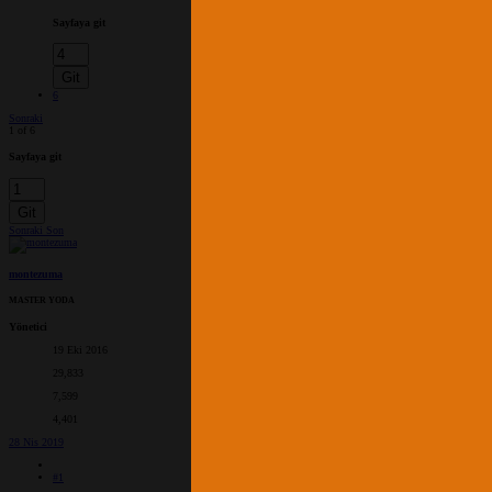
Sayfaya git
Git
6
Sonraki
1 of 6
Sayfaya git
Git
Sonraki
Son
montezuma
MASTER YODA
Yönetici
19 Eki 2016
29,833
7,599
4,401
28 Nis 2019
#1