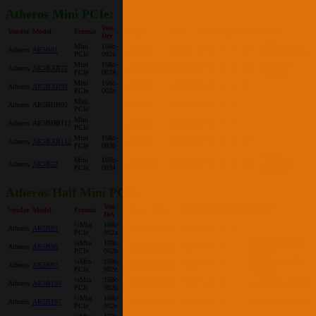
Atheros Mini PCIe:
Ven-
Vendor
Model
Format
Chip
Rate
Si
HS
Mj
Ca
OOB
Kext
Dev
Mini
168c-
*Mojave için
Atheros
AR5B91
AR9281
B/G/N
Y
Y
*
*
Y
PCIe
002a
yukarıya bakın
Mini
168c-
Atheros40
Atheros
AR5BXB72
AR5418/5133
A/B/G/N
Y
Y
*
*
N
PCIe
0024
Yaması
Mini
168c-
Atheros
AR5BXB92
AR9280
A/B/G/N
Y
Y
*
*
Y
PCIe
002a
Mini
Atheros
AR5BHB92
AR9280
A/B/G/N
Y
Y
*
*
PCIe
Mini
Atheros
AR5BHB112
AR9380
A/B/G/N
Y
Y
*
*
PCIe
Mini
168c-
Atheros
AR5BXB112
AR9380
A/B/G/N
Y
Y
*
*
Y
PCIe
0030
FW +
Mini
168c-
Atheros
AR5B22
AR94621
A/B/G/N
Y
?
*
*
N
Atheros40
PCIe
0034
Yaması
Atheros Half Mini PCIe
Ven-
Vendor
Model
Format
Chip
Rate
SI
HS
MJ
CA
OOB
KEXT
Dev
½Min
168c-
Atheros
AR5B93
AR9283
B/G/N
Y
Y
*
*
-
PCIe
002a
½Min
168c-
DSDT/Atheros40
Atheros
AR5B95
AR9285
B/G/N
Y
Y
*
*
PCIe
002b
YAMA
½Min
168c-
DSDT/Atheros40
Atheros
AR5B97
AR9287
B/G/N
Y
Y
*
*
PCIe
002e
YAMA
½Min
168c-
Atheros
AR5B195
AR9285
B/G/N
Y
Y
*
*
(=AR5B95+BT3.0)
PCIe
002b
½Min
168c-
Atheros
AR5B197
AR9287
B/G/N
Y
Y
*
*
(=AR5B95+BT3.0)
PCIe
002e