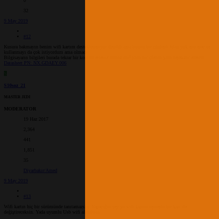
0
32
9 May 2019
#12
Kusura bakmayın benim wifi kartım desteklenmiyor denildi ama bunun bir çözümü felan yok mu mac os
kullanmayı da çok istiyordum ama olmadı.
Bilgisayarın bilgileri burada tekrar bir kontrol etseniz olmaz mı? yada bir çözüm yolu teşekkür edeirm.
Datasheet PN: NX.GDAEY.006
S
S10soz_21
MASTER JEDI
MODERATOR
19 Haz 2017
2,364
441
1,851
35
Diyarbakır/Amed
9 May 2019
#13
Wifi kartın hiç bir sürümünde tanıtamazsın. Yapacağın şey ya wifi kartını uyumlu bir kart ile
değiştireceksin. Yada uyumlu Usb wifi almalısın.