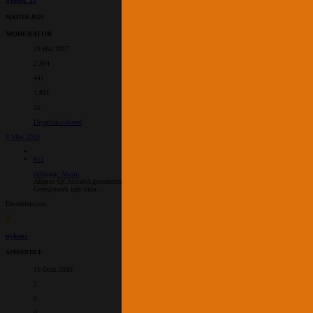
S10soz_21
MASTER JEDI
MODERATOR
19 Haz 2017
2,364
441
1,851
35
Diyarbakır/Amed
9 May 2019
#11
cellojaan' Alıntı:
Atheros QCA61x4A göremedim?
Genişletmek için tıkla ...
Desteklemiyor.
U
uyksuz
APPRENTICE
16 Ocak 2019
2
0