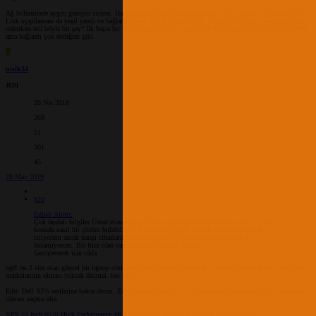
Ağ bölümünde aygıtı görüyor sistem. Hatta bağlandı diyor yeşil nokta var USB cihazda. Sağ üstteki TP-
Link uygulaması da yeşil yandı ve bağlandı diyor. Fakat bağlantı yok. Ekran görüntülerini atacağım ama
mümkün mü böyle bir şey? İlk başta bir IP çalışması uyarısı vermişti IP'yi elle girdim o problem çözüldü
ama bağlantı yok dediğim gibi.
U
uisik34
JEDI
20 Nis 2018
269
51
301
45
28 May 2019
#20
Ediko' Alıntı:
Çok faydalı bilgiler Üstad eline sağlık. Benim yaşadığım bir problem sahası var. Bu
konuda nasıl bir çözüm bulabilirim. Diyelim
DW1830
uyumlu bir laptop almak
istiyorum ancak hangi cihazlarda bu soket mevcut bunu üretici sitelerinde de
bulamıyorum. Bir fikri olan var mı acaba. Teşekkür Ederim!
Genişletmek için tıkla ...
ngff /m.2 slot olan güncel bir laptop olmalaı ayrıca whitelist olmamalı. tahminen monster, asus veya dell
markalarının olması yüksek ihtimal. bol şans.
Edit: Dell XPS serilerine bakın derim. Zaten laptop üreticisi ve wifi kart aynı üreticiden çıkıyor uyumsuz
olması saçma olur.
XPS 15 Inch 9570 High Performance 4K Laptop with InfinityEdge | Dell United States