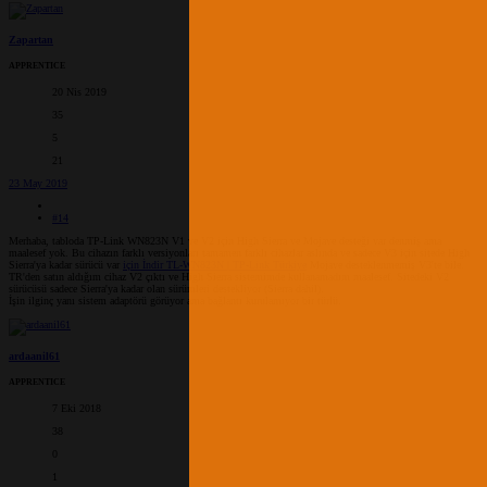
Zapartan
APPRENTICE
20 Nis 2019
35
5
21
23 May 2019
#14
Merhaba, tabloda TP-Link WN823N V1 ve V2 için High Sierra ve Mojave desteği var denmiş ama
maalesef yok. Bu cihazın farklı versiyonları tamamen farklı cihazlar aslında ve sadece V3 için sitede High
Sierra'ya kadar sürücü var
için İndir TL-WN823N | TP-Link Türkiye
Mojave desteklenmemiş V3'te bile.
TR'den satın aldığım cihaz V2 çıktı ve High Sierra sistemimde kullanamadım maalesef. Sitedeki V2
sürücüsü sadece Sierra'ya kadar olan sürümleri destekliyor (Sierra dahil).
İşin ilginç yanı sistem adaptörü görüyor ama bağlantı kurulamıyor bir türlü.
ardaanil61
APPRENTICE
7 Eki 2018
38
0
1