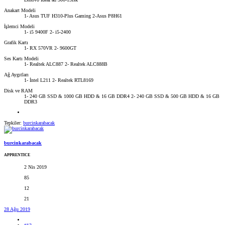
Anakart Modeli
1- Asus TUF H310-Plus Gaming 2-Asus P8H61
İşlemci Modeli
1- i5 9400F 2- i5-2400
Grafik Kartı
1- RX 570VR 2- 9600GT
Ses Kartı Modeli
1- Realtek ALC887 2- Realtek ALC888B
Ağ Aygıtları
1- İntel L211 2- Realtek RTL8169
Disk ve RAM
1- 240 GB SSD & 1000 GB HDD & 16 GB DDR4 2- 240 GB SSD & 500 GB HDD & 16 GB
DDR3
Tepkiler:
burcinkarabacak
burcinkarabacak
APPRENTICE
2 Nis 2019
85
12
21
28 Ağu 2019