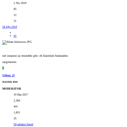
2 Nis 2019
85
12
21
28 Ağu 2019
#5
usb imajının içi resimdeki gibi. efi klasörünü bulamadım.
saygılarımla
S
S10soz_21
MASTER JEDI
MODERATOR
19 Haz 2017
2,364
441
1,851
35
Diyarbakır/Amed