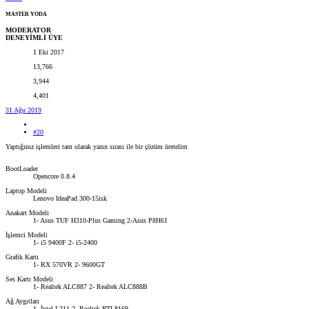
MASTER YODA
MODERATOR
DENEYİMLİ ÜYE
1 Eki 2017
13,766
3,944
4,401
31 Ağu 2019
#20
Yaptığınız işlemleri tam olarak yazın sırası ile bir çözüm üretelim
BootLoader
Opencore 0.8.4
Laptop Modeli
Lenovo IdeaPad 300-15isk
Anakart Modeli
1- Asus TUF H310-Plus Gaming 2-Asus P8H61
İşlemci Modeli
1- i5 9400F 2- i5-2400
Grafik Kartı
1- RX 570VR 2- 9600GT
Ses Kartı Modeli
1- Realtek ALC887 2- Realtek ALC888B
Ağ Aygıtları
1- İntel L211 2- Realtek RTL8169