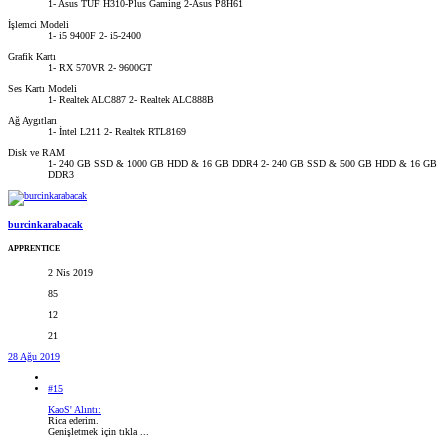
1- Asus TUF H310-Plus Gaming 2-Asus P8H61
İşlemci Modeli
1- i5 9400F 2- i5-2400
Grafik Kartı
1- RX 570VR 2- 9600GT
Ses Kartı Modeli
1- Realtek ALC887 2- Realtek ALC888B
Ağ Aygıtları
1- İntel L211 2- Realtek RTL8169
Disk ve RAM
1- 240 GB SSD & 1000 GB HDD & 16 GB DDR4 2- 240 GB SSD & 500 GB HDD & 16 GB
DDR3
burcinkarabacak
APPRENTICE
2 Nis 2019
85
12
21
28 Ağu 2019
#15
KaoS' Alıntı:
Rica ederim.
Genişletmek için tıkla ...