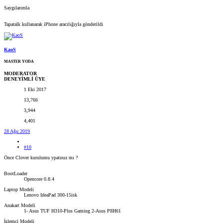
Saygılarımla
Tapatalk kullanarak iPhone aracılığıyla gönderildi
KaoS
MASTER YODA
MODERATOR
DENEYİMLİ ÜYE
1 Eki 2017
13,766
3,944
4,401
28 Ağu 2019
#10
Önce Clover kurulumu ypatınız mı ?
BootLoader
Opencore 0.8.4
Laptop Modeli
Lenovo IdeaPad 300-15isk
Anakart Modeli
1- Asus TUF H310-Plus Gaming 2-Asus P8H61
İşlemci Modeli