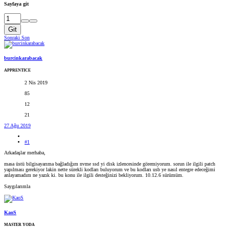
Sayfaya git
Git
Sonraki
Son
burcinkarabacak
APPRENTICE
2 Nis 2019
85
12
21
27 Ağu 2019
#1
Arkadaşlar merhaba,
masa üstü bilgisayarıma bağladığım nvme ssd yi disk izlencesinde göremiyorum. sorun ile ilgili patch
yapılması gerekiyor lakin nette sürekli kodları buluyorum ve bu kodları usb ye nasıl entegre edeceğimi
anlayamadım ne yazık ki. bu konu ile ilgili desteğinizi bekliyorum. 10.12.6 sürümüm.
Saygılarımla
KaoS
MASTER YODA