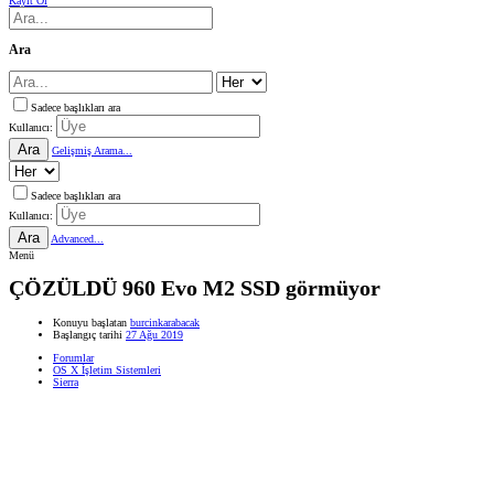
Kayıt Ol
Ara
Sadece başlıkları ara
Kullanıcı:
Ara
Gelişmiş Arama...
Sadece başlıkları ara
Kullanıcı:
Ara
Advanced...
Menü
ÇÖZÜLDÜ
960 Evo M2 SSD görmüyor
Konuyu başlatan
burcinkarabacak
Başlangıç tarihi
27 Ağu 2019
Forumlar
OS X İşletim Sistemleri
Sierra