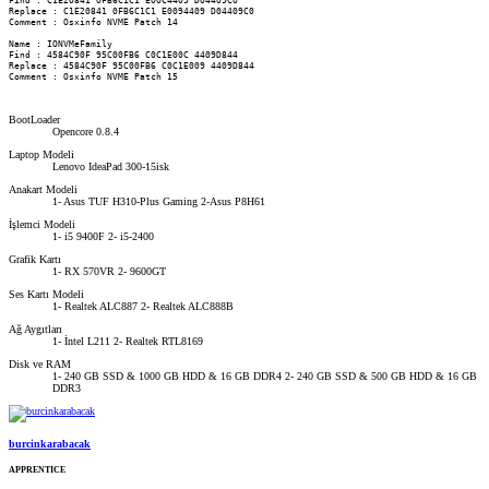
Find : C1E20841 0FB6C1C1 E00C4409 D04409C0

Replace : C1E20841 0FB6C1C1 E0094409 D04409C0

Comment : Osxinfo NVME Patch 14

Name : IONVMeFamily

Find : 4584C90F 95C00FB6 C0C1E00C 4409D844

Replace : 4584C90F 95C00FB6 C0C1E009 4409D844

Comment : Osxinfo NVME Patch 15
BootLoader
Opencore 0.8.4
Laptop Modeli
Lenovo IdeaPad 300-15isk
Anakart Modeli
1- Asus TUF H310-Plus Gaming 2-Asus P8H61
İşlemci Modeli
1- i5 9400F 2- i5-2400
Grafik Kartı
1- RX 570VR 2- 9600GT
Ses Kartı Modeli
1- Realtek ALC887 2- Realtek ALC888B
Ağ Aygıtları
1- İntel L211 2- Realtek RTL8169
Disk ve RAM
1- 240 GB SSD & 1000 GB HDD & 16 GB DDR4 2- 240 GB SSD & 500 GB HDD & 16 GB
DDR3
burcinkarabacak
APPRENTICE