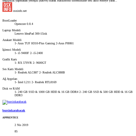
değişiklik yapmadan yerleşik (native) olarak Hackintosh sisteminizde sesi aktif etmeye yarar...
osxinfo.net
BootLoader
Opencore 0.8.4
Laptop Modeli
Lenovo IdeaPad 300-15isk
Anakart Modeli
1- Asus TUF H310-Plus Gaming 2-Asus P8H61
İşlemci Modeli
1- i5 9400F 2- i5-2400
Grafik Kartı
1- RX 570VR 2- 9600GT
Ses Kartı Modeli
1- Realtek ALC887 2- Realtek ALC888B
Ağ Aygıtları
1- İntel L211 2- Realtek RTL8169
Disk ve RAM
1- 240 GB SSD & 1000 GB HDD & 16 GB DDR4 2- 240 GB SSD & 500 GB HDD & 16 GB
DDR3
burcinkarabacak
APPRENTICE
2 Nis 2019
85