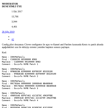
MODERATOR
DENEYİMLİ ÜYE
1 Eki 2017
13,766
3,944
4,401
28 Ağu 2019
#2
Config.plist dosyanızı Clover configrator ile açın ve Karnel and Patches kısmında Kexts to patch altında
aşağıdakileri sıra ile ekleyip sistemi yeniden başlatın sonucu paylaşın.
Kod:
Name : IONVMeFamily

Find : C1E00C05 00100000 8983

Replace : C1E00905 00100000 8983

Comment : Osxinfo NVME Patch 1

Name : IONVMeFamily

Find : 0FB68C88 82000000 83F90C0F 85320100

Replace : 0FB68C88 82000000 83F9090F 85320100

Comment : Osxinfo NVME Patch 2

Name : IONVMeFamily

Find : 00C783A4 00000000 10000048 8B480848

Replace : 00C783A4 00000000 02000048 8B480848

Comment : Osxinfo NVME Patch 3

Name : IONVMeFamily

Find : 4989C64D 85F67461 41C1E70C 4963FFBE

Replace : 4989C64D 85F67461 41C1E709 4963FFBE

Comment : Osxinfo NVME Patch 4

Name : IONVMeFamily

Find : 86FF0F00 0048C1E8 0C0FB70F 81E1FF0F
