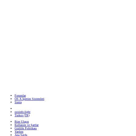
Forumlar
OS X İşletim Sistemleri
Sierra
osxinfo-light
Turkce (TR)
Bize Ulaşın
Kullanım ve Şartlar
Gizlilik Politikası
Yardım
Ana Sayfa