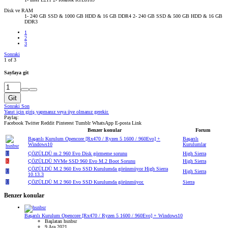
Disk ve RAM
1- 240 GB SSD & 1000 GB HDD & 16 GB DDR4 2- 240 GB SSD & 500 GB HDD & 16 GB
DDR3
1
2
3
Sonraki
1 of 3
Sayfaya git
Git
Sonraki
Son
Yanıt için giriş yapmanız veya üye olmanız gerekir.
Paylaş:
Facebook
Twitter
Reddit
Pinterest
Tumblr
WhatsApp
E-posta
Link
Benzer konular
Forum
Başarılı Kurulum Opencore [Rx470 / Ryzen 5 1600 / 960Evo] +
Başarılı
Windows10
Kurulumlar
U
ÇÖZÜLDÜ
m.2 960 Evo Disk görmeme sorunu
High Sierra
K
ÇÖZÜLDÜ
NVMe SSD 960 Evo M.2 Boot Sorunu
High Sierra
ÇÖZÜLDÜ
M.2 960 Evo SSD Kurulumda görünmüyor High Sierra
U
High Sierra
10.13.3
U
ÇÖZÜLDÜ
M.2 960 Evo SSD Kurulumda görünmüyor.
Sierra
Benzer konular
Başarılı Kurulum Opencore [Rx470 / Ryzen 5 1600 / 960Evo] + Windows10
Başlatan hsnbsr
9 Ara 2021