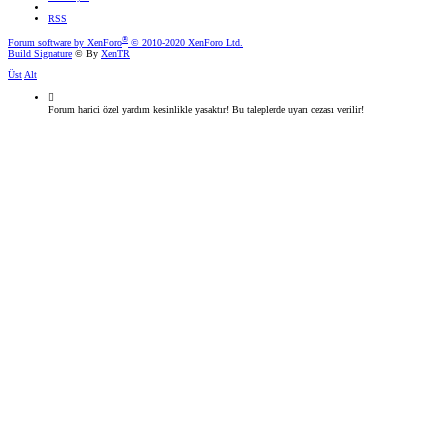
RSS
®
Forum software by XenForo
© 2010-2020 XenForo Ltd.
Build Signature
© By
XenTR
Üst
Alt
Forum harici özel yardım kesinlikle yasaktır! Bu taleplerde uyarı cezası verilir!