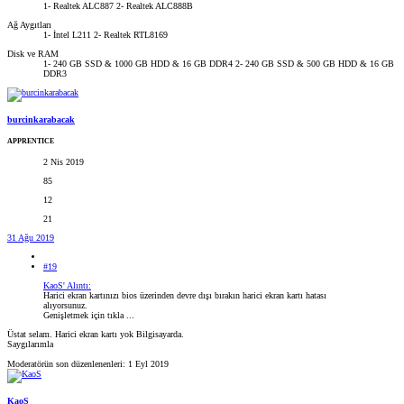
1- Realtek ALC887 2- Realtek ALC888B
Ağ Aygıtları
1- İntel L211 2- Realtek RTL8169
Disk ve RAM
1- 240 GB SSD & 1000 GB HDD & 16 GB DDR4 2- 240 GB SSD & 500 GB HDD & 16 GB
DDR3
burcinkarabacak
APPRENTICE
2 Nis 2019
85
12
21
31 Ağu 2019
#19
KaoS' Alıntı:
Harici ekran kartınızı bios üzerinden devre dışı bırakın harici ekran kartı hatası
alıyorsunuz.
Genişletmek için tıkla ...
Üstat selam. Harici ekran kartı yok Bilgisayarda.
Saygılarımla
Moderatörün son düzenlenenleri:
1 Eyl 2019
KaoS