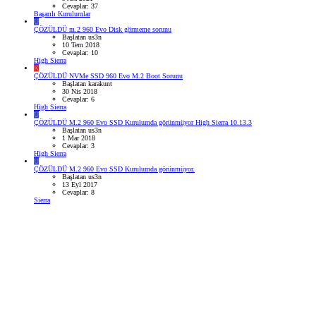
Cevaplar: 37
Başarılı Kurulumlar
U
ÇÖZÜLDÜ
m.2 960 Evo Disk görmeme sorunu
Başlatan us3n
10 Tem 2018
Cevaplar: 10
High Sierra
K
ÇÖZÜLDÜ
NVMe SSD 960 Evo M.2 Boot Sorunu
Başlatan karakunt
30 Nis 2018
Cevaplar: 6
High Sierra
U
ÇÖZÜLDÜ
M.2 960 Evo SSD Kurulumda görünmüyor High Sierra 10.13.3
Başlatan us3n
1 Mar 2018
Cevaplar: 3
High Sierra
U
ÇÖZÜLDÜ
M.2 960 Evo SSD Kurulumda görünmüyor.
Başlatan us3n
13 Eyl 2017
Cevaplar: 8
Sierra