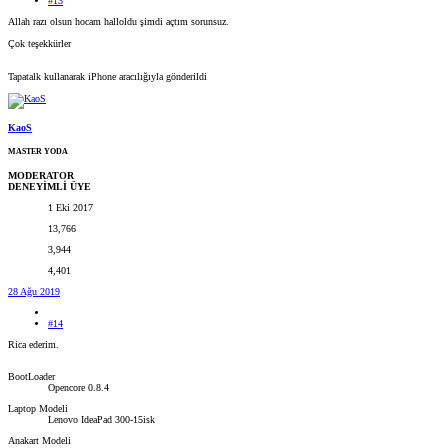
#13
Allah razı olsun hocam halloldu şimdi açtım sorunsuz.
Çok teşekkürler
Tapatalk kullanarak iPhone aracılığıyla gönderildi
KaoS
MASTER YODA
MODERATOR
DENEYİMLİ ÜYE
1 Eki 2017
13,766
3,944
4,401
28 Ağu 2019
#14
Rica ederim.
BootLoader
Opencore 0.8.4
Laptop Modeli
Lenovo IdeaPad 300-15isk
Anakart Modeli