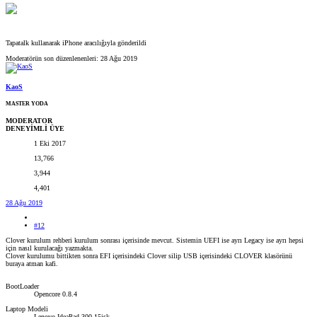
Tapatalk kullanarak iPhone aracılığıyla gönderildi
Moderatörün son düzenlenenleri:
28 Ağu 2019
KaoS
MASTER YODA
MODERATOR
DENEYİMLİ ÜYE
1 Eki 2017
13,766
3,944
4,401
28 Ağu 2019
#12
Clover kurulum rehberi kurulum sonrası içerisinde mevcut. Sistemin UEFI ise ayrı Legacy ise ayrı hepsi
için nasıl kurulacağı yazmakta.
Clover kurulumu bittikten sonra EFI içerisindeki Clover silip USB içerisindeki CLOVER klasörünü
buraya atman kafi.
BootLoader
Opencore 0.8.4
Laptop Modeli
Lenovo IdeaPad 300-15isk