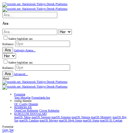
Ara
Sadece başlıkları ara
Kullanıcı:
Ara
Gelişmiş Arama...
Sadece başlıkları ara
Kullanıcı:
Ara
Advanced...
Menü
Forumlar
Yeni Mesajlar
Forumlarda Ara
confıg düzenle
OC Config Düzenle
REHBERLER
OpenCore Rehberler
Clover Rehberler
KURULUM DOSYALARI
macOS Tahoe
macOS Sequoia
macOS Sonoma
macOS Ventura
macOS Monterey
macOS Big
Sur
macOS Catalina
macOS Mojave
macOS High Sierra
macOS Sierra
macOS El Capitan
Forumlar
Giriş Yap