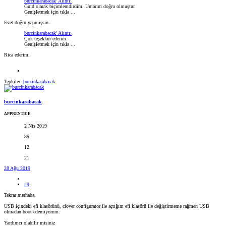
burcinkarabacak' Alıntı:
Guid olarak biçimlemdirdim. Umarım doğru olmuştur.
Genişletmek için tıkla ...
Evet doğru yapmışsın.
burcinkarabacak' Alıntı:
Çok teşekkür ederim.
Genişletmek için tıkla ...
Rica ederim.
Tepkiler:
burcinkarabacak
burcinkarabacak
APPRENTICE
2 Nis 2019
85
12
21
28 Ağu 2019
#9
Tekrar merhaba.
USB içindeki efi klasörünü, clover configurator ile açtığım efi klasörü ile değiştirmeme rağmen USB
olmadan boot edemiyorum.
Yardımcı olabilir misiniz