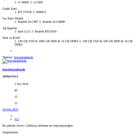
1- i5 9400F 2- i5-2400
Grafik Kartı
1- RX 570VR 2- 9600GT
Ses Kartı Modeli
1- Realtek ALC887 2- Realtek ALC888B
Ağ Aygıtları
1- İntel L211 2- Realtek RTL8169
Disk ve RAM
1- 240 GB SSD & 1000 GB HDD & 16 GB DDR4 2- 240 GB SSD & 500 GB HDD & 16 GB
DDR3
Tepkiler:
burcinkarabacak
burcinkarabacak
APPRENTICE
2 Nis 2019
85
12
21
28 Ağu 2019
#11
Bu şekilde clover i yükleyip ardından mı kopyalayacağım
Saygılarımla