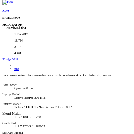
KaoS
MASTER YODA
MODERATOR
DENEYİMLİ ÜYE
1 Eki 2017
13,766
3,944
4,401
30 Ağu 2019
#18
Harici ekran kartınızı bios üzerinden devre dışı bırakın harici ekran kartı hatası alıyorsunuz.
BootLoader
Opencore 0.8.4
Laptop Modeli
Lenovo IdeaPad 300-15isk
Anakart Modeli
1- Asus TUF H310-Plus Gaming 2-Asus P8H61
İşlemci Modeli
1- i5 9400F 2- i5-2400
Grafik Kartı
1- RX 570VR 2- 9600GT
Ses Kartı Modeli