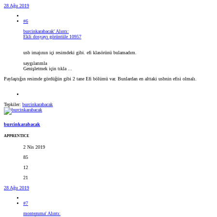
28 Ağu 2019
#6
burcinkarabacak' Alıntı:
Ekli dosyayı görüntüle 10957
usb imajının içi resimdeki gibi. efi klasörünü bulamadım.
saygılarımla
Genişletmek için tıkla ...
Paylaştığın resimde gördüğün gibi 2 tane Efi bölümü var. Bunlardan en alttaki usbnin efisi olmalı.
Tepkiler:
burcinkarabacak
burcinkarabacak
APPRENTICE
2 Nis 2019
85
12
21
28 Ağu 2019
#7
montezuma' Alıntı: