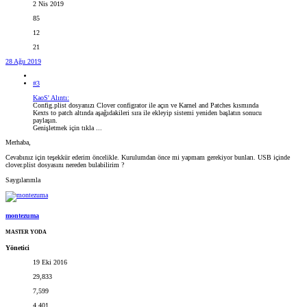
2 Nis 2019
85
12
21
28 Ağu 2019
#3
KaoS' Alıntı:
Config.plist dosyanızı Clover configrator ile açın ve Karnel and Patches kısmında
Kexts to patch altında aşağıdakileri sıra ile ekleyip sistemi yeniden başlatın sonucu
paylaşın.
Genişletmek için tıkla ...
Merhaba,
Cevabınız için teşekkür ederim öncelikle. Kurulumdan önce mi yapmam gerekiyor bunları. USB içinde
clover.plist dosyasını nereden bulabilirim ?
Saygılarımla
montezuma
MASTER YODA
Yönetici
19 Eki 2016
29,833
7,599
4,401