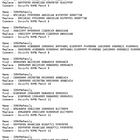
Replace : 86FF0F00 0048C1E8 090FB70F 81E1FF0F

Comment : Osxinfo NVME Patch 5

Name : IONVMeFamily

Find : 89C181E1 FF0F0000 4801D148 81F9FF0F 0000773B

Replace : 89C181E1 FF010000 4801D148 81F9FF01 0000773B

Comment : Osxinfo NVME Patch 6

Name : IONVMeFamily

Find : 4981C5FF 0F000049 C1ED0C49 8B042448

Replace : 4981C5FF 0F000049 C1ED0949 8B042448

Comment : Osxinfo NVME Patch 7

Name : IONVMeFamily

Find : 06020000 4C8DB800 1000004C 89F94881 E100F0FF FF498986 1A010000 49898E22 01000041 
Replace : 06020000 4C8DB800 0200004C 89F94881 E100F0FF FF498986 1A010000 49898E22 010000
Comment : Osxinfo NVME Patch 8

Name : IONVMeFamily

Find : 00004989 8E220100 00BA0010 00004829

Replace : 00004989 8E220100 00BA0002 00004829

Comment : Osxinfo NVME Patch 9

Name : IONVMeFamily

Find : C8000000 4929D7B8 00100000 4D8B2424

Replace : C8000000 4929D7B8 00020000 4D8B2424

Comment : Osxinfo NVME Patch 10

Name : IONVMeFamily

Find : E1BF8040 15064D89 D6BA0010 00004531

Replace : E1BF8040 15064D89 D6BA0002 00004531

Comment : Osxinfo NVME Patch 11

Name : IONVMeFamily

Find : 8964D8F8 4981C400 10000049 81C700F0

Replace : 8964D8F8 4981C400 02000049 81C700F0

Comment : Osxinfo NVME Patch 12

Name : IONVMeFamily

Find : 05FF0F00 0048C1E8 0C66F7C1 FF0F0F95

Replace : 05FF0F00 0048C1E8 0966F7C1 FF0F0F95

Comment : Osxinfo NVME Patch 13

Name : IONVMeFamily
