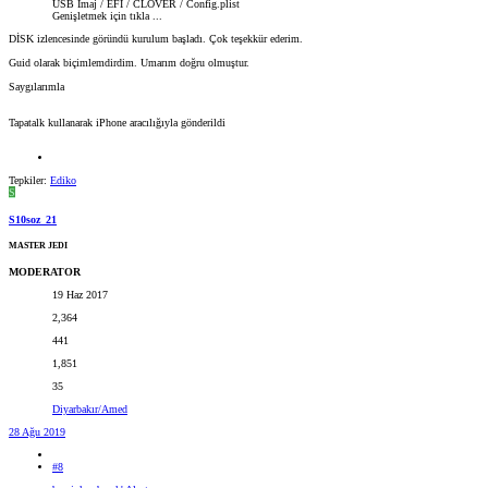
USB İmaj / EFI / CLOVER / Config.plist
Genişletmek için tıkla ...
DİSK izlencesinde göründü kurulum başladı. Çok teşekkür ederim.
Guid olarak biçimlemdirdim. Umarım doğru olmuştur.
Saygılarımla
Tapatalk kullanarak iPhone aracılığıyla gönderildi
Tepkiler:
Ediko
S
S10soz_21
MASTER JEDI
MODERATOR
19 Haz 2017
2,364
441
1,851
35
Diyarbakır/Amed
28 Ağu 2019
#8