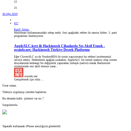
12
21
30 Ağu 2019
#17
KaoS' Alıntı:
Multibeast kullanmanızdaki sebep nedir. Sesi aşağıdaki rehber ile tanıtın lütfen. 3. parti
programları önermiyoruz.
AppleALC.kext ile Hackintosh Cihazlarda Ses Aktif Etmek -
osxinfo.net: Hackintosh Türkiye Destek Platformu
Eğer CloverALC ya da VoodooHDA ile sorun yaşıyorsanız bu rehberi incelemenizi
tavsiye ederiz. Nedenlerini aşağıda sıraladım: AppleALC bir kernel uzantısı olup sistem
dosyalarında herhangi bir değişiklik yapmadan yerleşik (native) olarak Hackintosh
sisteminizde sesi aktif etmeye yarar...
osxinfo.net
Genişletmek için tıkla ...
Üstat selam.
Videoyu uygulayıp yeniden başlattım.
Bu ekranda kaldı. çözümü var mı ?
Saygılarımla
Tapatalk kullanarak iPhone aracılığıyla gönderildi