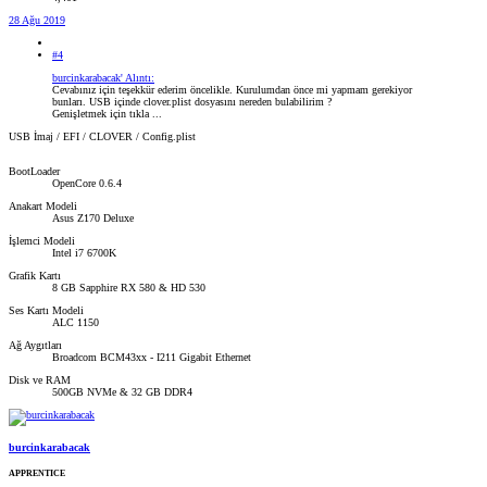
28 Ağu 2019
#4
burcinkarabacak' Alıntı:
Cevabınız için teşekkür ederim öncelikle. Kurulumdan önce mi yapmam gerekiyor
bunları. USB içinde clover.plist dosyasını nereden bulabilirim ?
Genişletmek için tıkla ...
USB İmaj / EFI / CLOVER / Config.plist
BootLoader
OpenCore 0.6.4
Anakart Modeli
Asus Z170 Deluxe
İşlemci Modeli
Intel i7 6700K
Grafik Kartı
8 GB Sapphire RX 580 & HD 530
Ses Kartı Modeli
ALC 1150
Ağ Aygıtları
Broadcom BCM43xx - I211 Gigabit Ethernet
Disk ve RAM
500GB NVMe & 32 GB DDR4
burcinkarabacak
APPRENTICE