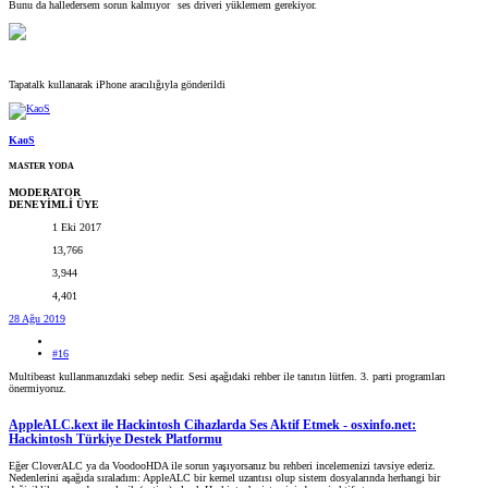
Bunu da halledersem sorun kalmıyor
ses driveri yüklemem gerekiyor.
Tapatalk kullanarak iPhone aracılığıyla gönderildi
KaoS
MASTER YODA
MODERATOR
DENEYİMLİ ÜYE
1 Eki 2017
13,766
3,944
4,401
28 Ağu 2019
#16
Multibeast kullanmanızdaki sebep nedir. Sesi aşağıdaki rehber ile tanıtın lütfen. 3. parti programları
önermiyoruz.
AppleALC.kext ile Hackintosh Cihazlarda Ses Aktif Etmek - osxinfo.net:
Hackintosh Türkiye Destek Platformu
Eğer CloverALC ya da VoodooHDA ile sorun yaşıyorsanız bu rehberi incelemenizi tavsiye ederiz.
Nedenlerini aşağıda sıraladım: AppleALC bir kernel uzantısı olup sistem dosyalarında herhangi bir