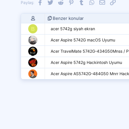
:
Facebook
Twitter
Reddit
Pinterest
Tumblr
WhatsApp
E-posta
Link
Paylaş:
Benzer konular
B
acer 5742g siyah ekran
Acer Aspire 5742G macOS Uyumu
Acer TravelMate 5742G-434G50Mnss / 
Acer Aspire 5742g Hackintosh Uyumu
Acer Aspire AS5742G-484G50 Mnrr Hack