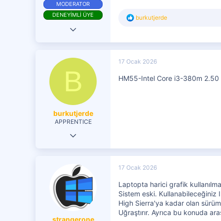
MODERATOR
DENEYİMLİ ÜYE
T
burkutjerde
e
9 Haz 2017
p
k
18,985
i
9,678
l
17 Ocak 2026
e
B
4,401
r
HM55-Intel Core i3-380m 2.50 G
:
burkutjerde
APPRENTICE
15 Ocak 2026
10
0
17 Ocak 2026
1
Laptopta harici grafik kullanılm
Sistem eski. Kullanabileceğiniz I
High Sierra'ya kadar olan sürümler
Uğraştırır. Ayrıca bu konuda araş
strangerone