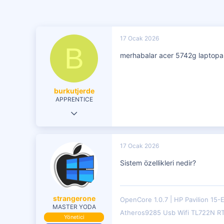
17 Ocak 2026
B
merhabalar acer 5742g laptopa m
burkutjerde
APPRENTICE
15 Ocak 2026
10
0
17 Ocak 2026
1
Sistem özellikleri nedir?
strangerone
OpenCore 1.0.7
HP Pavilion 15-
MASTER YODA
Atheros9285 Usb Wifi TL722N R
Yönetici