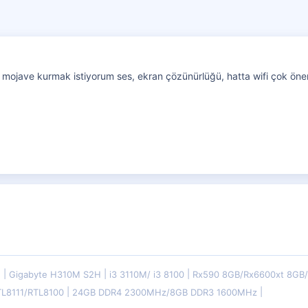
ojave kurmak istiyorum ses, ekran çözünürlüğü, hatta wifi çok önemli
E
Gigabyte H310M S2H
i3 3110M/ i3 8100
Rx590 8GB/Rx6600xt 8G
TL8111/RTL8100
24GB DDR4 2300MHz/8GB DDR3 1600MHz