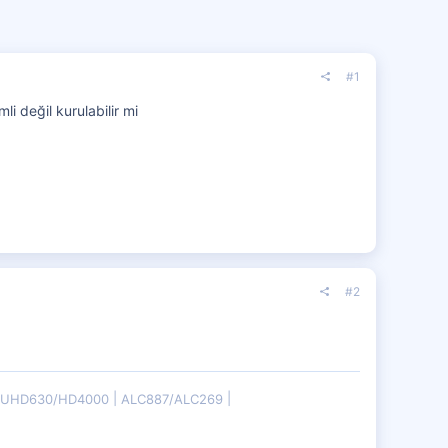
#1
 değil kurulabilir mi
#2
B/UHD630/HD4000
ALC887/ALC269