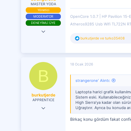
MASTER YODA
Yönetici
OpenCore 1.0.7
HP Pavilion 15-
MODERATOR
DENEYİMLİ ÜYE
Atheros9285 Usb Wifi TL722N R
9 Haz 2017
T
burkutjerde
ve
turko35408
18,985
e
p
9,678
k
4,401
i
l
18 Ocak 2026
e
B
r
:
strangerone' Alıntı:
Laptopta harici grafik kullanıl
burkutjerde
Sistem eski. Kullanabileceğiniz 
APPRENTICE
High Sierra'ya kadar olan sürüml
15 Ocak 2026
Uğraştırır. Ayrıca bu konuda ar
10
Birkaç konu gördüm fakat config
0