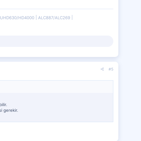
B/UHD630/HD4000
ALC887/ALC269
#5
lir.
i gerekir.