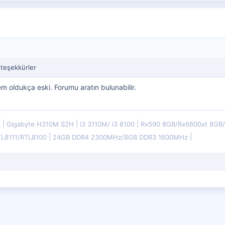
 teşekkürler
m oldukça eski. Forumu aratın bulunabilir.
E
Gigabyte H310M S2H
i3 3110M/ i3 8100
Rx590 8GB/Rx6600xt 8G
TL8111/RTL8100
24GB DDR4 2300MHz/8GB DDR3 1600MHz