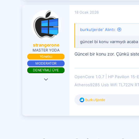
1
18 Ocak 2026
burkutjerde' Alıntı:
güncel bi konu varmıydı acaba
strangerone
MASTER YODA
Güncel bir konu zor. Çünkü siste
Yönetici
MODERATOR
DENEYİMLİ ÜYE
OpenCore 1.0.7
HP Pavilion 15-
9 Haz 2017
Atheros9285 Usb Wifi TL722N R
18,985
9,678
T
burkutjerde
e
4,401
p
k
i
l
e
r