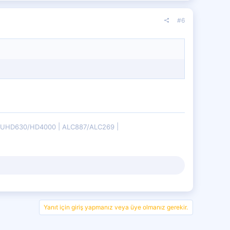
#6
B/UHD630/HD4000
ALC887/ALC269
Yanıt için giriş yapmanız veya üye olmanız gerekir.