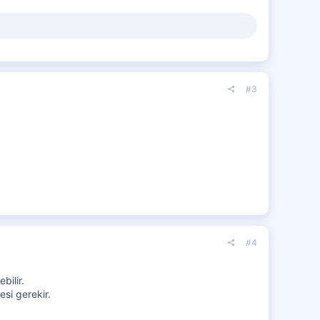
#3
#4
bilir.
esi gerekir.