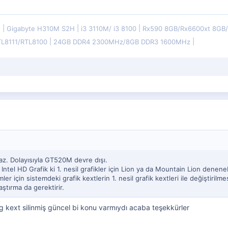
E
Gigabyte H310M S2H
i3 3110M/ i3 8100
Rx590 8GB/Rx6600xt 8G
TL8111/RTL8100
24GB DDR4 2300MHz/8GB DDR3 1600MHz
maz. Dolayısıyla GT520M devre dışı.
Intel HD Grafik ki 1. nesil grafikler için Lion ya da Mountain Lion denenebi
er için sistemdeki grafik kextlerin 1. nesil grafik kextleri ile değiştirilmes
aştırma da gerektirir.
 kext silinmiş güncel bi konu varmıydı acaba teşekkürler