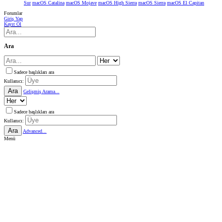
Sur
macOS Catalina
macOS Mojave
macOS High Sierra
macOS Sierra
macOS El Capitan
Forumlar
Giriş Yap
Kayıt Ol
Ara
Sadece başlıkları ara
Kullanıcı:
Ara
Gelişmiş Arama...
Sadece başlıkları ara
Kullanıcı:
Ara
Advanced...
Menü