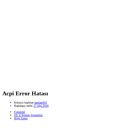
Acpi Error Hatası
Konuyu başlatan
aarslan419
Başlangıç tarihi
27 Ağu 2018
Forumlar
OS X İşletim Sistemleri
High Sierra