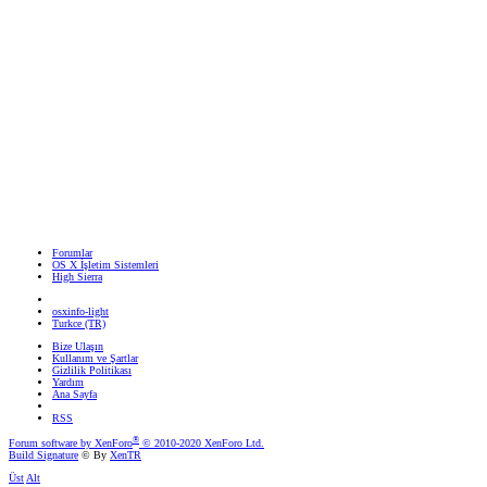
Forumlar
OS X İşletim Sistemleri
High Sierra
osxinfo-light
Turkce (TR)
Bize Ulaşın
Kullanım ve Şartlar
Gizlilik Politikası
Yardım
Ana Sayfa
RSS
®
Forum software by XenForo
© 2010-2020 XenForo Ltd.
Build Signature
© By
XenTR
Üst
Alt