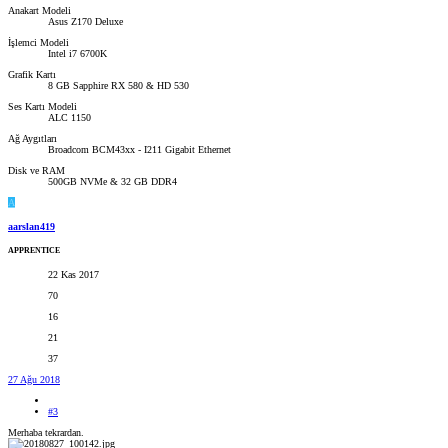
Anakart Modeli
Asus Z170 Deluxe
İşlemci Modeli
Intel i7 6700K
Grafik Kartı
8 GB Sapphire RX 580 & HD 530
Ses Kartı Modeli
ALC 1150
Ağ Aygıtları
Broadcom BCM43xx - I211 Gigabit Ethernet
Disk ve RAM
500GB NVMe & 32 GB DDR4
A
aarslan419
APPRENTICE
22 Kas 2017
70
16
21
37
27 Ağu 2018
#3
Merhaba tekrardan.