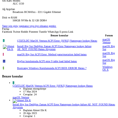
Ses Kartı Modeli
ALC 1150
Ağ Aygıtları
Broadcom BCM43xx - I211 Gigabit Ethernet
Disk ve RAM
500GB NVMe & 32 GB DDR4
Yanıt için giriş yapmanız veya üye olmanız gerekir.
Paylaş:
Facebook
Twitter
Reddit
Pinterest
Tumblr
WhatsApp
E-posta
Link
Benzer konular
Forum
macOS
E
ÇÖZÜLDÜ
MacOS Ventura ACPI Error: [SFRZ] Namespace lookup Hatası
Ventura
İnstall Big Sur Dediğim Zaman ACPİ Error Namespace lookup failure
macOS Big
AE_NOT_FOUND Hatası Alıyorum
Sur
macOS Big
I
macOS Big Sur ACPI Error: Method parse/execution failed hatası
Sur
macOS Big
M
BigSur kurulumuda ACPI error 9 table load failed hatası
Sur
Windows
J
Bootcamp Windows Kurulumunda ACPI BIOS ERROR Hatası ?
OS X
Benzer konular
E
ÇÖZÜLDÜ
MacOS Ventura ACPI Error: [SFRZ] Namespace lookup Hatası
Başlatan emregoktepe
17 Mar 2024
Cevaplar: 24
macOS Ventura
İnstall Big Sur Dediğim Zaman ACPİ Error Namespace lookup failure AE_NOT_FOUND Hatası
Alıyorum
Başlatan Ahmet Efe K
20 Ağu 2023
Cevaplar: 1