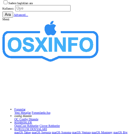
Sadece başlıkları ara
Kullanıcı:
Ara
Advanced...
Menü
Forumlar
Yeni Mesajlar
Forumlarda Ara
confıg düzenle
OC Config Düzenle
REHBERLER
OpenCore Rehberler
Clover Rehberler
KURULUM DOSYALARI
macOS Tahoe
macOS Sequoia
macOS Sonoma
macOS Ventura
macOS Monterey
macOS Big