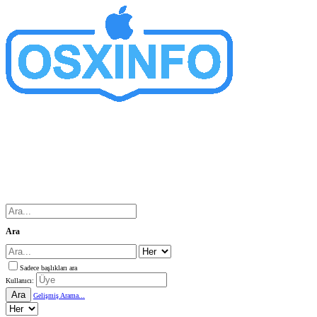
Ara
Sadece başlıkları ara
Kullanıcı:
Ara
Gelişmiş Arama...