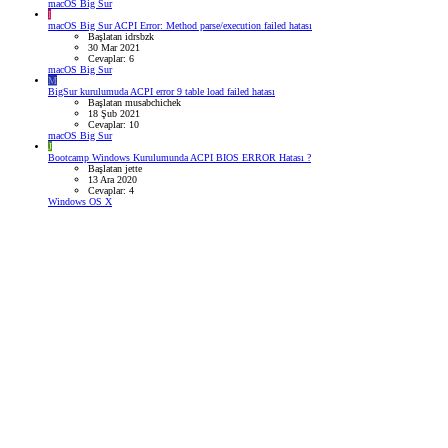
macOS Big Sur
I
macOS Big Sur ACPI Error: Method parse/execution failed hatası
Başlatan idrsbzk
30 Mar 2021
Cevaplar: 6
macOS Big Sur
M
BigSur kurulumuda ACPI error 9 table load failed hatası
Başlatan musabchichek
18 Şub 2021
Cevaplar: 10
macOS Big Sur
J
Bootcamp Windows Kurulumunda ACPI BIOS ERROR Hatası ?
Başlatan jette
13 Ara 2020
Cevaplar: 4
Windows OS X