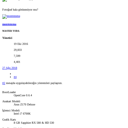
Fotoğraf hala görünmüyor mu?
montezuma
MASTER YODA
Yönetici
19 Eki 2016
29,833
7,599
4,401
27 Ağu 2018
#4
#2
mesajda uygulayabileceğin yöntemleri paylaştım.
BootLoader
OpenCore 0.6.4
Anakart Modeli
Asus Z170 Deluxe
İşlemci Modeli
Intel i7 6700K
Grafik Kartı
8 GB Sapphire RX 580 & HD 530