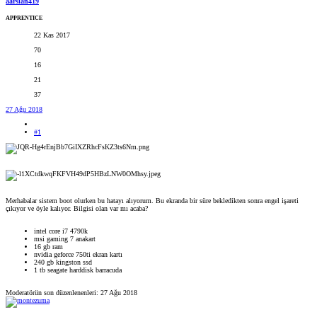
aarslan419
APPRENTICE
22 Kas 2017
70
16
21
37
27 Ağu 2018
#1
Merhabalar sistem boot olurken bu hatayı alıyorum. Bu ekranda bir süre bekledikten sonra engel işareti
çıkıyor ve öyle kalıyor. Bilgisi olan var mı acaba?
intel core i7 4790k
msi gaming 7 anakart
16 gb ram
nvidia geforce 750ti ekran kartı
240 gb kingston ssd
1 tb seagate harddisk barracuda
Moderatörün son düzenlenenleri:
27 Ağu 2018