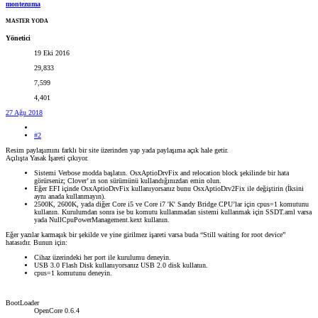
montezuma
MASTER YODA
Yönetici
19 Eki 2016
29,833
7,599
4,401
27 Ağu 2018
#2
Resim paylaşımını farklı bir site üzerinden yap yada paylaşıma açık hale getir.
Açılışta Yasak İşareti çıkıyor.
Sistemi Verbose modda başlatın. OsxAptioDrvFix and relocation block şekilinde bir hata
görürseniz; Clover’ ın son sürümünü kullandığınızdan emin olun.
Eğer EFI içinde OsxAptioDrvFix kullanıyorsanız bunu OsxAptioDrv2Fix ile değiştirin (İksini
aynı anada kullanmayın).
2500K, 2600K, yada diğer Core i5 ve Core i7 'K' Sandy Bridge CPU’lar için cpus=1 komutunu
kullanın. Kurulumdan sonra ise bu komutu kullanmadan sistemi kullanmak için SSDT.aml varsa
yada NullCpuPowerManagement.kext kullanın.
Eğer yazılar karmaşık bir şekilde ve yine girilmez işareti varsa buda “Still waiting for root device”
hatasıdır. Bunun için:
Cihaz üzerindeki her port ile kurulumu deneyin.
USB 3.0 Flash Disk kullanıyorsanız USB 2.0 disk kullanın.
cpus=1 komutunu deneyin.
BootLoader
OpenCore 0.6.4