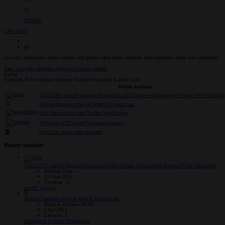
21
BURSA
1 Nis 2020
#4
bu kext i yukluyrum reboot sonrası hdd geliyor fakat diyer reboottan sonra gelmiyor nerde hata yapıyorum
Yanıt için giriş yapmanız veya üye olmanız gerekir.
Paylaş:
Facebook
Twitter
Reddit
Pinterest
Tumblr
WhatsApp
E-posta
Link
Benzer konular
ÇÖZÜLDÜ
macOS Sequoia Kurulumda SATA Diskler Gözükmüyor Sadece NVMe Gözükü
M
Toshiba Satalitte c855-1r0 MacOS Uyumlu mu
Disk İzlencesinde Sata Diskler Gözükmüyor
WD Green SATA macOS uyumlu mudur?
K
Fenvi kart satan varsa alıyorum
Benzer konular
ÇÖZÜLDÜ
macOS Sequoia Kurulumda SATA Diskler Gözükmüyor Sadece NVMe Gözüküyor
Başlatan Zhao
13 Ocak 2025
Cevaplar: 15
macOS Sequoia
M
Toshiba Satalitte c855-1r0 MacOS Uyumlu mu
Başlatan Mehmet SRML
2 Eyl 2023
Cevaplar: 1
Hackintosh Uyumlu Donanımlar