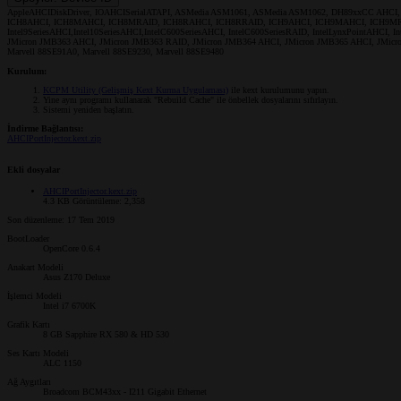
AppleAHCIDiskDriver, IOAHCISerialATAPI, ASMedia ASM1061, ASMedia ASM1062, DH89xxCC AHC
ICH8AHCI, ICH8MAHCI, ICH8MRAID, ICH8RAHCI, ICH8RRAID, ICH9AHCI, ICH9MAHCI, ICH9MRAID, ICH9RA
Intel9SeriesAHCI,Intel10SeriesAHCI,IntelC600SeriesAHCI, IntelC600SeriesRAID, IntelLynxPointAHC
JMicron JMB363 AHCI, JMicron JMB363 RAID, JMicron JMB364 AHCI, JMicron JMB365 AHCI, JMicro
Marvell 88SE91A0, Marvell 88SE9230, Marvell 88SE9480
Kurulum:
KCPM Utility (Gelişmiş Kext Kurma Uygulaması)
ile kext kurulumunu yapın.
Yine aynı programı kullanarak "Rebuild Cache" ile önbellek dosyalarını sıfırlayın.
Sistemi yeniden başlatın.
İndirme Bağlantısı:
AHCIPortInjector.kext.zip
Ekli dosyalar
AHCIPortInjector.kext.zip
4.3 KB
Görüntüleme: 2,358
Son düzenleme:
17 Tem 2019
BootLoader
OpenCore 0.6.4
Anakart Modeli
Asus Z170 Deluxe
İşlemci Modeli
Intel i7 6700K
Grafik Kartı
8 GB Sapphire RX 580 & HD 530
Ses Kartı Modeli
ALC 1150
Ağ Aygıtları
Broadcom BCM43xx - I211 Gigabit Ethernet