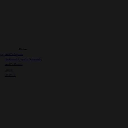
Forum
yor
macOS Sequoia
Hackintosh Uyumlu Donanımlar
macOS Ventura
Laptop
OSXCafe