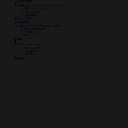
Disk İzlencesinde Sata Diskler Gözükmüyor
Başlatan hayatbulorg
15 May 2023
Cevaplar: 0
macOS Ventura
WD Green SATA macOS uyumlu mudur?
Başlatan Dexcorp
9 Mar 2023
Cevaplar: 2
Laptop
K
Fenvi kart satan varsa alıyorum
Başlatan kleyn
23 Kas 2021
Cevaplar: 0
OSXCafe