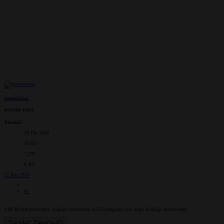
montezuma
MASTER YODA
Yönetici
19 Eki 2016
29,833
7,599
4,401
21 Kas 2016
#1
AHCIPortInjector.kexti aşağıda listelenmiş SATA yongaları için Aygıt Kimliği enjekte eder.
Spoyler:
Device-ID