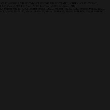
B2 AHCI, ICH6 ESB2 RAID, ICH7MAHCI, ICH7MRAID, ICH7RAHCI, ICH7RAHCI, ICH7RRAID,
6SeriesRAID, Intel7SeriesAHCI, Intel7SeriesRAID, Intel8SeriesAHCI,
60 RAID, JMicron JMB361 AHCI, JMicron JMB361 RAID, JMicron JMB362 AHCI, JMicron JMB362 RAID,
Marvell 88SE9120, Marvell 88SE9123, Marvell 88SE9125, Marvell 88SE9128, Marvell 88SE9172,