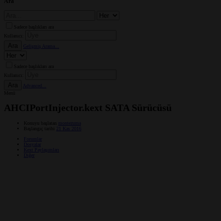
Ara
Sadece başlıkları ara
Kullanıcı:
Ara
Gelişmiş Arama...
Sadece başlıkları ara
Kullanıcı:
Ara
Advanced...
Menü
AHCIPortInjector.kext SATA Sürücüsü
Konuyu başlatan
montezuma
Başlangıç tarihi
21 Kas 2016
Forumlar
Dosyalar
Kext Paylaşımları
Diğer