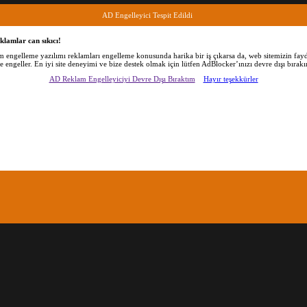
AD Engelleyici Tespit Edildi
klamlar can sıkıcı!
am engelleme yazılımı reklamları engelleme konusunda harika bir iş çıkarsa da, web sitemizin fayd
de engeller. En iyi site deneyimi ve bize destek olmak için lütfen AdBlocker’ınızı devre dışı bırakı
AD Reklam Engelleyiciyi Devre Dışı Bıraktım
Hayır teşekkürler