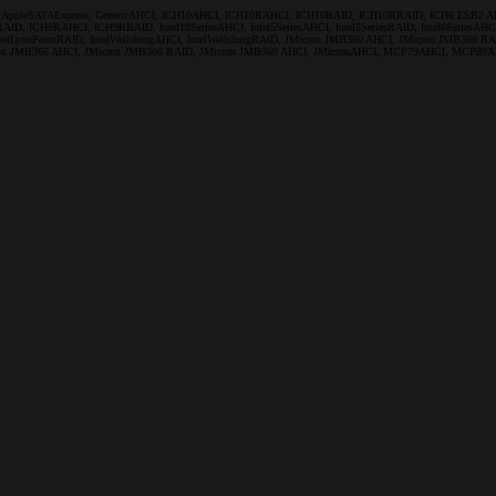
I, AppleSATAExpress, GenericAHCI, ICH10AHCI, ICH10RAHCI, ICH10RAID, ICH10RRAID, ICH6 ES
HCI, ICH9RRAID, Intel10SeriesAHCI, Intel5SeriesAHCI, Intel5SeriesRAID, Intel6SeriesAHCI, Intel
I, IntelLynxPointRAID, IntelWellsburgAHCI, IntelWellsburgRAID, JMicron JMB360 AHCI, JMicron JMB3
n JMB366 AHCI, JMicron JMB366 RAID, JMicron JMB369 AHCI, JMicronAHCI, MCP79AHCI, MCP89AHCI, 