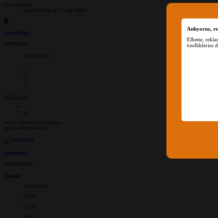
Disk ve RAM
500GB NVMe & 32 GB DDR4
M
Anlıyoruz, re
myusufbalcc
Elbette, rekl
APPRENTICE
özelliklerini 
24 Mar 2020
7
0
1
25 Mar 2020
#2
macos catalına için geçerlimi
zıp olarakmı atmalıyız
montezuma
MASTER YODA
Yönetici
19 Eki 2016
29,833
7,599
4,401