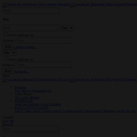
Ara
Sadece başlıkları ara
Kullanıcı:
Ara
Gelişmiş Arama...
Sadece başlıkları ara
Kullanıcı:
Ara
Advanced...
Menü
Forumlar
Yeni Mesajlar
Forumlarda Ara
confıg düzenle
OC Config Düzenle
REHBERLER
OpenCore Rehberler
Clover Rehberler
KURULUM DOSYALARI
macOS Tahoe
macOS Sequoia
macOS Sonoma
macOS Ventura
macOS Monterey
macOS Big Sur
Forumlar
Giriş Yap
Kayıt Ol