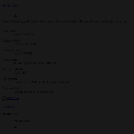
25 Mar 2020
#3
Catalina içinde geçerli olmalı. Zip içinden çıkartman gerekiyor. İlk mesajda nasıl kurulacağını anlattım.
BootLoader
OpenCore 0.6.4
Anakart Modeli
Asus Z170 Deluxe
İşlemci Modeli
Intel i7 6700K
Grafik Kartı
8 GB Sapphire RX 580 & HD 530
Ses Kartı Modeli
ALC 1150
Ağ Aygıtları
Broadcom BCM43xx - I211 Gigabit Ethernet
Disk ve RAM
500GB NVMe & 32 GB DDR4
ICEMAN
APPRENTICE
21 Mar 2020
40
10