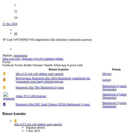
1
21
29
11 Nis 2018
#2
TP Link WN7200ND Wifi adaptörümü Alfa sürücüleri yardımıyla tanıttım.
Tepkiler:
montezuma
Yanıt için giriş yapmanız veya üye olmanız gerekir.
Paylaş:
Facebook
Twitter
Reddit
Pinterest
Tumblr
WhatsApp
E-posta
Link
Benzer konular
Forum
D
alfa w113 usb wifi adabter nasıl tanıtılır
Mojave
Bilgisayarım Hometech Alfa 100A Hackintosh yapabilirmiyim
K
Laptop
yaparsamda sizce hangi sürümüyapayım
Hackintosh Uyumlu
D
Hometech Alfa 700c Hackintosh Uyumu
Donanımlar
Hackintosh Uyumlu
Alfais PCI SATA Kartları
Donanımlar
Hackintosh Uyumlu
A
Hometech Alfa 500C Intel Celeron N3350 Hackintosh Uyumu
Donanımlar
Benzer konular
D
alfa w113 usb wifi adabter nasıl tanıtılır
Başlatan detroit
5 Kas 2023