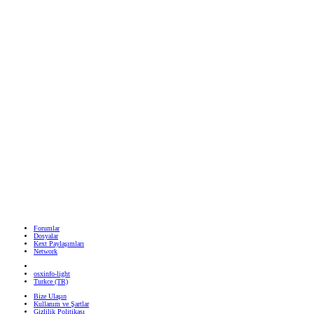
Forumlar
Dosyalar
Kext Paylaşımları
Network
osxinfo-light
Turkce (TR)
Bize Ulaşın
Kullanım ve Şartlar
Gizlilik Politikası