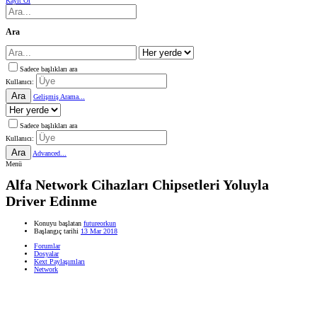
Kayıt Ol
Ara
Sadece başlıkları ara
Kullanıcı:
Ara
Gelişmiş Arama...
Sadece başlıkları ara
Kullanıcı:
Ara
Advanced...
Menü
Alfa Network Cihazları Chipsetleri Yoluyla
Driver Edinme
Konuyu başlatan
futureorkun
Başlangıç tarihi
13 Mar 2018
Forumlar
Dosyalar
Kext Paylaşımları
Network