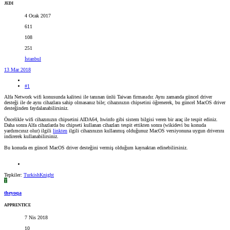
JEDI
4 Ocak 2017
611
108
251
İstanbul
13 Mar 2018
#1
Alfa Network wifi konusunda kalitesi ile tanınan ünlü Taiwan firmasıdır. Aynı zamanda güncel driver
desteği ile de aynı cihazlara sahip olmasanız bile; cihazınızın chipsetini öğrenerek, bu güncel MacOS driver
desteğinden faydalanabilirsiniz.
Öncelikle wifi cihazınızın chipsetini AIDA64, hwinfo gibi sistem bilgisi veren bir araç ile tespit ediniz.
Daha sonra Alfa cihazlarda bu chipseti kullanan cihazları tespit ettikten sonra (wikidevi bu konuda
yardımcınız olur) ilgili
linkten
ilgili cihazınızın kullanmış olduğunuz MacOS versiyonuna uygun driverını
indirerek kullanabilirsiniz.
Bu konuda en güncel MacOS driver desteğini vermiş olduğum kaynaktan edinebilirsiniz.
Tepkiler:
TurkishKnight
T
theyoqa
APPRENTICE
7 Nis 2018
10