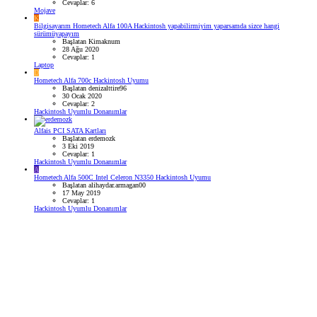
Cevaplar: 6
Mojave
K
Bilgisayarım Hometech Alfa 100A Hackintosh yapabilirmiyim yaparsamda sizce hangi
sürümüyapayım
Başlatan Kimaknum
28 Ağu 2020
Cevaplar: 1
Laptop
D
Hometech Alfa 700c Hackintosh Uyumu
Başlatan denizalttire96
30 Ocak 2020
Cevaplar: 2
Hackintosh Uyumlu Donanımlar
Alfais PCI SATA Kartları
Başlatan erdemozk
3 Eki 2019
Cevaplar: 1
Hackintosh Uyumlu Donanımlar
A
Hometech Alfa 500C Intel Celeron N3350 Hackintosh Uyumu
Başlatan alihaydar.armagan00
17 May 2019
Cevaplar: 1
Hackintosh Uyumlu Donanımlar