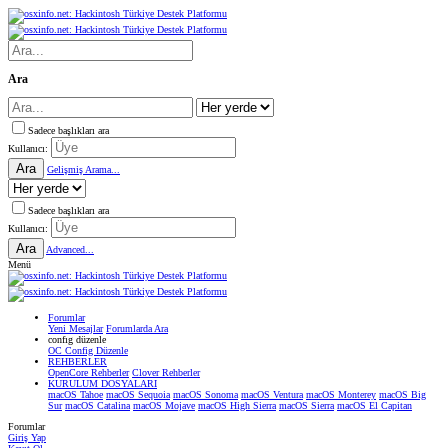
Ara
Sadece başlıkları ara
Kullanıcı:
Ara
Gelişmiş Arama...
Sadece başlıkları ara
Kullanıcı:
Ara
Advanced...
Menü
Forumlar
Yeni Mesajlar
Forumlarda Ara
confıg düzenle
OC Config Düzenle
REHBERLER
OpenCore Rehberler
Clover Rehberler
KURULUM DOSYALARI
macOS Tahoe
macOS Sequoia
macOS Sonoma
macOS Ventura
macOS Monterey
macOS Big
Sur
macOS Catalina
macOS Mojave
macOS High Sierra
macOS Sierra
macOS El Capitan
Forumlar
Giriş Yap