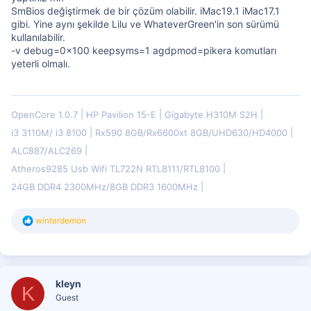
SmBios değiştirmek de bir çözüm olabilir. iMac19.1 iMac17.1
gibi. Yine aynı şekilde Lilu ve WhateverGreen'in son sürümü
kullanılabilir.
-v debug=0x100 keepsyms=1 agdpmod=pikera komutları
yeterli olmalı.
OpenCore 1.0.7
HP Pavilion 15-E
Gigabyte H310M S2H
i3 3110M/ i3 8100
Rx590 8GB/Rx6600xt 8GB/UHD630/HD4000
ALC887/ALC269
Atheros9285 Usb Wifi TL722N RTL8111/RTL8100
24GB DDR4 2300MHz/8GB DDR3 1600MHz
T
winterdemon
e
p
k
i
l
kleyn
e
K
r
Guest
: