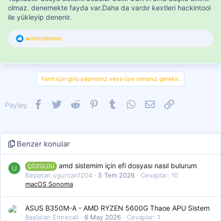
olmaz. denemekte fayda var.Daha da vardır kextleri hackintool
ile yükleyip denenir.
T
winterdemon
e
p
k
i
l
Yanıt için giriş yapmanız veya üye olmanız gerekir.
e
r
:
Facebook
Twitter
Reddit
Pinterest
Tumblr
WhatsApp
E-posta
Link
Paylaş:
Benzer konular
amd sistemim için efi dosyası nasıl bulurum
ÇÖZÜLDÜ
U
Başlatan ugurcan1204
5 Tem 2026
Cevaplar: 10
macOS Sonoma
ASUS B350M-A - AMD RYZEN 5600G Thaoe APU Sistem
Başlatan Emrecall
6 May 2026
Cevaplar: 1