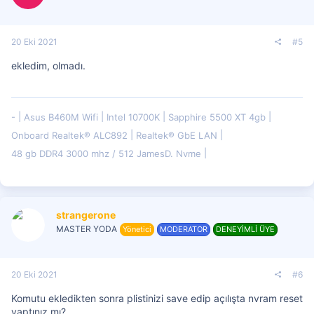
:
20 Eki 2021
#5
ekledim, olmadı.
-
Asus B460M Wifi
Intel 10700K
Sapphire 5500 XT 4gb
Onboard Realtek® ALC892
Realtek® GbE LAN
48 gb DDR4 3000 mhz / 512 JamesD. Nvme
strangerone
MASTER YODA
Yönetici
MODERATOR
DENEYİMLİ ÜYE
20 Eki 2021
#6
Komutu ekledikten sonra plistinizi save edip açılışta nvram reset
yaptınız mı?