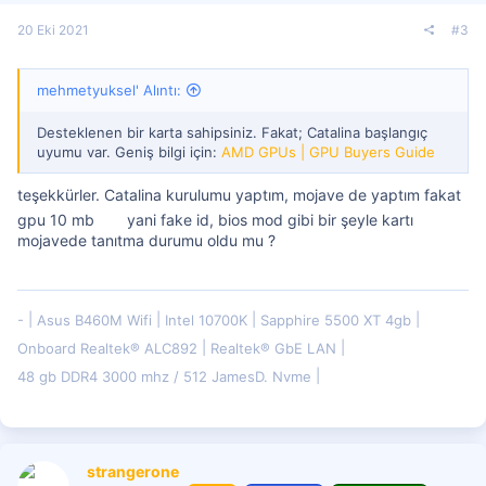
20 Eki 2021
#3
mehmetyuksel' Alıntı:
Desteklenen bir karta sahipsiniz. Fakat; Catalina başlangıç
uyumu var. Geniş bilgi için:
AMD GPUs | GPU Buyers Guide
teşekkürler. Catalina kurulumu yaptım, mojave de yaptım fakat
gpu 10 mb
yani fake id, bios mod gibi bir şeyle kartı
mojavede tanıtma durumu oldu mu ?
-
Asus B460M Wifi
Intel 10700K
Sapphire 5500 XT 4gb
Onboard Realtek® ALC892
Realtek® GbE LAN
48 gb DDR4 3000 mhz / 512 JamesD. Nvme
strangerone