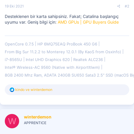
19 Eki 2021
#2
Desteklenen bir karta sahipsiniz. Fakat; Catalina başlangıç
uyumu var. Geniş bilgi için:
AMD GPUs | GPU Buyers Guide
OpenCore 0.7.5
HP 6MQ75EAQ ProBook 450 G6
From Big Sur 11.2.2 to Monterey 12.0.1 (By KaoS from Osxinfo)
i7-8565U
Intel UHD Graphics 620
Realtek ALC236
Intel® Wireless-AC 9560 (Native with AirportItlwm)
8GB 2400 Mhz Ram, ADATA 240GB SU650 Sata3 2.5" SSD (macOS B
T
kindo
ve
winterdemon
e
p
k
i
l
winterdemon
e
W
r
APPRENTICE
: