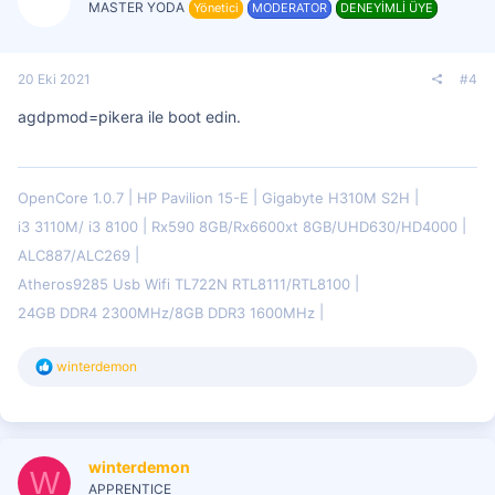
MASTER YODA
Yönetici
MODERATOR
DENEYİMLİ ÜYE
20 Eki 2021
#4
agdpmod=pikera ile boot edin.
OpenCore 1.0.7
HP Pavilion 15-E
Gigabyte H310M S2H
i3 3110M/ i3 8100
Rx590 8GB/Rx6600xt 8GB/UHD630/HD4000
ALC887/ALC269
Atheros9285 Usb Wifi TL722N RTL8111/RTL8100
24GB DDR4 2300MHz/8GB DDR3 1600MHz
T
winterdemon
e
p
k
i
l
winterdemon
e
W
r
APPRENTICE