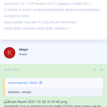
OpenCore 1.0.7
HP Pavilion 15-E
Gigabyte H310M S2H
i3 3110M/ i3 8100
Rx590 8GB/Rx6600xt 8GB/UHD630/HD4000
ALC887/ALC269
Atheros9285 Usb Wifi TL722N RTL8111/RTL8100
24GB DDR4 2300MHz/8GB DDR3 1600MHz
kleyn
K
Guest
20 Eki 2021
#9
winterdemon' Alıntı:
ekledim, olmadı.
Yapılabilir dosya sistemi bozulur belki OSX'in ama başka sıkıntı