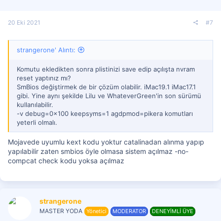
20 Eki 2021
#7
strangerone' Alıntı:
Komutu ekledikten sonra plistinizi save edip açılışta nvram
reset yaptınız mı?
SmBios değiştirmek de bir çözüm olabilir. iMac19.1 iMac17.1
gibi. Yine aynı şekilde Lilu ve WhateverGreen'in son sürümü
kullanılabilir.
-v debug=0x100 keepsyms=1 agdpmod=pikera komutları
yeterli olmalı.
Mojavede uyumlu kext kodu yoktur catalinadan alınma yapıp
yapılabilir zaten smbios öyle olmasa sistem açılmaz -no-
compcat check kodu yoksa açılmaz
strangerone
MASTER YODA
Yönetici
MODERATOR
DENEYİMLİ ÜYE