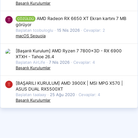
Başarılı Kurulumlar
AMD Radeon RX 6650 XT Ekran kartını 7 MB
ÇÖZÜLDÜ
T
görüyor
Başlatan tcobuloglu
15 Nis 2026
Cevaplar: 2
macOS Sequoia
[Başarılı Kurulum] AMD Ryzen 7 7800x3D - RX 6900
XTXH - Tahoe 26.4
Başlatan AirLife
7 Nis 2026
Cevaplar: 4
Başarılı Kurulumlar
[BAŞARILI KURULUM] AMD 3900X | MSI MPG X570 |
T
ASUS DUAL RX5500XT
Başlatan taalaay
25 Ağu 2020
Cevaplar: 4
Başarılı Kurulumlar