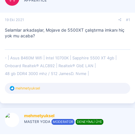
APPRENTICE
19 Eki 2021
#1
Selamlar arkadaşlar, Mojave de 5500XT çalıştırma imkanı hiç
yok mu acaba?
-
Asus B460M Wifi
Intel 10700K
Sapphire 5500 XT 4gb
Onboard Realtek® ALC892
Realtek® GbE LAN
48 gb DDR4 3000 mhz / 512 JamesD. Nvme
T
mehmetyuksel
e
p
k
i
l
mehmetyuksel
e
r
MASTER YODA
MODERATOR
DENEYİMLİ ÜYE
: