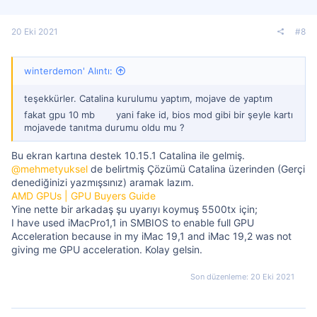
20 Eki 2021
#8
winterdemon' Alıntı:
teşekkürler. Catalina kurulumu yaptım, mojave de yaptım
fakat gpu 10 mb
yani fake id, bios mod gibi bir şeyle kartı
mojavede tanıtma durumu oldu mu ?
Bu ekran kartına destek 10.15.1 Catalina ile gelmiş.
@mehmetyuksel
de belirtmiş Çözümü Catalina üzerinden (Gerçi
denediğinizi yazmışsınız) aramak lazım.
AMD GPUs | GPU Buyers Guide
Yine nette bir arkadaş şu uyarıyı koymuş 5500tx için;
I have used iMacPro1,1 in SMBIOS to enable full GPU
Acceleration because in my iMac 19,1 and iMac 19,2 was not
giving me GPU acceleration. Kolay gelsin.
Son düzenleme:
20 Eki 2021