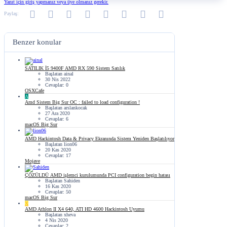
Yanıt için giriş yapmanız veya üye olmanız gerekir.
Facebook
Twitter
Reddit
Pinterest
Tumblr
WhatsApp
E-posta
Link
Paylaş:
Benzer konular
SATILIK
İ5 9400F AMD RX 590 Sistem Satılık
Başlatan ainal
30 Nis 2022
Cevaplar: 0
OSXCafe
A
Amd Sistem Big Sur OC : failed to load configuration !
Başlatan arslankocak
27 Ara 2020
Cevaplar: 6
macOS Big Sur
AMD Hackintosh Data & Privacy Ekranında Sistem Yeniden Başlatılıyor
Başlatan lion06
20 Kas 2020
Cevaplar: 17
Mojave
ÇÖZÜLDÜ
AMD işlemci kurulumunda PCI configuration begin hatası
Başlatan Sahiden
16 Kas 2020
Cevaplar: 50
macOS Big Sur
X
AMD Athlon II X4 640, ATI HD 4600 Hackintosh Uyumu
Başlatan xheva
4 Nis 2020
Cevaplar: 2