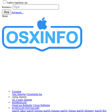
Sadece başlıkları ara
Kullanıcı:
Ara
Advanced...
Menü
Forumlar
Yeni Mesajlar
Forumlarda Ara
confıg düzenle
OC Config Düzenle
REHBERLER
OpenCore Rehberler
Clover Rehberler
KURULUM DOSYALARI
macOS Tahoe
macOS Sequoia
macOS Sonoma
macOS Ventura
macOS Monterey
macOS Big