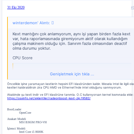
31 Eki 2020
#
winterdemon' Alıntı:
Kext mantığını çok anlamıyorum, aynı işi yapan birden fazla kext
var, hata raporlamasınada giremiyorum aktif olarak kullandığım
çalışma makinem olduğu için. Sanırım fazla olmasından deactif
olma durumu yoktur.
CPU Score
MacPro5,1 vs MacPro5,1 - Geekbench
Genişletmek için tıkla ...
browser.geekbench.com
Öncelikle işine yaramayan kextlerin hepsini EFI klasöründen kaldır. Mesela Intel ile ilgili ol
kextleri kaldırabilirsin zira CPU AMD ve Ethernet'inde intel olduğunu sanmıyorum.
Akabinde şu kexti indir ve EFI klasörüne tanımla. O.C kullanıyorsan kernel kısmınada ekle:
GPU Score
https://osxinfo.net/eklentiler/radeonboost-kext-zip.19582/
BootLoader
MacPro5,1 vs MacPro5,1 - Geekbench
OpenCore
Anakart Modeli
browser.geekbench.com
MSI B365M PRO-VH
İşlemci Modeli
Intel Core i5 8600K