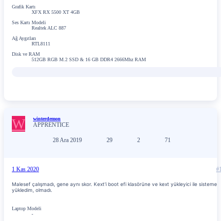
Grafik Kartı
XFX RX 5500 XT 4GB
Ses Kartı Modeli
Realtek ALC 887
Ağ Aygıtları
RTL8111
Disk ve RAM
512GB RGB M.2 SSD & 16 GB DDR4 2666Mhz RAM
W
winterdemon
APPRENTICE
28 Ara 2019
29
2
71
1 Kas 2020
#
Malesef çalışmadı, gene aynı skor. Kext'i boot efi klasörüne ve kext yükleyici ile sisteme
yükledim, olmadı.
Laptop Modeli
-