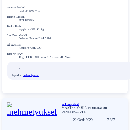
-
Anakart Modeli
Asus B460M Wifi
İşlemci Modeli
Intel 10700K
Grafik Kartı
Sapphire 5500 XT 4gb
Ses Kartı Modeli
Onboard Realtek® ALC892
Ağ Aygıtları
Realtek® GbE LAN
Disk ve RAM
48 gb DDR4 3000 mhz / 512 JamesD. Nvme
Tepkiler:
mehmetyuksel
mehmetyuksel
MASTER YODA
MODERATOR
DENEYİMLİ ÜYE
22 Ocak 2020
7,887