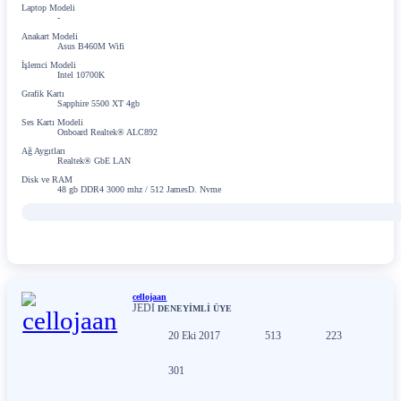
Laptop Modeli
-
Anakart Modeli
Asus B460M Wifi
İşlemci Modeli
Intel 10700K
Grafik Kartı
Sapphire 5500 XT 4gb
Ses Kartı Modeli
Onboard Realtek® ALC892
Ağ Aygıtları
Realtek® GbE LAN
Disk ve RAM
48 gb DDR4 3000 mhz / 512 JamesD. Nvme
cellojaan
JEDI
DENEYİMLİ ÜYE
20 Eki 2017
513
223
301