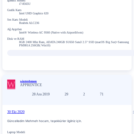
İşlemci Modeli
i7-8565U
Grafik Kartı
Intel UHD Graphics 620
Ses Kartı Modeli
Realtek ALC236
Ağ Aygıtları
Intel® Wireless-AC 9560 (Native with AirportItlwm)
Disk ve RAM
8GB 2400 Mhz Ram, ADATA 240GB SU650 Sata3 2.5" SSD (macOS Big Sur)+Samsung
PM981A 256GB( Win10)
W
winterdemon
APPRENTICE
28 Ara 2019
29
2
71
30 Eki 2020
Güncelledim Mehmeh hocam, teşekkürler ilgilniz için.
Laptop Modeli