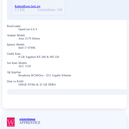
RadeonBoost.kext.zip
2.3 KB
Görüntüleme: 240
BootLoader
OpenCore 0.6.4
Anakart Modeli
Asus Z170 Deluxe
İşlemci Modeli
Intel i7 6700K
Grafik Kartı
8 GB Sapphire RX 580 & HD 530
Ses Kartı Modeli
ALC 1150
Ağ Aygıtları
Broadcom BCM43xx - I211 Gigabit Ethernet
Disk ve RAM
500GB NVMe & 32 GB DDR4
W
winterdemon
APPRENTICE