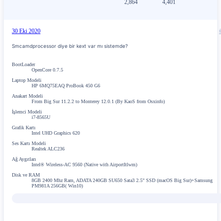
2,864
4,401
30 Eki 2020
Smcamdprocessor diye bir kext var mı sistemde?
BootLoader
OpenCore 0.7.5
Laptop Modeli
HP 6MQ75EAQ ProBook 450 G6
Anakart Modeli
From Big Sur 11.2.2 to Monterey 12.0.1 (By KaoS from Osxinfo)
İşlemci Modeli
i7-8565U
Grafik Kartı
Intel UHD Graphics 620
Ses Kartı Modeli
Realtek ALC236
Ağ Aygıtları
Intel® Wireless-AC 9560 (Native with AirportItlwm)
Disk ve RAM
8GB 2400 Mhz Ram, ADATA 240GB SU650 Sata3 2.5" SSD (macOS Big Sur)+Samsung
PM981A 256GB( Win10)