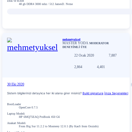
Disk ve RAM
48 gb DDR4 3000 mhz / 512 JamesD. Nvme
mehmetyuksel
MASTER YODA
MODERATOR
DENEYİMLİ ÜYE
22 Ocak 2020
7,887
2,864
4,401
30 Eki 2020
Sistem bilgilerinizi detaylıca her iki alana girer misiniz?
Build signature
İmza Seçenekleri
BootLoader
OpenCore 0.7.5
Laptop Modeli
HP 6MQ75EAQ ProBook 450 G6
Anakart Modeli
From Big Sur 11.2.2 to Monterey 12.0.1 (By KaoS from Osxinfo)