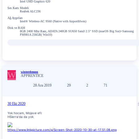
Intel UHD Graphics 620
Ses Kartı Modeli
Realtek ALC236
Ağ Aygıtları
Intel® Wireless-AC 9560 (Native with AirportItlwm)
Disk ve RAM
8GB 2400 Mhz Ram, ADATA 240GB SU650 Sata3 2.5" SSD (macOS Big Sur)+Samsung
PM981A 256GB( Win10)
W
winterdemon
APPRENTICE
28 Ara 2019
29
2
71
30 Eki 2020
Yok hocam, Mojave efi:
HSierra'da da yok
https://www.linkpicture.com/q/Screen-Shot-2020-10-30-at-17.51.08.png