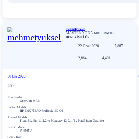
mehmetyuksel
MASTER YODA
MODERATOR
DENEYİMLİ ÜYE
22 Ocak 2020
7,887
2,864
4,401
30 Eki 2020
EFI?
BootLoader
OpenCore 0.7.5
Laptop Modeli
HP 6MQ75EAQ ProBook 450 G6
Anakart Modeli
From Big Sur 11.2.2 to Monterey 12.0.1 (By KaoS from Osxinfo)
İşlemci Modeli
i7-8565U
Grafik Kartı