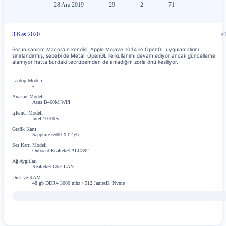
28 Ara 2019
29
2
71
3 Kas 2020
#
Sorun sanırım Macos'un kendisi, Apple Mojave 10.14 ile OpenGL uygulamalırını
sınırlandırmış, sebebi de Metal. OpenGL ile kullanımı devam ediyor ancak güncelleme
alamıyor hatta burdaki tecrübemden de anladığım zorla önü kesiliyor.
Laptop Modeli
-
Anakart Modeli
Asus B460M Wifi
İşlemci Modeli
Intel 10700K
Grafik Kartı
Sapphire 5500 XT 4gb
Ses Kartı Modeli
Onboard Realtek® ALC892
Ağ Aygıtları
Realtek® GbE LAN
Disk ve RAM
48 gb DDR4 3000 mhz / 512 JamesD. Nvme