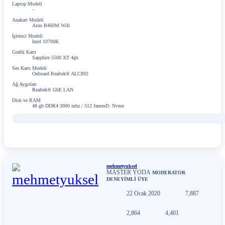
Laptop Modeli
-
Anakart Modeli
Asus B460M Wifi
İşlemci Modeli
Intel 10700K
Grafik Kartı
Sapphire 5500 XT 4gb
Ses Kartı Modeli
Onboard Realtek® ALC892
Ağ Aygıtları
Realtek® GbE LAN
Disk ve RAM
48 gb DDR4 3000 mhz / 512 JamesD. Nvme
mehmetyuksel
MASTER YODA
MODERATOR
DENEYİMLİ ÜYE
22 Ocak 2020
7,887
2,864
4,401