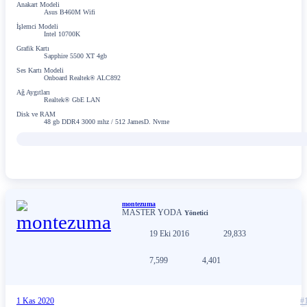
Anakart Modeli
Asus B460M Wifi
İşlemci Modeli
Intel 10700K
Grafik Kartı
Sapphire 5500 XT 4gb
Ses Kartı Modeli
Onboard Realtek® ALC892
Ağ Aygıtları
Realtek® GbE LAN
Disk ve RAM
48 gb DDR4 3000 mhz / 512 JamesD. Nvme
montezuma
MASTER YODA
Yönetici
19 Eki 2016
29,833
7,599
4,401
1 Kas 2020
#