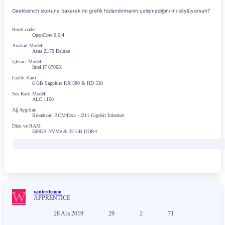
Geekbench skoruna bakarak mı grafik hızlandırmanın çalışmadığını mı söylüyorsun?
BootLoader
OpenCore 0.6.4
Anakart Modeli
Asus Z170 Deluxe
İşlemci Modeli
Intel i7 6700K
Grafik Kartı
8 GB Sapphire RX 580 & HD 530
Ses Kartı Modeli
ALC 1150
Ağ Aygıtları
Broadcom BCM43xx - I211 Gigabit Ethernet
Disk ve RAM
500GB NVMe & 32 GB DDR4
W
winterdemon
APPRENTICE
28 Ara 2019
29
2
71