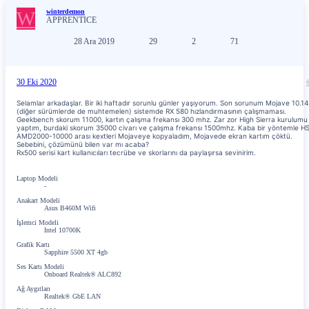
W
winterdemon
APPRENTICE
28 Ara 2019
29
2
71
30 Eki 2020
Selamlar arkadaşlar. Bir iki haftadır sorunlu günler yaşıyorum. Son sorunum Mojave 10.14
(diğer sürümlerde de muhtemelen) sistemde RX 580 hızlandırmasının çalışmaması.
Geekbench skorum 11000, kartın çalışma frekansı 300 mhz. Zar zor High Sierra kurulumu
yaptım, burdaki skorum 35000 civarı ve çalışma frekansı 1500mhz. Kaba bir yöntemle H
AMD2000-10000 arası kextleri Mojaveye kopyaladım, Mojavede ekran kartım çöktü.
Sebebini, çözümünü bilen var mı acaba?
Rx500 serisi kart kullanıcıları tecrübe ve skorlarını da paylaşırsa sevinirim.
Laptop Modeli
-
Anakart Modeli
Asus B460M Wifi
İşlemci Modeli
Intel 10700K
Grafik Kartı
Sapphire 5500 XT 4gb
Ses Kartı Modeli
Onboard Realtek® ALC892
Ağ Aygıtları
Realtek® GbE LAN