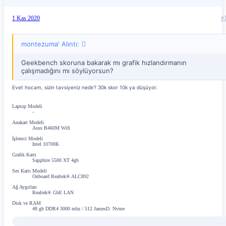
1 Kas 2020
#
montezuma' Alıntı:
Geekbench skoruna bakarak mı grafik hızlandırmanın
çalışmadığını mı söylüyorsun?
Evet hocam, sizin tavsiyeniz nedir? 30k skor 10k ya düşüyor.
Laptop Modeli
-
Anakart Modeli
Asus B460M Wifi
İşlemci Modeli
Intel 10700K
Grafik Kartı
Sapphire 5500 XT 4gb
Ses Kartı Modeli
Onboard Realtek® ALC892
Ağ Aygıtları
Realtek® GbE LAN
Disk ve RAM
48 gb DDR4 3000 mhz / 512 JamesD. Nvme