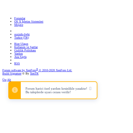
Forumlar
OS X İşletim Sistemleri
Mojave
osxinfo-light
Turkce (TR)
Bize Ulaşın
Kullanım ve Şartlar
Gizlilik Politikası
Yardım
Ana Sayfa
RSS
®
Forum software by XenForo
© 2010-2020 XenForo Ltd.
Build Signature
© By
XenTR
Üst
Alt
Forum harici özel yardım kesinlikle yasaktır!
Bu taleplerde uyarı cezası verilir!