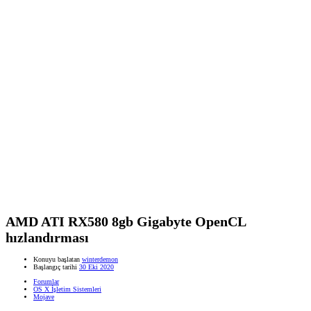
AMD ATI RX580 8gb Gigabyte OpenCL
hızlandırması
Konuyu başlatan
winterdemon
Başlangıç tarihi
30 Eki 2020
Forumlar
OS X İşletim Sistemleri
Mojave