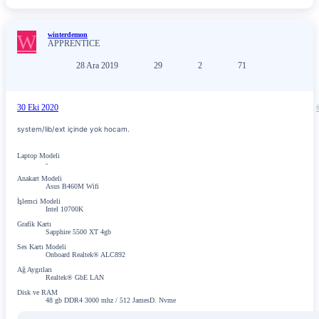
W
winterdemon
APPRENTICE
28 Ara 2019
29
2
71
30 Eki 2020
system/lib/ext içinde yok hocam.
Laptop Modeli
-
Anakart Modeli
Asus B460M Wifi
İşlemci Modeli
Intel 10700K
Grafik Kartı
Sapphire 5500 XT 4gb
Ses Kartı Modeli
Onboard Realtek® ALC892
Ağ Aygıtları
Realtek® GbE LAN
Disk ve RAM
48 gb DDR4 3000 mhz / 512 JamesD. Nvme