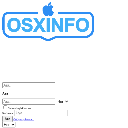
Ara
Sadece başlıkları ara
Kullanıcı:
Ara
Gelişmiş Arama...