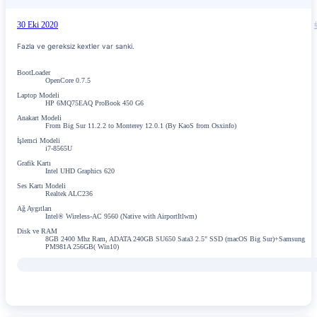
30 Eki 2020
Fazla ve gereksiz kextler var sanki.
BootLoader
OpenCore 0.7.5
Laptop Modeli
HP 6MQ75EAQ ProBook 450 G6
Anakart Modeli
From Big Sur 11.2.2 to Monterey 12.0.1 (By KaoS from Osxinfo)
İşlemci Modeli
i7-8565U
Grafik Kartı
Intel UHD Graphics 620
Ses Kartı Modeli
Realtek ALC236
Ağ Aygıtları
Intel® Wireless-AC 9560 (Native with AirportItlwm)
Disk ve RAM
8GB 2400 Mhz Ram, ADATA 240GB SU650 Sata3 2.5" SSD (macOS Big Sur)+Samsung
PM981A 256GB( Win10)