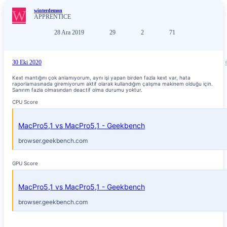
W
winterdemon
APPRENTICE
28 Ara 2019
29
2
71
30 Eki 2020
Kext mantığını çok anlamıyorum, aynı işi yapan birden fazla kext var, hata
raporlamasınada giremiyorum aktif olarak kullandığım çalışma makinem olduğu için.
Sanırım fazla olmasından deactif olma durumu yoktur.
CPU Score
MacPro5,1 vs MacPro5,1 - Geekbench
browser.geekbench.com
GPU Score
MacPro5,1 vs MacPro5,1 - Geekbench
browser.geekbench.com