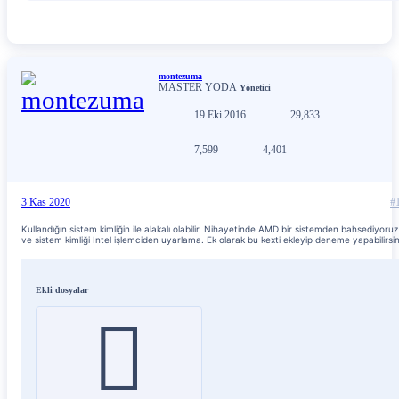
montezuma
MASTER YODA
Yönetici
19 Eki 2016
29,833
7,599
4,401
3 Kas 2020
#
Kullandığın sistem kimliğin ile alakalı olabilir. Nihayetinde AMD bir sistemden bahsediyoruz
ve sistem kimliği Intel işlemciden uyarlama. Ek olarak bu kexti ekleyip deneme yapabilirsin
Ekli dosyalar