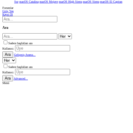
Sur
macOS Catalina
macOS Mojave
macOS High Sierra
macOS Sierra
macOS El Capitan
Forumlar
Giriş Yap
Kayıt Ol
Ara
Sadece başlıkları ara
Kullanıcı:
Ara
Gelişmiş Arama...
Sadece başlıkları ara
Kullanıcı:
Ara
Advanced...
Menü