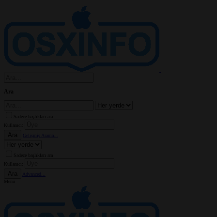
Ara
Sadece başlıkları ara
Kullanıcı:
Ara
Gelişmiş Arama...
Sadece başlıkları ara
Kullanıcı:
Ara
Advanced...
Menü