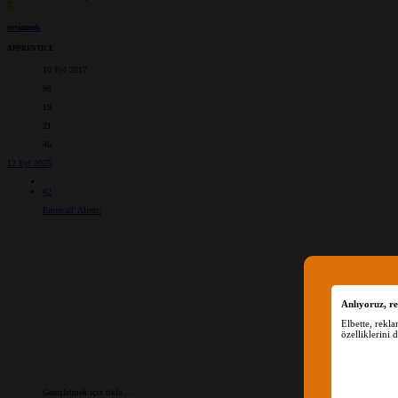
O
orsimsek
APPRENTICE
10 Eyl 2017
98
19
21
46
12 Eyl 2025
#2
Emrecall' Alıntı:
Anlıyoruz, re
Elbette, rekl
özelliklerini 
Genişletmek için tıkla ...