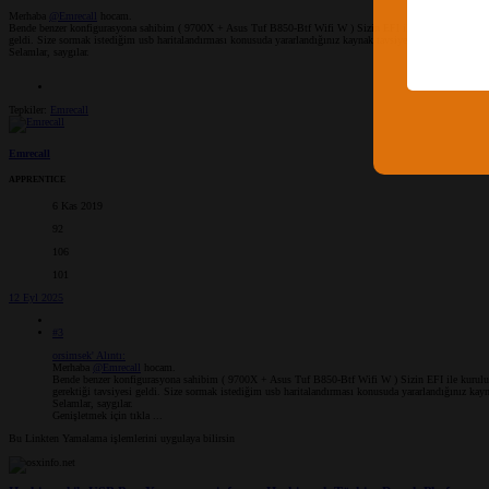
Merhaba
@Emrecall
hocam.
Bende benzer konfigurasyona sahibim ( 9700X + Asus Tuf B850-Btf Wifi W ) Sizin EFI ile kurulumu gerçekleş
geldi. Size sormak istediğim usb haritalandırması konusuda yararlandığınız kaynak tavsiyesi neler olabilir ?
Selamlar, saygılar.
Tepkiler:
Emrecall
Emrecall
APPRENTICE
6 Kas 2019
92
106
101
12 Eyl 2025
#3
orsimsek' Alıntı:
Merhaba
@Emrecall
hocam.
Bende benzer konfigurasyona sahibim ( 9700X + Asus Tuf B850-Btf Wifi W ) Sizin EFI ile kurulumu
gerektiği tavsiyesi geldi. Size sormak istediğim usb haritalandırması konusuda yararlandığınız kayna
Selamlar, saygılar.
Genişletmek için tıkla ...
Bu Linkten Yamalama işlemlerini uygulaya bilirsin