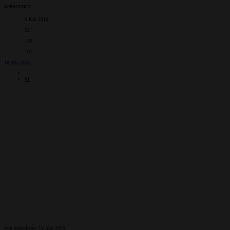
APPRENTICE
6 Kas 2019
92
106
101
16 Ağu 2025
#1
Son düzenleme:
16 Ağu 2025