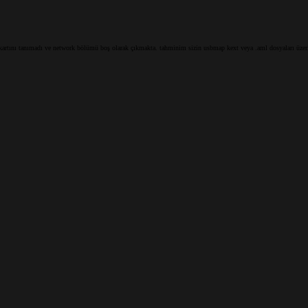
rtını tanımadı ve network bölümü boş olarak çıkmakta. tahminim sizin usbmap kext veya .aml dosyaları üzerind