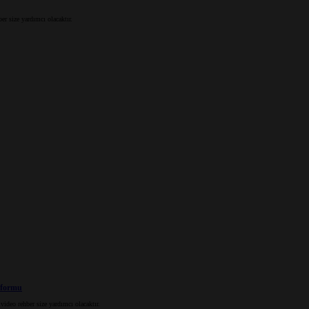
r size yardımcı olacaktır.
tformu
deo rehber size yardımcı olacaktır.