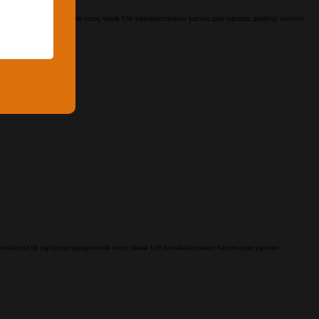
ile yaptığımız görüşmelerde sonuç olarak Usb haritalandırmasını kartıma göre yapmam gerektiği tavsiyesi
ocalarımız ile yaptığımız görüşmelerde sonuç olarak Usb haritalandırmasını kartıma göre yapmam