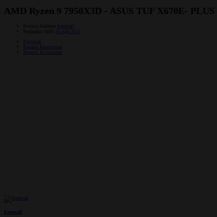
AMD Ryzen 9 7950X3D - ASUS TUF X670E- PLUS
Konuyu başlatan
Emrecall
Başlangıç tarihi
16 Ağu 2025
Forumlar
Başarılı Kurulumlar
Başarılı Kurulumlar
Emrecall