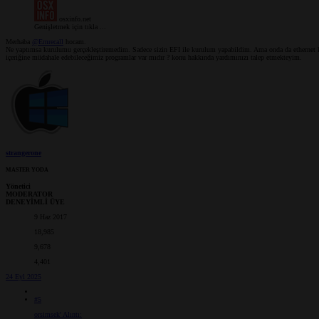
osxinfo.net
Genişletmek için tıkla ...
Merhaba
@Emrecall
hocam.
Ne yaptımsa kurulumu gerçekleştiremedim. Sadece sizin EFI ile kurulum yapabildim. Ama onda da ethernet ka
içeriğine müdahale edebileceğimiz programlar var mıdır ? konu hakkında yardımınızı talep etmekteyim.
strangerone
MASTER YODA
Yönetici
MODERATOR
DENEYİMLİ ÜYE
9 Haz 2017
18,985
9,678
4,401
24 Eyl 2025
#5
orsimsek' Alıntı: