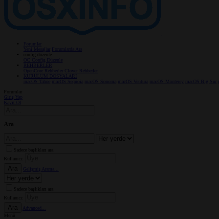
Forumlar
Yeni Mesajlar
Forumlarda Ara
confıg düzenle
OC Config Düzenle
REHBERLER
OpenCore Rehberler
Clover Rehberler
KURULUM DOSYALARI
macOS Tahoe
macOS Sequoia
macOS Sonoma
macOS Ventura
macOS Monterey
macOS Big Sur
Forumlar
Giriş Yap
Kayıt Ol
Ara
Sadece başlıkları ara
Kullanıcı:
Ara
Gelişmiş Arama...
Sadece başlıkları ara
Kullanıcı:
Ara
Advanced...
Menü