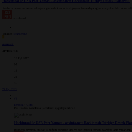
Hackintool ile USB Port Yaması - osxinfo.net: Hackintosh Türkiye Destek Platformu
Rehberin devamını müsait olduğum günlerde kısa ve özet geçerek tamamlayacağım ama yukarıdaki video rehbe
osxinfo.net
Tepkiler:
strangerone
O
orsimsek
APPRENTICE
10 Eyl 2017
98
19
21
46
24 Eyl 2025
#4
Emrecall' Alıntı:
Bu Linkten Yamalama işlemlerini uygulaya bilirsin
Hackintool ile USB Port Yaması - osxinfo.net: Hackintosh Türkiye Destek Pla
Rehberin devamını müsait olduğum günlerde kısa ve özet geçerek tamamlayacağım ama yukarıdaki vi