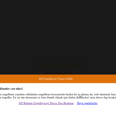
Tüm Sürücüler Aktif Sorunsuz Çalışmakta
Herkese Sorunsuz Kurulumlar .
SİSTEM ÖZELLİKLERİ
İŞLEMCİ : AMD Ryzen™ 9 7950X3D
AD Engelleyici Tespit Edildi
ANAKART : Asus TUF Gaming X670E-PLUS Wi-Fi
EKRAN KARTI : ASROCK Radeon RX 5600 OEM
SSD: CRUCİAL P3 500GB NVME M2
RAM : GSKİLL 32 6000MHZ
klamlar can sıkıcı!
(BONUS: ASUS THUNDERBOLT EX 4 PCI-E)
am engelleme yazılımı reklamları engelleme konusunda harika bir iş çıkarsa da, web sitemizin fayd
EFI:
5.55 MB file on MEGA
de engeller. En iyi site deneyimi ve bize destek olmak için lütfen AdBlocker’ınızı devre dışı bırakı
Ekli dosyayı görüntüle 60030
AD Reklam Engelleyiciyi Devre Dışı Bıraktım
Hayır teşekkürler
Ekli dosyayı görüntüle 60031
Ekli dosyayı görüntüle 60032
Ekli dosyayı görüntüle 60033