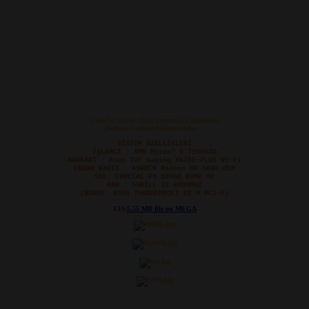
Tüm Sürücüler Aktif Sorunsuz Çalışmakta
Herkese Sorunsuz Kurulumlar .
SİSTEM ÖZELLİKLERİ
İŞLEMCİ : AMD Ryzen™ 9 7950X3D
ANAKART : Asus TUF Gaming X670E-PLUS Wi-Fi
EKRAN KARTI : ASROCK Radeon RX 5600 OEM
SSD: CRUCİAL P3 500GB NVME M2
RAM : GSKİLL 32 6000MHZ
(BONUS: ASUS THUNDERBOLT EX 4 PCI-E)
EFI:
5.55 MB file on MEGA