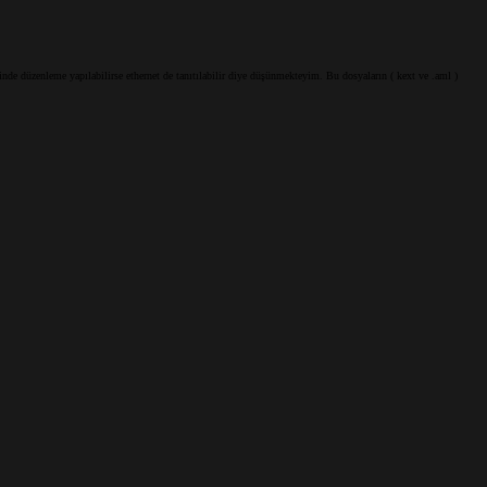
e düzenleme yapılabilirse ethernet de tanıtılabilir diye düşünmekteyim. Bu dosyaların ( kext ve .aml )