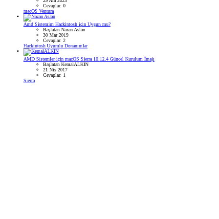
29 Ara 2023
Cevaplar: 0
macOS Ventura
Amd Sistemim Hackintosh için Uygun mu?
Başlatan Nazan Aslan
30 Mar 2019
Cevaplar: 2
Hackintosh Uyumlu Donanımlar
AMD Sistemler için macOS Sierra 10.12.4 Güncel Kurulum İmajı
Başlatan KemalALKIN
21 Nis 2017
Cevaplar: 1
Sierra