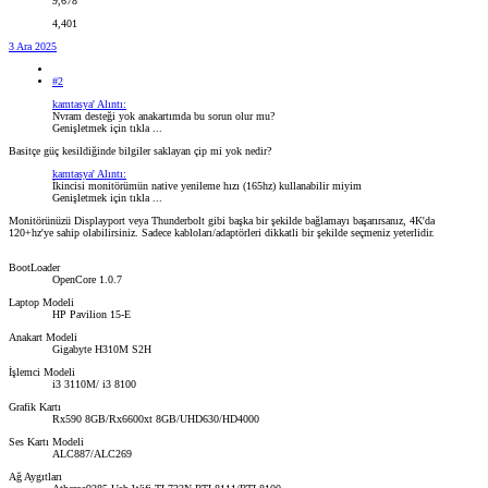
9,678
4,401
3 Ara 2025
#2
kamtasya' Alıntı:
Nvram desteği yok anakartımda bu sorun olur mu?
Genişletmek için tıkla ...
Basitçe güç kesildiğinde bilgiler saklayan çip mi yok nedir?
kamtasya' Alıntı:
İkincisi monitörümün native yenileme hızı (165hz) kullanabilir miyim
Genişletmek için tıkla ...
Monitörünüzü Displayport veya Thunderbolt gibi başka bir şekilde bağlamayı başarırsanız, 4K'da
120+hz'ye sahip olabilirsiniz. Sadece kabloları/adaptörleri dikkatli bir şekilde seçmeniz yeterlidir.
BootLoader
OpenCore 1.0.7
Laptop Modeli
HP Pavilion 15-E
Anakart Modeli
Gigabyte H310M S2H
İşlemci Modeli
i3 3110M/ i3 8100
Grafik Kartı
Rx590 8GB/Rx6600xt 8GB/UHD630/HD4000
Ses Kartı Modeli
ALC887/ALC269
Ağ Aygıtları