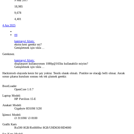
9 Haz 2017
18,985
9,678
4,401
4 Ara 2025
#4
kamtasya' Alıntı:
ekstra kext gerekir mi?
Genişletmek için tıkla ...
Gerekmez.
kamtasya' Alıntı:
displayport kullanıyorum 1080p@165hz kullanabilir miyim?
Genişletmek için tıkla ...
Hackintosh olayında kesin bir şey yoktur. Teorik olarak olmalı. Pratikte ne olacağı belli olmaz. Ancak
sorun çıkarsa kurulum sonrası tek tek çözmek gerekir.
BootLoader
OpenCore 1.0.7
Laptop Modeli
HP Pavilion 15-E
Anakart Modeli
Gigabyte H310M S2H
İşlemci Modeli
i3 3110M/ i3 8100
Grafik Kartı
Rx590 8GB/Rx6600xt 8GB/UHD630/HD4000
Ses Kartı Modeli