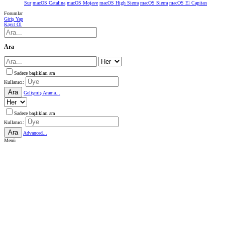
Sur
macOS Catalina
macOS Mojave
macOS High Sierra
macOS Sierra
macOS El Capitan
Forumlar
Giriş Yap
Kayıt Ol
Ara
Sadece başlıkları ara
Kullanıcı:
Ara
Gelişmiş Arama...
Sadece başlıkları ara
Kullanıcı:
Ara
Advanced...
Menü