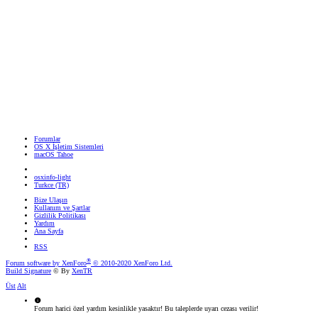
Forumlar
OS X İşletim Sistemleri
macOS Tahoe
osxinfo-light
Turkce (TR)
Bize Ulaşın
Kullanım ve Şartlar
Gizlilik Politikası
Yardım
Ana Sayfa
RSS
®
Forum software by XenForo
© 2010-2020 XenForo Ltd.
Build Signature
© By
XenTR
Üst
Alt
Forum harici özel yardım kesinlikle yasaktır! Bu taleplerde uyarı cezası verilir!