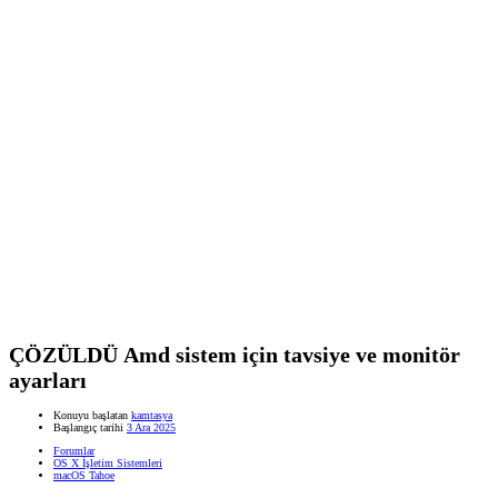
ÇÖZÜLDÜ
Amd sistem için tavsiye ve monitör
ayarları
Konuyu başlatan
kamtasya
Başlangıç tarihi
3 Ara 2025
Forumlar
OS X İşletim Sistemleri
macOS Tahoe