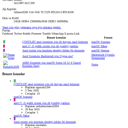
ALC887/ALC269
Ağ Aygıtları
Atheros9285 Usb Wifi TL722N RTL8111/RTL8100
Disk ve RAM
24GB DDR4 2300MHz/8GB DDR3 1600MHz
Yanıt için giriş yapmanız veya üye olmanız gerekir.
Paylaş:
Facebook
Twitter
Reddit
Pinterest
Tumblr
WhatsApp
E-posta
Link
Benzer konular
Forum
U
ÇÖZÜLDÜ
amd sistemim için efi dosyası nasıl bulurum
macOS Sonoma
S
amd r7- r5 grafik sistem için efi (config) yardımı
macOS Tahoe
E
Amd sistem için kurulum desdegi Adobe Ne durumda
macOS Ventura
Hackintosh Uyumlu
Amd Sistemim Hackintosh için Uygun mu?
Donanımlar
AMD Sistemler için macOS Sierra 10.12.4 Güncel
Sierra
Kurulum İmajı
Benzer konular
U
ÇÖZÜLDÜ
amd sistemim için efi dosyası nasıl bulurum
Başlatan ugurcan1204
5 Tem 2026
Cevaplar: 10
macOS Sonoma
S
amd r7- r5 grafik sistem için efi (config) yardımı
Başlatan serkanbeydanol2004
26 Kas 2025
Cevaplar: 1
macOS Tahoe
E
Amd sistem için kurulum desdegi Adobe Ne durumda
Başlatan enceladus