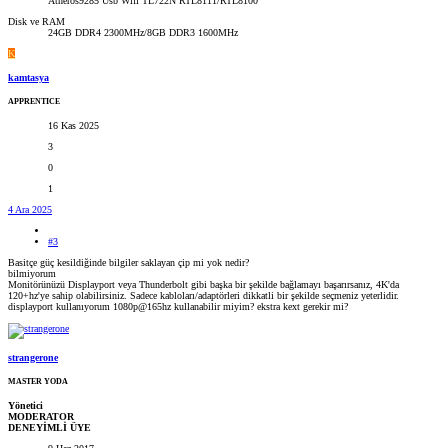
Atheros9285 Usb Wifi TL722N RTL8111/RTL8100
Disk ve RAM
24GB DDR4 2300MHz/8GB DDR3 1600MHz
K
kamtasya
APPRENTICE
16 Kas 2025
3
0
1
4 Ara 2025
#3
Basitçe güç kesildiğinde bilgiler saklayan çip mi yok nedir?
bilmiyorum
Monitörünüzü Displayport veya Thunderbolt gibi başka bir şekilde bağlamayı başarırsanız, 4K'da
120+hz'ye sahip olabilirsiniz. Sadece kabloları/adaptörleri dikkatli bir şekilde seçmeniz yeterlidir.
displayport kullanıyorum 1080p@165hz kullanabilir miyim? ekstra kext gerekir mi?
strangerone
MASTER YODA
Yönetici
MODERATOR
DENEYİMLİ ÜYE