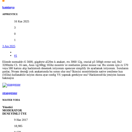
K
kamtasya
APPRENTICE
16 Kas 2025
3
0
1
3 Ara 2025
#1
Elimde normalde r5 5600, gigabyte a520m k anakart, rtx 3060 12g, crucial p3 500gb nvme ssd, 8x2
3200mhz CL 16 ram, Asus vg248qg 165hz monitör ve steelseries prime mouse var. Bu sistem için rx 570
veya 580 kartını alıp hackintosh denemek istiyorum opencore simplify ile ayarlamak istiyorum. Sorularım
şunlar; Nvram desteği yok anakartımda bu sorun olur mu? İkincisi monitörümün native yenileme hızı
(165hz) kullanabilir miyim ekstra ayar config VS yapmak gerekiyor mu? Hackintosh'da yeniyim kusura
bakmayın
strangerone
MASTER YODA
Yönetici
MODERATOR
DENEYİMLİ ÜYE
9 Haz 2017
18,985