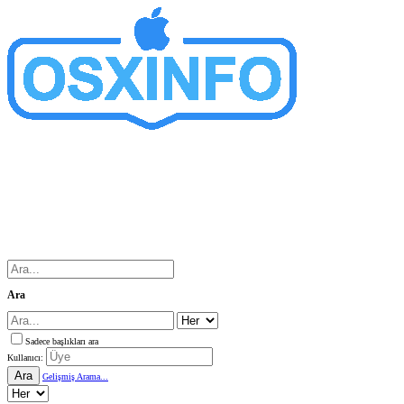
Ara
Sadece başlıkları ara
Kullanıcı:
Ara
Gelişmiş Arama...