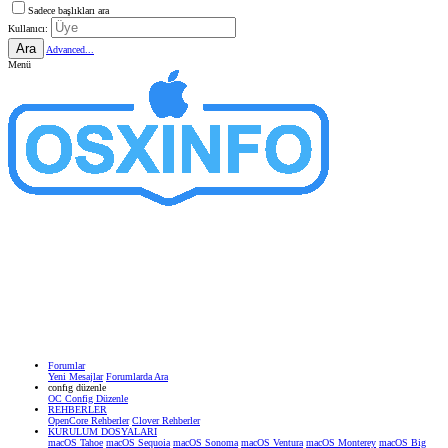
Sadece başlıkları ara
Kullanıcı:
Ara
Advanced...
Menü
Forumlar
Yeni Mesajlar
Forumlarda Ara
confıg düzenle
OC Config Düzenle
REHBERLER
OpenCore Rehberler
Clover Rehberler
KURULUM DOSYALARI
macOS Tahoe
macOS Sequoia
macOS Sonoma
macOS Ventura
macOS Monterey
macOS Big