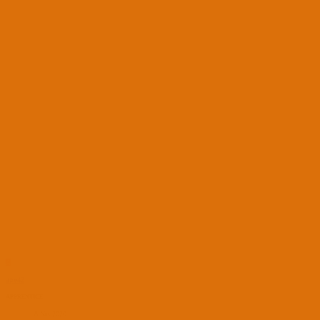
A
apo42
APPRENTICE
8 Nis 2020