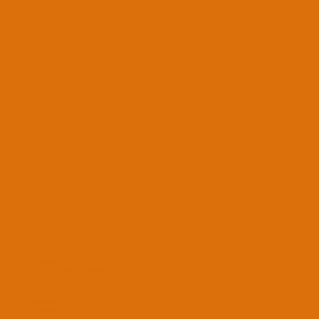
Forumlar
OS X İşletim Sistemleri
macOS Big Sur
osxinfo-light
Turkce (TR)