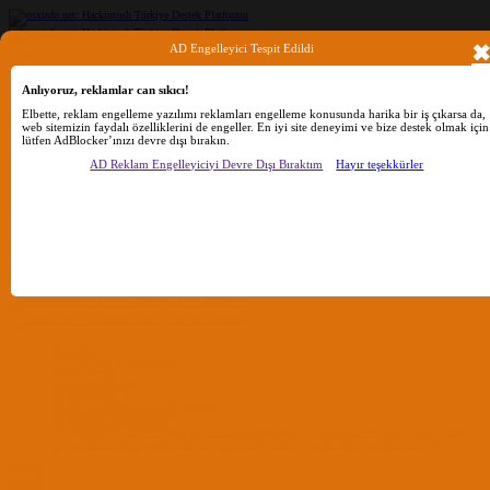
AD Engelleyici Tespit Edildi
Ara
Anlıyoruz, reklamlar can sıkıcı!
Elbette, reklam engelleme yazılımı reklamları engelleme konusunda harika bir iş çıkarsa da,
web sitemizin faydalı özelliklerini de engeller. En iyi site deneyimi ve bize destek olmak için
lütfen AdBlocker’ınızı devre dışı bırakın.
Sadece başlıkları ara
Kullanıcı:
AD Reklam Engelleyiciyi Devre Dışı Bıraktım
Hayır teşekkürler
Ara
Gelişmiş Arama...
Sadece başlıkları ara
Kullanıcı:
Ara
Advanced...
Menü
Forumlar
Yeni Mesajlar
Forumlarda Ara
confıg düzenle
OC Config Düzenle
REHBERLER
OpenCore Rehberler
Clover Rehberler
KURULUM DOSYALARI
macOS Tahoe
macOS Sequoia
macOS Sonoma
macOS Ventura
macOS Monterey
macOS Big
Sur
macOS Catalina
macOS Mojave
macOS High Sierra
macOS Sierra
macOS El Capitan
Forumlar
Giriş Yap