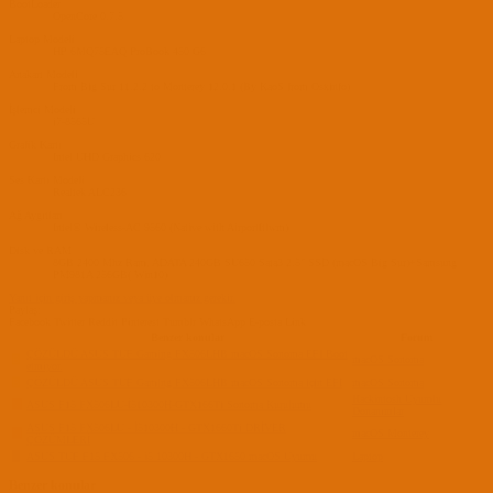
BootLoader
OpenCore 0.7.5
Laptop Modeli
HP 6MQ75EAQ ProBook 450 G6
Anakart Modeli
From Big Sur 11.2.2 to Monterey 12.0.1 (By KaoS from Osxinfo)
İşlemci Modeli
i7-8565U
Grafik Kartı
Intel UHD Graphics 620
Ses Kartı Modeli
Realtek ALC236
Ağ Aygıtları
Intel® Wireless-AC 9560 (Native with AirportItlwm)
Disk ve RAM
8GB 2400 Mhz Ram, ADATA 240GB SU650 Sata3 2.5" SSD (macOS Big Sur)+Samsung
PM981A 256GB( Win10)
Yanıt için giriş yapmanız veya üye olmanız gerekir.
Paylaş:
Facebook
Twitter
Reddit
Pinterest
Tumblr
WhatsApp
E-posta
Link
Benzer konular
Forum
ÇÖZÜLDÜ
ASUS TUF Gaming FX506LHB macOS Sonoma EFI Boot
B
macOS Sonoma
etmiyor.
B
ÇÖZÜLDÜ
ASUS TUF Gaming FX506LHB macOS Sonoma için EFI
macOS Sonoma
Hackintosh Uyumlu
M
ASUS F15 FX506LU-İ510300H-GTX166Ti Sonoma Kurulumu
Donanımlar
ASUS F15 FX506LU - İ510300H - GTX1660Ti DRİVER
M
macOS Monterey
ÇÖZÜMLERİ
C
ASUS TUF F15 FX506 - i5 10300H - GTX1650 macOS Uyumu
Laptop
Benzer konular