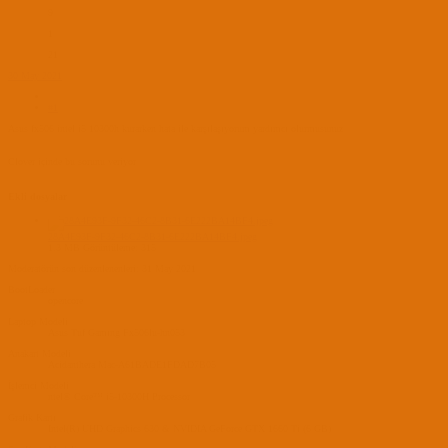
9
1
21
30 May 2021
#1
Asus fx506 intel i5 10300h kurarken hata ile karşılaşıyorum yardımcı olurmusunuz
Clover içinde bu sorunu veriyor
Ekli dosyalar
28A4E93F-9F32-46C2-8B31-6E222BA14BF4.jpeg
1.3 MB
Görüntüleme: 315
Moderatörün son düzenlenenleri:
31 May 2021
BootLoader
opencore
Laptop Modeli
Asus Tuf Gamıng Fx506lu-hn053
Anakart Modeli
Acidanthera Mac-A61BADE1FDAD7B05
İşlemci Modeli
ntel® Core™ i5-10300H Processor
Grafik Kartı
Intel(R) UHD Graphics 630 & NVIDIA GeForce GTX 1660 Ti (6 GB)