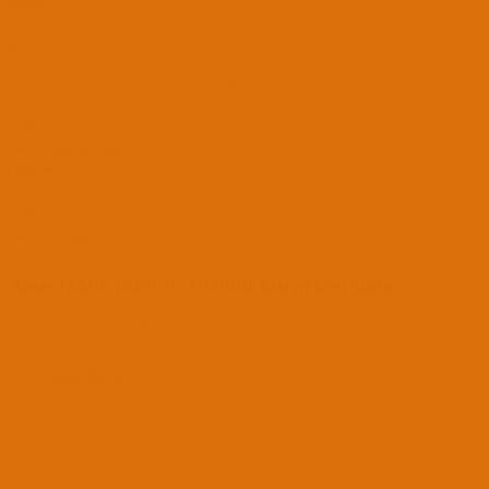
Kayıt Ol
Ara
Sadece başlıkları ara
Kullanıcı:
Ara
Gelişmiş Arama...
Sadece başlıkları ara
Kullanıcı:
Ara
Advanced...
Menü
Asus fx506 intel i5 10300h kurarken hata
Konuyu başlatan
apo42
Başlangıç tarihi
30 May 2021
Forumlar
OS X İşletim Sistemleri
macOS Big Sur