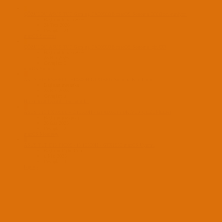
B
ÇÖZÜLDÜ
ASUS TUF Gaming FX506LHB macOS Sonoma EFI Boot etmiyor.
Başlatan burakcey05
24 Tem 2026
Cevaplar: 21
macOS Sonoma
B
ÇÖZÜLDÜ
ASUS TUF Gaming FX506LHB macOS Sonoma için EFI
Başlatan burakcey05
23 Haz 2026
Cevaplar: 5
macOS Sonoma
M
ASUS F15 FX506LU-İ510300H-GTX166Ti Sonoma Kurulumu
Başlatan mesanka
28 Kas 2023
Cevaplar: 1
Hackintosh Uyumlu Donanımlar
M
ASUS F15 FX506LU - İ510300H - GTX1660Ti DRİVER ÇÖZÜMLERİ
Başlatan mesanka
26 Kas 2023
Cevaplar: 2
macOS Monterey
C
ASUS TUF F15 FX506 - i5 10300H - GTX1650 macOS Uyumu
Başlatan CyberCeri
1 Mar 2023
Cevaplar: 3
Laptop