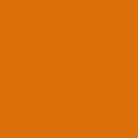
Ses Kartı Modeli
Intel Comet Point-H PCH - cAVS (Audio, Voice, Speech & nVIDIA TU116 - High Definition
Audio Controller
Ağ Aygıtları
Intel(R) Wi-Fi 6 AX201 160MHz & Realtek RTL8168/8111 PCI-E Gigabit Ethernet Adapter
Disk ve RAM
WDC PC SN530 SDBPNPZ-256G-1002 (256 GB, PCI-E 3.0 x4) & Samsung
M471A1K43DB1-CWE 8 GB DDR4-3200 DDR4 SDRAM
Tepkiler:
mehmetyuksel
mehmetyuksel
MASTER YODA
MODERATOR
DENEYİMLİ ÜYE
22 Ocak 2020
7,887
2,864
4,401
30 May 2021
#2
Selamlar, forum imajına ait EFI/OC içerisinde plist uzantılı dizüstü comet lake olan dosyanın adını config
yapıp deneyin (nvramreset ile deneyin).
Alternatif olarak bu EFI deneyin (nvramreset yapın her EFI değiştirdiğinde).