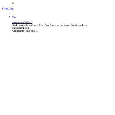
0
8 Tem 2017
#13
montezuma' Alıntı:
Intel Sanallaştırma kapat. Fast Boot kapat. aes-ni kapat. Grafik ayarlarını
paylaşmamışsın.
Genişletmek için tıkla ...