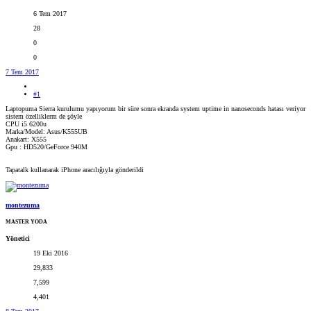
6 Tem 2017
28
0
0
7 Tem 2017
#1
Laptopuma Sierra kurulumu yapıyorum bir süre sonra ekranda system uptime in nanoseconds hatası veriyor
sistem özelliklerm de şöyle
CPU i5 6200u
Marka/Model: Asus/K555UB
Anakart: X555
Gpu : HD520/GeForce 940M
Tapatalk kullanarak iPhone aracılığıyla gönderildi
montezuma
MASTER YODA
Yönetici
19 Eki 2016
29,833
7,599
4,401