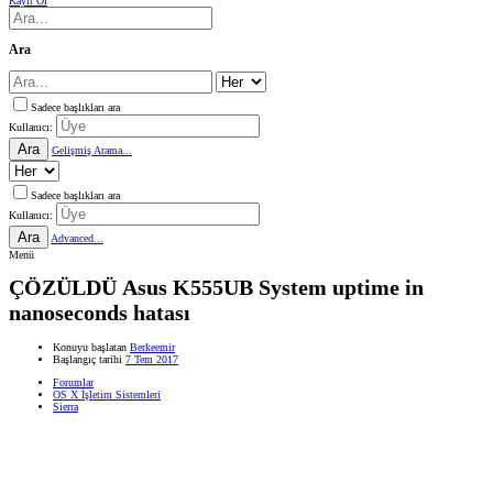
Kayıt Ol
Ara
Sadece başlıkları ara
Kullanıcı:
Ara
Gelişmiş Arama...
Sadece başlıkları ara
Kullanıcı:
Ara
Advanced...
Menü
ÇÖZÜLDÜ
Asus K555UB System uptime in
nanoseconds hatası
Konuyu başlatan
Berkeemir
Başlangıç tarihi
7 Tem 2017
Forumlar
OS X İşletim Sistemleri
Sierra