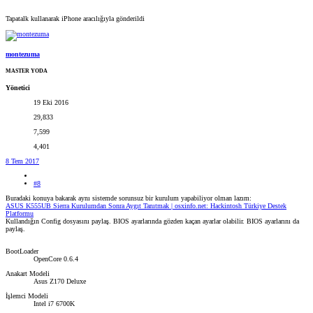
Tapatalk kullanarak iPhone aracılığıyla gönderildi
montezuma
MASTER YODA
Yönetici
19 Eki 2016
29,833
7,599
4,401
8 Tem 2017
#8
Buradaki konuya bakarak aynı sistemde sorunsuz bir kurulum yapabiliyor olman lazım:
ASUS K555UB Sierra Kurulumdan Sonra Aygıt Tanıtmak | osxinfo.net: Hackintosh Türkiye Destek
Platformu
Kullandığın Config dosyasını paylaş. BIOS ayarlarında gözden kaçan ayarlar olabilir. BIOS ayarlarını da
paylaş.
BootLoader
OpenCore 0.6.4
Anakart Modeli
Asus Z170 Deluxe
İşlemci Modeli
Intel i7 6700K