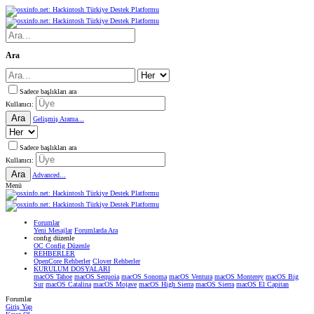
Ara
Sadece başlıkları ara
Kullanıcı:
Ara
Gelişmiş Arama...
Sadece başlıkları ara
Kullanıcı:
Ara
Advanced...
Menü
Forumlar
Yeni Mesajlar
Forumlarda Ara
confıg düzenle
OC Config Düzenle
REHBERLER
OpenCore Rehberler
Clover Rehberler
KURULUM DOSYALARI
macOS Tahoe
macOS Sequoia
macOS Sonoma
macOS Ventura
macOS Monterey
macOS Big
Sur
macOS Catalina
macOS Mojave
macOS High Sierra
macOS Sierra
macOS El Capitan
Forumlar
Giriş Yap