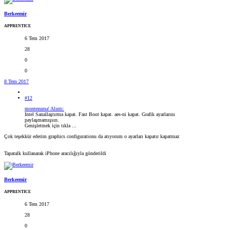
Berkeemir
APPRENTICE
6 Tem 2017
28
0
0
8 Tem 2017
#12
montezuma' Alıntı:
Intel Sanallaştırma kapat. Fast Boot kapat. aes-ni kapat. Grafik ayarlarını
paylaşmamışsın.
Genişletmek için tıkla ...
Çok teşekkür ederim graphics configurationu da atıyorum o ayarları kapatır kapatmaz
Tapatalk kullanarak iPhone aracılığıyla gönderildi
Berkeemir
APPRENTICE
6 Tem 2017
28
0