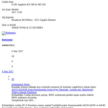
Grafik Kartı
8 GB Sapphire RX 580 & HD 530
Ses Kartı Modeli
ALC 1150
Ağ Aygıtları
Broadcom BCM43xx - I211 Gigabit Ethernet
Disk ve RAM
500GB NVMe & 32 GB DDR4
Berkeemir
APPRENTICE
6 Tem 2017
28
0
0
8 Tem 2017
#9
montezuma' Alıntı:
Buradaki konuya bakarak aynı sistemde sorunsuz bir kurulum yapabiliyor olman lazım:
ASUS K555UB Sierra Kurulumdan Sonra Aygıt Tanıtmak | osxinfo.net: Hackintosh
Türkiye Destek Platformu
Kullandığın Config dosyasını paylaş. BIOS ayarlarında gözden kaçan ayarlar olabilir.
BIOS ayarlarını da paylaş.
Genişletmek için tıkla ...
Kullandığım config OS X Kurulum sonrası araçlar/ConfigDosyaları Konumundaki hd520 hd530 ve hd540
ile uyumlu olan config dosyası , bios ayarlarımı isebirazdan paylaşacağım