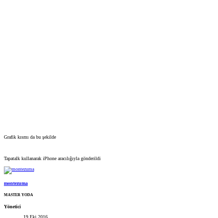
Grafik kısmı da bu şekilde
Tapatalk kullanarak iPhone aracılığıyla gönderildi
montezuma
MASTER YODA
Yönetici
19 Eki 2016