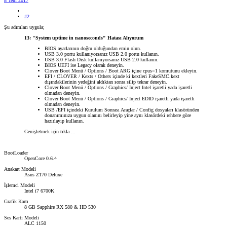
8 Tem 2017
#2
Şu adımları uygula;
13: "System uptime in nanoseconds" Hatası Alıyorum
BIOS ayarlarının doğru olduğundan emin olun.
USB 3.0 portu kullanıyorsanız USB 2.0 portu kullanın.
USB 3.0 Flash Disk kullanıyorsanız USB 2.0 kullanın.
BIOS UEFI ise Legacy olarak deneyin.
Clover Boot Menü / Options / Boot ARG içine cpus=1 komutunu ekleyin.
EFI / CLOVER / Kexts / Others içinde ki kextleri FakeSMC.kext
dışındakilerinin yedeğini aldıktan sonra silip tekrar deneyin.
Clover Boot Menü / Options / Graphics/ Inject Intel işaretli yada işaretli
olmadan deneyin.
Clover Boot Menü / Options / Graphics/ Inject EDID işaretli yada işaretli
olmadan deneyin.
USB /EFI içindeki Kurulum Sonrası Araçlar / Config dosyaları klasöründen
donanımınıza uygun olanını belirleyip yine aynı klasördeki rehbere göre
hazırlayıp kullanın.
Genişletmek için tıkla ...
BootLoader
OpenCore 0.6.4
Anakart Modeli
Asus Z170 Deluxe
İşlemci Modeli
Intel i7 6700K
Grafik Kartı
8 GB Sapphire RX 580 & HD 530
Ses Kartı Modeli
ALC 1150