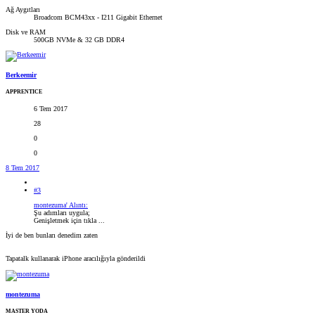
Ağ Aygıtları
Broadcom BCM43xx - I211 Gigabit Ethernet
Disk ve RAM
500GB NVMe & 32 GB DDR4
Berkeemir
APPRENTICE
6 Tem 2017
28
0
0
8 Tem 2017
#3
montezuma' Alıntı:
Şu adımları uygula;
Genişletmek için tıkla ...
İyi de ben bunları denedim zaten
Tapatalk kullanarak iPhone aracılığıyla gönderildi
montezuma
MASTER YODA