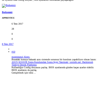
Berkeemir
APPRENTICE
6 Tem 2017
28
0
0
8 Tem 2017
#10
montezuma' Alıntı:
Buradaki konuya bakarak aynı sistemde sorunsuz bir kurulum yapabiliyor olman lazım:
ASUS K555UB Sierra Kurulumdan Sonra Aygıt Tanıtmak | osxinfo.net: Hackintosh
Türkiye Destek Platformu
Kullandığın Config dosyasını paylaş. BIOS ayarlarında gözden kaçan ayarlar olabilir.
BIOS ayarlarını da paylaş.
Genişletmek için tıkla ...