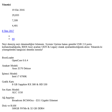
Yönetici
19 Eki 2016
29,833
7,599
4,401
8 Tem 2017
#4
Neyi deneyip neyi denemediğini bilemem. System Uptime hatası genelde USB 2.0 portu
kullanılmadığında, BIOS boot ayarları UEFI & Legacy olarak ayarlandmıdığında alınır. Yukarıda ki
yönergelerden hangisini denedin mesela?
BootLoader
OpenCore 0.6.4
Anakart Modeli
Asus Z170 Deluxe
İşlemci Modeli
Intel i7 6700K
Grafik Kartı
8 GB Sapphire RX 580 & HD 530
Ses Kartı Modeli
ALC 1150
Ağ Aygıtları
Broadcom BCM43xx - I211 Gigabit Ethernet
Disk ve RAM
500GB NVMe & 32 GB DDR4