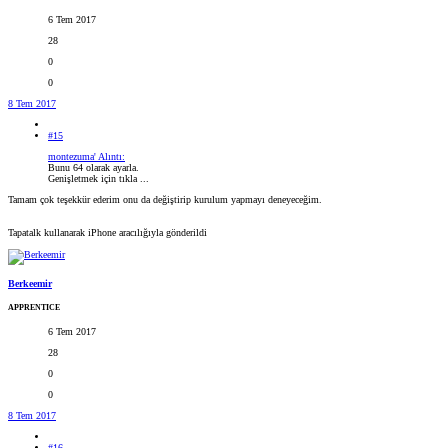
6 Tem 2017
28
0
0
8 Tem 2017
#15
montezuma' Alıntı:
Bunu 64 olarak ayarla.
Genişletmek için tıkla ...
Tamam çok teşekkür ederim onu da değiştirip kurulum yapmayı deneyeceğim.
Tapatalk kullanarak iPhone aracılığıyla gönderildi
Berkeemir
APPRENTICE
6 Tem 2017
28
0
0
8 Tem 2017
#16