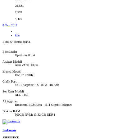
29,833
7,599
4,401
8 Tem 2017
#14
Bunu 64 olarak ayarla.
BootLoader
OpenCore 0.6.4
Anakart Modeli
Asus Z170 Deluxe
İşlemci Modeli
Intel i7 6700K
Grafik Kartı
8 GB Sapphire RX 580 & HD 530
Ses Kartı Modeli
ALC 1150
Ağ Aygıtları
Broadcom BCM43xx - I211 Gigabit Ethernet
Disk ve RAM
500GB NVMe & 32 GB DDR4
Berkeemir
APPRENTICE