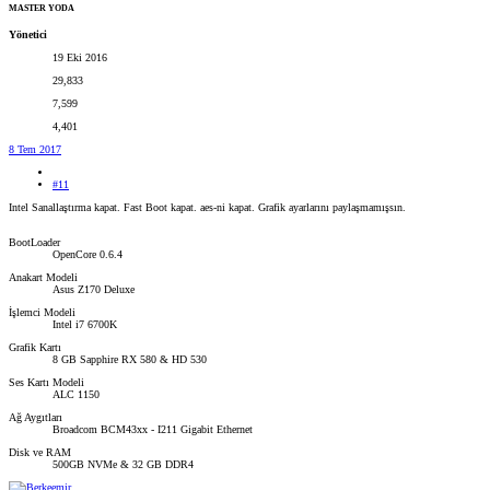
MASTER YODA
Yönetici
19 Eki 2016
29,833
7,599
4,401
8 Tem 2017
#11
Intel Sanallaştırma kapat. Fast Boot kapat. aes-ni kapat. Grafik ayarlarını paylaşmamışsın.
BootLoader
OpenCore 0.6.4
Anakart Modeli
Asus Z170 Deluxe
İşlemci Modeli
Intel i7 6700K
Grafik Kartı
8 GB Sapphire RX 580 & HD 530
Ses Kartı Modeli
ALC 1150
Ağ Aygıtları
Broadcom BCM43xx - I211 Gigabit Ethernet
Disk ve RAM
500GB NVMe & 32 GB DDR4