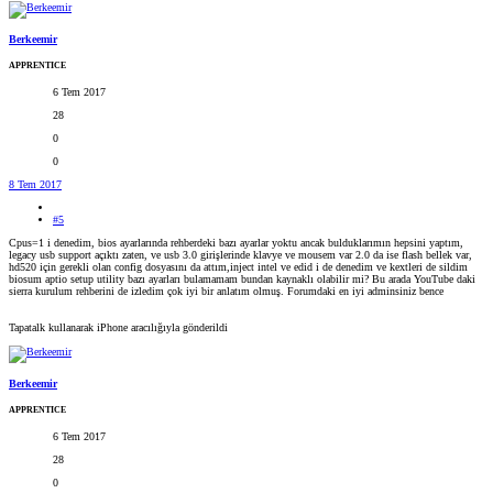
Berkeemir
APPRENTICE
6 Tem 2017
28
0
0
8 Tem 2017
#5
Cpus=1 i denedim, bios ayarlarında rehberdeki bazı ayarlar yoktu ancak bulduklarımın hepsini yaptım,
legacy usb support açıktı zaten, ve usb 3.0 girişlerinde klavye ve mousem var 2.0 da ise flash bellek var,
hd520 için gerekli olan config dosyasını da attım,inject intel ve edid i de denedim ve kextleri de sildim
biosum aptio setup utility bazı ayarları bulamamam bundan kaynaklı olabilir mi? Bu arada YouTube daki
sierra kurulum rehberini de izledim çok iyi bir anlatım olmuş. Forumdaki en iyi adminsiniz bence
Tapatalk kullanarak iPhone aracılığıyla gönderildi
Berkeemir
APPRENTICE
6 Tem 2017
28
0