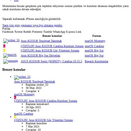
Montezuma hocam gerçekten çok teşekkür ediyorum sorunu çözdüm ve kurulum ekranına ulaşabildim yarın
sabah kuruluma devam edeceğim
Tapatalk kullanarak iPhone aracılığıyla gönderildi
Yanıt için giriş yapmanız veya üye olmanız gerekir.
Paylaş:
Facebook
Twitter
Reddit
Pinterest
Tumblr
WhatsApp
E-posta
Link
Benzer konular
Forum
Asus K555UB Touchpad Tanıtmak
macOS Monterey
K
ÇÖZÜLDÜ
Asus K555UB Catalina Kurulum Sorunu
macOS Catalina
K
ÇÖZÜLDÜ
Asus K555UB Güç Yönetimi Sorunu
macOS Big Sur
Asus K555UB Big Sur Driverları
macOS Big Sur
ASUS K555UB Serisi (XO092T) | Catalina 10.15.5
Başarılı Kurulumlar
Benzer konular
Asus K555UB Touchpad Tanıtmak
Başlatan striker_55
30 May 2022
Cevaplar: 4
macOS Monterey
K
ÇÖZÜLDÜ
Asus K555UB Catalina Kurulum Sorunu
Başlatan kemalcan3
20 Ağu 2021
Cevaplar: 5
macOS Catalina
K
ÇÖZÜLDÜ
Asus K555UB Güç Yönetimi Sorunu
Başlatan knuckles
7 Mar 2021
Cevaplar: 10