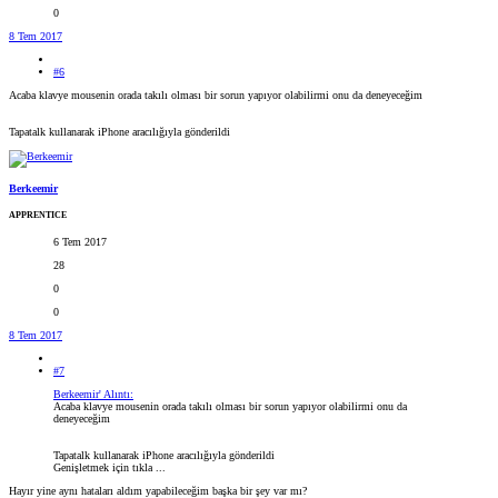
0
8 Tem 2017
#6
Acaba klavye mousenin orada takılı olması bir sorun yapıyor olabilirmi onu da deneyeceğim
Tapatalk kullanarak iPhone aracılığıyla gönderildi
Berkeemir
APPRENTICE
6 Tem 2017
28
0
0
8 Tem 2017
#7
Berkeemir' Alıntı:
Acaba klavye mousenin orada takılı olması bir sorun yapıyor olabilirmi onu da
deneyeceğim
Tapatalk kullanarak iPhone aracılığıyla gönderildi
Genişletmek için tıkla ...
Hayır yine aynı hataları aldım yapabileceğim başka bir şey var mı?