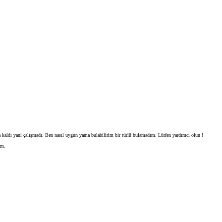
 kaldı yani çalışmadı. Ben nasıl uygun yama bulabilirim bir türlü bulamadım. Lütfen yardımcı olun !
im.