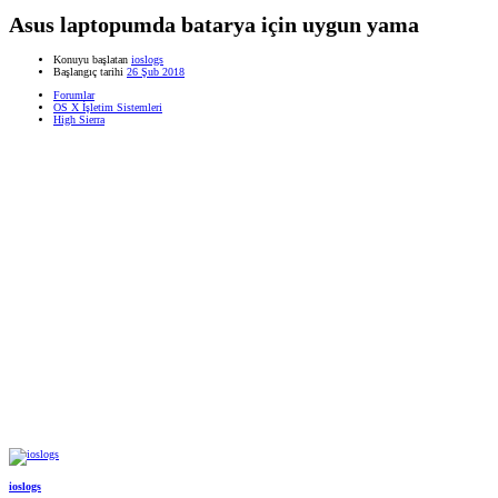
Asus laptopumda batarya için uygun yama
Konuyu başlatan
ioslogs
Başlangıç tarihi
26 Şub 2018
Forumlar
OS X İşletim Sistemleri
High Sierra
ioslogs