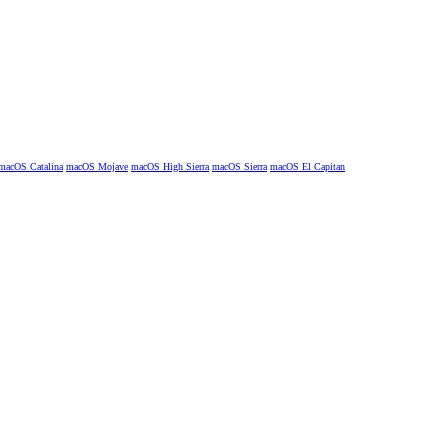
macOS Catalina
macOS Mojave
macOS High Sierra
macOS Sierra
macOS El Capitan