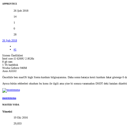
APPRENTICE
26 Şub 2018
14
1
0
28
26 Şub 2018
#1
Sistem Özellikleri
İntel core i5 6200U 2.8GHz
8 gb ram
1 Tb harddisk
Nvıdıa Geforce 940M
Asus A555U
Öncelikle ben macOS high Sierra kurdum bilgisayarıma. Daha sonra batarya kexti kurdum fakat gösterge 0 da
Ayrıca bütün rehberleri okudum bu konu ile ilgili ama yine bi sonuca varamadım DSDT deki hataları düzeltt
montezuma
MASTER YODA
Yönetici
19 Eki 2016
29,833