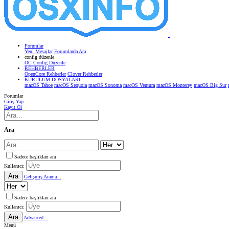
Forumlar
Yeni Mesajlar
Forumlarda Ara
confıg düzenle
OC Config Düzenle
REHBERLER
OpenCore Rehberler
Clover Rehberler
KURULUM DOSYALARI
macOS Tahoe
macOS Sequoia
macOS Sonoma
macOS Ventura
macOS Monterey
macOS Big Sur
Forumlar
Giriş Yap
Kayıt Ol
Ara
Sadece başlıkları ara
Kullanıcı:
Ara
Gelişmiş Arama...
Sadece başlıkları ara
Kullanıcı:
Ara
Advanced...
Menü