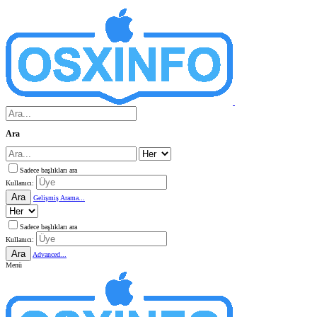
Ara
Sadece başlıkları ara
Kullanıcı:
Ara
Gelişmiş Arama...
Sadece başlıkları ara
Kullanıcı:
Ara
Advanced...
Menü