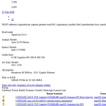
7,599
4,401
27 Şub 2018
#2
DSDT rehberini uyguladıysan yapman gereken macIASL uygulaması içindeki [bat] yamalarından Asus yamalar
BootLoader
OpenCore 0.6.4
Anakart Modeli
Asus Z170 Deluxe
İşlemci Modeli
Intel i7 6700K
Grafik Kartı
8 GB Sapphire RX 580 & HD 530
Ses Kartı Modeli
ALC 1150
Ağ Aygıtları
Broadcom BCM43xx - I211 Gigabit Ethernet
Disk ve RAM
500GB NVMe & 32 GB DDR4
Yanıt için giriş yapmanız veya üye olmanız gerekir.
Paylaş:
Facebook
Twitter
Reddit
Pinterest
Tumblr
WhatsApp
E-posta
Link
Benzer konular
Foru
B
ÇÖZÜLDÜ
ASUS TUF Gaming FX506LHB macOS Sonoma EFI Boot etmiyor.
macOS Son
U
ÇÖZÜLDÜ
asus tuf f16 fx607vj laptoba macos kurulurmu?
macOS Mont
B
ÇÖZÜLDÜ
ASUS TUF Gaming FX506LHB macOS Sonoma için EFI
macOS Son