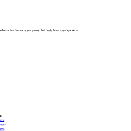
dan senin cihazına uygun yamayı belirleyip bunu uygulayacaksın.
m
oma
erey
oma