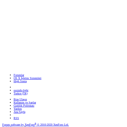
Forumlar
OS X İşletim Sistemleri
High Sierra
osxinfo-light
Turkce (TR)
Bize Ulaşın
Kullanım ve Şartlar
Gizlilik Politikası
Yardım
Ana Sayfa
RSS
®
Forum software by XenForo
© 2010-2020 XenForo Ltd.