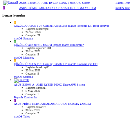
ASUS B350M-A - AMD RYZEN 5600G Thaoe APU Sistem
Başarılı Ku
F
ASUS PRİME H510-D ANAKARTA TAHOE KURMA YARDIM
macOS Taho
Benzer konular
B
ÇÖZÜLDÜ
ASUS TUF Gaming FX506LHB macOS Sonoma EFI Boot etmiyor.
Başlatan burakcey05
24 Tem 2026
Cevaplar: 21
macOS Sonoma
U
ÇÖZÜLDÜ
asus tuf f16 fx607vj laptoba macos kurulurmu?
Başlatan ugurcan1204
30 Haz 2026
Cevaplar: 5
macOS Monterey
B
ÇÖZÜLDÜ
ASUS TUF Gaming FX506LHB macOS Sonoma için EFI
Başlatan burakcey05
23 Haz 2026
Cevaplar: 5
macOS Sonoma
ASUS B350M-A - AMD RYZEN 5600G Thaoe APU Sistem
Başlatan Emrecall
6 May 2026
Cevaplar: 1
Başarılı Kurulumlar
F
ASUS PRİME H510-D ANAKARTA TAHOE KURMA YARDIM
Başlatan falcon72
30 Nis 2026
Cevaplar: 7
macOS Tahoe