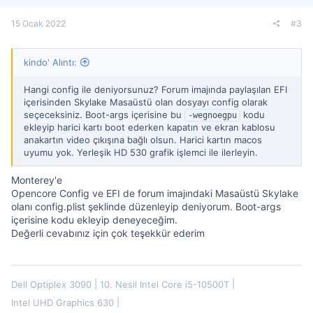
15 Ocak 2022
#3
kindo' Alıntı:
Hangi config ile deniyorsunuz? Forum imajında paylaşılan EFI
içerisinden Skylake Masaüstü olan dosyayı config olarak
seçeceksiniz. Boot-args içerisine bu
kodu
-wegnoegpu
ekleyip harici kartı boot ederken kapatın ve ekran kablosu
anakartın video çıkışına bağlı olsun. Harici kartın macos
uyumu yok. Yerleşik HD 530 grafik işlemci ile ilerleyin.
Monterey'e
Opencore Config ve EFI de forum imajındaki Masaüstü Skylake
olanı config.plist şeklinde düzenleyip deniyorum. Boot-args
içerisine kodu ekleyip deneyeceğim.
Değerli cevabınız için çok teşekkür ederim
Dell Optiplex 3090
10. Nesil Intel Core i5-10500T
Intel UHD Graphics 630