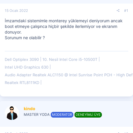
15 Ocak 2022
#1
İmzamdaki sistemimle monterey yüklemeyi deniyorum ancak
boot etmeye çalışınca hiçbir şekilde ilerlemiyor ve ekranım
donuyor.
Sorunum ne olabilir ?
Dell Optiplex 3090
10. Nesil Intel Core i5-10500T
Intel UHD Graphics 630
Audio Adapter Realtek ALC1150 @ Intel Sunrise Point PCH - High Defi
Realtek RTL8111KD
kindo
MASTER YODA
MODERATOR
DENEYİMLİ ÜYE