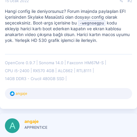
15 Ocak 2022
#2
Hangi config ile deniyorsunuz? Forum imajında paylaşılan EFI
içerisinden Skylake Masaüstü olan dosyayı config olarak
seçeceksiniz. Boot-args içerisine bu
kodu
-wegnoegpu
ekleyip harici kartı boot ederken kapatın ve ekran kablosu
anakartın video çıkışına bağlı olsun. Harici kartın macos uyumu
yok. Yerleşik HD 530 grafik işlemci ile ilerleyin.
OpenCore 0.9.7
Sonoma 14.0
Faxconn HM67M-S
CPU i5-2400
RX570 4GB
ALC662
RTL8111
14GB DDR3 - Crucil 480GB SSD
T
angaje
e
p
k
i
l
angaje
e
A
r
APPRENTICE
: