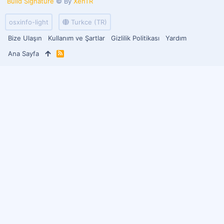
Build Signature
© By
XenTR
osxinfo-light
Turkce (TR)
Bize Ulaşın
Kullanım ve Şartlar
Gizlilik Politikası
Yardım
Ana Sayfa
R
S
S