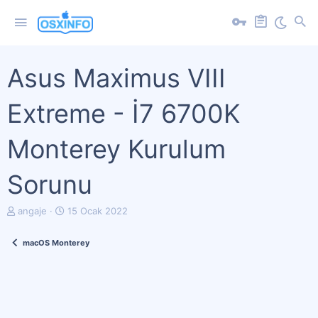
Asus Maximus VIII
Extreme - İ7 6700K
Monterey Kurulum
Sorunu
K
B
angaje
15 Ocak 2022
o
a
n
ş
macOS Monterey
u
l
y
a
u
n
b
g
a
ı
ş
ç