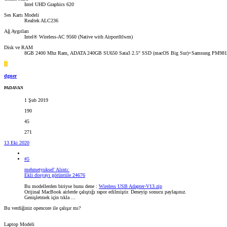
Intel UHD Graphics 620
Ses Kartı Modeli
Realtek ALC236
Ağ Aygıtları
Intel® Wireless-AC 9560 (Native with AirportItlwm)
Disk ve RAM
8GB 2400 Mhz Ram, ADATA 240GB SU650 Sata3 2.5" SSD (macOS Big Sur)+Samsung PM981
D
dgner
PADAVAN
1 Şub 2019
190
45
271
13 Eki 2020
#5
mehmetyuksel' Alıntı:
Ekli dosyayı görüntüle 24676
Bu modellerden biriyse bunu dene :
Wireless USB Adapter-V13.zip
Orijinal MacBook airlerde çalıştığı rapor edilmiştir. Deneyip sonucu paylaşınız.
Genişletmek için tıkla ...
Bu verdiğiniz opencore ile çalışır mı?
Laptop Modeli