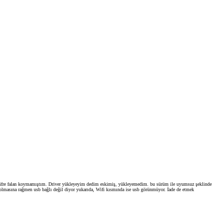
z şifre falan koymamıştım. Driver yükleyeyim dedim eskimiş, yükleyemedim. bu sürüm ile uyumsuz şeklinde
ı olmasına rağmen usb bağlı değil diyor yukarıda, Wifi kısmında ise usb görünmüyor. İade de etmek