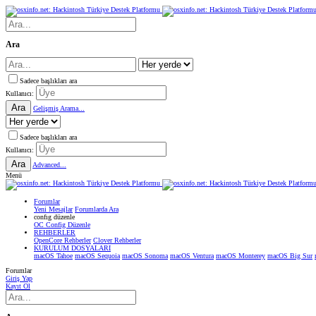
Ara
Sadece başlıkları ara
Kullanıcı:
Ara
Gelişmiş Arama...
Sadece başlıkları ara
Kullanıcı:
Ara
Advanced...
Menü
Forumlar
Yeni Mesajlar
Forumlarda Ara
confıg düzenle
OC Config Düzenle
REHBERLER
OpenCore Rehberler
Clover Rehberler
KURULUM DOSYALARI
macOS Tahoe
macOS Sequoia
macOS Sonoma
macOS Ventura
macOS Monterey
macOS Big Sur
Forumlar
Giriş Yap
Kayıt Ol