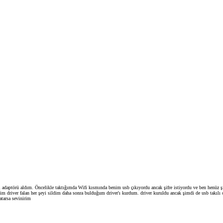
fi adaptörü aldım. Öncelikle taktığımda Wifi kısmında benim usb çıkıyordu ancak şifre istiyordu ve ben henü
ğim driver falan her şeyi sildim daha sonra bulduğum driver'ı kurdum. driver kuruldu ancak şimdi de usb takıl
atarsa sevinirim