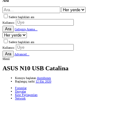
Ara
Sadece başlıkları ara
Kullanıcı:
Ara
Gelişmiş Arama...
Sadece başlıkları ara
Kullanıcı:
Ara
Advanced...
Menü
ASUS N10 USB Catalina
Konuyu başlatan
dustnbones
Başlangıç tarihi
12 Eki 2020
Forumlar
Dosyalar
Kext Paylaşımları
Network