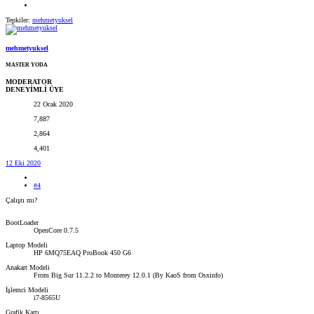
Tepkiler:
mehmetyuksel
mehmetyuksel
MASTER YODA
MODERATOR
DENEYİMLİ ÜYE
22 Ocak 2020
7,887
2,864
4,401
12 Eki 2020
#4
Çalıştı mı?
BootLoader
OpenCore 0.7.5
Laptop Modeli
HP 6MQ75EAQ ProBook 450 G6
Anakart Modeli
From Big Sur 11.2.2 to Monterey 12.0.1 (By KaoS from Osxinfo)
İşlemci Modeli
i7-8565U
Grafik Kartı