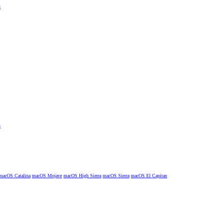
macOS Catalina
macOS Mojave
macOS High Sierra
macOS Sierra
macOS El Capitan