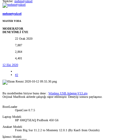
Tepkiler:
mehmetyuksel
mehmetyuksel
MASTER YODA
MODERATOR
DENEYİMLİ ÜYE
22 Ocak 2020
7,887
2,864
4,401
12 Eki 2020
#2
Bu modellerden biriyse bunu dene :
Wireless USB Adapter-V13.zip
Orijinal MacBook airlerde çalıştığı rapor edilmiştir. Deneyip sonucu paylaşınız.
BootLoader
OpenCore 0.7.5
Laptop Modeli
HP 6MQ75EAQ ProBook 450 G6
Anakart Modeli
From Big Sur 11.2.2 to Monterey 12.0.1 (By KaoS from Osxinfo)
İşlemci Modeli