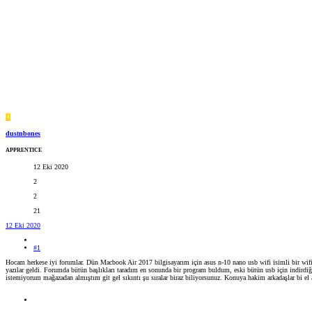
D
dustnbones
APPRENTICE
12 Eki 2020
2
2
21
12 Eki 2020
#1
Hocam herkese iyi forumlar. Dün Macbook Air 2017 bilgisayarım için asus n-10 nano usb wifi isimli bir wi
yazılar geldi. Forumda bütün başlıkları taradım en sonunda bir program buldum, eski bütün usb için indirdi
istemiyorum mağazadan almıştım git gel sıkıntı şu sıralar biraz biliyorsunuz. Konuya hakim arkadaşlar bi el 