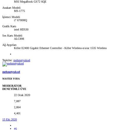
MSI MegaBook GS72 6QE
Anakart Modeli
MS-1775
İşlemci Modeli
i7 6700HQ
Grafik Kartı
intel HD530
Ses Kartı Modeli
ALC898
Ağ Aygıtları
Killer E2400 Gigabit Ethernet Controller - Killer Wireless-n/a/ac 1535 Wireless
Tepkiler:
mehmetyuksel
mehmetyuksel
MASTER YODA
MODERATOR
DENEYİMLİ ÜYE
22 Ocak 2020
7,887
2,864
4,401
13 Eki 2020
#6