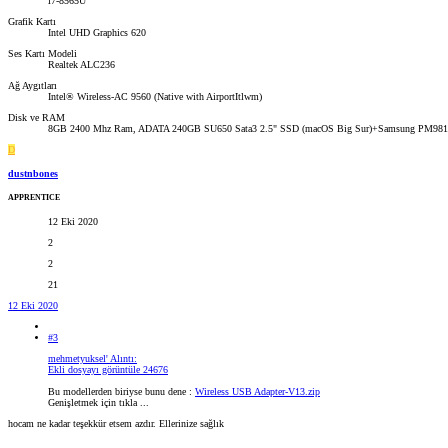
i7-8565U
Grafik Kartı
Intel UHD Graphics 620
Ses Kartı Modeli
Realtek ALC236
Ağ Aygıtları
Intel® Wireless-AC 9560 (Native with AirportItlwm)
Disk ve RAM
8GB 2400 Mhz Ram, ADATA 240GB SU650 Sata3 2.5" SSD (macOS Big Sur)+Samsung PM981
D
dustnbones
APPRENTICE
12 Eki 2020
2
2
21
12 Eki 2020
#3
mehmetyuksel' Alıntı:
Ekli dosyayı görüntüle 24676
Bu modellerden biriyse bunu dene :
Wireless USB Adapter-V13.zip
Genişletmek için tıkla ...
hocam ne kadar teşekkür etsem azdır. Ellerinize sağlık