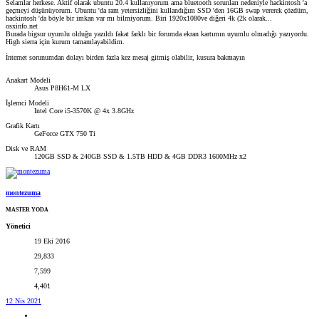
Selamlar herkese. Aktif olarak ubuntu 20.4 kullanıyorum ama bluetooth sorunları nedeniyle hackintosh 'a
geçmeyi düşünüyorum. Ubuntu 'da ram yetersizliğini kullandığım SSD 'den 16GB swap vererek çözdüm,
hackintosh 'da böyle bir imkan var mı bilmiyorum. Biri 1920x1080ve diğeri 4k (2k olarak...
osxinfo.net
Burada bigsur uyumlu olduğu yazıldı fakat farklı bir forumda ekran kartımın uyumlu olmadığı yazıyordu.
High sierra için kurum tamamlayabildim.
İnternet sorunumdan dolayı birden fazla kez mesaj gitmiş olabilir, kusura bakmayın
Anakart Modeli
Asus P8H61-M LX
İşlemci Modeli
Intel Core i5-3570K @ 4x 3.8GHz
Grafik Kartı
GeForce GTX 750 Ti
Disk ve RAM
120GB SSD & 240GB SSD & 1.5TB HDD & 4GB DDR3 1600MHz x2
montezuma
MASTER YODA
Yönetici
19 Eki 2016
29,833
7,599
4,401
12 Nis 2021