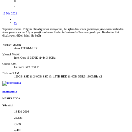
0
1
12 Nis 2021
#6
Teşekkür ederim. Bilgim olmadığından soruyorum, bu işlemden sonra görüntüyü yine ekran kartından
alma şansım var mı? İşim gereği mecburen birden fazla ekran kullanmam gerekiyor. Bunlardan biri
displayport diğeri hdmi ile bağlı
Anakart Modeli
Asus P8H61-M LX
İşlemci Modeli
Intel Core i5-3570K @ 4x 3.8GHz
Grafik Kartı
GeForce GTX 750 Ti
Disk ve RAM
120GB SSD & 240GB SSD & 1.5TB HDD & 4GB DDR3 1600MHz x2
montezuma
MASTER YODA
Yönetici
19 Eki 2016
29,833
7,599
4,401