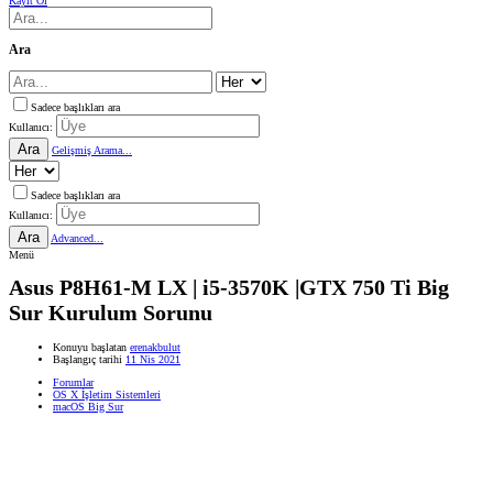
Kayıt Ol
Ara
Sadece başlıkları ara
Kullanıcı:
Ara
Gelişmiş Arama...
Sadece başlıkları ara
Kullanıcı:
Ara
Advanced...
Menü
Asus P8H61-M LX | i5-3570K |GTX 750 Ti Big
Sur Kurulum Sorunu
Konuyu başlatan
erenakbulut
Başlangıç tarihi
11 Nis 2021
Forumlar
OS X İşletim Sistemleri
macOS Big Sur