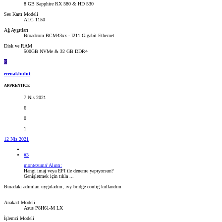
8 GB Sapphire RX 580 & HD 530
Ses Kartı Modeli
ALC 1150
Ağ Aygıtları
Broadcom BCM43xx - I211 Gigabit Ethernet
Disk ve RAM
500GB NVMe & 32 GB DDR4
E
erenakbulut
APPRENTICE
7 Nis 2021
6
0
1
12 Nis 2021
#3
montezuma' Alıntı:
Hangi imaj veya EFI ile deneme yapıyorsun?
Genişletmek için tıkla ...
Buradaki adımları uyguladım, ivy bridge config kullandım
Anakart Modeli
Asus P8H61-M LX
İşlemci Modeli