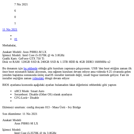
7 Nis 2021
6
0
1
11 Nis 2021
#1
Merhabalar,
Anakart Modeli: Asus P8H61-M LX
İşlemci Modeli: Intel Core i5-3570K @ 4x 3.8GHz
Grafik Kartı: GeForce GTX 750 Ti
Disk ve RAM: 120GB SSD & 240GB SSD & 1.5TB HDD & 4GB DDR3 1600MHz x2
Bu donanım için
bu rehberde
olduğu gibi kurulum yapmaya çalışıyorum. USB 'den boot ettiğim zaman ilk
önce boot mismatch hatası alıyorum, ona rağmen kurulum devam ediyor ama videoda 4:25 civarında gelen
yeniden başlatma sonrasında imleç macOS installer üzerinde değil, insall bigsur üzerinde geliyor. Fare ile
installer seçtiğim zaman
videodaki
döngü devam ediyor
BIOS ayarlama kısmında aşağıdaki ayarları bulamadım fakat diğerlerini rehberdeki gibi yaptım
xHCI Mode: Smart Auto
Secureboot: Disable (Other OS) olarak ayarlayın
CFG-Lock= Disable
Eklemeyi unuttum: config dosyam 013 - Masa Üstü - Ivy Bridge
Son düzenleme:
11 Nis 2021
Anakart Modeli
Asus P8H61-M LX
İşlemci Modeli
Intel Core i5-3570K @ 4x 3.8GHz