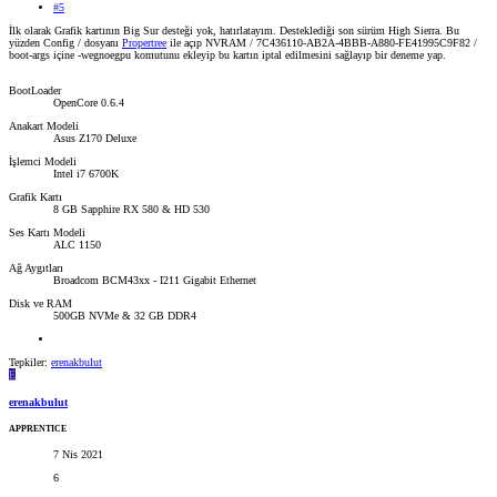
#5
İlk olarak Grafik kartının Big Sur desteği yok, hatırlatayım. Desteklediği son sürüm High Sierra. Bu
yüzden Config / dosyanı
Propertree
ile açıp NVRAM / 7C436110-AB2A-4BBB-A880-FE41995C9F82 /
boot-args içine -wegnoegpu komutunu ekleyip bu kartın iptal edilmesini sağlayıp bir deneme yap.
BootLoader
OpenCore 0.6.4
Anakart Modeli
Asus Z170 Deluxe
İşlemci Modeli
Intel i7 6700K
Grafik Kartı
8 GB Sapphire RX 580 & HD 530
Ses Kartı Modeli
ALC 1150
Ağ Aygıtları
Broadcom BCM43xx - I211 Gigabit Ethernet
Disk ve RAM
500GB NVMe & 32 GB DDR4
Tepkiler:
erenakbulut
E
erenakbulut
APPRENTICE
7 Nis 2021
6