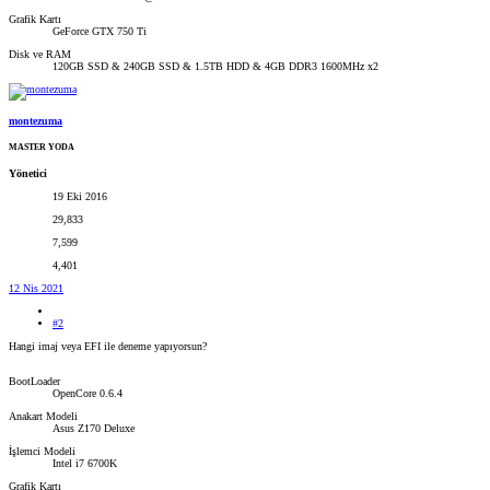
Grafik Kartı
GeForce GTX 750 Ti
Disk ve RAM
120GB SSD & 240GB SSD & 1.5TB HDD & 4GB DDR3 1600MHz x2
montezuma
MASTER YODA
Yönetici
19 Eki 2016
29,833
7,599
4,401
12 Nis 2021
#2
Hangi imaj veya EFI ile deneme yapıyorsun?
BootLoader
OpenCore 0.6.4
Anakart Modeli
Asus Z170 Deluxe
İşlemci Modeli
Intel i7 6700K
Grafik Kartı