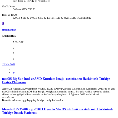
Intel Core i5-3570K @ 4x 3.8GHz
Grafik Kartı
GeForce GTX 750 Ti
Disk ve RAM
120GB SSD & 240GB SSD & 1.5TB HDD & 4GB DDR3 1600MHz x2
E
erenakbulut
APPRENTICE
7 Nis 2021
6
0
1
12 Nis 2021
#4
macOS Big Sur Intel ve AMD Kurulum İmajı - osxinfo.net: Hackintosh Türkiye
Destek Platformu
Apple 22 Haziran 2020 tarihinde WWDC 20220 (Dünya Çapında Geliştiriciler Konferansı 2020)'de en yeni
macOS sürümü olan macOS Big Sur (11.0) işletim sistemini tanıttı. Bir çok yenilik içeren bu sürüm
elbette sadece geliştiricilere sunuldu ve kullanılmaya başlandı. 6 Ağustos 2020 tarihi itibari...
osxinfo.net
Buradaki adımları uygulayıp ivy bridge config kullanıdm.
Masaüstü i5 3570K - gtx750TI Uyumlu MacOS Sürümü - osxinfo.net: Hackintosh
Türkiye Destek Platformu