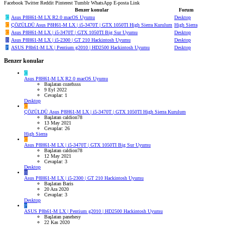
Facebook
Twitter
Reddit
Pinterest
Tumblr
WhatsApp
E-posta
Link
Benzer konular
Forum
C
Asus P8H61-M LX R2.0 macOS Uyumu
Desktop
C
ÇÖZÜLDÜ
Asus P8H61-M LX | i5-3470T | GTX 1050TI High Sierra Kurulum
High Sierra
C
Asus P8H61-M LX | i5-3470T | GTX 1050TI Big Sur Uyumu
Desktop
B
Asus P8H61-M LX | i5-2300 | GT 210 Hackintosh Uyumu
Desktop
P
ASUS P8h61-M LX | Pentium g2010 | HD2500 Hackintosh Uyumu
Desktop
Benzer konular
C
Asus P8H61-M LX R2.0 macOS Uyumu
Başlatan cozefssss
9 Eyl 2022
Cevaplar: 1
Desktop
C
ÇÖZÜLDÜ
Asus P8H61-M LX | i5-3470T | GTX 1050TI High Sierra Kurulum
Başlatan caldion78
13 May 2021
Cevaplar: 26
High Sierra
C
Asus P8H61-M LX | i5-3470T | GTX 1050TI Big Sur Uyumu
Başlatan caldion78
12 May 2021
Cevaplar: 3
Desktop
B
Asus P8H61-M LX | i5-2300 | GT 210 Hackintosh Uyumu
Başlatan Baris
20 Ara 2020
Cevaplar: 3
Desktop
P
ASUS P8h61-M LX | Pentium g2010 | HD2500 Hackintosh Uyumu
Başlatan panehesy
22 Kas 2020