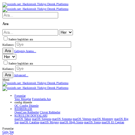
Ara
Sadece başlıkları ara
Kullanıcı:
Ara
Gelişmiş Arama...
Sadece başlıkları ara
Kullanıcı:
Ara
Advanced...
Menü
Forumlar
Yeni Mesajlar
Forumlarda Ara
confıg düzenle
OC Config Düzenle
REHBERLER
OpenCore Rehberler
Clover Rehberler
KURULUM DOSYALARI
macOS Tahoe
macOS Sequoia
macOS Sonoma
macOS Ventura
macOS Monterey
macOS Big
Sur
macOS Catalina
macOS Mojave
macOS High Sierra
macOS Sierra
macOS El Capitan
Forumlar
Giriş Yap