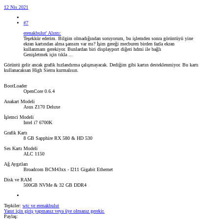
12 Nis 2021
#7
erenakbulut' Alıntı:
Teşekkür ederim. Bilgim olmadığından soruyorum, bu işlemden sonra görüntüyü yine
ekran kartından alma şansım var mı? İşim gereği mecburen birden fazla ekran
kullanmam gerekiyor. Bunlardan biri displayport diğeri hdmi ile bağlı
Genişletmek için tıkla ...
Görüntü gelir ancak grafik hızlandırma çalışmayacak. Dediğim gibi kartın desteklenmiyor. Bu kartı
kullanacaksan High Sierra kurmalısın.
BootLoader
OpenCore 0.6.4
Anakart Modeli
Asus Z170 Deluxe
İşlemci Modeli
Intel i7 6700K
Grafik Kartı
8 GB Sapphire RX 580 & HD 530
Ses Kartı Modeli
ALC 1150
Ağ Aygıtları
Broadcom BCM43xx - I211 Gigabit Ethernet
Disk ve RAM
500GB NVMe & 32 GB DDR4
Tepkiler:
wtc
ve
erenakbulut
Yanıt için giriş yapmanız veya üye olmanız gerekir.
Paylaş: