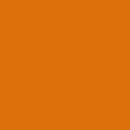
208
251
9 Eki 2021
#3
Hocam bahsettiğiniz yenilenmiş model Big Sur ve Monterey'de çalışır mı?
Anakart Modeli
Gigabyte B760m Gaming X DDR4 Gen5
İşlemci Modeli
i5 12600KF
Grafik Kartı
RTX 5060 & RX580 8GB
Disk ve RAM
WD BLUE SN500 500GB & 4x8GB DDR4 3600Mhz
strangerone
MASTER YODA
Yönetici
MODERATOR
DENEYİMLİ ÜYE
9 Haz 2017
18,985
9,678
4,401