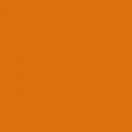
Dexcorp
JEDI
11 May 2020
368
208
251
9 Eki 2021
#5
strangerone' Alıntı:
TP-LINK TL-WN725N deneyin. Chris1111 düzenlediği sürücü ile Big Sur ve
Monrerey Beta9'da sorunsuz kullanıyorum. Sanırım fiyatı da 60-100 Tl arasında
değişiyor nette.
Genişletmek için tıkla ...
Çok teşekkürler hocam fiyatı neredeyse %50 daha ucuz ve sorunsuz kullanacağımı bilmek çok güzel oldu.
Anakart Modeli
Gigabyte B760m Gaming X DDR4 Gen5
İşlemci Modeli
i5 12600KF
Grafik Kartı
RTX 5060 & RX580 8GB
Disk ve RAM
WD BLUE SN500 500GB & 4x8GB DDR4 3600Mhz