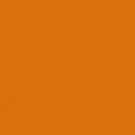
Elinize Sağlık.
BootLoader
OpenCore 0.9.7
Laptop Modeli
Sonoma 14.0
Anakart Modeli
Faxconn HM67M-S
İşlemci Modeli
CPU i5-2400
Grafik Kartı
RX570 4GB
Ses Kartı Modeli
ALC662
Ağ Aygıtları
RTL8111
Disk ve RAM
14GB DDR3 - Crucil 480GB SSD
Tepkiler:
PT
Dexcorp
JEDI
11 May 2020
368