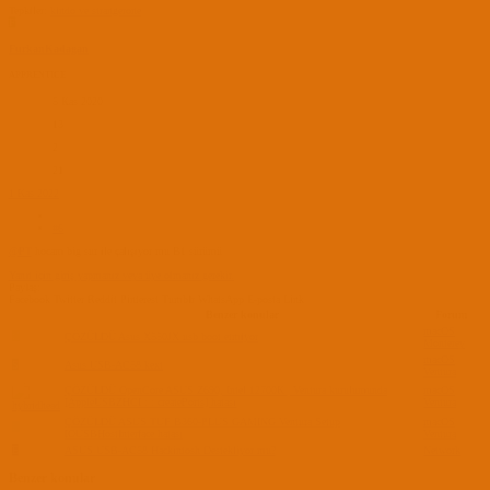
Tepkiler:
kindo
ve
strangerone
F
FurkanKadagan
APPRENTICE
5 Kas 2020
13
2
21
1 Kas 2022
#6
@PT
hocam big sur ile çalışıyor mu B1 sürümü
Yanıt için giriş yapmanız veya üye olmanız gerekir.
Paylaş:
Facebook
Twitter
Reddit
Pinterest
Tumblr
WhatsApp
E-posta
Link
Benzer konular
Forum
macOS
C
ÇÖZÜLDÜ
Asus X550JX usb boot etmiyor
Monterey
macOS
S
Asus USB-AC58 kext
Ventura
ÇÖZÜLDÜ
OpenCore ASUS Z690, Intel 12700K | Ventura kurulumunda
macOS
[AppleUSBZHCI : : createPorts] hatası
Ventura
ÇÖZÜLDÜ
ASUS TUF B360-PLUS GAMING Ventura Setup
macOS
C
IOUSBHostInterface hatası
Ventura
E
ASUS USB-AC58 Hackintosh Destekliyor mu?
Network
Benzer konular