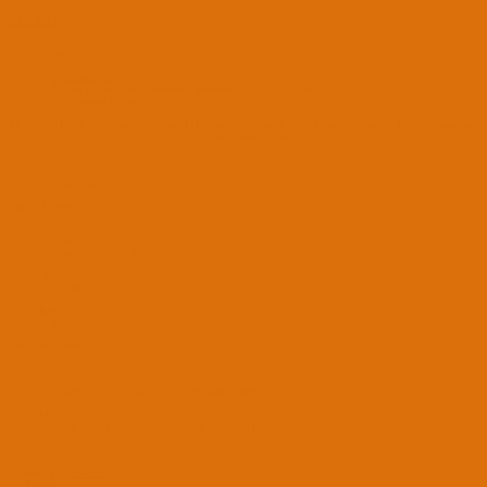
9 Eki 2021
#4
Dexcorp' Alıntı:
Hocam bahsettiğiniz yenilenmiş model Big Sur ve Monterey'de çalışır mı?
Genişletmek için tıkla ...
TP-LINK TL-WN725N deneyin. Chris1111 düzenlediği sürücü ile Big Sur ve Monrerey Beta9'da sorunsuz
kullanıyorum. Sanırım fiyatı da 60-100 Tl arasında değişiyor nette.
BootLoader
OpenCore 1.0.7
Laptop Modeli
HP Pavilion 15-E
Anakart Modeli
Gigabyte H310M S2H
İşlemci Modeli
i3 3110M/ i3 8100
Grafik Kartı
Rx590 8GB/Rx6600xt 8GB/UHD630/HD4000
Ses Kartı Modeli
ALC887/ALC269
Ağ Aygıtları
Atheros9285 Usb Wifi TL722N RTL8111/RTL8100
Disk ve RAM
24GB DDR4 2300MHz/8GB DDR3 1600MHz
Tepkiler:
kindo
ve
Dexcorp