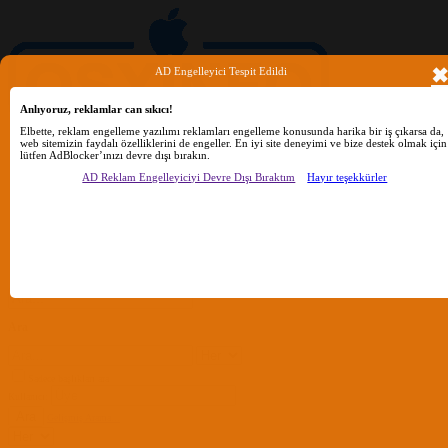
AD Engelleyici Tespit Edildi
Anlıyoruz, reklamlar can sıkıcı!
Elbette, reklam engelleme yazılımı reklamları engelleme konusunda harika bir iş çıkarsa da,
web sitemizin faydalı özelliklerini de engeller. En iyi site deneyimi ve bize destek olmak için
lütfen AdBlocker’ınızı devre dışı bırakın.
AD Reklam Engelleyiciyi Devre Dışı Bıraktım
Hayır teşekkürler
Ara
Sadece başlıkları ara
Kullanıcı:
Ara
Gelişmiş Arama...