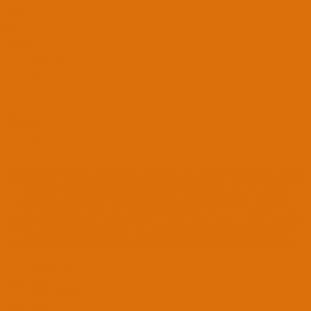
PT
PADAVAN
9 Eki 2018
195
75
251
4 Haz 2021
#1
Hepinize merhabalar arkadaşlar, bugün N10 B1 sahipleri için sürücü paylaşımında bulunacağım. Öncelikle
ASUS geçtiğimiz yıl N10'un B1 adında yeni bir versiyonunu çıkardı. Bu B1'in USB girişi altın renginde.
Eski modeller ise gümüş rengindeydi. Ben Vatan'dan 109 TL'ye almıştım ve bu 2020 versiyonu
gönderilmişti. İçeriğinde bir değişiklik yok gibi lakin bu N10-B1 diğer N10'ların sürücüleri ile
çalışmamakta. Bizzat kendim ilk aldığımda bir sürü sürücü denedim ama nafile. Hatta Chris1111'in
sürücüsü bile tanımadı alıcımı. Wi-Fi alıcım tanınmıyordu hiçbir şekilde. En son aklıma ASUS'un
sitesinden sürücü indirmek geldi. N10-B1'i buldum ve sürücüyü kurdum. Sonuç ise başarılı. Sierra, High
Sierra ve Catalina ile çalıştığını onayladım. 10.14'e kadar denmiş ama Catalina ile de çalışıyordu sürücü.
Eğer olurda size de altın renginde 2020 versiyonu gelirse aşağıda ki sürücüyü deneyebilirsiniz.
https://dlcdnets.asus.com/pub/ASUS/wireless/USB-N10_Nano_B1/DR_USB-N10_Nano_B1_1006.zip
BootLoader
OpenCore 0.8.8
Laptop Modeli
Samsung RF-511
Anakart Modeli