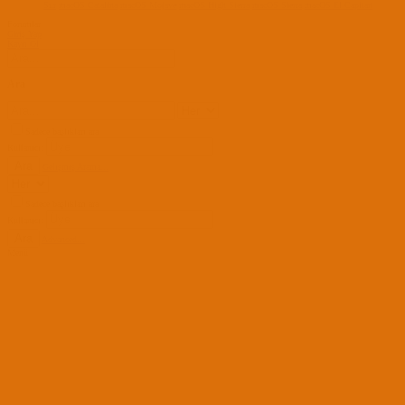
Sur
macOS Catalina
macOS Mojave
macOS High Sierra
macOS Sierra
macOS El Capitan
Forumlar
Giriş Yap
Kayıt Ol
Ara
Sadece başlıkları ara
Kullanıcı:
Ara
Gelişmiş Arama...
Sadece başlıkları ara
Kullanıcı:
Ara
Advanced...
Menü