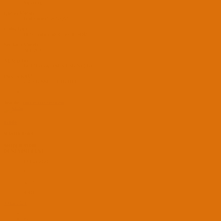
Samsung
İşlemci Modeli
Intel Core i7 2670QM
Grafik Kartı
HD Graphics 3000 ve GT 540M
Ses Kartı Modeli
ALC269
Ağ Aygıtları
BCM4313 & ASUS USB N10-B1
Disk ve RAM
250 GB SSD + 1 TB HDD
Tepkiler:
montezuma
ve
kindo
kindo
MASTER YODA
MODERATOR
DENEYİMLİ ÜYE
18 Eki 2020
8,222
3,778
4,401
4 Haz 2021
#2