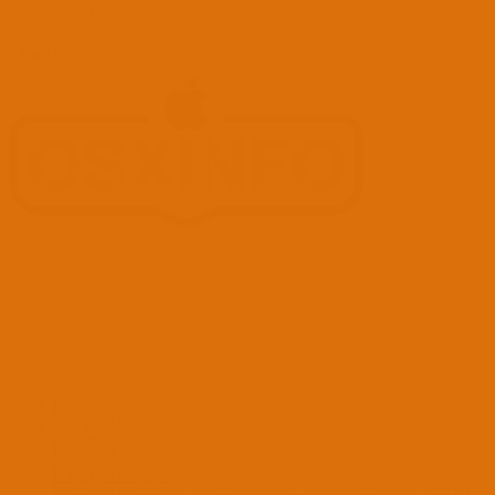
Sadece başlıkları ara
Kullanıcı:
Ara
Advanced...
Menü
Forumlar
Yeni Mesajlar
Forumlarda Ara
confıg düzenle
OC Config Düzenle
REHBERLER
OpenCore Rehberler
Clover Rehberler
KURULUM DOSYALARI
macOS Tahoe
macOS Sequoia
macOS Sonoma
macOS Ventura
macOS Monterey
macOS Big