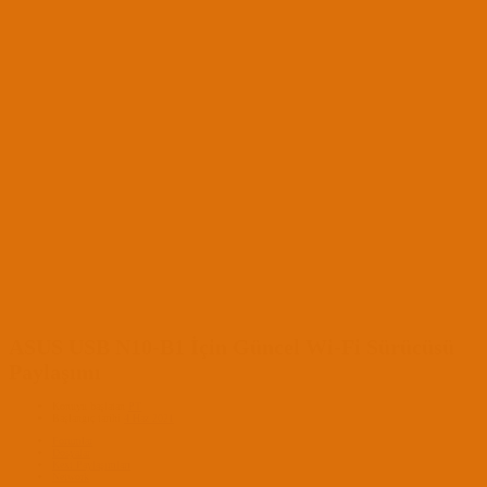
ASUS USB N10-B1 İçin Güncel Wi-Fi Sürücüsü
Paylaşımı
Konuyu başlatan
PT
Başlangıç tarihi
4 Haz 2021
Forumlar
Dosyalar
Kext Paylaşımları
Network