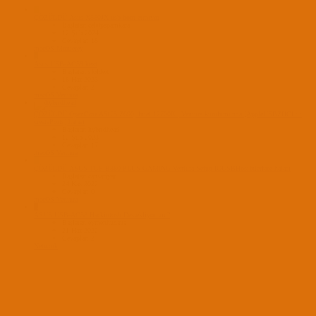
C
ÇÖZÜLDÜ
Asus X550JX usb boot etmiyor
Başlatan celilpapamkara
12 Şub 2024
Cevaplar: 18
macOS Monterey
S
Asus USB-AC58 kext
Başlatan slolden
16 Haz 2023
Cevaplar: 2
macOS Ventura
ÇÖZÜLDÜ
OpenCore ASUS Z690, Intel 12700K | Ventura kurulumunda [AppleUSBZHCI : :
createPorts] hatası
Başlatan hybridhead
12 Şub 2023
Cevaplar: 17
macOS Ventura
C
ÇÖZÜLDÜ
ASUS TUF B360-PLUS GAMING Ventura Setup IOUSBHostInterface hatası
Başlatan cansariyar
24 Kas 2022
Cevaplar: 0
macOS Ventura
E
ASUS USB-AC58 Hackintosh Destekliyor mu?
Başlatan eymenhudaua
21 Haz 2022
Cevaplar: 2
Network