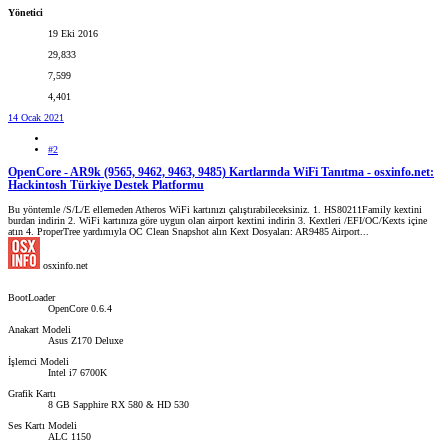
Yönetici
19 Eki 2016
29,833
7,599
4,401
14 Ocak 2021
#2
OpenCore - AR9k (9565, 9462, 9463, 9485) Kartlarında WiFi Tanıtma - osxinfo.net:
Hackintosh Türkiye Destek Platformu
Bu yöntemle /S/L/E ellemeden Atheros WiFi kartınızı çalıştırabileceksiniz. 1. HS80211Family kextini
burdan indirin 2. WiFi kartınıza göre uygun olan airport kextini indirin 3. Kextleri /EFI/OC/Kexts içine
atın 4. ProperTree yardımıyla OC Clean Snapshot alın Kext Dosyaları: AR9485 Airport...
osxinfo.net
BootLoader
OpenCore 0.6.4
Anakart Modeli
Asus Z170 Deluxe
İşlemci Modeli
Intel i7 6700K
Grafik Kartı
8 GB Sapphire RX 580 & HD 530
Ses Kartı Modeli
ALC 1150