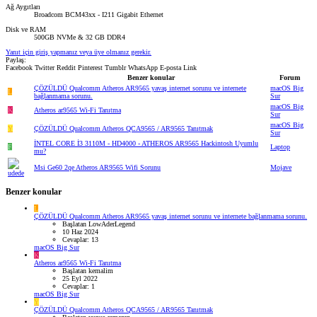
Ağ Aygıtları
Broadcom BCM43xx - I211 Gigabit Ethernet
Disk ve RAM
500GB NVMe & 32 GB DDR4
Yanıt için giriş yapmanız veya üye olmanız gerekir.
Paylaş:
Facebook
Twitter
Reddit
Pinterest
Tumblr
WhatsApp
E-posta
Link
Benzer konular
Forum
ÇÖZÜLDÜ
Qualcomm Atheros AR9565 yavaş internet sorunu ve internete
macOS Big
L
bağlanmama sorunu.
Sur
macOS Big
K
Atheros ar9565 Wi-Fi Tanıtma
Sur
macOS Big
Y
ÇÖZÜLDÜ
Qualcomm Atheros QCA9565 / AR9565 Tanıtmak
Sur
İNTEL CORE İ3 3110M - HD4000 - ATHEROS AR9565 Hackintosh Uyumlu
F
Laptop
mu?
Msi Ge60 2qe Atheros AR9565 Wifi Sorunu
Mojave
Benzer konular
L
ÇÖZÜLDÜ
Qualcomm Atheros AR9565 yavaş internet sorunu ve internete bağlanmama sorunu.
Başlatan LowAderLegend
10 Haz 2024
Cevaplar: 13
macOS Big Sur
K
Atheros ar9565 Wi-Fi Tanıtma
Başlatan kemalim
25 Eyl 2022
Cevaplar: 1
macOS Big Sur
Y
ÇÖZÜLDÜ
Qualcomm Atheros QCA9565 / AR9565 Tanıtmak