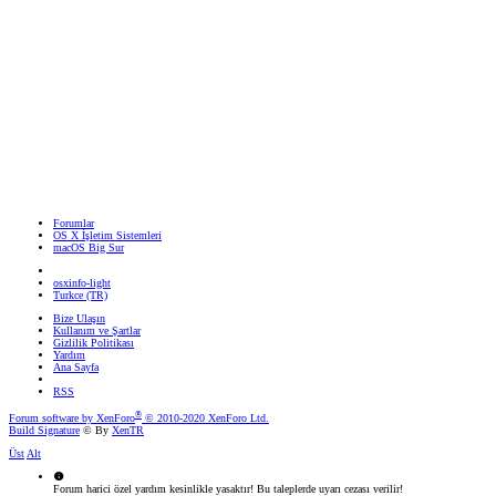
Forumlar
OS X İşletim Sistemleri
macOS Big Sur
osxinfo-light
Turkce (TR)
Bize Ulaşın
Kullanım ve Şartlar
Gizlilik Politikası
Yardım
Ana Sayfa
RSS
®
Forum software by XenForo
© 2010-2020 XenForo Ltd.
Build Signature
© By
XenTR
Üst
Alt
Forum harici özel yardım kesinlikle yasaktır! Bu taleplerde uyarı cezası verilir!