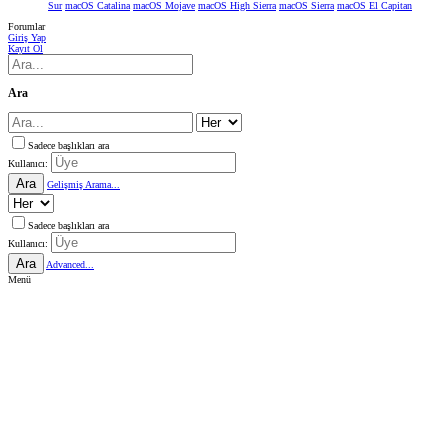
Sur
macOS Catalina
macOS Mojave
macOS High Sierra
macOS Sierra
macOS El Capitan
Forumlar
Giriş Yap
Kayıt Ol
Ara
Sadece başlıkları ara
Kullanıcı:
Ara
Gelişmiş Arama...
Sadece başlıkları ara
Kullanıcı:
Ara
Advanced...
Menü