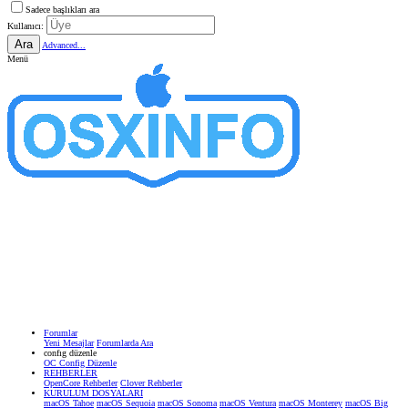
Sadece başlıkları ara
Kullanıcı:
Ara
Advanced...
Menü
Forumlar
Yeni Mesajlar
Forumlarda Ara
confıg düzenle
OC Config Düzenle
REHBERLER
OpenCore Rehberler
Clover Rehberler
KURULUM DOSYALARI
macOS Tahoe
macOS Sequoia
macOS Sonoma
macOS Ventura
macOS Monterey
macOS Big