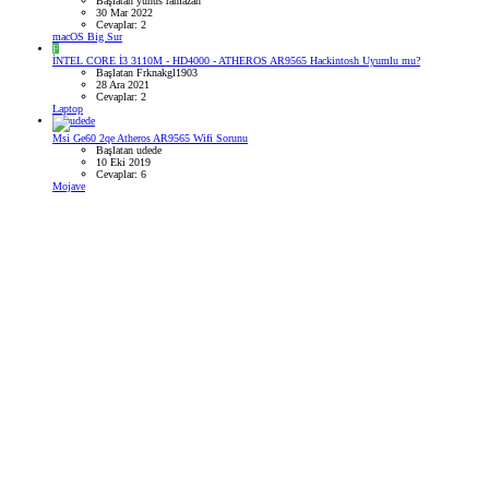
Başlatan yunus ramazan
30 Mar 2022
Cevaplar: 2
macOS Big Sur
F
İNTEL CORE İ3 3110M - HD4000 - ATHEROS AR9565 Hackintosh Uyumlu mu?
Başlatan Frknakgl1903
28 Ara 2021
Cevaplar: 2
Laptop
Msi Ge60 2qe Atheros AR9565 Wifi Sorunu
Başlatan udede
10 Eki 2019
Cevaplar: 6
Mojave