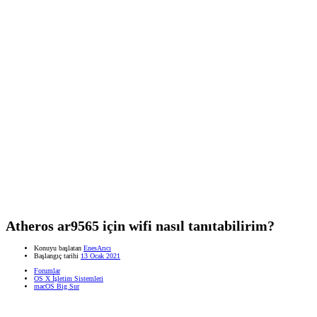
Atheros ar9565 için wifi nasıl tanıtabilirim?
Konuyu başlatan
EnesArıcı
Başlangıç tarihi
13 Ocak 2021
Forumlar
OS X İşletim Sistemleri
macOS Big Sur