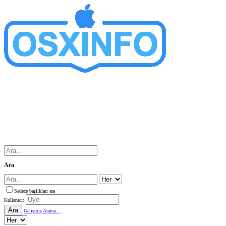
Ara
Sadece başlıkları ara
Kullanıcı:
Ara
Gelişmiş Arama...