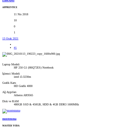
EnesArıcı
APPRENTICE
11 Nis 2018
10
0
1
13 Ocak 2021
#1
Laptop Modeli
HP 250 G1 (H6Q72ES) Notebook
İşlemci Modeli
intel i5-3230m
Grafik Kartı
HD Grafik 4000
Ağ Aygıtları
Atheros AR9565
Disk ve RAM
480GB SSD & 450GB, HDD & 4GB DDR3 1600MHz
montezuma
MASTER YODA