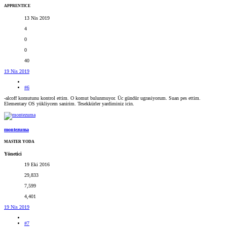
APPRENTICE
13 Nis 2019
4
0
0
40
19 Nis 2019
#6
-alcoff komutunu kontrol ettim. O komut bulunmuyor. Üc gündür ugrasiyorum. Suan pes ettim.
Elementary OS yükliycem sanirim. Tesekkürler yardiminiz icin.
montezuma
MASTER YODA
Yönetici
19 Eki 2016
29,833
7,599
4,401
19 Nis 2019
#7