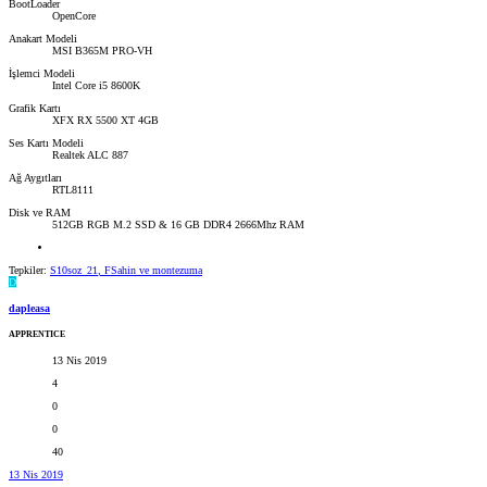
BootLoader
OpenCore
Anakart Modeli
MSI B365M PRO-VH
İşlemci Modeli
Intel Core i5 8600K
Grafik Kartı
XFX RX 5500 XT 4GB
Ses Kartı Modeli
Realtek ALC 887
Ağ Aygıtları
RTL8111
Disk ve RAM
512GB RGB M.2 SSD & 16 GB DDR4 2666Mhz RAM
Tepkiler:
S10soz_21
,
FSahin
ve
montezuma
D
dapleasa
APPRENTICE
13 Nis 2019
4
0
0
40
13 Nis 2019