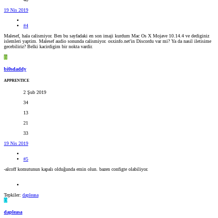
19 Nis 2019
#4
Malesef, hala calismiyor. Ben bu sayfadaki en son imaji kurdum Mac Os X Mojave 10.14.4 ve dediginiz
islemleri yaptim. Malesef audio sonunda calismiyor. osxinfo.net'in Discordu var mi? Ya da nasil iletisime
gecebiliriz? Belki kacirdigim bir nokta vardir.
B
bi0sdaddy
APPRENTICE
2 Şub 2019
34
13
21
33
19 Nis 2019
#5
-alcoff komutunun kapalı olduğunda emin olun. bazen configte olabiliyor.
Tepkiler:
dapleasa
D
dapleasa