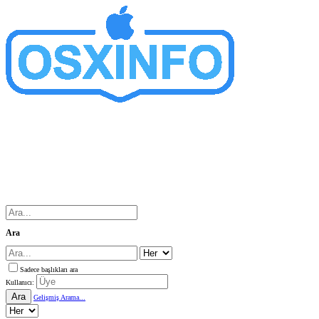
Ara
Sadece başlıkları ara
Kullanıcı:
Ara
Gelişmiş Arama...