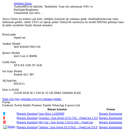
dapleasa' Alıntı:
VoodooHDA ile halloldu. Tesekkürler. Suan tek calismayan WiFi ve
Backlight/Brightness.
Genişletmek için tıkla ...
Ayrıca Vodoo ses kalitesi çok kötü. dediğim komutlar işe yaraması gerek -disablegfxfiremware varsa
kaldırman gerekli. tabiki VX15 ise laptop çünkü Türkiye'de satılmıyor bu model ABD'den gelmişti bana
da farklı modelidir büyük ihtimal seninkisi.
BootLoader
OpenCore
Anakart Modeli
MSI B365M PRO-VH
İşlemci Modeli
Intel Core i5 8600K
Grafik Kartı
XFX RX 5500 XT 4GB
Ses Kartı Modeli
Realtek ALC 887
Ağ Aygıtları
RTL8111
Disk ve RAM
512GB RGB M.2 SSD & 16 GB DDR4 2666Mhz RAM
Yanıt için giriş yapmanız veya üye olmanız gerekir.
Paylaş:
Facebook
Twitter
Reddit
Pinterest
Tumblr
WhatsApp
E-posta
Link
Benzer konular
Forum
C
[Başarılı Kurulum] Acer Nitro 5-i58300H
Başarılı Kurulumlar
P
[Başarılı Kurulum] Sonoma / Acer Aspire A715-75G - OpenCore 1.0.0
Başarılı Kurulumlar
M
[Başarılı Kurulum] Big Sur / Acer Aspire 5 A515-56G - OpenCore
Başarılı Kurulumlar
[Başarılı Kurulum] Ventura / Acer Aspire E5-576GL - OpenCore 0.8.8
Başarılı Kurulumlar