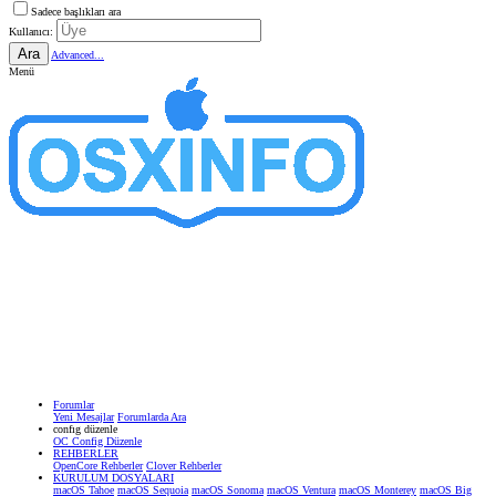
Sadece başlıkları ara
Kullanıcı:
Ara
Advanced...
Menü
Forumlar
Yeni Mesajlar
Forumlarda Ara
confıg düzenle
OC Config Düzenle
REHBERLER
OpenCore Rehberler
Clover Rehberler
KURULUM DOSYALARI
macOS Tahoe
macOS Sequoia
macOS Sonoma
macOS Ventura
macOS Monterey
macOS Big