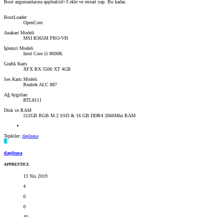
Boot argumanlarına applealcid=3 ekle ve restart yap. Bu kadar..
BootLoader
OpenCore
Anakart Modeli
MSI B365M PRO-VH
İşlemci Modeli
Intel Core i5 8600K
Grafik Kartı
XFX RX 5500 XT 4GB
Ses Kartı Modeli
Realtek ALC 887
Ağ Aygıtları
RTL8111
Disk ve RAM
512GB RGB M.2 SSD & 16 GB DDR4 2666Mhz RAM
Tepkiler:
dapleasa
D
dapleasa
APPRENTICE
13 Nis 2019
4
0
0
40