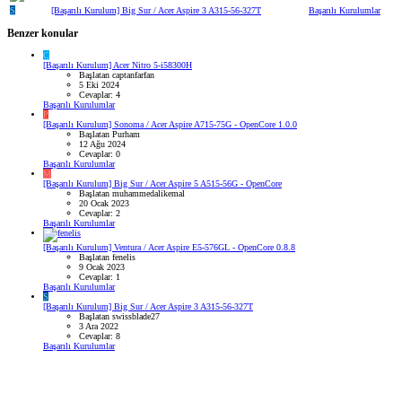
S
[Başarılı Kurulum] Big Sur / Acer Aspire 3 A315-56-327T
Başarılı Kurulumlar
Benzer konular
C
[Başarılı Kurulum] Acer Nitro 5-i58300H
Başlatan captanfarfan
5 Eki 2024
Cevaplar: 4
Başarılı Kurulumlar
P
[Başarılı Kurulum] Sonoma / Acer Aspire A715-75G - OpenCore 1.0.0
Başlatan Purham
12 Ağu 2024
Cevaplar: 0
Başarılı Kurulumlar
M
[Başarılı Kurulum] Big Sur / Acer Aspire 5 A515-56G - OpenCore
Başlatan muhammedalikemal
20 Ocak 2023
Cevaplar: 2
Başarılı Kurulumlar
[Başarılı Kurulum] Ventura / Acer Aspire E5-576GL - OpenCore 0.8.8
Başlatan fenelis
9 Ocak 2023
Cevaplar: 1
Başarılı Kurulumlar
S
[Başarılı Kurulum] Big Sur / Acer Aspire 3 A315-56-327T
Başlatan swissblade27
3 Ara 2022
Cevaplar: 8
Başarılı Kurulumlar