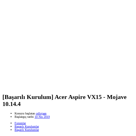
[Başarılı Kurulum] Acer Aspire VX15 - Mojave
10.14.4
Konuyu başlatan
cellojaan
Başlangıç tarihi
10 Nis 2019
Forumlar
Başarılı Kurulumlar
Başarılı Kurulumlar