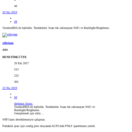
40
20 Nis 2019
#8
VoodooHDA ile halloldu. Tesekkürler. Suan tek calismayan WiFi ve Backlight/Brightness.
cellojaan
JEDI
DENEYİMLİ ÜYE
20 Eki 2017
513
223
301
23 Nis 2019
#9
dapleasa' Alıntı:
VoodooHDA ile halloldu. Tesekkürler. Suan tek calismayan WiFi ve
Backlight/Brightness.
Genişletmek için tıkla ...
WIFI kartı desteklenmiyor çalışmaz.
Parlaklık ayarı için config.plist dosyanda ACPI/Add PNLF işaretlemen yeterli.