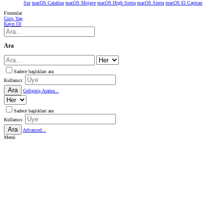
Sur
macOS Catalina
macOS Mojave
macOS High Sierra
macOS Sierra
macOS El Capitan
Forumlar
Giriş Yap
Kayıt Ol
Ara
Sadece başlıkları ara
Kullanıcı:
Ara
Gelişmiş Arama...
Sadece başlıkları ara
Kullanıcı:
Ara
Advanced...
Menü