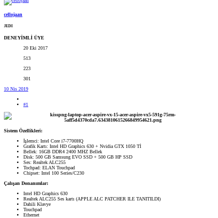
cellojaan
JEDI
DENEYİMLİ ÜYE
20 Eki 2017
513
223
301
10 Nis 2019
#1
Sistem Özellikleri:
İşlemci: Intel Core i7-7700HQ
Grafik Kartı: Intel HD Graphics 630 + Nvidia GTX 1050 Tİ
Bellek: 16GB DDR4 2400 MHZ Bellek
Disk: 500 GB Samsung EVO SSD + 500 GB HP SSD
Ses: Realtek ALC255
Tochpad: ELAN Touchpad
Chipset: Intel 100 Series/C230
Çalışan Donanımlar:
Intel HD Graphics 630
Realtek ALC255 Ses kartı (APPLE ALC PATCHER ILE TANITILDI)
Dahili Klavye
Touchpad
Ethernet