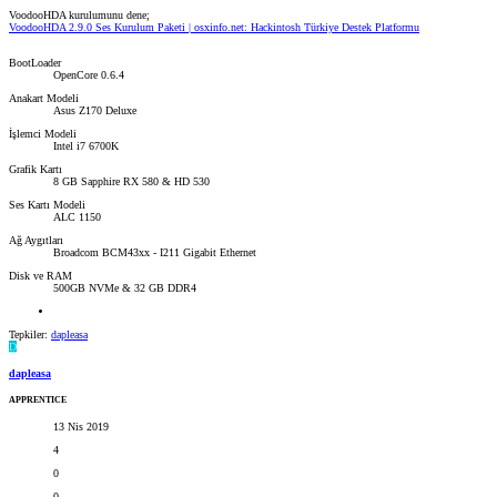
VoodooHDA kurulumunu dene;
VoodooHDA 2.9.0 Ses Kurulum Paketi | osxinfo.net: Hackintosh Türkiye Destek Platformu
BootLoader
OpenCore 0.6.4
Anakart Modeli
Asus Z170 Deluxe
İşlemci Modeli
Intel i7 6700K
Grafik Kartı
8 GB Sapphire RX 580 & HD 530
Ses Kartı Modeli
ALC 1150
Ağ Aygıtları
Broadcom BCM43xx - I211 Gigabit Ethernet
Disk ve RAM
500GB NVMe & 32 GB DDR4
Tepkiler:
dapleasa
D
dapleasa
APPRENTICE
13 Nis 2019
4
0
0