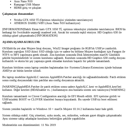
Asus Nano N10
Rampage USB Mause
HDMI giriş ve çıkışları
Çalışmayan donanımlar:
Nvidia GTX 1050 Tİ (Optimus teknolojisi yüzünden tanıtılamıyor)
ATHEROS DAHILI WIFI (Asus Nano N10 kullanılıyor)
[INFORMATION]Dahili Ekran kartı GTX 1050 Tİ, optimus teknolojisi yüzünden tanıtılamıyor. BIOS'da
herhangi bir Swichtable seçeneği maalesef yok. Ancak bir sorunda teşkil etmiyor. HD Graphics 630 ile
oldukça güzel çalışmaktadır.[/INFORMATION]
AŞAMA AŞAMA KURULUM:
OSXInfo'da yer alan Mojave Imaj dosyası, Win32 Imager proğramı ile 8GB'lık USB'ye yazdırıldı.
Kurulum yaptığım SSD ikinci SSD olduğu için ve sadece bu bölüme Mojave kurduğum için Paragon ile
NTFS to HFS yapılmaya gerek olmadı. Zira kurulum sırasında Disk İzlencesinden macOS Günlüklü
şekilde biçimlendirildi ve sistem kurulumu sağlandı. Kurulum sırasında HD Graphics 630 config dosyası
kullanıldı ve ekstra bir şey yapmaya gerek olmadan kurulum başarılı bir şekilde tamamlandı.
Kurulum bittikten sonra laptop yeniden başlatmadan öce /Systems/Librarys/Extensions içinde bulunan
AMD'ye ait bütün kextler silindi.
Bu laptop modeline AppleALC tanıtımı AppleHDA Patcher aracılığı ile sağlanabilmektedir. Patch ettikten
sonra config dosyasındaki tüm patchlar ana config dosyamıza aktarıldı.
[WARNING]AppleHDA Patcher ile patch ettikten sonra sadece AppleALC.kext ve AppleHDA.kext'leri
kullanın. Diğer kextleri (HDAEnabler vs..) kullanmayın zira bunlarla sistem sesi tanımıyor.[/WARNING]
Kurulum tamamlandı ve Clover Configuration aracılığı ile EFI Mouth edildi. EFI içerisine girildi ve
USB'mizdeki BOOT ve CLOVER klasörleri buraya kopyalandı. Bu sayede USB'siz boot edilmesi
sağlandı.
Sistem yeniden başlatıldı ve Windows 10 + macOs Mojave 10.14.2 kullanıma hazır hale geldi.
Sistem oldukça stabil. Güç yönetimi, uyku modu, ses, mikrofon, webcam gayet düzgün çalışmaktadır.
Aynı sisteme sahip arkadaşlar kurulumu belirttiğim şekilde yapabilirler.
Moderatörün son düzenlenenleri:
11 Nis 2019