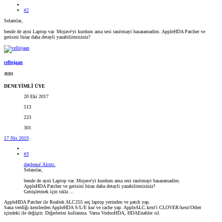
#2
Selamlar,
bende de ayni Laptop var. Mojave'yi kurdum ama sesi tanitmayi basaramadim. AppleHDA Patcher ve
gerisini biraz daha detayli yazabilirmisiniz?
cellojaan
JEDI
DENEYİMLİ ÜYE
20 Eki 2017
513
223
301
17 Nis 2019
#3
dapleasa' Alıntı:
Selamlar,
bende de ayni Laptop var. Mojave'yi kurdum ama sesi tanitmayi basaramadim.
AppleHDA Patcher ve gerisini biraz daha detayli yazabilirmisiniz?
Genişletmek için tıkla ...
AppleHDA Patcher ile Realtek ALC255 seç laptop yerinden ve patch yap.
Sana verdiği kextlerden AppleHDA S/L/E kur ve cache yap. AppleALC.kext'i CLOVER/kext/Other
içindeki ile değiştir. Diğerlerini kullanma. Varsa VodooHDA, HDAEnabler sil.