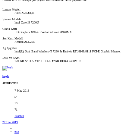
Laptop Modeli
Asus X556UQK
İşlemci Modeli
Intel Core i5 7200U
Grafik Kartı
HD Graphics 620 & nVidia Geforce GT940MX
Ses Kartı Modeli
Realtek ALC255
Ağ Aygıtları
Intel(R) Dual Band Wireless-N 7260 & Realtek RTL8168/8111 PCI-E Gigabit Ethernet
Disk ve RAM
120 GB SSD & 1TB HDD & 12GB DDR4 2400MHz
bayk
APPRENTICE
7 May 2018
54
13
71
İstanbul
27 Haz 2019
#18