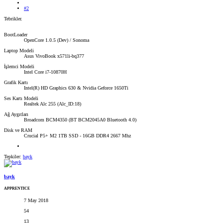
#2
Tebrikler.
BootLoader
OpenCore 1.0.5 (Dev) / Sonoma
Laptop Modeli
Asus VivoBook x571li-bq377
İşlemci Modeli
Intel Core i7-10870H
Grafik Kartı
Intel(R) HD Graphics 630 & Nvidia Geforce 1650Ti
Ses Kartı Modeli
Realtek Alc 255 (Alc_ID:18)
Ağ Aygıtları
Broadcom BCM4350 (BT BCM2045A0 Bluetooth 4.0)
Disk ve RAM
Crucial P5+ M2 1TB SSD - 16GB DDR4 2667 Mhz
Tepkiler:
bayk
bayk
APPRENTICE
7 May 2018
54
13