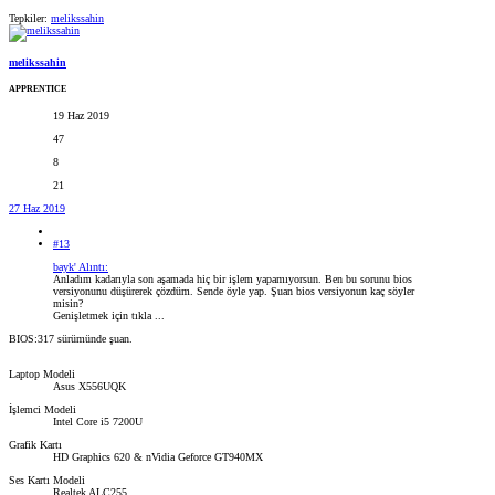
Tepkiler:
melikssahin
melikssahin
APPRENTICE
19 Haz 2019
47
8
21
27 Haz 2019
#13
bayk' Alıntı:
Anladım kadarıyla son aşamada hiç bir işlem yapamıyorsun. Ben bu sorunu bios
versiyonunu düşürerek çözdüm. Sende öyle yap. Şuan bios versiyonun kaç söyler
misin?
Genişletmek için tıkla ...
BIOS:317 sürümünde şuan.
Laptop Modeli
Asus X556UQK
İşlemci Modeli
Intel Core i5 7200U
Grafik Kartı
HD Graphics 620 & nVidia Geforce GT940MX
Ses Kartı Modeli
Realtek ALC255