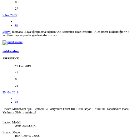
0
27
5 Nis 2019
#7
@bayk
merhaba. Baya uğraşmama rağmen wifi sorununu düzeltemedim. Rica etsem kullandığın wifi
kextlerini içeren post'u gönderebilir misin ?
melikssahin
APPRENTICE
19 Haz 2019
47
8
21
25 Haz 2019
#8
Hocam Merhabalar Aynı Leptopu Kullanıyorum Fakat Bir Türlü Başarılı Kurulum Yapamadım Bana
Yardımcı Olabilir misiniz?
Laptop Modeli
Asus X556UQK
İşlemci Modeli
Intel Core i5 7200U