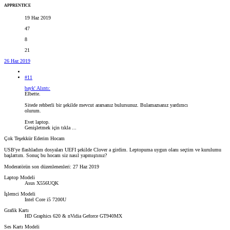
APPRENTICE
19 Haz 2019
47
8
21
26 Haz 2019
#11
bayk' Alıntı:
Elbette.
Sitede rehberli bir şekilde mevcut ararsanız bulursunuz. Bulamazsanız yardımcı
olurum.
Evet laptop.
Genişletmek için tıkla ...
Çok Teşekkür Ederim Hocam
USB'ye flashladım dosyaları UEFI şekilde Clover a girdim. Leptopuma uygun olanı seçtim ve kurulumu
başlattım. Sonuç bu hocam siz nasıl yapmıştınız?
Moderatörün son düzenlenenleri:
27 Haz 2019
Laptop Modeli
Asus X556UQK
İşlemci Modeli
Intel Core i5 7200U
Grafik Kartı
HD Graphics 620 & nVidia Geforce GT940MX
Ses Kartı Modeli