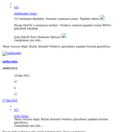
#16
melikssahin' Alıntı:
313 Sürümüne düşürdüm. Kurulum sorunsuzca çalıştı. Teşekkür ederim
Hocam MacOS u sorunsuzca kurdum. Windows ortamına geçerken sistem BIOS'u
güncelledi tekrardan.
Şuan MacOS Boot Ekranında Takılıyor
Genişletmek için tıkla ...
Tekrar versiyon düşür. Büyük ihtimalle Windows güncelleme yaparken biosuda güncelliyor.
melikssahin
APPRENTICE
19 Haz 2019
47
8
21
27 Haz 2019
#17
bayk' Alıntı:
Tekrar versiyon düşür. Büyük ihtimalle Windows güncelleme yaparken biosuda
güncelliyor.
Genişletmek için tıkla ...
Hocam Wifi ve Batarya gibi şeyleri halledemedim. Nasıl yapabilirim?