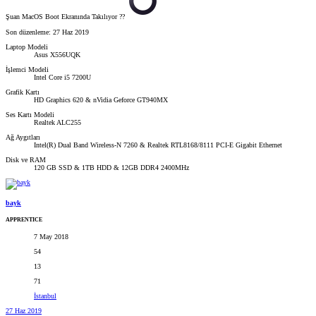
Şuan MacOS Boot Ekranında Takılıyor ??‍
Son düzenleme:
27 Haz 2019
Laptop Modeli
Asus X556UQK
İşlemci Modeli
Intel Core i5 7200U
Grafik Kartı
HD Graphics 620 & nVidia Geforce GT940MX
Ses Kartı Modeli
Realtek ALC255
Ağ Aygıtları
Intel(R) Dual Band Wireless-N 7260 & Realtek RTL8168/8111 PCI-E Gigabit Ethernet
Disk ve RAM
120 GB SSD & 1TB HDD & 12GB DDR4 2400MHz
bayk
APPRENTICE
7 May 2018
54
13
71
İstanbul
27 Haz 2019