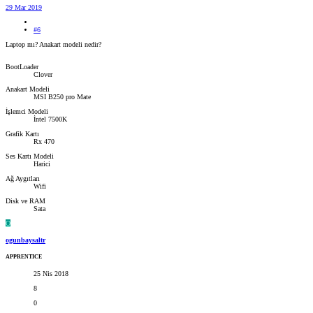
29 Mar 2019
#6
Laptop mı? Anakart modeli nedir?
BootLoader
Clover
Anakart Modeli
MSI B250 pro Mate
İşlemci Modeli
İntel 7500K
Grafik Kartı
Rx 470
Ses Kartı Modeli
Harici
Ağ Aygıtları
Wifi
Disk ve RAM
Sata
O
ogunbaysaltr
APPRENTICE
25 Nis 2018
8
0