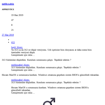
melikssahin
APPRENTICE
19 Haz 2019
47
8
21
27 Haz 2019
#15
bayk' Alıntı:
Ya 313 ya da 312 ye düşür versiyonu. Usb içerisine bios dosyasını at daha sonra bios
üzerinden versiyon düşür.
Genişletmek için tıkla ...
313 Sürümüne düşürdüm. Kurulum sorunsuzca çalıştı. Teşekkür ederim ?
melikssahin' Alıntı:
313 Sürümüne düşürdüm. Kurulum sorunsuzca çalıştı. Teşekkür ederim ?
Genişletmek için tıkla ...
Hocam MacOS u sorunsuzca kurdum. Windows ortamına geçerken sistem BIOS'u güncelledi tekrardan.
melikssahin' Alıntı:
313 Sürümüne düşürdüm. Kurulum sorunsuzca çalıştı. Teşekkür ederim ?
Hocam MacOS u sorunsuzca kurdum. Windows ortamına geçerken sistem BIOS'u
güncelledi tekrardan.
Genişletmek için tıkla ...