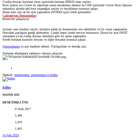
Config dosyası kurulum imajı içerisinde bulunan HD620 olanı seçtim.
Boot ayarını ise Clover ile yaptıktan sonra önyükleme ekranın da USB içerisinde Clover Boot Options
sekmesini altında add boot seçeneğini seçtim ve önyükleme sorunsuz çalıştı.
Ekran kartı için ek bir ayar yapmadım.(NVIDIA için) Gerek görmedim.
Çalışmayan Donanımlar:
Bluetooth çalışmıyor.
Sistemi yeni kurdum sayılır. Şimdiye kadar bu donanımları test edebildim ve bir sorun yaşamadım.
Dosyaları paylaşma gereği görmedim. Çünkü hepsi sitede mevcut bulunuyor. Ekstra bir ayar DSDT
yamalama ya da config dosyası düzeltme gibi bir işlem yapmadım.
Sitede bulunan kurulum dosyası ve diğer dosyalar sorunsuz çalıştı.
@montezuma
ya çok teşekkür ederim. Paylaşımları ve desteği için.
Zorlanan arkadaşlara yardımıcı olmaya çalışırım.
Tepkiler:
melikssahin
,
montezuma
ve
Ediko
Ediko
MASTER JEDI
DENEYİMLİ ÜYE
6 Ocak 2017
1,400
1,014
1,401
14 Şub 2019