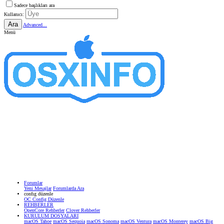
Sadece başlıkları ara
Kullanıcı:
Ara
Advanced...
Menü
Forumlar
Yeni Mesajlar
Forumlarda Ara
confıg düzenle
OC Config Düzenle
REHBERLER
OpenCore Rehberler
Clover Rehberler
KURULUM DOSYALARI
macOS Tahoe
macOS Sequoia
macOS Sonoma
macOS Ventura
macOS Monterey
macOS Big