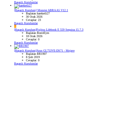
Başarılı Kurulumlar
[Başarılı Kurulum] Monster ABRA A5 V12.1
Başlatan hareketli27
30 Ocak 2026
Cevaplar: 23
Başarılı Kurulumlar
B
[Başarılı Kurulum]Fujitsu Lifebook E 559 Sequioa 15.7.3
Başlatan BraveEyes
18 Ocak 2026
Cevaplar: 0
Başarılı Kurulumlar
[Başarılı Kurulum]Asus GL753VE-DS71 - Mojave
Başlatan BR1907
8 Şub 2019
Cevaplar: 0
Başarılı Kurulumlar