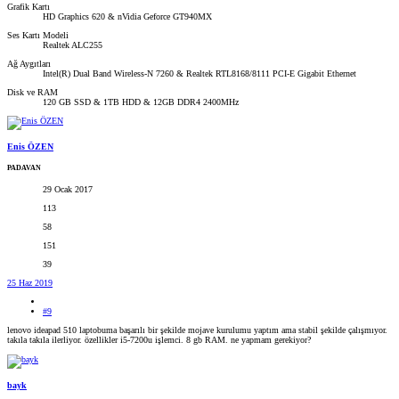
Grafik Kartı
HD Graphics 620 & nVidia Geforce GT940MX
Ses Kartı Modeli
Realtek ALC255
Ağ Aygıtları
Intel(R) Dual Band Wireless-N 7260 & Realtek RTL8168/8111 PCI-E Gigabit Ethernet
Disk ve RAM
120 GB SSD & 1TB HDD & 12GB DDR4 2400MHz
Enis ÖZEN
PADAVAN
29 Ocak 2017
113
58
151
39
25 Haz 2019
#9
lenovo ideapad 510 laptobuma başarılı bir şekilde mojave kurulumu yaptım ama stabil şekilde çalışmıyor.
takıla takıla ilerliyor. özellikler i5-7200u işlemci. 8 gb RAM. ne yapmam gerekiyor?
bayk