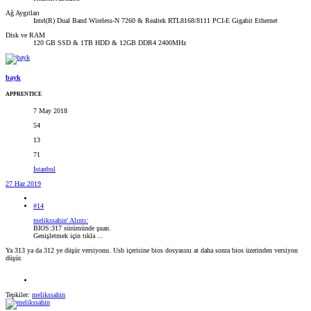
Ağ Aygıtları
Intel(R) Dual Band Wireless-N 7260 & Realtek RTL8168/8111 PCI-E Gigabit Ethernet
Disk ve RAM
120 GB SSD & 1TB HDD & 12GB DDR4 2400MHz
bayk
APPRENTICE
7 May 2018
54
13
71
İstanbul
27 Haz 2019
#14
melikssahin' Alıntı:
BIOS:317 sürümünde şuan.
Genişletmek için tıkla ...
Ya 313 ya da 312 ye düşür versiyonu. Usb içerisine bios dosyasını at daha sonra bios üzerinden versiyon
düşür.
Tepkiler:
melikssahin