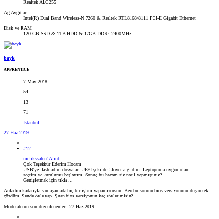
Realtek ALC255
Ağ Aygıtları
Intel(R) Dual Band Wireless-N 7260 & Realtek RTL8168/8111 PCI-E Gigabit Ethernet
Disk ve RAM
120 GB SSD & 1TB HDD & 12GB DDR4 2400MHz
bayk
APPRENTICE
7 May 2018
54
13
71
İstanbul
27 Haz 2019
#12
melikssahin' Alıntı:
Çok Teşekkür Ederim Hocam
USB'ye flashladım dosyaları UEFI şekilde Clover a girdim. Leptopuma uygun olanı
seçtim ve kurulumu başlattım. Sonuç bu hocam siz nasıl yapmıştınız?
Genişletmek için tıkla ...
Anladım kadarıyla son aşamada hiç bir işlem yapamıyorsun. Ben bu sorunu bios versiyonunu düşürerek
çözdüm. Sende öyle yap. Şuan bios versiyonun kaç söyler misin?
Moderatörün son düzenlenenleri:
27 Haz 2019