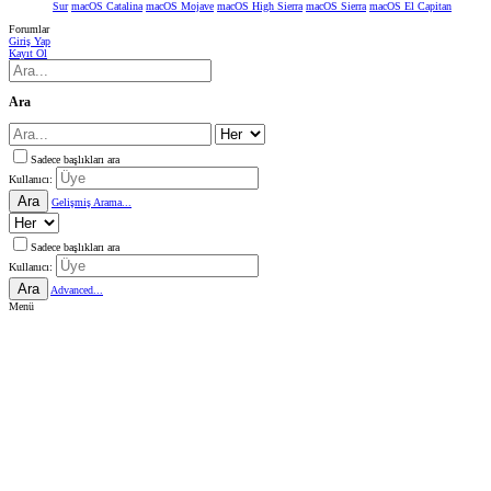
Sur
macOS Catalina
macOS Mojave
macOS High Sierra
macOS Sierra
macOS El Capitan
Forumlar
Giriş Yap
Kayıt Ol
Ara
Sadece başlıkları ara
Kullanıcı:
Ara
Gelişmiş Arama...
Sadece başlıkları ara
Kullanıcı:
Ara
Advanced...
Menü