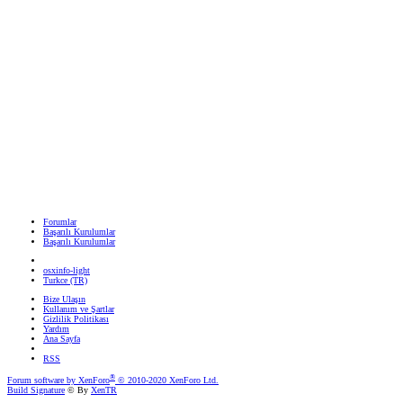
Forumlar
Başarılı Kurulumlar
Başarılı Kurulumlar
osxinfo-light
Turkce (TR)
Bize Ulaşın
Kullanım ve Şartlar
Gizlilik Politikası
Yardım
Ana Sayfa
RSS
®
Forum software by XenForo
© 2010-2020 XenForo Ltd.
Build Signature
© By
XenTR