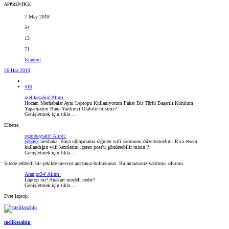
APPRENTICE
7 May 2018
54
13
71
İstanbul
26 Haz 2019
#10
melikssahin' Alıntı:
Hocam Merhabalar Aynı Leptopu Kullanıyorum Fakat Bir Türlü Başarılı Kurulum
Yapamadım Bana Yardımcı Olabilir misiniz?
Genişletmek için tıkla ...
Elbette.
ogunbaysaltr' Alıntı:
@bayk
merhaba. Baya uğraşmama rağmen wifi sorununu düzeltemedim. Rica etsem
kullandığın wifi kextlerini içeren post'u gönderebilir misin ?
Genişletmek için tıkla ...
Sitede rehberli bir şekilde mevcut ararsanız bulursunuz. Bulamazsanız yardımcı olurum.
Aranjor34' Alıntı:
Laptop mı? Anakart modeli nedir?
Genişletmek için tıkla ...
Evet laptop.
melikssahin