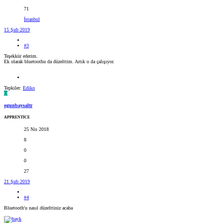
71
İstanbul
15 Şub 2019
#3
Teşekkür ederim.
Ek olarak bluetoothu da düzelttim. Artık o da çalışıyor.
Tepkiler:
Ediko
O
ogunbaysaltr
APPRENTICE
25 Nis 2018
8
0
0
27
21 Şub 2019
#4
Bluetooth'u nasıl düzelttiniz acaba