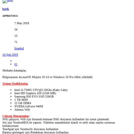
bayk
APPRENTICE
7 May 2018
54
13
71
İstanbul
14 Şub 2019
#1
Merhaba Arkadaşlar,
Bilgisayarım da macOS Mojave 10.14 ve Windows 10 Pro 64bit yüklüdür.
Sistem Özelliklerim,
Intel i5-7200U CPU@2.50Ghz (Kaby Lake)
Intel HD Graphics 620 (1536 MB)
Samsung 850 EVO SSD 250GB
1 TB HDD
12 GB DDR4
NVIDIA GeForce 940M
Atheros Wifi
Çalışan Donanımlar;
Wifi çalışıyor. Wifi için forumda bulunan 9565 dosyasını kullandım bir sorun çıkarmadı.
Ses için VoodooHDA ile yaptım. Yükleme seçeneklerini klasik ve ueifi olanı seçtim sorunsuz
kullanıyorum.
Touchpad için Voodoo2lc dosyasını kullandım.
Batarya göstergesi için Rehabman dosyasını kullandım.