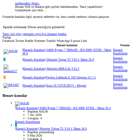
melikssahin' Alıntı:
Hocam Wifi ve Batarya gibi şeyleri halledemedim. Nasıl yapabilirim?
Genişletmek için tıkla ...
Forumda bunlarla ilgili ayrıntılı rehberler var. Ama yinede yardımcı olmaya çalışırım.
Tapatalk kullanarak iPhone aracılığıyla gönderildi
Yanıt için giriş yapmanız veya üye olmanız gerekir.
Paylaş:
Facebook
Twitter
Reddit
Pinterest
Tumblr
WhatsApp
E-posta
Link
Benzer konular
Forum
[Başarılı Kurulum] AMD Ryzen 7 7800x3D - RX 6900 XTXH - Tahoe
Başarılı
26.4
Kurulumlar
Başarılı
P
[Başarılı Kurulum] Monster Tulpar T5 V19.1 Tahoe 26.0
Kurulumlar
Başarılı
[Başarılı Kurulum] Monster ABRA A5 V12.1
Kurulumlar
Başarılı
B
[Başarılı Kurulum]Fujitsu Lifebook E 559 Sequioa 15.7.3
Kurulumlar
Başarılı
[Başarılı Kurulum]Asus GL753VE-DS71 - Mojave
Kurulumlar
Benzer konular
[Başarılı Kurulum] AMD Ryzen 7 7800x3D - RX 6900 XTXH - Tahoe 26.4
Başlatan AirLife
7 Nis 2026
Cevaplar: 4
Başarılı Kurulumlar
P
[Başarılı Kurulum] Monster Tulpar T5 V19.1 Tahoe 26.0
Başlatan pumperking
9 Mar 2026
Cevaplar: 0