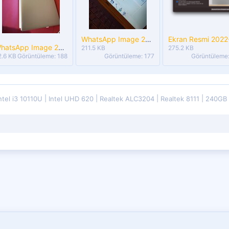
WhatsApp Image 2022-08-11 at 21.37.24.jpeg
WhatsApp Image 2022-08-11 at 21.37.24 (1).jpeg
211.5 KB
275.2 KB
2.6 KB
Görüntüleme: 188
Görüntüleme: 177
Görüntüleme:
ntel i3 10110U
Intel UHD 620
Realtek ALC3204
Realtek 8111
240GB