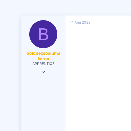
11 Ağu 2022
B
bolonezsosluma
karna
APPRENTICE
2 Ağu 2022
34
2
21