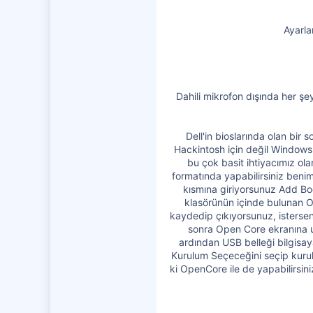
Ayarla
Dahili mikrofon dışında her şe
Dell'in bioslarında olan bi
Hackintosh için değil Windows
bu çok basit ihtiyacımız o
formatında yapabilirsiniz beni
kısmına giriyorsunuz Add Bo
klasörünün içinde bulunan O
kaydedip çıkıyorsunuz, isterseni
sonra Open Core ekranına u
ardından USB belleği bilgisa
Kurulum Seçeceğini seçip kurul
ki OpenCore ile de yapabilirs