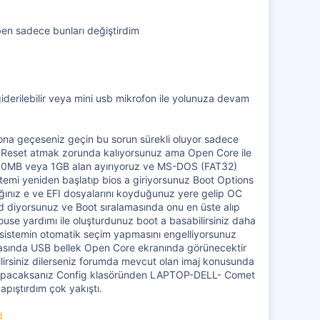
 ben sadece bunları değiştirdim
giderilebilir veya mini usb mikrofon ile yolunuza devam
yona geçeseniz geçin bu sorun sürekli oluyor sadece
r Reset atmak zorunda kalıyorsunuz ama Open Core ile
 500MB veya 1GB alan ayırıyoruz ve MS-DOS (FAT32)
temi yeniden başlatıp bios a giriyorsunuz Boot Options
ğınız e ve EFI dosyalarını koyduğunuz yere gelip OC
d diyorsunuz ve Boot sıralamasında onu en üste alıp
mouse yardımı ile oluşturdunuz boot a basabilirsiniz daha
 sistemin otomatik seçim yapmasını engelliyorsunuz
nrasında USB bellek Open Core ekranında görünecektir
lirsiniz dilerseniz forumda mevcut olan imaj konusunda
e yapacaksanız Config klasöründen LAPTOP-DELL- Comet
apıştırdım çok yakıştı.
d