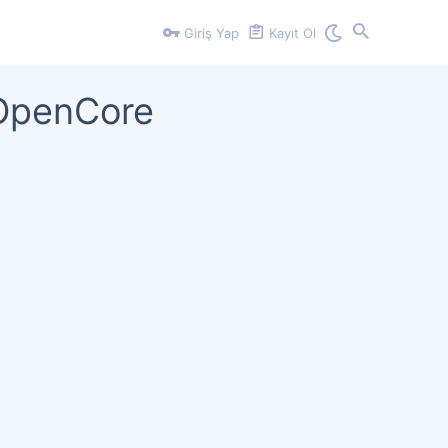
Giriş Yap
Kayıt Ol
- OpenCore