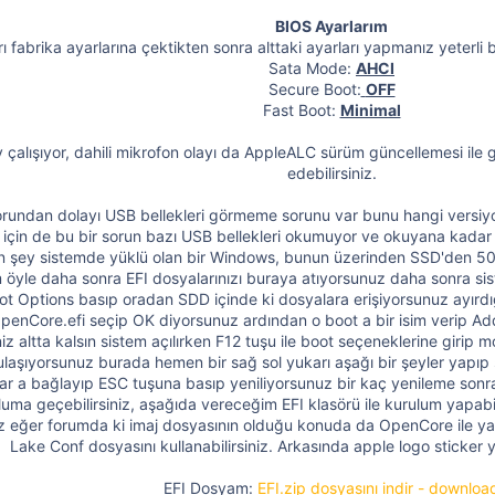
BIOS Ayarlarım
rı fabrika ayarlarına çektikten sonra alttaki ayarları yapmanız yeterli
Sata Mode:
AHCI
Secure Boot:
OFF
Fast Boot:
Minimal
y çalışıyor, dahili mikrofon olayı da AppleALC sürüm güncellemesi ile 
edebilirsiniz.
r sorundan dolayı USB bellekleri görmeme sorunu var bunu hangi versi
 için de bu bir sorun bazı USB bellekleri okumuyor ve okuyana kada
lan şey sistemde yüklü olan bir Windows, bunun üzerinden SSD'den
m öyle daha sonra EFI dosyalarınızı buraya atıyorsunuz daha sonra sis
ot Options basıp oradan SDD içinde ki dosyalara erişiyorsunuz ayırdı
penCore.efi seçip OK diyorsunuz ardından o boot a bir isim verip Ad
z altta kalsın sistem açılırken F12 tuşu ile boot seçeneklerine girip 
laşıyorsunuz burada hemen bir sağ sol yukarı aşağı bir şeyler yapıp
yar a bağlayıp ESC tuşuna basıp yeniliyorsunuz bir kaç yenileme so
uma geçebilirsiniz, aşağıda vereceğim EFI klasörü ile kurulum yapabi
iniz eğer forumda ki imaj dosyasının olduğu konuda da OpenCore il
Lake Conf dosyasını kullanabilirsiniz. Arkasında apple logo sticker y
EFI Dosyam:
EFI.zip dosyasını indir - downloa