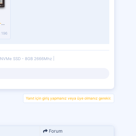
Ekran Resmi 2022-08-11 21.38.01.png
 196
 NVMe SSD - 8GB 2666Mhz
Yanıt için giriş yapmanız veya üye olmanız gerekir.
Forum