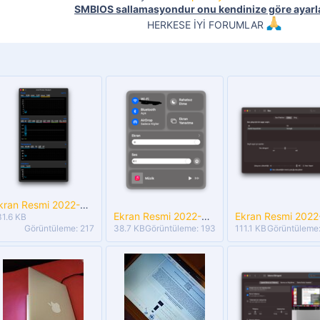
SMBIOS sallamasyondur onu kendinize göre ayarla
HERKESE İYİ FORUMLAR
Ekran Resmi 2022-08-11 21.12.26.png
Ekran Resmi 2022-08-11 21.14.28.png
31.6 KB
Görüntüleme: 217
38.7 KB
Görüntüleme: 193
111.1 KB
Görüntüleme: