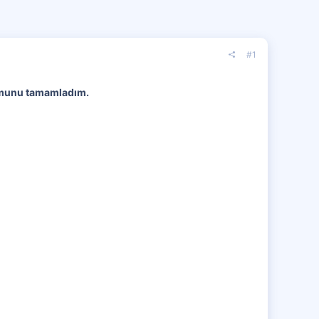
#1
lumunu tamamladım.