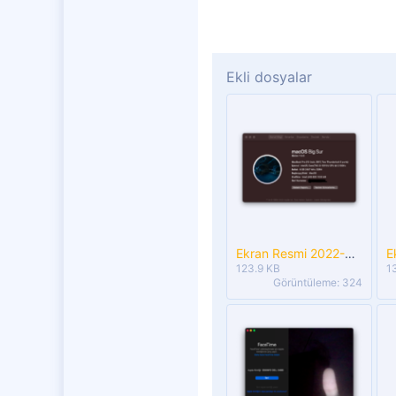
Ekli dosyalar
Ekran Resmi 2022-08-11 21.11.25.png
123.9 KB
1
Görüntüleme: 324