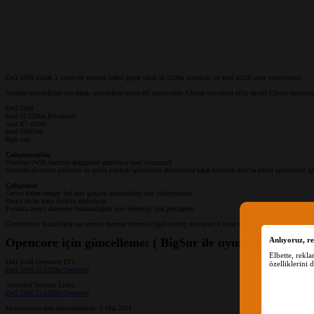
Dell 5548 olarak 2 versiyon mevcut bahsi geçen cihaz i5 5200u işlemcili ve amd m260 olan versiyondur.
Siteden indirdiğiniz usb imajı indirdikten sonra efi içerisindeki Clover dosyasını silip ekteki Clover dosyas
Dell 5548
Intel i5 5200u Broadwell
And R7 m260
Intel Hd5500
8gm ram
Çalışmayanlar.
Wireless (Wifi kartının değişmesi gerekiyor mac uyumsuz)
Gestures (Kısmen çalışıyor ve çoklu parmak işlemlerini destekliyor fakat bilindik Mac'in kendi işlemlerini ge
Çalışanlar.
Geriye kalan herşey. (sd kart girişini denemedim onu bilmiyorum)
Harici ekran kartı disable edilmiştir.
Foruma dosya eklemeyi bulamadığım için yükleyip link paylaştım.
Güncelleme: Kulaklıkta ses sorunu mevcut bununla ilgili config dosyasını Clover configrator ile açıp Device
Opencore için güncelleme: ( BigSur ile uyumlu)
Anlıyoruz, re
Elbette, rekl
Dell 5548 Opencore EFI
özelliklerini 
Dell 5548 İ5-5200u Opencore
Alternatif İndirme Linki:
Dell 5548 İ5-5200u Opencore
Moderatörün son düzenlenenleri:
5 Haz 2021