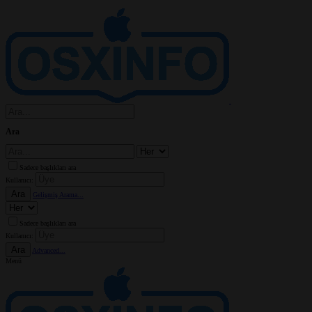
Ara
Sadece başlıkları ara
Kullanıcı:
Ara
Gelişmiş Arama...
Sadece başlıkları ara
Kullanıcı:
Ara
Advanced...
Menü