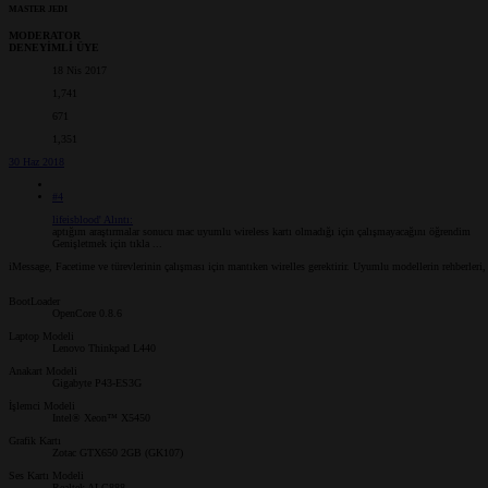
MASTER JEDI
MODERATOR
DENEYİMLİ ÜYE
18 Nis 2017
1,741
671
1,351
30 Haz 2018
#4
lifeisblood' Alıntı:
aptığım araştırmalar sonucu mac uyumlu wireless kartı olmadığı için çalışmayacağını öğrendim
Genişletmek için tıkla ...
iMessage, Facetime ve türevlerinin çalışması için mantıken wirelles gerektirir. Uyumlu modellerin rehberleri,
BootLoader
OpenCore 0.8.6
Laptop Modeli
Lenovo Thinkpad L440
Anakart Modeli
Gigabyte P43-ES3G
İşlemci Modeli
Intel® Xeon™ X5450
Grafik Kartı
Zotac GTX650 2GB (GK107)
Ses Kartı Modeli
Realtek ALC888