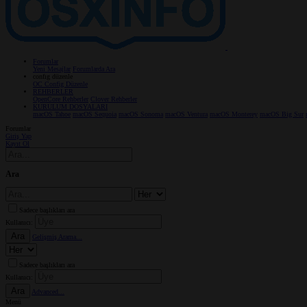
Forumlar
Yeni Mesajlar
Forumlarda Ara
confıg düzenle
OC Config Düzenle
REHBERLER
OpenCore Rehberler
Clover Rehberler
KURULUM DOSYALARI
macOS Tahoe
macOS Sequoia
macOS Sonoma
macOS Ventura
macOS Monterey
macOS Big Sur
Forumlar
Giriş Yap
Kayıt Ol
Ara
Sadece başlıkları ara
Kullanıcı:
Ara
Gelişmiş Arama...
Sadece başlıkları ara
Kullanıcı:
Ara
Advanced...
Menü