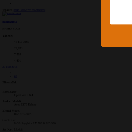
Tepkiler:
baris_karaer
ve
montezuma
montezuma
MASTER YODA
Yönetici
19 Eki 2016
29,833
7,599
4,401
30 Haz 2018
#2
Eline sağlık.
BootLoader
OpenCore 0.6.4
Anakart Modeli
Asus Z170 Deluxe
İşlemci Modeli
Intel i7 6700K
Grafik Kartı
8 GB Sapphire RX 580 & HD 530
Ses Kartı Modeli