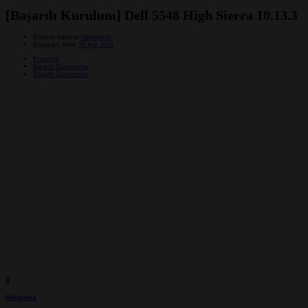
[Başarılı Kurulum] Dell 5548 High Sierra 10.13.3
Konuyu başlatan
lifeisblood
Başlangıç tarihi
30 Haz 2018
Forumlar
Başarılı Kurulumlar
Başarılı Kurulumlar
L
lifeisblood