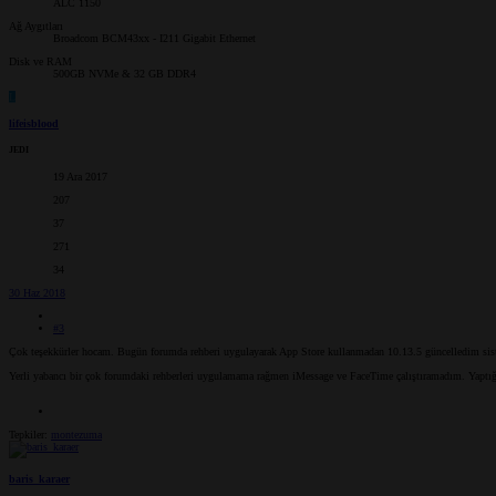
ALC 1150
Ağ Aygıtları
Broadcom BCM43xx - I211 Gigabit Ethernet
Disk ve RAM
500GB NVMe & 32 GB DDR4
L
lifeisblood
JEDI
19 Ara 2017
207
37
271
34
30 Haz 2018
#3
Çok teşekkürler hocam. Bugün forumda rehberi uygulayarak App Store kullanmadan 10.13.5 güncelledim siste
Yerli yabancı bir çok forumdaki rehberleri uygulamama rağmen iMessage ve FaceTime çalıştıramadım. Yaptığı
Tepkiler:
montezuma
baris_karaer