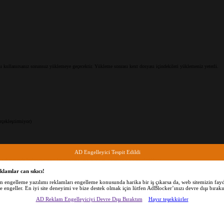
ını kullanırsanız sorunsuz yüklemeye geçecektir. Yükleme sonrası kext dosyası içindekileri yüklemeniz yeterli.
rçekleştirmiyor)
AD Engelleyici Tespit Edildi
s sekmesinde bulunan inject kısmındaki 18 i 3 olarak düzeltince sorun çözülüyor.
klamlar can sıkıcı!
am engelleme yazılımı reklamları engelleme konusunda harika bir iş çıkarsa da, web sitemizin fayd
de engeller. En iyi site deneyimi ve bize destek olmak için lütfen AdBlocker’ınızı devre dışı bırakı
AD Reklam Engelleyiciyi Devre Dışı Bıraktım
Hayır teşekkürler