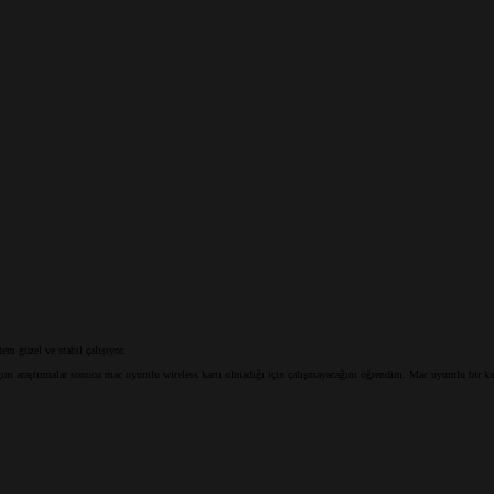
m güzel ve stabil çalışıyor.
m araştırmalar sonucu mac uyumlu wireless kartı olmadığı için çalışmayacağını öğrendim. Mac uyumlu bir kart 