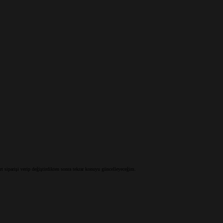
siparişi verip değiştirdikten sonra tekrar konuyu güncelleyeceğim.