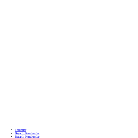
Forumlar
Başarılı Kurulumlar
Başarılı Kurulumlar