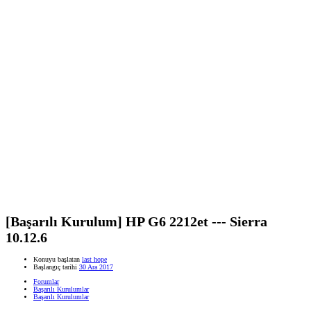
[Başarılı Kurulum] HP G6 2212et --- Sierra
10.12.6
Konuyu başlatan
last hope
Başlangıç tarihi
30 Ara 2017
Forumlar
Başarılı Kurulumlar
Başarılı Kurulumlar