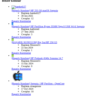
Benzer konular
[Başarılı Kurulum] HP 255 G8 macOS Sequoia
Başlatan hareketli27
30 Ara 2025
Cevaplar: 12
Başarılı Kurulumlar
K
[Başarılı Kurulum] HP Pavillion Ryzen 3550H Vega 8 USB Wi-fi Sequoia
Başlatan kadirsteel
27 Tem 2025
Cevaplar: 3
Başarılı Kurulumlar
M
[BAŞARILI KURULUM] Big Sur/HP 250 G5
Başlatan Monster51
22 Ara 2024
Cevaplar: 1
Başarılı Kurulumlar
M
[Başarılı Kurulum] HP Probook 4540s Sonoma 14.7
Başlatan Monster51
15 Eki 2024
Cevaplar: 0
Başarılı Kurulumlar
[Başarılı Kurulum] Sequoia / HP Pavilion - OpenCore
Başlatan strangerone
17 Eyl 2024
Cevaplar: 10
Başarılı Kurulumlar