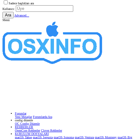
Sadece başlıkları ara
Kullanıcı:
Ara
Advanced...
Menü
Forumlar
Yeni Mesajlar
Forumlarda Ara
confıg düzenle
OC Config Düzenle
REHBERLER
OpenCore Rehberler
Clover Rehberler
KURULUM DOSYALARI
macOS Tahoe
macOS Sequoia
macOS Sonoma
macOS Ventura
macOS Monterey
macOS Big