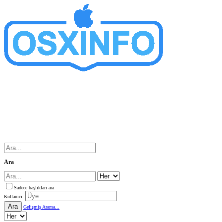
Ara
Sadece başlıkları ara
Kullanıcı:
Ara
Gelişmiş Arama...