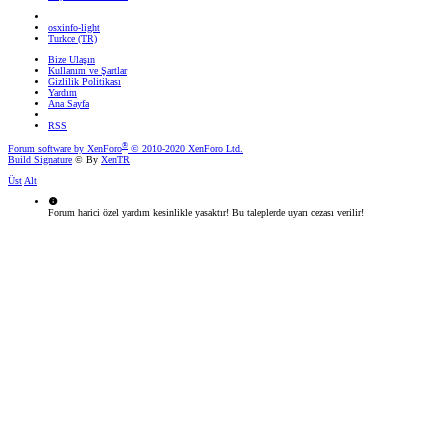
osxinfo-light
Turkce (TR)
Bize Ulaşın
Kullanım ve Şartlar
Gizlilik Politikası
Yardım
Ana Sayfa
RSS
®
Forum software by XenForo
© 2010-2020 XenForo Ltd.
Build Signature
© By
XenTR
Üst
Alt
Forum harici özel yardım kesinlikle yasaktır! Bu taleplerde uyarı cezası verilir!