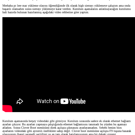
Merhaba pc lere mac yükleme olayını öğrendiğimde ilk olarak high sierrayı yüklemeye çalıştım ama onda
başarılı olamadım sonra sierrayı yüklemeye karar verdim. Kurulum aşamalarını anlatmayacağım kurulumu
hali hazırda bulunan hazırlanmış aşağıdaki video rehberine göre yaptım.
Kurulum aşamasında herşey videodaki gibi gitmiyor. Kurulum sırasında sadece ek olarak ethernet bağlantı
ayarları çıkıyor. Bu ayarları yapmaya çalıştığımda ethernet bağlantısını tanımadı bu yüzden bu aşamayı
atladım. Sonra Clover Boot menüsünü direk açılışta çıkmasını ayarlayamadım. Sebebi benim bios
ayarlarım videodaki gibi ayrıntılı özelliklere sahip değil. Clover boot menüsüne açılışta F9 tuşuna basarak
ulaşıyorum.(hangi seçeneği seçtiğimi şu an tam olarak hatırlamıyorum ama bir dahaki sistemi