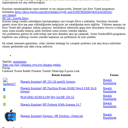
başlattığımda not alıp editleyeceğim)
Kurulum tamamlandıktan sonra internet ve ses çalışmıyordu. İnternet için Kext Vizard programını
kullandım.
https://drive.google.com/drive/folders/1pyp9_miZYlJNf7HLK0DzyKrSXAGX01Zn?
usp=sharing
HP G6 - Google Drive
Kextleri hangi siteden indirdiğimi hatırlamadığım için Google Drive a yükledim. Kextlerin ikisinide
garanti olsun diye peş peşe yüklediğimden hangisinin işe yaradığından emin değilim
Yükleme aşaması ise
Kext Vizard adlı programı indirip çalıştırın. Installation sekmesine geçip kext dosyalarını browse a tıklayıp
seçin sonra installa tıklayıp işlem bittikten sonra sistemi yeniden başlatın.
Ses problemine gelince de onda birkaç tane kext denedim ama işe yaramadı. Sonra VoodooHDA programını
keşfettim onu yükleyip sistemi yeniden başlattım ses problemini de öyle çözdüm.
Ek olarak internette gezinirken, video izlerken herhangi bir yavaşlık problemi yok ama dosya indirirken
olması gerekenden çok daha yavaş indiriyor.
Tepkiler:
montezuma
Yanıt için giriş yapmanız veya üye olmanız gerekir.
Paylaş:
Facebook
Twitter
Reddit
Pinterest
Tumblr
WhatsApp
E-posta
Link
Benzer konular
Forum
Başarılı
[Başarılı Kurulum] HP 255 G8 macOS Sequoia
Kurulumlar
[Başarılı Kurulum] HP Pavillion Ryzen 3550H Vega 8 USB Wi-fi
Başarılı
K
Sequoia
Kurulumlar
Başarılı
M
[BAŞARILI KURULUM] Big Sur/HP 250 G5
Kurulumlar
Başarılı
M
[Başarılı Kurulum] HP Probook 4540s Sonoma 14.7
Kurulumlar
Başarılı
[Başarılı Kurulum] Sequoia / HP Pavilion - OpenCore
Kurulumlar