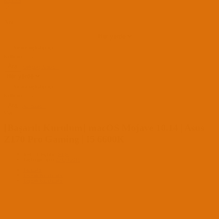
Kayıt Ol
Ara
Sadece başlıkları ara
Kullanıcı:
Ara
Gelişmiş Arama...
Sadece başlıkları ara
Kullanıcı:
Ara
Advanced...
Menü
[Başarılı Kurulum] macOS Mojave 10.14 | Asus
Z170 Pro Gaming | I5 6600K
Konuyu başlatan
brltpc
Başlangıç tarihi
29 Eyl 2018
Forumlar
Başarılı Kurulumlar
Başarılı Kurulumlar