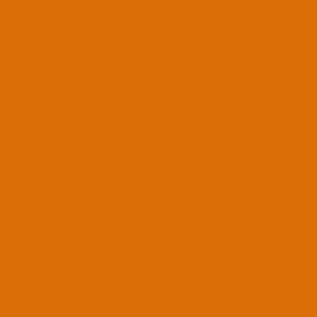
Intel Core i7-10870H
Grafik Kartı
Intel(R) HD Graphics 630 & Nvidia Geforce 1650Ti
Ses Kartı Modeli
Realtek Alc 255 (Alc_ID:18)
Ağ Aygıtları
Broadcom BCM4350 (BT BCM2045A0 Bluetooth 4.0)
Disk ve RAM
Crucial P5+ M2 1TB SSD - 16GB DDR4 2667 Mhz
brltpc
APPRENTICE
13 Eyl 2017
64
45
21
34
29 Eyl 2018
#5
Ediko' Alıntı:
Sizin Mojave build number kaç acaba ben Mojave Beta 11 iken kurulum yapmıştım
acaba farklımı merak ettim. Benim ki Mojave 10.14 (18A389) sizinki nedir?
Güncelleme var mı diye kontrol ettiğimde sisteminiz güncel diyor. Bu sürüm Gold
Master sürümü idi.
Genişletmek için tıkla ...