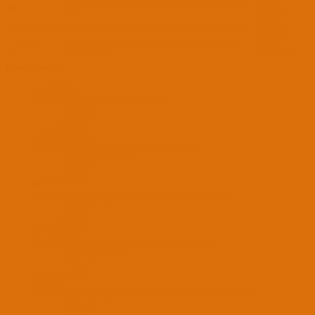
[Başarılı Kurulum] Lenovo IdeaPad 310 15-IKB MacOS Sequoia
Başarılı
M
15.3.1
Kurulumlar
Başarılı
[Başarılı Kurulum] Lenovo ThinkPad T470 MacOS Sonoma 14.0
Kurulumlar
[Başarılı Kurulum] i7 10700K - RX 6600 - Z490 Tomahawk -
Başarılı
macOS Sequoia
Kurulumlar
Benzer konular
[Başarılı Kurulum] HP 255 G8 macOS Sequoia
Başlatan hareketli27
30 Ara 2025
Cevaplar: 12
Başarılı Kurulumlar
[BAŞARILI KURULUM] A520M Pro | macOS Tahoe 26.0
Başlatan ErdemMantıSever
23 Kas 2025
Cevaplar: 0
Başarılı Kurulumlar
M
[Başarılı Kurulum] Lenovo IdeaPad 310 15-IKB MacOS Sequoia 15.3.1
Başlatan melihgün
11 Eki 2025
Cevaplar: 1
Başarılı Kurulumlar
[Başarılı Kurulum] Lenovo ThinkPad T470 MacOS Sonoma 14.0
Başlatan SparklyTR124
29 Ağu 2025
Cevaplar: 0
Başarılı Kurulumlar
[Başarılı Kurulum] i7 10700K - RX 6600 - Z490 Tomahawk - macOS Sequoia
Başlatan Dexcorp
26 Tem 2025