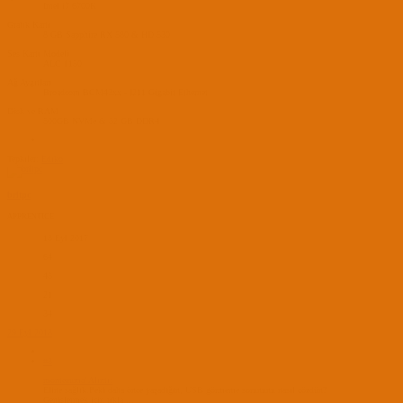
Intel i7 6700K
Grafik Kartı
8 GB Sapphire RX 580 & HD 530
Ses Kartı Modeli
ALC 1150
Ağ Aygıtları
Broadcom BCM43xx - I211 Gigabit Ethernet
Disk ve RAM
500GB NVMe & 32 GB DDR4
Tepkiler:
Ediko
brltpc
APPRENTICE
13 Eyl 2017
64
45
21
34
29 Eyl 2018
#3
montezuma' Alıntı:
Eline sağlık.Peki daha önce yaşadığın, USB görmeme sorununu nasıl çözdün?
Genişletmek için tıkla ...