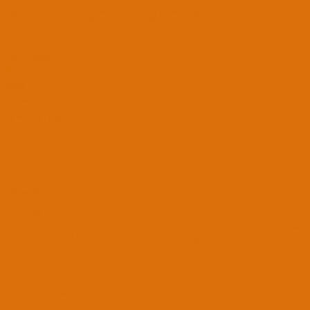
Sağol hocam. Kullandığım USB belleğin boyutu imaj ile hemen hemen aynı kapasiteye sahipti
muhtelemen eksik dosyalar kalıyordu USB belliği değiştirdim sorun düzeldi.
Tepkiler:
Ediko
Ediko
MASTER JEDI
DENEYİMLİ ÜYE
6 Ocak 2017
1,400
1,014
1,401
29 Eyl 2018
#4
Sizin Mojave build number kaç acaba ben Mojave Beta 11 iken kurulum yapmıştım acaba farklımı merak
ettim. Benim ki Mojave 10.14 (18A389) sizinki nedir?
Güncelleme var mı diye kontrol ettiğimde sisteminiz güncel diyor. Bu sürüm Gold Master sürümü idi.
BootLoader
OpenCore 1.0.5 (Dev) / Sonoma
Laptop Modeli
Asus VivoBook x571li-bq377
İşlemci Modeli