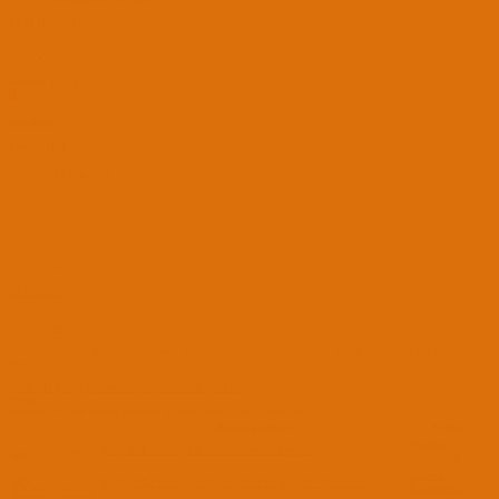
10.14 (18A391)
Tepkiler:
Ediko
V
volcanosx
APPRENTICE
10 Mar 2019
4
0
0
38
19 Mar 2019
#6
Arkadaşım benim sistemim seninkine biraz benziyor ekran kartı dışında aynı gibi, sistemi ssd ye mi
kurdun?
Yanıt için giriş yapmanız veya üye olmanız gerekir.
Paylaş:
Facebook
Twitter
Reddit
Pinterest
Tumblr
WhatsApp
E-posta
Link
Benzer konular
Forum
Başarılı
[Başarılı Kurulum] HP 255 G8 macOS Sequoia
Kurulumlar
Başarılı
[BAŞARILI KURULUM] A520M Pro | macOS Tahoe 26.0
Kurulumlar