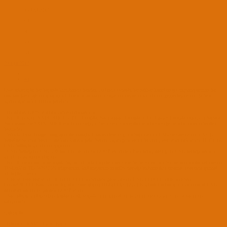
13 Eyl 2017
64
45
21
34
29 Eyl 2018
#1
Evet arkadaşlar bir başarılı kurulumda benden. Aslında videolu bir rehber hazırlamayı düşünüyordum bir
çok kez kayıt aldım ama bu sürümde biraz sıkıntı yaşadım neyse ki kurulumu gerçekleştirdim. Şimdi
aşama aşama kuruluma geçelim.
- İlk olarak BIOS ayarları varsayılana çektim.
- Kurulum için; SATA: AHCI, VT-D: Disable, Secureboot: Disable, CFG-Lock= Disable yaptım. ( Sadece
Secureboot ve SATA: AHCI ayarlarını değiştirmem yetir varsayılan ayarlarda diğer ayarlar zaten istenilen
biçimde)
- Win32 Disk Imager programı ile masaüstü sistemlere uygun imajı indirip USB'ye yazdırdım. ( 8 GB
belleklerde imaj boyutu ile kafa kafaya gelir benim yaşadığım sorun buymuş sonradan fark ettim 16 GB'lık
USB bellekle kurulumu yaptım)
- USB belleğimi USB 2.0 portuna taktım ve BOOT ekranında hazırlamış olduğum USB belleği seçtim
kurulum ekranına ulaştım.
- Kurulumdan sonra beni çok hoş bir sürpriz karşıladı ses ve ethernet direk tanındı, odama kablo çekmedim
TP-Link'in TL- WN823N adaptörünü kullanıyorum macOS desteği bulunmakta internet sitesinde güncel
sürücüler mevcut.
- Clover Bootloader kurulumunu UEFI sistemlere göre yaptım USB/EFI/CLOVER içindeki
Driver64UEFI, Kext ve config.plist dosyalarını HDD/EFI/CLOVER klasörü içine attım ve sistemi USB
olmadan sorunsuz şekilde BOOT ettim.
- Son olarak kullandığım kablosuz ağ adaptörünün güncel sürücüsünü indirip kurdum ve sorunsuz
çalışmakta.
Çalışanlar;
- İşlemci - RAM - Ekran Kartı