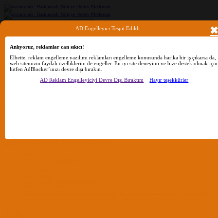
AD Engelleyici Tespit Edildi
Ara
Anlıyoruz, reklamlar can sıkıcı!
Elbette, reklam engelleme yazılımı reklamları engelleme konusunda harika bir iş çıkarsa da,
web sitemizin faydalı özelliklerini de engeller. En iyi site deneyimi ve bize destek olmak için
Sadece başlıkları ara
lütfen AdBlocker’ınızı devre dışı bırakın.
Kullanıcı:
AD Reklam Engelleyiciyi Devre Dışı Bıraktım
Hayır teşekkürler
Ara
Gelişmiş Arama...
Sadece başlıkları ara
Kullanıcı:
Ara
Advanced...
Menü
Forumlar
Yeni Mesajlar
Forumlarda Ara
confıg düzenle
OC Config Düzenle
REHBERLER
OpenCore Rehberler
Clover Rehberler
KURULUM DOSYALARI
macOS Tahoe
macOS Sequoia
macOS Sonoma
macOS Ventura
macOS Monterey
macOS Big
Sur
macOS Catalina
macOS Mojave
macOS High Sierra
macOS Sierra
macOS El Capitan
Forumlar
Giriş Yap