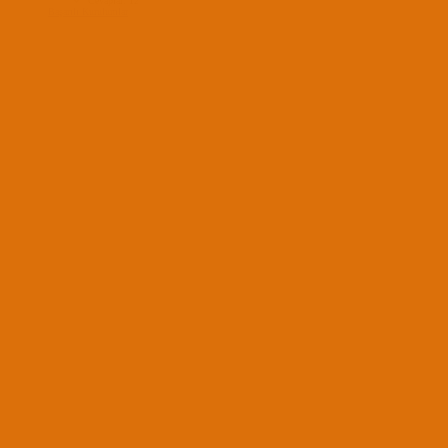
Cevaplar: 12
Başarılı Kurulumlar