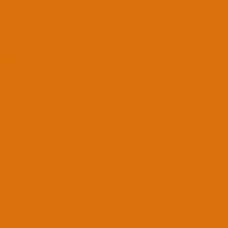
- Ses
- Ethernet
- Kablosuz Ağ Adaptörü
- Uyku ( macOS High Sierra'da çalışmıyordu )
Moderatörün son düzenlenenleri:
20 Mar 2019
Tepkiler:
techo
ve
Ediko
montezuma
MASTER YODA
Yönetici
19 Eki 2016
29,833
7,599
4,401
29 Eyl 2018
#2
Eline sağlık.Peki daha önce yaşadığın, USB görmeme sorununu nasıl çözdün?
BootLoader
OpenCore 0.6.4
Anakart Modeli
Asus Z170 Deluxe
İşlemci Modeli