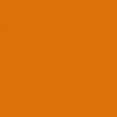
Paylaş:
Facebook
Twitter
Reddit
Pinterest
Tumblr
WhatsApp
E-posta
Link
Benzer konular
Forum
Başarılı
[Başarılı Kurulum] HP 255 G8 macOS Sequoia
Kurulumlar
Başarılı
[BAŞARILI KURULUM] A520M Pro | macOS Tahoe 26.0
Kurulumlar
[Başarılı Kurulum] Lenovo IdeaPad 310 15-IKB MacOS Sequoia
Başarılı
M
15.3.1
Kurulumlar
Başarılı
[Başarılı Kurulum] Lenovo ThinkPad T470 MacOS Sonoma 14.0
Kurulumlar
[Başarılı Kurulum] i7 10700K - RX 6600 - Z490 Tomahawk -
Başarılı
macOS Sequoia
Kurulumlar
Benzer konular
[Başarılı Kurulum] HP 255 G8 macOS Sequoia
Başlatan hareketli27
30 Ara 2025
Cevaplar: 12
Başarılı Kurulumlar
[BAŞARILI KURULUM] A520M Pro | macOS Tahoe 26.0
Başlatan ErdemMantıSever
23 Kas 2025
Cevaplar: 0
Başarılı Kurulumlar
M
[Başarılı Kurulum] Lenovo IdeaPad 310 15-IKB MacOS Sequoia 15.3.1
Başlatan melihgün
11 Eki 2025
Cevaplar: 1
Başarılı Kurulumlar
[Başarılı Kurulum] Lenovo ThinkPad T470 MacOS Sonoma 14.0
Başlatan SparklyTR124