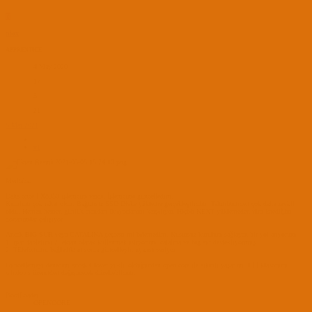
N
niox
APPRENTICE
4 May 2020
17
5
21
8 Mar 2021
#1
Merhaba.
Daha önce FX8350 işlemcim vardı. İşlemcimi güncelledim.
Kurulum çok rahat oldu. Bağımsız SSD Diske yükleme gerçekleştirdim. Tahminimden çok daha zevkli
oldu. Hemen hemen günlük standart ihtiyaçlarımı karşılıyor. Hiçbir KEXT yüklemeden tüm istediğim
donanımlar çalışıyor.
Ancak BİG SUR veya CATALİNA geçsem mi bilemedim. Kusursuz kurulum sağlayan bir yol arıyorum.
1. ipad tabletimi 2. ekran olarak kullanmak istiyorum. catalina ve big sur destekliyormuş.
2. TElefonumu bağladıktan sonra güncelleyin uyarısı veriyor.
Güncellemeyi denedim ancak Clover yüklü olduğundan open core ile sıkıntı yaşadım. EFI klasörünü
windows üzerinden değiştirerek düzeltebildim.
BootLoader
OPENCORE