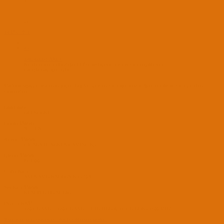
17
5
21
14 Mar 2021
#3
montezuma' Alıntı:
Kurulum için kullandığın EFI'yi paylaşırsan kaynak yaratmış olursun.
Genişletmek için tıkla ...
Merhaba teşekkür ederim cvp için. Big Sur kurdum daha sonrasında. Aynı usb ile bir daha kurulum
yapamadım.
BootLoader
OPENCORE
Laptop Modeli
X555LN
Anakart Modeli
GIGABYTE AORUS GAMING K3
İşlemci Modeli
I9-9900
Grafik Kartı
ASUS AMD RADEON R9 270X
Ses Kartı Modeli
REALTEK HD AUDIO
Disk ve RAM
120 GB SSD + 120 GB SSD + 4 TB HDD & 16 GB DDR3 1600 MHZ
Yanıt için giriş yapmanız veya üye olmanız gerekir.