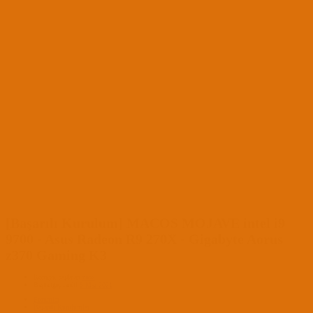
[Başarılı Kurulum] MACOS MOJAVE intel i9
9700 - Asus Radeon R9 270X - Gigabyte Aorus
z370 Gaming K3
Konuyu başlatan
niox
Başlangıç tarihi
8 Mar 2021
Forumlar
Başarılı Kurulumlar