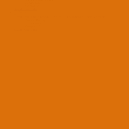
29 Ağu 2025
Cevaplar: 0
Başarılı Kurulumlar
[Başarılı Kurulum] i7 10700K - RX 6600 - Z490 Tomahawk - macOS Sequoia
Başlatan Dexcorp
26 Tem 2025
Cevaplar: 12
Başarılı Kurulumlar