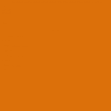
Sur
macOS Catalina
macOS Mojave
macOS High Sierra
macOS Sierra
macOS El Capitan
Forumlar
Giriş Yap
Kayıt Ol
Ara
Sadece başlıkları ara
Kullanıcı:
Ara
Gelişmiş Arama...
Sadece başlıkları ara
Kullanıcı:
Ara
Advanced...
Menü