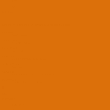
7,599
4,401
10 Mar 2021
#2
Kurulum için kullandığın EFI'yi paylaşırsan kaynak yaratmış olursun.
BootLoader
OpenCore 0.6.4
Anakart Modeli
Asus Z170 Deluxe
İşlemci Modeli
Intel i7 6700K
Grafik Kartı
8 GB Sapphire RX 580 & HD 530
Ses Kartı Modeli
ALC 1150
Ağ Aygıtları
Broadcom BCM43xx - I211 Gigabit Ethernet
Disk ve RAM
500GB NVMe & 32 GB DDR4
N
niox
APPRENTICE
4 May 2020