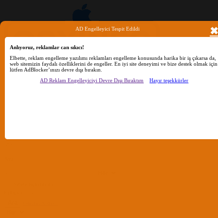
AD Engelleyici Tespit Edildi
Anlıyoruz, reklamlar can sıkıcı!
Elbette, reklam engelleme yazılımı reklamları engelleme konusunda harika bir iş çıkarsa da,
web sitemizin faydalı özelliklerini de engeller. En iyi site deneyimi ve bize destek olmak için
lütfen AdBlocker’ınızı devre dışı bırakın.
AD Reklam Engelleyiciyi Devre Dışı Bıraktım
Hayır teşekkürler
Ara
Sadece başlıkları ara
Kullanıcı:
Ara
Gelişmiş Arama...