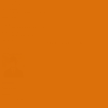
Laptop Modeli
X555LN
Anakart Modeli
GIGABYTE AORUS GAMING K3
İşlemci Modeli
I9-9900
Grafik Kartı
ASUS AMD RADEON R9 270X
Ses Kartı Modeli
REALTEK HD AUDIO
Disk ve RAM
120 GB SSD + 120 GB SSD + 4 TB HDD & 16 GB DDR3 1600 MHZ
Tepkiler:
montezuma
montezuma
MASTER YODA
Yönetici
19 Eki 2016
29,833