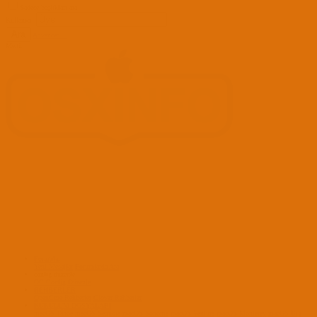
Sadece başlıkları ara
Kullanıcı:
Ara
Advanced...
Menü
Forumlar
Yeni Mesajlar
Forumlarda Ara
confıg düzenle
OC Config Düzenle
REHBERLER
OpenCore Rehberler
Clover Rehberler
KURULUM DOSYALARI
macOS Tahoe
macOS Sequoia
macOS Sonoma
macOS Ventura
macOS Monterey
macOS Big