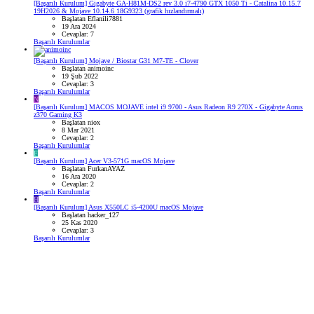
[Başarılı Kurulum] Gigabyte GA-H81M-DS2 rev 3.0 i7-4790 GTX 1050 Ti - Catalina 10.15.7
19H2026 & Mojave 10.14.6 18G9323 (grafik hızlandırmalı)
Başlatan Eflanili7881
19 Ara 2024
Cevaplar: 7
Başarılı Kurulumlar
[Başarılı Kurulum] Mojave / Biostar G31 M7-TE - Clover
Başlatan animoinc
19 Şub 2022
Cevaplar: 3
Başarılı Kurulumlar
N
[Başarılı Kurulum] MACOS MOJAVE intel i9 9700 - Asus Radeon R9 270X - Gigabyte Aorus
z370 Gaming K3
Başlatan niox
8 Mar 2021
Cevaplar: 2
Başarılı Kurulumlar
F
[Başarılı Kurulum] Acer V3-571G macOS Mojave
Başlatan FurkanAYAZ
16 Ara 2020
Cevaplar: 2
Başarılı Kurulumlar
H
[Başarılı Kurulum] Asus X550LC i5-4200U macOS Mojave
Başlatan hacker_127
25 Kas 2020
Cevaplar: 3
Başarılı Kurulumlar