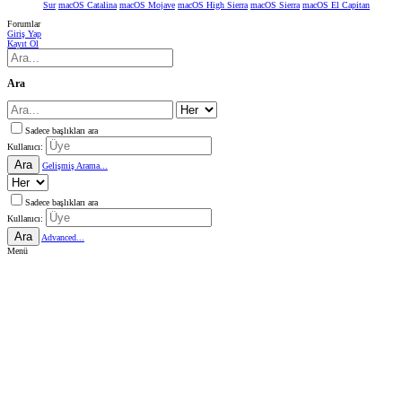
Sur
macOS Catalina
macOS Mojave
macOS High Sierra
macOS Sierra
macOS El Capitan
Forumlar
Giriş Yap
Kayıt Ol
Ara
Sadece başlıkları ara
Kullanıcı:
Ara
Gelişmiş Arama...
Sadece başlıkları ara
Kullanıcı:
Ara
Advanced...
Menü