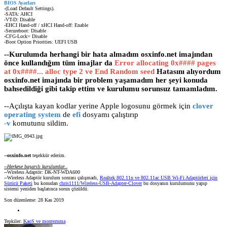
BIOS Ayarları
-(Load Default Settings).
-SATA: AHCI
-VT-D: Disable
-EHCI Hand-off / xHCI Hand-off: Enable
-Secureboot: Disable
-CFG-Lock= Disable
-Boot Option Priorities: UEFI USB
--Kurulumda herhangi bir hata almadım osxinfo.net imajından
önce kullandığım tüm imajlar da
Error allocating 0x#### pages
at 0x####... alloc type 2 ve End Random seed
Hatasını alıyordum
osxinfo.net imajında bir problem yaşamadım her şeyi konuda
bahsedildiği gibi takip ettim ve kurulumu sorunsuz tamamladım.
--Açılışta kayan kodlar yerine Apple logosunu görmek için
clover
operating system
de
efi
dosyamı çalıştırıp
-
v
komutunu sildim.
--
osxinfo.net
teşekkür ederim.
--Herkese başarılı kurulumlar..
--Wireless Adaptör: DK-NT-WDA600
--Wireless Adaptör kurulum sonrası çalışmadı,
Realtek 802.11n ve 802.11ac USB Wi-Fi Adaptörleri için
Sürücü Paketi
bu konudan
chris1111/Wireless-USB-Adapter-Clover
bu dosyanın kurulumunu yapıp
sistemi yeniden başlatınca sorun çözüldü.
Son düzenleme:
28 Kas 2019
Tepkiler:
KaoS
ve
montezuma