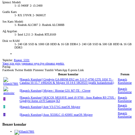
İşlemci Modeli
1- i5 9400F 2- i5-2400
Grafik Kartı
1- RX 570VR 2- 9600GT
Ses Kartı Modeli
1- Realtek ALC887 2- Realtek ALC888B
Ağ Aygıtları
1- İntel L211 2- Realtek RTL8169
Disk ve RAM
1- 240 GB SSD & 1000 GB HDD & 16 GB DDR4 2- 240 GB SSD & 500 GB HDD & 16 GB
DDR3
Tepkiler:
Reaper_5331
Yanıt için giriş yapmanız veya üye olmanız gerekir.
Paylaş:
Facebook
Twitter
Reddit
Pinterest
Tumblr
WhatsApp
E-posta
Link
Benzer konular
Forum
[Başarılı Kurulum] Gigabyte GA-H81M-DS2 rev 3.0 i7-4790 GTX 1050 Ti -
Başarılı
Catalina 10.15.7 19H2026 & Mojave 10.14.6 18G9323 (grafik hızlandırmalı)
Kurulumlar
Başarılı
[Başarılı Kurulum] Mojave / Biostar G31 M7-TE - Clover
Kurulumlar
[Başarılı Kurulum] MACOS MOJAVE intel i9 9700 - Asus Radeon R9 270X -
Başarılı
N
Gigabyte Aorus z370 Gaming K3
Kurulumlar
Başarılı
F
[Başarılı Kurulum] Acer V3-571G macOS Mojave
Kurulumlar
Başarılı
H
[Başarılı Kurulum] Asus X550LC i5-4200U macOS Mojave
Kurulumlar
Benzer konular