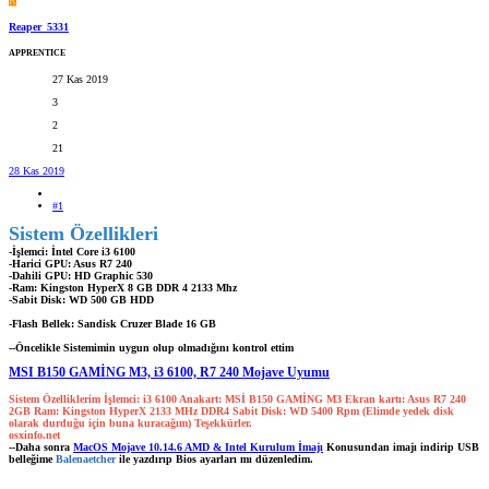
R
Reaper_5331
APPRENTICE
27 Kas 2019
3
2
21
28 Kas 2019
#1
Sistem Özellikleri
-İşlemci: İntel Core i3 6100
-Harici GPU: Asus R7 240
-Dahili GPU: HD Graphic 530
-Ram: Kingston HyperX 8 GB DDR 4 2133 Mhz
-Sabit Disk: WD 500 GB HDD
-Flash Bellek: Sandisk Cruzer Blade 16 GB
--Öncelikle Sistemimin uygun olup olmadığını kontrol ettim
MSI B150 GAMİNG M3, i3 6100, R7 240 Mojave Uyumu
Sistem Özelliklerim İşlemci: i3 6100 Anakart: MSİ B150 GAMİNG M3 Ekran kartı: Asus R7 240
2GB Ram: Kingston HyperX 2133 MHz DDR4 Sabit Disk: WD 5400 Rpm (Elimde yedek disk
olarak durduğu için buna kuracağım) Teşekkürler.
osxinfo.net
--Daha sonra
MacOS Mojave 10.14.6 AMD & Intel Kurulum İmajı
Konusundan imajı indirip USB
belleğime
Balenaetcher
ile yazdırıp Bios ayarları mı düzenledim.