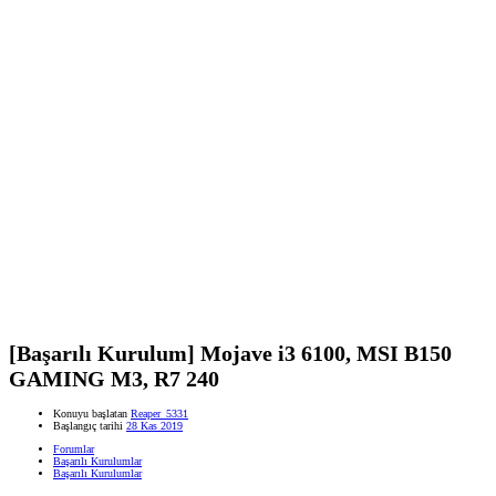
[Başarılı Kurulum] Mojave i3 6100, MSI B150
GAMING M3, R7 240
Konuyu başlatan
Reaper_5331
Başlangıç tarihi
28 Kas 2019
Forumlar
Başarılı Kurulumlar
Başarılı Kurulumlar