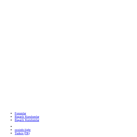
Forumlar
Başarılı Kurulumlar
Başarılı Kurulumlar
osxinfo-light
Turkce (TR)