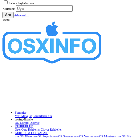
Sadece başlıkları ara
Kullanıcı:
Ara
Advanced...
Menü
Forumlar
Yeni Mesajlar
Forumlarda Ara
confıg düzenle
OC Config Düzenle
REHBERLER
OpenCore Rehberler
Clover Rehberler
KURULUM DOSYALARI
macOS Tahoe
macOS Sequoia
macOS Sonoma
macOS Ventura
macOS Monterey
macOS Big