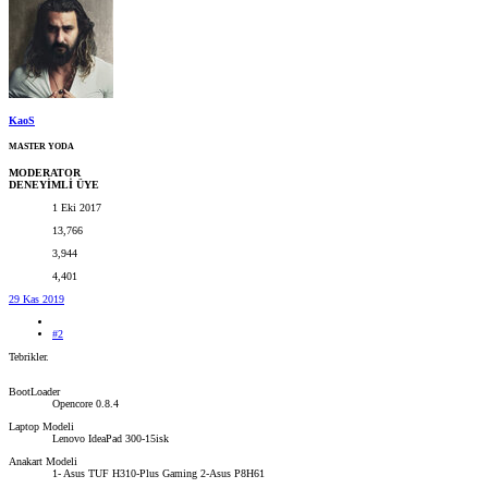
KaoS
MASTER YODA
MODERATOR
DENEYİMLİ ÜYE
1 Eki 2017
13,766
3,944
4,401
29 Kas 2019
#2
Tebrikler.
BootLoader
Opencore 0.8.4
Laptop Modeli
Lenovo IdeaPad 300-15isk
Anakart Modeli
1- Asus TUF H310-Plus Gaming 2-Asus P8H61