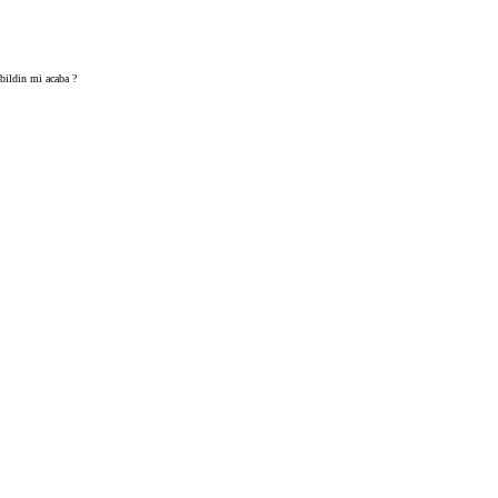
abildin mi acaba ?