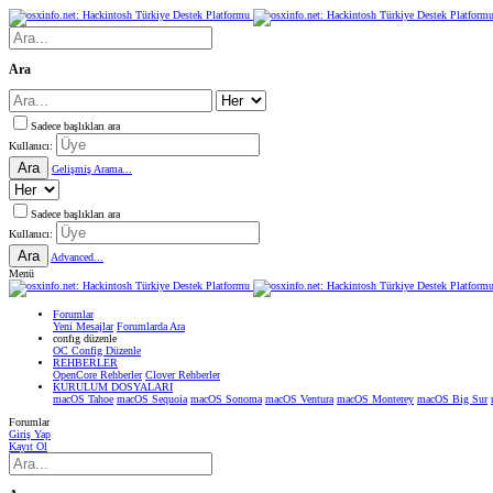
Ara
Sadece başlıkları ara
Kullanıcı:
Ara
Gelişmiş Arama...
Sadece başlıkları ara
Kullanıcı:
Ara
Advanced...
Menü
Forumlar
Yeni Mesajlar
Forumlarda Ara
confıg düzenle
OC Config Düzenle
REHBERLER
OpenCore Rehberler
Clover Rehberler
KURULUM DOSYALARI
macOS Tahoe
macOS Sequoia
macOS Sonoma
macOS Ventura
macOS Monterey
macOS Big Sur
Forumlar
Giriş Yap
Kayıt Ol