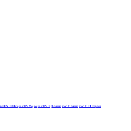
macOS Catalina
macOS Mojave
macOS High Sierra
macOS Sierra
macOS El Capitan