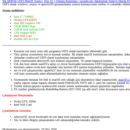
Tek HDD'de UEFI MacOS Sierra⎪ Win 10 ⎪Ubuntu Kurulumu | osxinfo.net: Hackintosh Türkiye Destek Pl
UEFİ olarak windows ,macos ve apricityOS-gnome(ubantu yerine) kurmaya karar verdim ve yukardaki rehberi b
Sistem özellikleri;
Intel i7 7700HQ
Nvidia GTX1050Ti
Intel HD Graphics 630
16GB DDR4 Ram
256GB Intel m2Sata SSD
1TB Seagate HDD
Intel Wifi Card
Realtek HD ALC629
-----------------------------------------------------------------------------------------------------
Kurulum usb lerini rufus adlı programla UEFI olarak hazırladım rehberdeki gibi.
Tüm işletim sistemlerini ssd ye kurmak istedim. İlk olarak macOS kurulumunu tamamladım, dah
Ardından windows10 UEFI olarak kurulumunu tamamladım.
Disk yönetiminden abricityOS için bölüntü oluşturdum. Ve onuda başarıyla kurdum.
Usb den boot ederek macOS'u açtım ve clover bootloader krulumunu UEFI bilgisayarlar için ola
Kextlerin sadece nvida kext dişindaki tüm kextleri EFI içersine kopyaladım yükledim. Yeniden baş
ses ve wifi çalışmıyordu, appleALC kext ile ses sorununu çözemedim voodoHDA ile ses sorununu 
wifi kartı uyumsuzdu zaten ethernet(kablolu) üzerinden internete erişim sağladım.
Sistemimde bulunan 1tb hdd yi macOS ntfs olduğu için okuyabilyor fakat yazamıyordu;
macOS'a 
yanliş yaptım ondan başarılı olmadı) bende PARAGON NTFS adlı 3. parti bir yazılımı kurarak bu 
Sistem uykuya geçince uyanmıyordu sorunu sistem ayarlarından uykuya geçmesini engelledim.
Pil yüzdesi gözükmüyordu RehabMan-Battery-2017-1001.zip adlı kext'i other dosyasının içine attım v
Çalışmayan Donanımlar
Nvdia GTX 1050ti
Intel Wifi Card
Çözülemeyen Sorunlar
AbricityOS clover bootloader de yok fakat boot menüden erişim sağlayabiliyorum.
Siri ve dikte düzgün çalışmamakta wifi çalışmadığından kaynaklı olabilir.
Moderatörün son düzenlenenleri:
19 Tem 2018