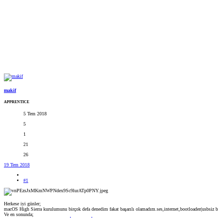
makif
APPRENTICE
5 Tem 2018
5
1
21
26
19 Tem 2018
#1
Herkese iyi günler;
macOS High Sierra kurulumunu birçok defa denedim fakat başarılı olamadım.ses,internet,bootloader(usbsiz b
Ve en sonunda;