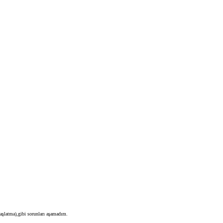
aşlatma),gibi sorunları aşamadım.