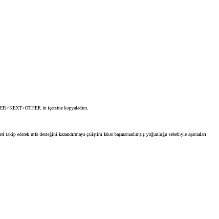
 CLOVER>KEXT>OTHER in içersine kopyaladım.
ri takip ederek ntfs desteğini kazandırmaya çaliştim fakat başaramadım(iş yoğunluğu sebebiyle aşamaları