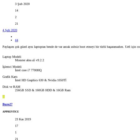
3 Şub 2020
14
2
21
4 Şub 2020
#4
Paylaşım çok güzel aynı laptoptan bende de var ancak usbsiz boot etmeyi bir türlü başaramadım. Uefi için co
Laptop Modeli
Monster abra a5 v9.2.2
İşlemci Modeli
İntel core i7 7700HQ
Grafik Kartı
İntel HD Graphics 630 & Nvidia 1050Tİ
Disk ve RAM
256GB SSD & 160GB HDD & 16GB Ram
B
Buro27
APPRENTICE
23 Kas 2019
17
1
21