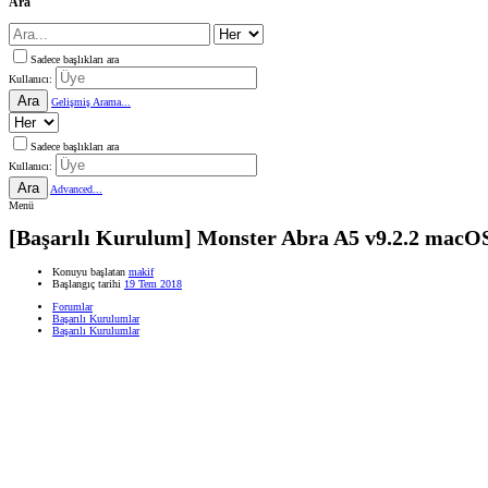
Ara
Sadece başlıkları ara
Kullanıcı:
Ara
Gelişmiş Arama...
Sadece başlıkları ara
Kullanıcı:
Ara
Advanced...
Menü
[Başarılı Kurulum] Monster Abra A5 v9.2.2 macOS
Konuyu başlatan
makif
Başlangıç tarihi
19 Tem 2018
Forumlar
Başarılı Kurulumlar
Başarılı Kurulumlar