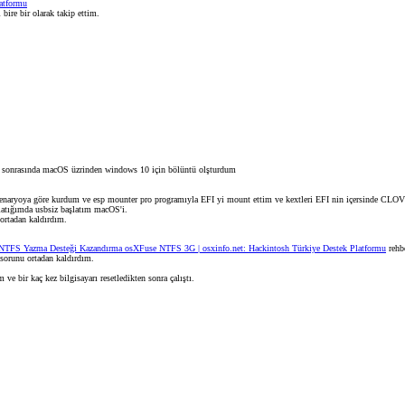
atformu
ire bir olarak takip ettim.
a sonrasında macOS üzrinden windows 10 için bölüntü olşturdum
n senaryoya göre kurdum ve esp mounter pro programıyla EFI yi mount ettim ve kextleri EFI nin içersinde
latığımda usbsiz başlatım macOS'i.
ortadan kaldırdım.
NTFS Yazma Desteği Kazandırma osXFuse NTFS 3G | osxinfo.net: Hackintosh Türkiye Destek Platformu
rehbe
sorunu ortadan kaldırdım.
e bir kaç kez bilgisayarı resetledikten sonra çalıştı.