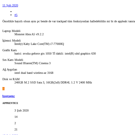
11 Şub 2020
#5
Öncelikle hayırlı olsun aynı pc bende de var trackpad tüm fonksiyonları halledebildin mi bi de applealc tanıt
Laptop Modeli
Monster Abra A5 v9.2.2
İşlemci Modeli
İntel(r) Kaby Lake Core(TM) i7-7700HQ
Grafik Kartı
harici: nvıdıa geforce gtx 1050 Tİ dahili: intel(R) uhd graphics 630
Ses Kartı Modeli
Sound Blaster(TM) Cinema 3
Ağ Aygıtları
intel dual band wireless-ac 3168
Disk ve RAM
240GB M.2 SSD Sata 3, 16GB(2x8) DDR4L 1.2 V 2400 MHz
B
bugragnc
APPRENTICE
3 Şub 2020
14
2
21