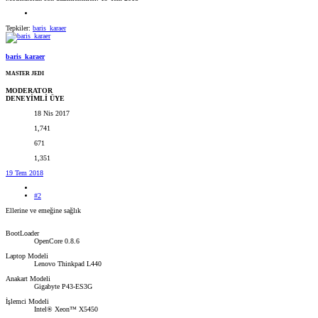
Tepkiler:
baris_karaer
baris_karaer
MASTER JEDI
MODERATOR
DENEYİMLİ ÜYE
18 Nis 2017
1,741
671
1,351
19 Tem 2018
#2
Ellerine ve emeğine sağlık
BootLoader
OpenCore 0.8.6
Laptop Modeli
Lenovo Thinkpad L440
Anakart Modeli
Gigabyte P43-ES3G
İşlemci Modeli
Intel® Xeon™ X5450