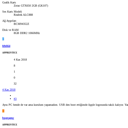
Grafik Kartı
Zotac GTX650 2GB (GK107)
Ses Kartı Modeli
Realtek ALC888
Ağ Aygıtları
BCM94352Z
Disk ve RAM
8GB DDR2 1066MHz
F
frh664
APPRENTICE
4 Kas 2018
8
1
0
32
4 Kas 2018
#3
Aynı PC bende de var ama kurulum yapamadım. USB den boot ettiğimde Apple logosunda takılı kalıyor. Yard
B
bugragnc
APPRENTICE