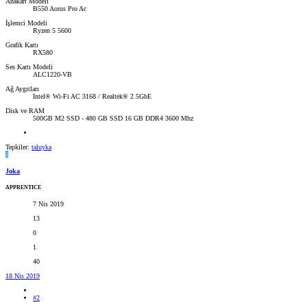
Anakart Modeli
B550 Aorus Pro Ac
İşlemci Modeli
Ryzen 5 5600
Grafik Kartı
RX580
Ses Kartı Modeli
ALC1220-VB
Ağ Aygıtları
Intel® Wi-Fi AC 3168 / Realtek® 2.5GbE
Disk ve RAM
500GB M2 SSD - 480 GB SSD 16 GB DDR4 3600 Mhz
Tepkiler:
taluyka
J
Joka
APPRENTICE
7 Nis 2019
13
0
1
40
18 Nis 2019
#2