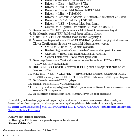
Drivers -> Audio -> 100 Series Audio
Drivers -> Disk -> 3rd Party SATA
Drivers -> Disk -> 3rd Party eSATA
Drivers -> Disk -> Intel Generic AHCI SATA
Drivers -> Misc -> FakeSMC
Drivers -> Network -> Atheros -> AtherosE2200Ethernet v2.2.0d0
Drivers -> USB -> 3rd Party USB 3.0
Drivers -> USB -> Increase Max Port Limit
Customize -> System Definitions -> iMac -> iMac17,1
Bundan sonra "Build" tuşuna basarark Multibeast kurulumunu başlatın.
Bu işlemden sonra "EFI" bölüntüsü boot edilmiş olacak.
Şimdi USB-->EFI-->klasörünü masa üstüne kopyalayın.
Masaüstüne kopyaladığınız EFI-->CLOVER-->içinden Config.plist dosyasını
Clover Configurator ile açın ve aşağıdaki düzenlemeleri yapın.
SMBIOS--> iMac 17,1 olarak ayarlayın.
Boot--> Arguments--> nv_disable=1 üzerindeki işareti kaldırın.
Graphics--> Inject Intel üzerindeki işareti kaldırın.
System Parameters-- NvidiaWeb işaretleyin.
Bunu yaptıktan sonra Config dosyasını kaydedin ve bunu HDD--> EFI--
>CLOVER içine kopyalayın.
HDD-->EFI-->CLOVER-->drivers64UEFI içinden OsxAptioFix2Drv-64.efi
dosyasını silin.
Masa üstü--> EFI--> CLOVER--> drivers64UEFI içinden OsxAptioFix2Drv-
free2000.efi dosyasını HDD-->EFI-->CLOVER-->drivers64UEFI içine koyun.
Bu işlemden sonra AGPDfix çalıştırın.
Bundan sonra sistemi yeniden başlatın.
Sistem yeniden başladığında "DEL" tuşuna basarak Sierra kurulu diskinizi Boot
sırasında ilk sıraya alın.
Bu işlemden sonra sistem direk olarak Clover ile boot edecektir.
Konudaki yazıların bir çoğu alıntı yapılmıştır. sistemimiz hemen hemen aynı olan arkadaşın
konusundan alıntı yaptım izinsiz yaptım ama inşallah görür ve izin verir alıntı yaptığım konu :
[Başarılı Kurulum] Sierra⎪MSI Z170A Gaming M5, i7-6700K, GTX 970 | osxinfo.net: Hackintosh
Türkiye Destek Platformu
Konuya edit gelecek tekrardan.​
Kullandığım EFI klasörü ve gerekli argümanlar eklenecek.​
Sistem Görüntüsü
Moderatörün son düzenlenenleri:
14 Nis 2020