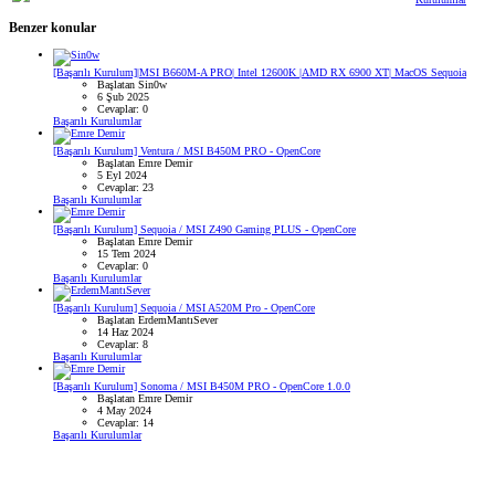
Benzer konular
[Başarılı Kurulum]|MSI B660M-A PRO| Intel 12600K |AMD RX 6900 XT| MacOS Sequoia
Başlatan Sin0w
6 Şub 2025
Cevaplar: 0
Başarılı Kurulumlar
[Başarılı Kurulum] Ventura / MSI B450M PRO - OpenCore
Başlatan Emre Demir
5 Eyl 2024
Cevaplar: 23
Başarılı Kurulumlar
[Başarılı Kurulum] Sequoia / MSI Z490 Gaming PLUS - OpenCore
Başlatan Emre Demir
15 Tem 2024
Cevaplar: 0
Başarılı Kurulumlar
[Başarılı Kurulum] Sequoia / MSI A520M Pro - OpenCore
Başlatan ErdemMantıSever
14 Haz 2024
Cevaplar: 8
Başarılı Kurulumlar
[Başarılı Kurulum] Sonoma / MSI B450M PRO - OpenCore 1.0.0
Başlatan Emre Demir
4 May 2024
Cevaplar: 14
Başarılı Kurulumlar