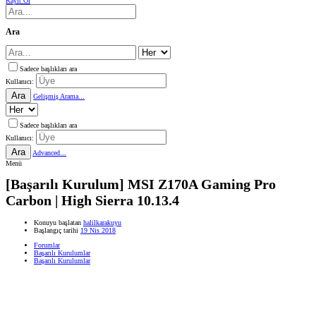
Kayıt Ol
Ara
Sadece başlıkları ara
Kullanıcı:
Ara
Gelişmiş Arama...
Sadece başlıkları ara
Kullanıcı:
Ara
Advanced...
Menü
[Başarılı Kurulum] MSI Z170A Gaming Pro
Carbon | High Sierra 10.13.4
Konuyu başlatan
halilkarakuyu
Başlangıç tarihi
19 Nis 2018
Forumlar
Başarılı Kurulumlar
Başarılı Kurulumlar