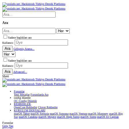
Ara
Sadece başlıkları ara
Kullanıcı:
Ara
Gelişmiş Arama...
Sadece başlıkları ara
Kullanıcı:
Ara
Advanced...
Menü
Forumlar
Yeni Mesajlar
Forumlarda Ara
confıg düzenle
OC Config Düzenle
REHBERLER
OpenCore Rehberler
Clover Rehberler
KURULUM DOSYALARI
macOS Tahoe
macOS Sequoia
macOS Sonoma
macOS Ventura
macOS Monterey
macOS Big
Sur
macOS Catalina
macOS Mojave
macOS High Sierra
macOS Sierra
macOS El Capitan
Forumlar
Giriş Yap