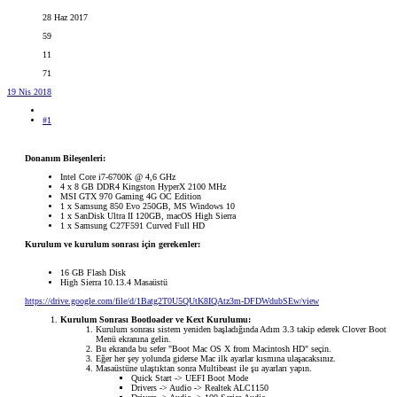
28 Haz 2017
59
11
71
19 Nis 2018
#1
Donanım Bileşenleri:
Intel Core i7-6700K @ 4,6 GHz
4 x 8 GB DDR4 Kingston HyperX 2100 MHz
MSI GTX 970 Gaming 4G OC Edition
1 x Samsung 850 Evo 250GB, MS Windows 10
1 x SanDisk Ultra II 120GB, macOS High Sierra
1 x Samsung C27F591 Curved Full HD
Kurulum ve kurulum sonrası için gerekenler:
16 GB Flash Disk
High Sierra 10.13.4 Masaüstü
https://drive.google.com/file/d/1Batg2T0U5QUtK8IQAtz3m-DFDWdubSEw/view
Kurulum Sonrası Bootloader ve Kext Kurulumu:
Kurulum sonrası sistem yeniden başladığında Adım 3.3 takip ederek Clover Boot
Menü ekranına gelin.
Bu ekranda bu sefer "Boot Mac OS X from Macintosh HD" seçin.
Eğer her şey yolunda giderse Mac ilk ayarlar kısmına ulaşacaksınız.
Masaüstüne ulaştıktan sonra Multibeast ile şu ayarları yapın.
Quick Start -> UEFI Boot Mode
Drivers -> Audio -> Realtek ALC1150