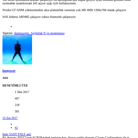
uyumadan uyandırırsam full açıyor ışığı öyle kullanıyorum.
Nvidia GT 620M yükleyemedim ama çözünürlük sorunum yok HD 4000 1366x768 olarak çalışıyor
Wifi Atheros AR9485 çalışıyor yalnız bluetooth çalışmıyor.
Tepkiler:
durmusoglu
,
Seyfullah N
ve
montezuma
linepower
JEDI
DENEYİMLİ ÜYE
1 Mar 2017
407
218
301
13 Ara 2017
#2
İndir SSDT PNLF aml
Bu dosyayı EFI/Clover/ACPI/Patched içerisine koy. Ayrıca config dosyanı Clover Configuration ile aç.