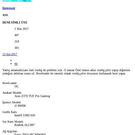
linepower
JEDI
DENEYİMLİ ÜYE
1 Mar 2017
407
218
301
13 Ara 2017
#6
Yanlış anlamadıysam özel config de problem yok. O zaman Özel olanın adını config.plist yapıp diğerinin
yedeğini aldıktan sonra sil. Bootloader ön tanımlı olarak config.plist dosyasını kullanarak boot yapar.
BootLoader
OC
Anakart Modeli
Asus Z370 TUF Pro Gaming
İşlemci Modeli
i5 8600K
Grafik Kartı
Intel® UHD 630
Ses Kartı Modeli
Realtek ALC887
Ağ Aygıtları
Fenvi T919 (BCM94360)