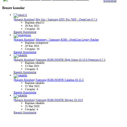
Kurulumlar
Benzer konular
[Başarılı Kurulum] Big Sur / Samsung ATIV Pro 700T - OpenCore 0.7.5
Başlatan zeka111
28 Kas 2021
Cevaplar: 10
Başarılı Kurulumlar
[Başarılı Kurulum] Monterey / Samsung R580 - OpenCore Legacy Patcher
Başlatan strangerone
20 Kas 2021
Cevaplar: 16
Başarılı Kurulumlar
[Başarılı Kurulum] Samsung R580-JS04TR High Sierra 10.13.6 Opencore 0.7.1
Başlatan tahaklkt
13 Haz 2021
Cevaplar: 6
Başarılı Kurulumlar
[Başarılı Kurulum] Samsung R580-JS04TR Catalina 10.15.5
Başlatan tahaklkt
21 Mar 2021
Cevaplar: 4
Başarılı Kurulumlar
[Başarılı Kurulum] Samsung R580-JS04TR Mojave 10.14.6
Başlatan tahaklkt
25 Haz 2020
Cevaplar: 4
Başarılı Kurulumlar