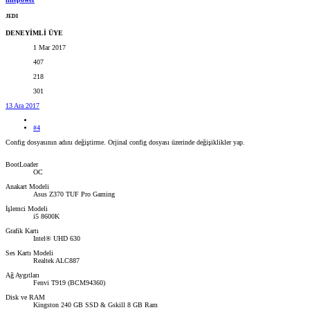
JEDI
DENEYİMLİ ÜYE
1 Mar 2017
407
218
301
13 Ara 2017
#4
Config dosyasının adını değiştirme. Orjinal config dosyası üzerinde değişiklikler yap.
BootLoader
OC
Anakart Modeli
Asus Z370 TUF Pro Gaming
İşlemci Modeli
i5 8600K
Grafik Kartı
Intel® UHD 630
Ses Kartı Modeli
Realtek ALC887
Ağ Aygıtları
Fenvi T919 (BCM94360)
Disk ve RAM
Kingston 240 GB SSD & Gskill 8 GB Ram