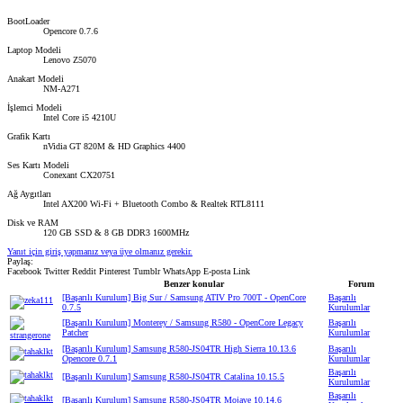
BootLoader
Opencore 0.7.6
Laptop Modeli
Lenovo Z5070
Anakart Modeli
NM-A271
İşlemci Modeli
Intel Core i5 4210U
Grafik Kartı
nVidia GT 820M & HD Graphics 4400
Ses Kartı Modeli
Conexant CX20751
Ağ Aygıtları
Intel AX200 Wi-Fi + Bluetooth Combo & Realtek RTL8111
Disk ve RAM
120 GB SSD & 8 GB DDR3 1600MHz
Yanıt için giriş yapmanız veya üye olmanız gerekir.
Paylaş:
Facebook
Twitter
Reddit
Pinterest
Tumblr
WhatsApp
E-posta
Link
Benzer konular
Forum
[Başarılı Kurulum] Big Sur / Samsung ATIV Pro 700T - OpenCore
Başarılı
0.7.5
Kurulumlar
[Başarılı Kurulum] Monterey / Samsung R580 - OpenCore Legacy
Başarılı
Patcher
Kurulumlar
[Başarılı Kurulum] Samsung R580-JS04TR High Sierra 10.13.6
Başarılı
Opencore 0.7.1
Kurulumlar
Başarılı
[Başarılı Kurulum] Samsung R580-JS04TR Catalina 10.15.5
Kurulumlar
Başarılı
[Başarılı Kurulum] Samsung R580-JS04TR Mojave 10.14.6