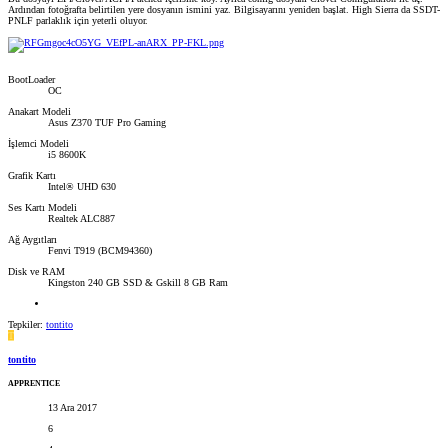
Ardından fotoğrafta belirtilen yere dosyanın ismini yaz. Bilgisayarını yeniden başlat. High Sierra da SSDT-
PNLF parlaklık için yeterli oluyor.
BootLoader
OC
Anakart Modeli
Asus Z370 TUF Pro Gaming
İşlemci Modeli
i5 8600K
Grafik Kartı
Intel® UHD 630
Ses Kartı Modeli
Realtek ALC887
Ağ Aygıtları
Fenvi T919 (BCM94360)
Disk ve RAM
Kingston 240 GB SSD & Gskill 8 GB Ram
Tepkiler:
tontito
T
tontito
APPRENTICE
13 Ara 2017
6