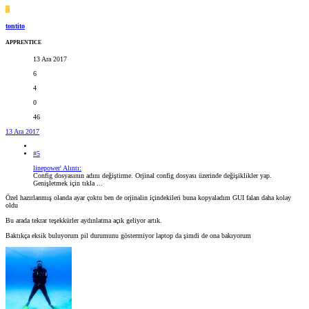
T
tontito
APPRENTICE
13 Ara 2017
6
4
0
46
13 Ara 2017
#5
linepower' Alıntı:
Config dosyasının adını değiştirme. Orjinal config dosyası üzerinde değişiklikler yap.
Genişletmek için tıkla ...
Özel hazırlanmış olanda ayar çoktu ben de orjinalin içindekileri buna kopyaladım GUI falan daha kolay
oldu
Bu arada tekrar teşekkürler aydınlatma açık geliyor artık.
Baktıkça eksik buluyorum pil durumunu göstermiyor laptop da şimdi de ona bakıyorum