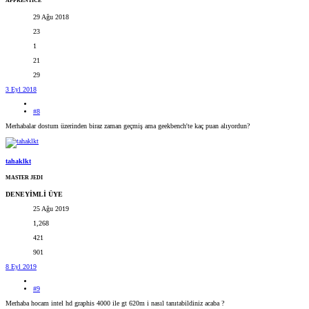
APPRENTICE
29 Ağu 2018
23
1
21
29
3 Eyl 2018
#8
Merhabalar dostum üzerinden biraz zaman geçmiş ama geekbench'te kaç puan alıyordun?
tahaklkt
MASTER JEDI
DENEYİMLİ ÜYE
25 Ağu 2019
1,268
421
901
8 Eyl 2019
#9
Merhaba hocam intel hd graphis 4000 ile gt 620m i nasıl tanıtabildiniz acaba ?