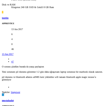
Disk ve RAM
Kingston 240 GB SSD & Gskill 8 GB Ram
T
tontito
APPRENTICE
13 Ara 2017
6
4
0
46
13 Ara 2017
#7
O sorunu çözdüm burada da yazıp paylaştım
Yeni sorunum pil durumu gösterme 1-2 gün daha uğraşırsam laptop sorunsuz bir macbook olacak sanırım.
pil durumu ve bluetooth atheros ar9485 kext yükledim wifi tamam bluetooth apple magic mouse`u
görmüyor
Tepkiler:
linepower
M
mustafaafat