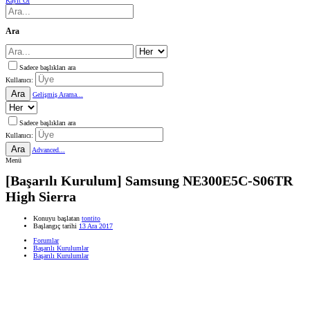
Kayıt Ol
Ara
Sadece başlıkları ara
Kullanıcı:
Ara
Gelişmiş Arama...
Sadece başlıkları ara
Kullanıcı:
Ara
Advanced...
Menü
[Başarılı Kurulum] Samsung NE300E5C-S06TR
High Sierra
Konuyu başlatan
tontito
Başlangıç tarihi
13 Ara 2017
Forumlar
Başarılı Kurulumlar
Başarılı Kurulumlar