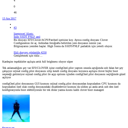
4
0
46
13 Ara 2017
#3
linepower' Alıntı:
İndir SSDT PNLF aml
Bu dosyayı EFI/Clover/ACPI/Patched içerisine koy. Ayrıca config dosyanı Clover
Configuration ile aç. Ardından fotoğrafta belirtilen yere dosyanın ismini yaz.
Bilgisayarını yeniden başlat. High Sierra da SSDT-PNLF parlaklık için yeterli oluyor.
Ekli dosyayı görüntüle 4250
Genişletmek için tıkla ...
Kardeşim teşekkürler açılışta artık full brighness oluyor süper
Tek anlamadığım şey var EFI/CLOVER içine configOzel.plist yaptım onunla açtığımda usb falan her şey
çalışıyor orjinal config.plist dosyasını silip kendi config dosyamı koyunca açılışta clover hiçbir boot
seçeneği getirmiyor orjinal config.plist ile açıp options içinden configOzel.plist dosyasını seçtiğimde güzel
açılıyor
configOzel.plist dosyasının GUI kısmını orjinal config.plist dosyasından kopyaladım CPU kısmını da
kopyaladım özel olan config dosyasındaki disabledevice kısmını da sildim şu anda artık usb den özel
konfigirasyonla boot edebiliyorum bir tek diske yazma kısmı kaldı clover boot manageri
linepower