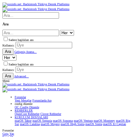
Ara
Sadece başlıkları ara
Kullanıcı:
Ara
Gelişmiş Arama...
Sadece başlıkları ara
Kullanıcı:
Ara
Advanced...
Menü
Forumlar
Yeni Mesajlar
Forumlarda Ara
confıg düzenle
OC Config Düzenle
REHBERLER
OpenCore Rehberler
Clover Rehberler
KURULUM DOSYALARI
macOS Tahoe
macOS Sequoia
macOS Sonoma
macOS Ventura
macOS Monterey
macOS Big
Sur
macOS Catalina
macOS Mojave
macOS High Sierra
macOS Sierra
macOS El Capitan
Forumlar
Giriş Yap