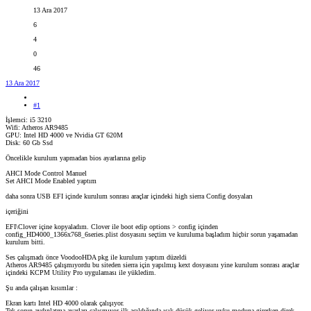
13 Ara 2017
6
4
0
46
13 Ara 2017
#1
İşlemci: i5 3210
Wifi: Atheros AR9485
GPU: Intel HD 4000 ve Nvidia GT 620M
Disk: 60 Gb Ssd
Öncelikle kurulum yapmadan bios ayarlarına gelip
AHCI Mode Control Manuel
Set AHCI Mode Enabled yaptım
daha sonra USB EFI içinde kurulum sonrası araçlar içindeki high sierra Config dosyaları
içeriğini
EFI\Clover içine kopyaladım. Clover ile boot edip options > config içinden
config_HD4000_1366x768_6series.plist dosyasını seçtim ve kuruluma başladım hiçbir sorun yaşamadan
kurulum bitti.
Ses çalışmadı önce VoodooHDA pkg ile kurulum yaptım düzeldi
Atheros AR9485 çalışmıyordu bu siteden sierra için yapılmış kext dosyasını yine kurulum sonrası araçlar
içindeki KCPM Utility Pro uygulaması ile yükledim.
Şu anda çalışan kısımlar :
Ekran kartı Intel HD 4000 olarak çalışıyor.
Tek sorun aydınlatma ayarları çalışmıyor ilk açıldığında ışık düşük geliyor uyku moduna girerken direk