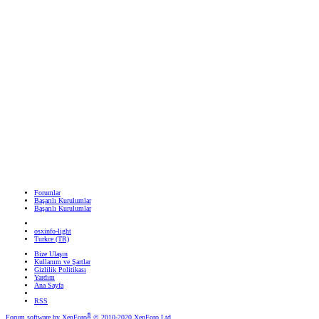
Forumlar
Başarılı Kurulumlar
Başarılı Kurulumlar
osxinfo-light
Turkce (TR)
Bize Ulaşın
Kullanım ve Şartlar
Gizlilik Politikası
Yardım
Ana Sayfa
RSS
®
Forum software by XenForo
© 2010-2020 XenForo Ltd.