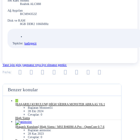
Ses Kartı Modeli
Realtek ALC888
Ağ Aygıtları
BCM94352Z
Disk ve RAM
8GB DDR2 1066MHz
Tepkiler:
kadirgecit
Yanıt için giriş yapmanız veya üye olmanız gerekir.
Facebook
Twitter
Reddit
Pinterest
Tumblr
WhatsApp
E-posta
Link
Paylaş:
Benzer konular
M
[BAŞARILI KURULUM] HİGH SİERRA MONSTER ABRA A5 V6.1
Başlatan Monster51
28 Eki 2024
Cevaplar: 0
High Sierra
[Başarılı Kurulum] High Sierra / MSI B460M-A Pro - OpenCore 0.7.6
Başlatan animoinc
28 Kas 2023
Cevaplar: 0