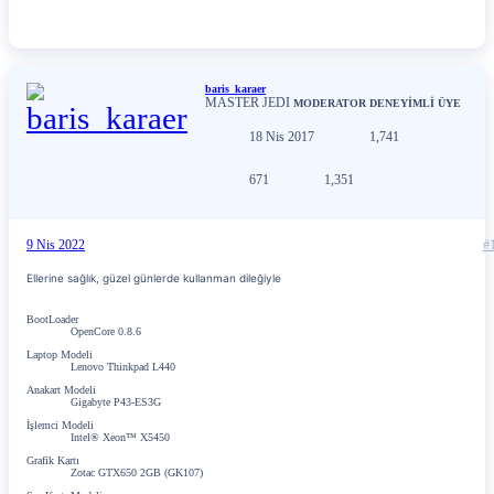
baris_karaer
MASTER JEDI
MODERATOR
DENEYİMLİ ÜYE
18 Nis 2017
1,741
671
1,351
9 Nis 2022
#
Ellerine sağlık, güzel günlerde kullanman dileğiyle
BootLoader
OpenCore 0.8.6
Laptop Modeli
Lenovo Thinkpad L440
Anakart Modeli
Gigabyte P43-ES3G
İşlemci Modeli
Intel® Xeon™ X5450
Grafik Kartı
Zotac GTX650 2GB (GK107)