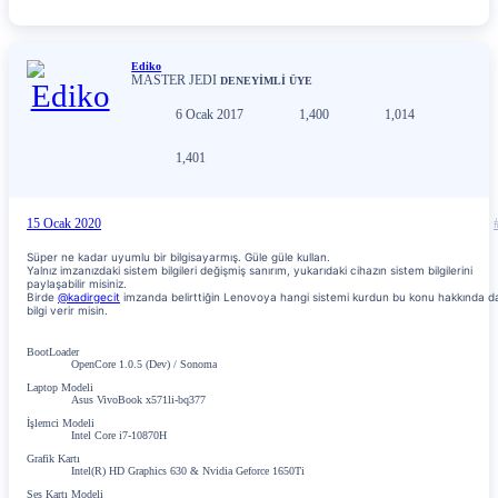
Ediko
MASTER JEDI
DENEYİMLİ ÜYE
6 Ocak 2017
1,400
1,014
1,401
15 Ocak 2020
Süper ne kadar uyumlu bir bilgisayarmış. Güle güle kullan.
Yalnız imzanızdaki sistem bilgileri değişmiş sanırım, yukarıdaki cihazın sistem bilgilerini
paylaşabilir misiniz.
Birde
@kadirgecit
imzanda belirttiğin Lenovoya hangi sistemi kurdun bu konu hakkında d
bilgi verir misin.
BootLoader
OpenCore 1.0.5 (Dev) / Sonoma
Laptop Modeli
Asus VivoBook x571li-bq377
İşlemci Modeli
Intel Core i7-10870H
Grafik Kartı
Intel(R) HD Graphics 630 & Nvidia Geforce 1650Ti
Ses Kartı Modeli