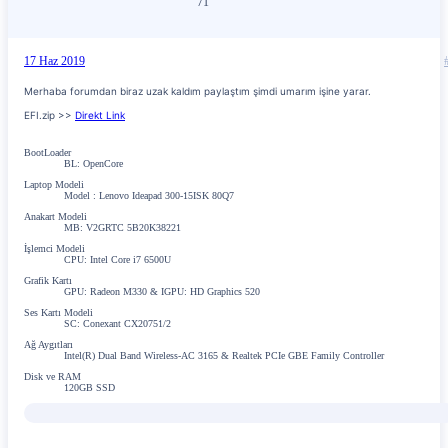
71
17 Haz 2019
Merhaba forumdan biraz uzak kaldım paylaştım şimdi umarım işine yarar.
EFI.zip >>
Direkt Link
BootLoader
BL: OpenCore
Laptop Modeli
Model : Lenovo Ideapad 300-15ISK 80Q7
Anakart Modeli
MB: V2GRTC 5B20K38221
İşlemci Modeli
CPU: Intel Core i7 6500U
Grafik Kartı
GPU: Radeon M330 & IGPU: HD Graphics 520
Ses Kartı Modeli
SC: Conexant CX20751/2
Ağ Aygıtları
Intel(R) Dual Band Wireless-AC 3165 & Realtek PCIe GBE Family Controller
Disk ve RAM
120GB SSD