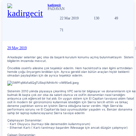
kadirgecit
PADAVAN
22 Mar 2019
130
49
71
29 May 2019
Arkadaşlar selamlar geç olsa da başarılı kurulum konumu açmış bulunmaktayım
Sistem
bilgilerim imzamda mevcut.
Öncelikle osxinfo ailesine çok teşekkür ederim. Hem hackintosh'a olan ilgimi arttırdıkları
hemde çoğu önyargımı kırdıkları için. Ayrıca gerekli olan bütün araçları hiçbir beklenti
olmadan paylaştıkları için de ayrıca teşekkür ederim.
Sistemim 2010 yılında piyasaya çıkarılmış VPC serisi bir bilgisayar ve donanımlarım için ke
bulmak ilk başta çok zor olsa da sabırlı olunca ve osX'in donanımları nasıl tanıdığını
anlayınca çok eğlenceli bir hal aldı. En uygun sistem için El Capitan tavsiyesi aldım fakat
osX in modern bir görünümünü kullanmak istediğim için Sierra tercih ettim ve birkaç
deneme yaptıktan sonra en iyisinin Sierra olduğuna karar verdim. High Sierra'da
performans sorunu ve El Capitan'da bazı uyumsuzluklar yaşadım vs. Benzer donanıma
sahip bir laptop kullanıcısıysanız Sierra tavsiye ederim
Çalışmayan Donanımlar:
- Kart Okuyucu (kurmayı bile denemedim kullanmıyorum)
- Ethernet Kartı ( Kartı tanıtmayı başardım IMessage için ancak düzgün çalışmıyor)
Çalışan Donanımlar: