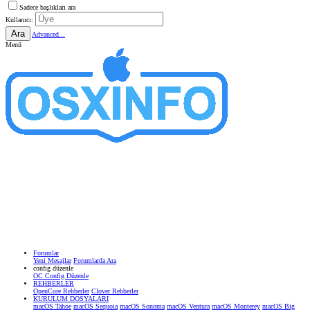
Sadece başlıkları ara
Kullanıcı:
Ara
Advanced...
Menü
Forumlar
Yeni Mesajlar
Forumlarda Ara
confıg düzenle
OC Config Düzenle
REHBERLER
OpenCore Rehberler
Clover Rehberler
KURULUM DOSYALARI
macOS Tahoe
macOS Sequoia
macOS Sonoma
macOS Ventura
macOS Monterey
macOS Big