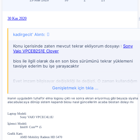
30 Kas 2020
kadirgecit' Alıntı:
Konu içerisinde zaten mevcut tekrar ekliyorum dosyayı :
Sony
Vaio VPCEB2S1E Clover
bios ile ilgili olarak da en son bios sürümünü tekrar yüklemeni
tavsiye ederim bu işe yarayacaktır
Evet imzam bilgisayar değişikliği ile değişti. O zaman kullandığım
sistem özellikleri şöyle:
Genişletmek için tıkla ...
Intel® Core™ i3-350M İşlemci
inanın uyguladım tuhaftır elma logosu çıktı ve sonra ekran eriyormuş gibi beyaza siyaha
4GB DDR3 SDRAM
alacabulacaya dönüp sistem kapandı biosu nasıl güncellerim acaba biostan dolayı mı
ATI Mobility Radeon™ HD 5650 Grafik Kartı
Intel® HM55 Express Chipset
Laptop Modeli
AR9285 USB Wifi Adaptörü (orjinal kart çalışmıyor)
Sony VAIO VPCEC4L1E/
Bu sistemde çalışmayan tek donanım wifi olmuştu onuda usb
İşlemci Modeli
Intel® Core™ i5
wifi adaptörü ile çözmüştüm.
Pardon yanlış bilgi paylaşımı oldu konuyu okuyunca işlemleri
Grafik Kartı
AMD Mobility Radeon HD 5470
hatırladım tekrar kusura bakmayın. Wifi kartını daha sonra bir