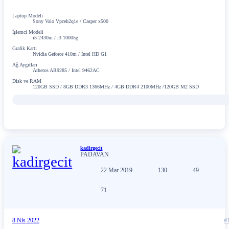
Laptop Modeli
Sony Vaio Vpceh2q1e / Casper x500
İşlemci Modeli
i5 2430m / i3 10005g
Grafik Kartı
Nvidia Geforce 410m / İntel HD G1
Ağ Aygıtları
Atheros AR9285 / Intel 9462AC
Disk ve RAM
120GB SSD / 8GB DDR3 1366MHz / 4GB DDR4 2100MHz /120GB M2 SSD
kadirgecit
PADAVAN
22 Mar 2019
130
49
71
8 Nis 2022
#