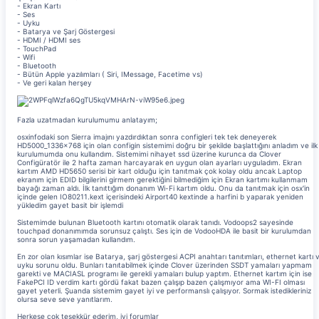
- Ekran Kartı
- Ses
- Uyku
- Batarya ve Şarj Göstergesi
- HDMI / HDMI ses
- TouchPad
- Wifi
- Bluetooth
- Bütün Apple yazılımları ( Siri, IMessage, Facetime vs)
- Ve geri kalan herşey
Fazla uzatmadan kurulumumu anlatayım;
osxinfodaki son Sierra imajını yazdırdıktan sonra configleri tek tek deneyerek
HD5000_1336x768 için olan configin sistemimi doğru bir şekilde başlattığını anladım ve ilk
kurulumumda onu kullandım. Sistemimi nihayet ssd üzerine kurunca da Clover
Configüratör ile 2 hafta zaman harcayarak en uygun olan ayarları uyguladım. Ekran
kartım AMD HD5650 serisi bir kart olduğu için tanıtmak çok kolay oldu ancak Laptop
ekranım için EDID bilgilerini girmem gerektiğini bilmediğim için Ekran kartımı kullanmam
bayağı zaman aldı. İlk tanıttığım donanım Wi-Fi kartım oldu. Onu da tanıtmak için osx'in
içinde gelen IO80211.kext içerisindeki Airport40 kextinde a harfini b yaparak yeniden
yükledim gayet basit bir işlemdi
Sistemimde bulunan Bluetooth kartını otomatik olarak tanıdı. Vodoops2 sayesinde
touchpad donanımımda sorunsuz çalıştı. Ses için de VodooHDA ile basit bir kurulumdan
sonra sorun yaşamadan kullandım.
En zor olan kısımlar ise Batarya, şarj göstergesi ACPI anahtarı tanıtımları, ethernet kartı 
uyku sorunu oldu. Bunları tanıtabilmek içinde Clover üzerinden SSDT yamaları yapmam
garekti ve MACIASL programı ile gerekli yamaları bulup yaptım. Ethernet kartım için ise
FakePCI ID verdim kartı gördü fakat bazen çalışıp bazen çalışmıyor ama WI-FI olması
gayet yeterli. Şuanda sistemim gayet iyi ve performanslı çalışıyor. Sormak istedikleriniz
olursa seve seve yanıtlarım.
Herkese çok teşekkür ederim, iyi forumlar