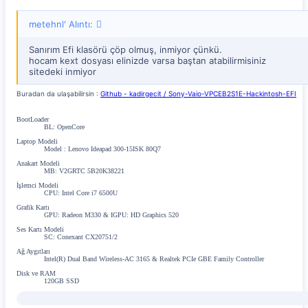
metehnl' Alıntı:
Sanırım Efi klasörü çöp olmuş, inmiyor çünkü.
hocam kext dosyası elinizde varsa baştan atabilirmisiniz
sitedeki inmiyor
Buradan da ulaşabilirsin :
Github - kadirgecit / Sony-Vaio-VPCEB2S1E-Hackintosh-EFI
BootLoader
BL: OpenCore
Laptop Modeli
Model : Lenovo Ideapad 300-15ISK 80Q7
Anakart Modeli
MB: V2GRTC 5B20K38221
İşlemci Modeli
CPU: Intel Core i7 6500U
Grafik Kartı
GPU: Radeon M330 & IGPU: HD Graphics 520
Ses Kartı Modeli
SC: Conexant CX20751/2
Ağ Aygıtları
Intel(R) Dual Band Wireless-AC 3165 & Realtek PCIe GBE Family Controller
Disk ve RAM
120GB SSD