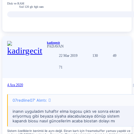
düzenleme ile tanıttım "Onu da tanıtmak için osx'in içinde gelen
Disk ve RAM
Ssd 120 gb 4gb ram
IO80211.kext içerisindeki Airport40 kextinde a harfini b yaparak
yeniden yükledim gayet basit bir işlemdi"
kadirgecit
PADAVAN
22 Mar 2019
130
49
71
4 Ara 2020
07redline07' Alıntı:
inanın uyguladım tuhaftır elma logosu çıktı ve sonra ekran
eriyormuş gibi beyaza siyaha alacabulacaya dönüp sistem
kapandı biosu nasıl güncellerim acaba biostan dolayı mı
Sistem özelliklerin benimki ile aynı değil. Ekran kartı için freamebuffer yaması yapıldı ve