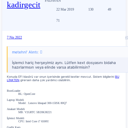
PADAVAN
22 Mar 2019
130
49
71
7 Nis 2022
#
metehnl' Alıntı:
İşlemci hariç herşeyimiz aynı. Lütfen kext dosyasını bidaha
hazırlarmısın veya elinde varsa atabilirmisin?
Konuda EFI klasörü var onun içerisinde gerekli kextler mevcut. Sistem bilgilerini
BU
LİNKTEN
girersen daha çok yardımcı olabilirim.
BootLoader
BL: OpenCore
Laptop Modeli
Model : Lenovo Ideapad 300-15ISK 80Q7
Anakart Modeli
MB: V2GRTC 5B20K38221
İşlemci Modeli
CPU: Intel Core i7 6500U
Grafik Kartı