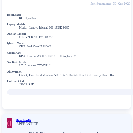
Son düzenleme:
30 Kas 2020
BootLoader
BL: OpenCore
Laptop Modeli
Model : Lenovo Ideapad 300-15ISK 80Q7
Anakart Modeli
MB: V2GRTC 5B20K38221
İşlemci Modeli
CPU: Intel Core i7 6500U
Grafik Kartı
GPU: Radeon M330 & IGPU: HD Graphics 520
Ses Kartı Modeli
SC: Conexant CX20751/2
Ağ Aygıtları
Intel(R) Dual Band Wireless-AC 3165 & Realtek PCIe GBE Family Controller
Disk ve RAM
120GB SSD
0
07redline07
APPRENTICE
29 Kas 2020
16
2
21