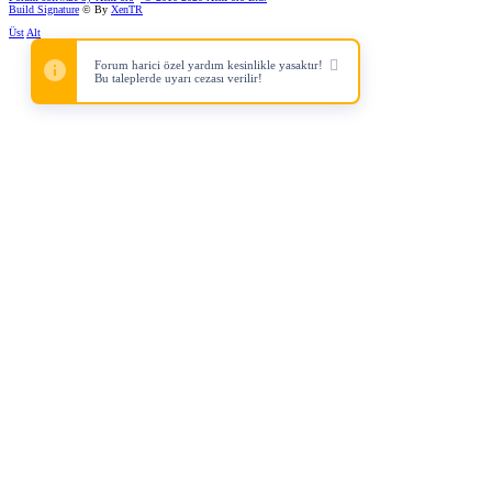
Build Signature
© By
XenTR
Üst
Alt
Forum harici özel yardım kesinlikle yasaktır!
Bu taleplerde uyarı cezası verilir!