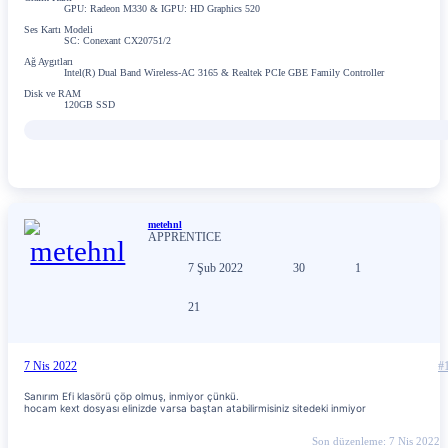
GPU: Radeon M330 & IGPU: HD Graphics 520
Ses Kartı Modeli
SC: Conexant CX20751/2
Ağ Aygıtları
Intel(R) Dual Band Wireless-AC 3165 & Realtek PCIe GBE Family Controller
Disk ve RAM
120GB SSD
metehnl
APPRENTICE
7 Şub 2022
30
1
21
7 Nis 2022
#
Sanırım Efi klasörü çöp olmuş, inmiyor çünkü.
hocam kext dosyası elinizde varsa baştan atabilirmisiniz sitedeki inmiyor
Son düzenleme:
7 Nis 2022