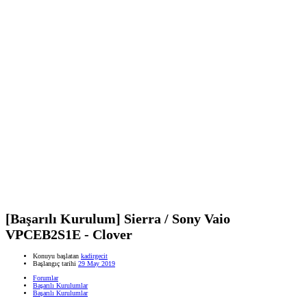
[Başarılı Kurulum] Sierra / Sony Vaio
VPCEB2S1E - Clover
Konuyu başlatan
kadirgecit
Başlangıç tarihi
29 May 2019
Forumlar
Başarılı Kurulumlar
Başarılı Kurulumlar