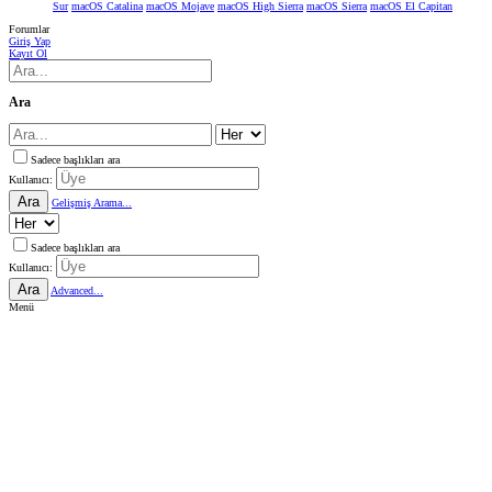
Sur
macOS Catalina
macOS Mojave
macOS High Sierra
macOS Sierra
macOS El Capitan
Forumlar
Giriş Yap
Kayıt Ol
Ara
Sadece başlıkları ara
Kullanıcı:
Ara
Gelişmiş Arama...
Sadece başlıkları ara
Kullanıcı:
Ara
Advanced...
Menü