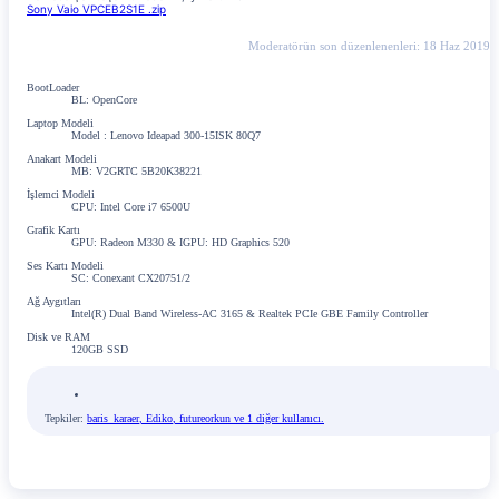
Sony Vaio VPCEB2S1E .zip
Moderatörün son düzenlenenleri:
18 Haz 2019
BootLoader
BL: OpenCore
Laptop Modeli
Model : Lenovo Ideapad 300-15ISK 80Q7
Anakart Modeli
MB: V2GRTC 5B20K38221
İşlemci Modeli
CPU: Intel Core i7 6500U
Grafik Kartı
GPU: Radeon M330 & IGPU: HD Graphics 520
Ses Kartı Modeli
SC: Conexant CX20751/2
Ağ Aygıtları
Intel(R) Dual Band Wireless-AC 3165 & Realtek PCIe GBE Family Controller
Disk ve RAM
120GB SSD
Tepkiler:
baris_karaer
,
Ediko
,
futureorkun
ve 1 diğer kullanıcı.