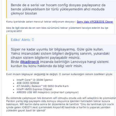
Bende de e serisi var hocam config dosyası paylaşsanız da
bende yükleyebilsem bir türlü yükleyemedim ahci moduda
çıkmıyor biostan
Konu içerisinde zaten mevcut tekrar ekliyorum dosyayı :
Sony Vaio VPCEB2S1E Clover
bios ile ilgili olarak da en son bios sürümünü tekrar yüklemeni tavsiye ederim bu işe
yarayacaktır
Ediko' Alıntı:
Süper ne kadar uyumlu bir bilgisayarmış. Güle güle kullan.
Yalnız imzanızdaki sistem bilgileri değişmiş sanırım, yukarıdaki
cihazın sistem bilgilerini paylaşabilir misiniz.
Birde
@kadirgecit
imzanda belirttiğin Lenovoya hangi sistemi
kurdun bu konu hakkında da bilgi verir misin.
Evet imzam bilgisayar değişikliği ile değişti. O zaman kullandığım sistem özellikleri şöyle:
Intel® Core™ i3-350M İşlemci
4GB DDR3 SDRAM
ATI Mobility Radeon™ HD 5650 Grafik Kartı
Intel® HM55 Express Chipset
AR9285 USB Wifi Adaptörü (orjinal kart çalışmıyor)
Bu sistemde çalışmayan tek donanım wifi olmuştu onuda usb wifi adaptörü ile çözmüştü
Pardon yanlış bilgi paylaşımı oldu konuyu okuyunca işlemleri hatırladım tekrar kusura
bakmayın. Wifi kartını daha sonra bir düzenleme ile tanıttım "Onu da tanıtmak için osx'in
içinde gelen IO80211.kext içerisindeki Airport40 kextinde a harfini b yaparak yeniden
yükledim gayet basit bir işlemdi"