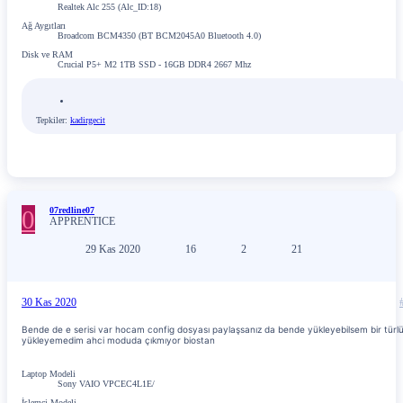
Realtek Alc 255 (Alc_ID:18)
Ağ Aygıtları
Broadcom BCM4350 (BT BCM2045A0 Bluetooth 4.0)
Disk ve RAM
Crucial P5+ M2 1TB SSD - 16GB DDR4 2667 Mhz
Tepkiler:
kadirgecit
0
07redline07
APPRENTICE
29 Kas 2020
16
2
21
30 Kas 2020
Bende de e serisi var hocam config dosyası paylaşsanız da bende yükleyebilsem bir türl
yükleyemedim ahci moduda çıkmıyor biostan
Laptop Modeli
Sony VAIO VPCEC4L1E/
İşlemci Modeli