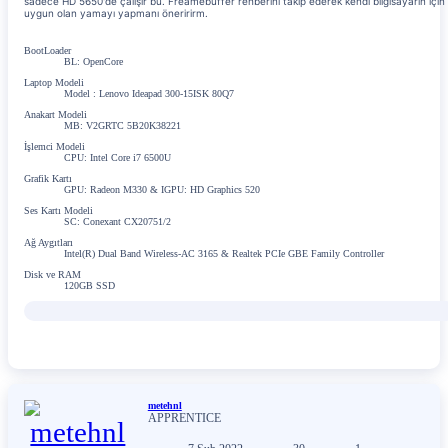
sadece HD 5650'de çalışır bu. Freamebuffer rehberini takip ederek kendi bilgisayarın için
uygun olan yamayı yapmanı öneririrm.
BootLoader
BL: OpenCore
Laptop Modeli
Model : Lenovo Ideapad 300-15ISK 80Q7
Anakart Modeli
MB: V2GRTC 5B20K38221
İşlemci Modeli
CPU: Intel Core i7 6500U
Grafik Kartı
GPU: Radeon M330 & IGPU: HD Graphics 520
Ses Kartı Modeli
SC: Conexant CX20751/2
Ağ Aygıtları
Intel(R) Dual Band Wireless-AC 3165 & Realtek PCIe GBE Family Controller
Disk ve RAM
120GB SSD
metehnl
APPRENTICE