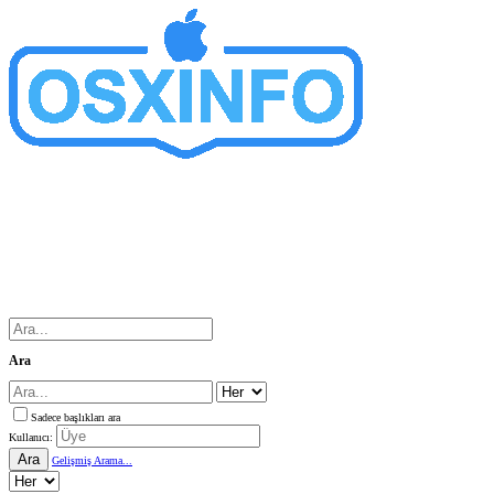
Ara
Sadece başlıkları ara
Kullanıcı:
Ara
Gelişmiş Arama...