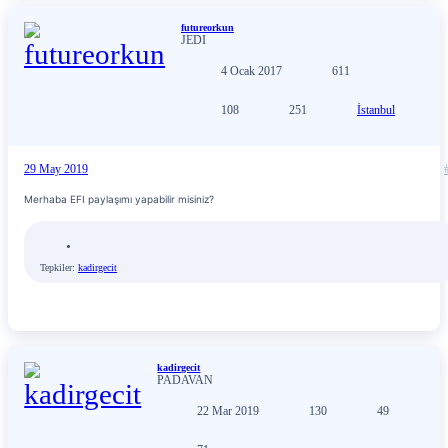
futureorkun
JEDI
4 Ocak 2017
611
108
251
İstanbul
29 May 2019
Merhaba EFI paylaşımı yapabilir misiniz?
Tepkiler:
kadirgecit
kadirgecit
PADAVAN
22 Mar 2019
130
49