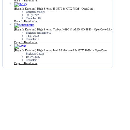
Başarılı Kurulumlar
[Başarılı Kurulum] High Sierra / i5-3570 & GTX 750ti - OpenCore
Başlatan chelsey
30 Eyl 2023
Cevaplar: 10
Başarılı Kurulumlar
[Başarılı Kurulum] High Sierra / Turbox H61C & AMD HD 6850 - OpenCore 0.9.4
Başlatan denizomer10
5 Eyl 2023
Cevaplar: 2
Başarılı Kurulumlar
[Başarılı Kurulum] High Sierra / Intel Motherboard & GTX 1050ti - OpenCore
Başlatan Cayan
19 Eyl 2022
Cevaplar: 2
Başarılı Kurulumlar