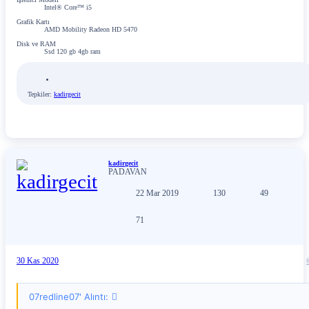
Intel® Core™ i5
Grafik Kartı
AMD Mobility Radeon HD 5470
Disk ve RAM
Ssd 120 gb 4gb ram
Tepkiler:
kadirgecit
kadirgecit
PADAVAN
22 Mar 2019
130
49
71
30 Kas 2020
07redline07' Alıntı: