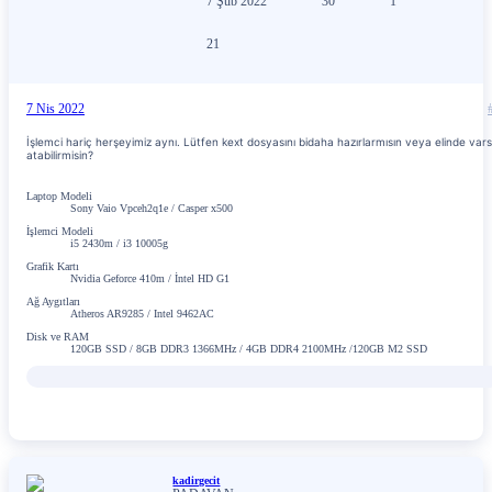
7 Şub 2022
30
1
21
7 Nis 2022
İşlemci hariç herşeyimiz aynı. Lütfen kext dosyasını bidaha hazırlarmısın veya elinde var
atabilirmisin?
Laptop Modeli
Sony Vaio Vpceh2q1e / Casper x500
İşlemci Modeli
i5 2430m / i3 10005g
Grafik Kartı
Nvidia Geforce 410m / İntel HD G1
Ağ Aygıtları
Atheros AR9285 / Intel 9462AC
Disk ve RAM
120GB SSD / 8GB DDR3 1366MHz / 4GB DDR4 2100MHz /120GB M2 SSD
kadirgecit