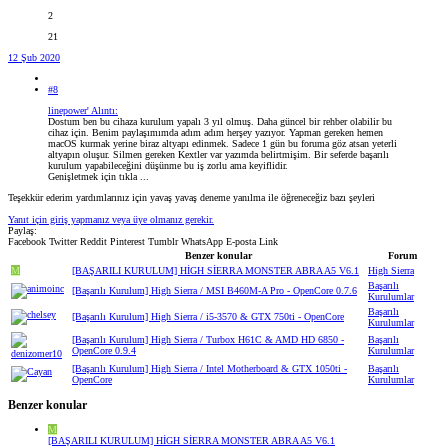
2
21
12 Şub 2020
#8
linepower' Alıntı:
Dostum ben bu cihaza kurulum yapalı 3 yıl olmuş. Daha güncel bir rehber olabilir bu
cihaz için. Benim paylaşımımda adım adım herşey yazıyor. Yapman gereken hemen
macOS kurmak yerine biraz altyapı edinmek. Sadece 1 gün bu foruma göz atsan yeterli
altyapın oluşur. Silmen gereken Kextler var yazımda belirtmişim. Bir seferde başarılı
kurulum yapabileceğini düşünme bu iş zorlu ama keyiflidir.
Genişletmek için tıkla ...
Teşekkür ederim yardımlarınız için yavaş yavaş deneme yanılma ile öğreneceğiz bazı şeyleri
Yanıt için giriş yapmanız veya üye olmanız gerekir.
Paylaş:
Facebook
Twitter
Reddit
Pinterest
Tumblr
WhatsApp
E-posta
Link
Benzer konular
Forum
M
[BAŞARILI KURULUM] HİGH SİERRA MONSTER ABRA A5 V6.1
High Sierra
Başarılı
[Başarılı Kurulum] High Sierra / MSI B460M-A Pro - OpenCore 0.7.6
Kurulumlar
Başarılı
[Başarılı Kurulum] High Sierra / i5-3570 & GTX 750ti - OpenCore
Kurulumlar
[Başarılı Kurulum] High Sierra / Turbox H61C & AMD HD 6850 -
Başarılı
OpenCore 0.9.4
Kurulumlar
[Başarılı Kurulum] High Sierra / Intel Motherboard & GTX 1050ti -
Başarılı
OpenCore
Kurulumlar
Benzer konular
M
[BAŞARILI KURULUM] HİGH SİERRA MONSTER ABRA A5 V6.1