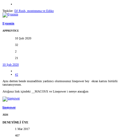
Tepkiler:
DJ Rush
,
montezuma
ve
Ediko
Eyuonin
APPRENTICE
10 Şub 2020
32
2
21
10 Şub 2020
#2
Aynı dertten bende muzradibim yardımcı olurmusunuz linepower bey
ekran kartını birtürlü
tanıtamıyorum.
Attığınız link içindeki __MACOSX ve Linepower i nereye atacağım
linepower
JEDI
DENEYİMLİ ÜYE
1 Mar 2017
407