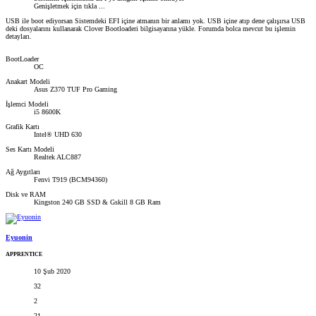
Genişletmek için tıkla ...
USB ile boot ediyorsan Sistemdeki EFI içine atmanın bir anlamı yok. USB içine atıp dene çalışırsa USB
deki dosyalarını kullanarak Clover Bootloaderi bilgisayarına yükle. Forumda bolca mevcut bu işlemin
detayları.
BootLoader
OC
Anakart Modeli
Asus Z370 TUF Pro Gaming
İşlemci Modeli
i5 8600K
Grafik Kartı
Intel® UHD 630
Ses Kartı Modeli
Realtek ALC887
Ağ Aygıtları
Fenvi T919 (BCM94360)
Disk ve RAM
Kingston 240 GB SSD & Gskill 8 GB Ram
Eyuonin
APPRENTICE
10 Şub 2020
32
2
21