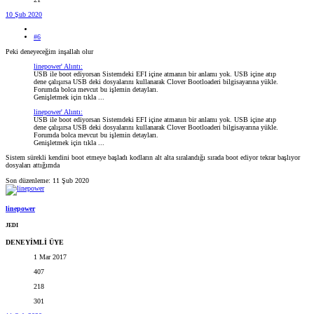
10 Şub 2020
#6
Peki deneyeceğim inşallah olur
linepower' Alıntı:
USB ile boot ediyorsan Sistemdeki EFI içine atmanın bir anlamı yok. USB içine atıp
dene çalışırsa USB deki dosyalarını kullanarak Clover Bootloaderi bilgisayarına yükle.
Forumda bolca mevcut bu işlemin detayları.
Genişletmek için tıkla ...
linepower' Alıntı:
USB ile boot ediyorsan Sistemdeki EFI içine atmanın bir anlamı yok. USB içine atıp
dene çalışırsa USB deki dosyalarını kullanarak Clover Bootloaderi bilgisayarına yükle.
Forumda bolca mevcut bu işlemin detayları.
Genişletmek için tıkla ...
Sistem sürekli kendini boot etmeye başladı kodların alt alta sıralandığı sırada boot ediyor tekrar başlıyor
dosyaları attığımda
Son düzenleme:
11 Şub 2020
linepower
JEDI
DENEYİMLİ ÜYE
1 Mar 2017
407
218
301