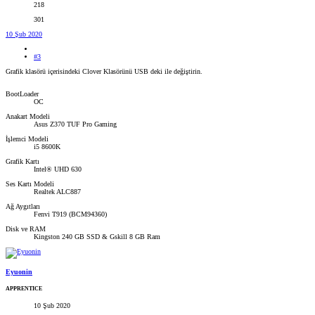
218
301
10 Şub 2020
#3
Grafik klasörü içerisindeki Clover Klasörünü USB deki ile değiştirin.
BootLoader
OC
Anakart Modeli
Asus Z370 TUF Pro Gaming
İşlemci Modeli
i5 8600K
Grafik Kartı
Intel® UHD 630
Ses Kartı Modeli
Realtek ALC887
Ağ Aygıtları
Fenvi T919 (BCM94360)
Disk ve RAM
Kingston 240 GB SSD & Gskill 8 GB Ram
Eyuonin
APPRENTICE
10 Şub 2020