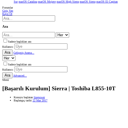
Sur
macOS Catalina
macOS Mojave
macOS High Sierra
macOS Sierra
macOS El Capitan
Forumlar
Giriş Yap
Kayıt Ol
Ara
Sadece başlıkları ara
Kullanıcı:
Ara
Gelişmiş Arama...
Sadece başlıkları ara
Kullanıcı:
Ara
Advanced...
Menü
[Başarılı Kurulum] Sierra | Toshiba L855-10T
Konuyu başlatan
linepower
Başlangıç tarihi
22 Mar 2017