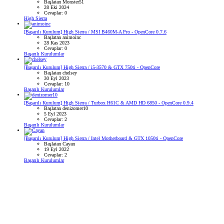
Başlatan Monster51
28 Eki 2024
Cevaplar: 0
High Sierra
[Başarılı Kurulum] High Sierra / MSI B460M-A Pro - OpenCore 0.7.6
Başlatan animoinc
28 Kas 2023
Cevaplar: 0
Başarılı Kurulumlar
[Başarılı Kurulum] High Sierra / i5-3570 & GTX 750ti - OpenCore
Başlatan chelsey
30 Eyl 2023
Cevaplar: 10
Başarılı Kurulumlar
[Başarılı Kurulum] High Sierra / Turbox H61C & AMD HD 6850 - OpenCore 0.9.4
Başlatan denizomer10
5 Eyl 2023
Cevaplar: 2
Başarılı Kurulumlar
[Başarılı Kurulum] High Sierra / Intel Motherboard & GTX 1050ti - OpenCore
Başlatan Cayan
19 Eyl 2022
Cevaplar: 2
Başarılı Kurulumlar