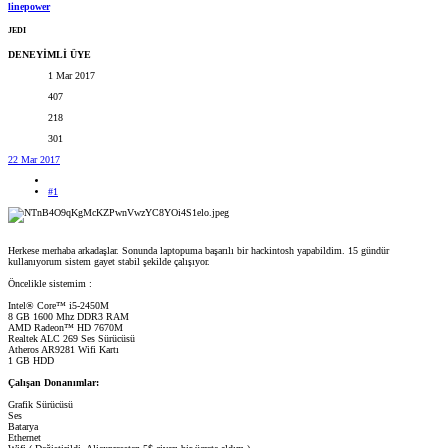
linepower
JEDI
DENEYİMLİ ÜYE
1 Mar 2017
407
218
301
22 Mar 2017
#1
Herkese merhaba arkadaşlar. Sonunda laptopuma başarılı bir hackintosh yapabildim. 15 gündür
kullanıyorum sistem gayet stabil şekilde çalışıyor.
Öncelikle sistemim :
Intel® Core™ i5-2450M
8 GB 1600 Mhz DDR3 RAM
AMD Radeon™ HD 7670M
Realtek ALC 269 Ses Sürücüsü
Atheros AR9281 Wifi Kartı
1 GB HDD
Çalışan Donanımlar:
Grafik Sürücüsü
Ses
Batarya
Ethernet