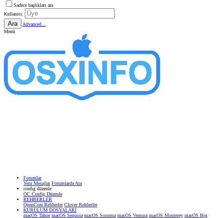
Sadece başlıkları ara
Kullanıcı:
Ara
Advanced...
Menü
Forumlar
Yeni Mesajlar
Forumlarda Ara
confıg düzenle
OC Config Düzenle
REHBERLER
OpenCore Rehberler
Clover Rehberler
KURULUM DOSYALARI
macOS Tahoe
macOS Sequoia
macOS Sonoma
macOS Ventura
macOS Monterey
macOS Big