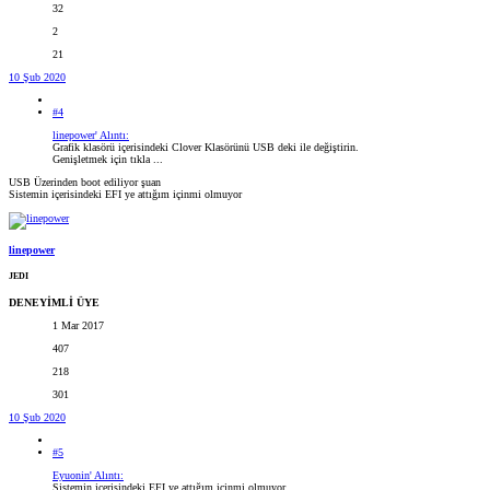
32
2
21
10 Şub 2020
#4
linepower' Alıntı:
Grafik klasörü içerisindeki Clover Klasörünü USB deki ile değiştirin.
Genişletmek için tıkla ...
USB Üzerinden boot ediliyor şuan
Sistemin içerisindeki EFI ye attığım içinmi olmuyor
linepower
JEDI
DENEYİMLİ ÜYE
1 Mar 2017
407
218
301
10 Şub 2020
#5
Eyuonin' Alıntı:
Sistemin içerisindeki EFI ye attığım içinmi olmuyor