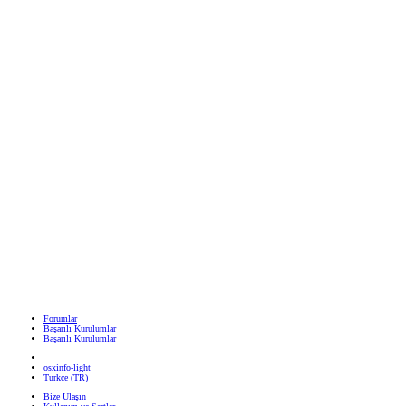
Forumlar
Başarılı Kurulumlar
Başarılı Kurulumlar
osxinfo-light
Turkce (TR)
Bize Ulaşın