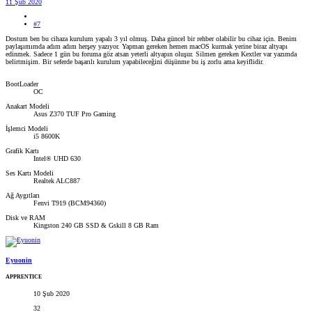
11 Şub 2020
#7
Dostum ben bu cihaza kurulum yapalı 3 yıl olmuş. Daha güncel bir rehber olabilir bu cihaz için. Benim
paylaşımımda adım adım herşey yazıyor. Yapman gereken hemen macOS kurmak yerine biraz altyapı
edinmek. Sadece 1 gün bu foruma göz atsan yeterli altyapın oluşur. Silmen gereken Kextler var yazımda
belirtmişim. Bir seferde başarılı kurulum yapabileceğini düşünme bu iş zorlu ama keyiflidir.
BootLoader
OC
Anakart Modeli
Asus Z370 TUF Pro Gaming
İşlemci Modeli
i5 8600K
Grafik Kartı
Intel® UHD 630
Ses Kartı Modeli
Realtek ALC887
Ağ Aygıtları
Fenvi T919 (BCM94360)
Disk ve RAM
Kingston 240 GB SSD & Gskill 8 GB Ram
Eyuonin
APPRENTICE
10 Şub 2020
32