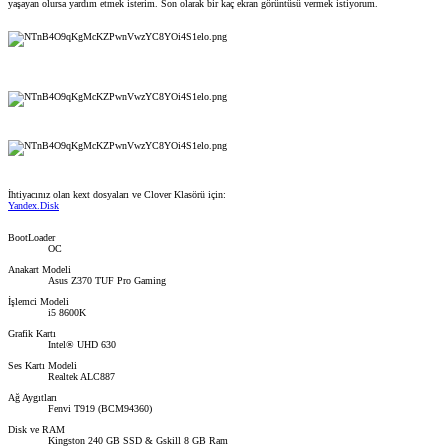
yaşayan olursa yardım etmek isterim. Son olarak bir kaç ekran görüntüsü vermek istiyorum.
İhtiyacınız olan kext dosyaları ve Clover Klasörü için:
Yandex.Disk
BootLoader
OC
Anakart Modeli
Asus Z370 TUF Pro Gaming
İşlemci Modeli
i5 8600K
Grafik Kartı
Intel® UHD 630
Ses Kartı Modeli
Realtek ALC887
Ağ Aygıtları
Fenvi T919 (BCM94360)
Disk ve RAM
Kingston 240 GB SSD & Gskill 8 GB Ram