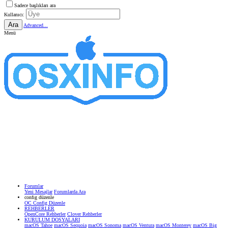
Sadece başlıkları ara
Kullanıcı:
Ara
Advanced...
Menü
Forumlar
Yeni Mesajlar
Forumlarda Ara
confıg düzenle
OC Config Düzenle
REHBERLER
OpenCore Rehberler
Clover Rehberler
KURULUM DOSYALARI
macOS Tahoe
macOS Sequoia
macOS Sonoma
macOS Ventura
macOS Monterey
macOS Big