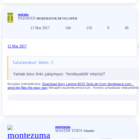
T
tosbaha
PADAVAN
MODERATOR
DEVELOPER
11 Mar 2017
140
118
0
49
12 Mar 2017
futureorkun' Alıntı:
Yamalı bios linki çalışmıyor. Yenileyebilir misiniz?
Buradan indirebilirsiniz.
Download Sony Laptop BIOS Tools.zip from Sendspace.com -
send big files the easy way
Mesajimi duzenleyemiyorum. Yonetici arkadaslar ekleyebilirle
montezuma
MASTER YODA
Yönetici