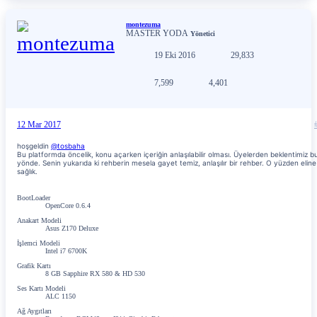
montezuma
MASTER YODA
Yönetici
19 Eki 2016
29,833
7,599
4,401
12 Mar 2017
hoşgeldin
@tosbaha
Bu platformda öncelik, konu açarken içeriğin anlaşılabilir olması. Üyelerden beklentimiz b
yönde. Senin yukarıda ki rehberin mesela gayet temiz, anlaşılır bir rehber. O yüzden eline
sağlık.
BootLoader
OpenCore 0.6.4
Anakart Modeli
Asus Z170 Deluxe
İşlemci Modeli
Intel i7 6700K
Grafik Kartı
8 GB Sapphire RX 580 & HD 530
Ses Kartı Modeli
ALC 1150
Ağ Aygıtları