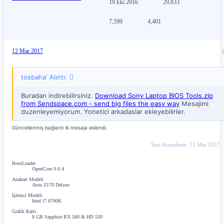
19 Eki 2016
29,833
7,599
4,401
12 Mar 2017
tosbaha' Alıntı:
Buradan indirebilirsiniz.
Download Sony Laptop BIOS Tools.zip
from Sendspace.com - send big files the easy way
Mesajimi
duzenleyemiyorum. Yonetici arkadaslar ekleyebilirler.
Güncellenmiş bağlantı lk mesaja eklendi.
Son düzenleme:
13 Mar 2017
BootLoader
OpenCore 0.6.4
Anakart Modeli
Asus Z170 Deluxe
İşlemci Modeli
Intel i7 6700K
Grafik Kartı
8 GB Sapphire RX 580 & HD 530