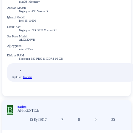
macOS Monterey
Anakart Modeli
Gigabyte z490 Vision G
İşlemci Modeli
intel i5 11600
Grafik Kartı
Gigabyte RTX 3070 Vision OC
Ses Kartı Modeli
ALC1220VB
Ağ Aygıtları
intel i225-v
Disk ve RAM
Samsung 980 PRO & DDR4 16 GB
Tepkiler:
tosbaha
B
barisss
APPRENTICE
15 Eyl 2017
7
0
0
35