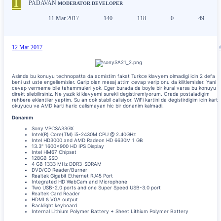
T
PADAVAN
MODERATOR
DEVELOPER
11 Mar 2017
140
118
0
49
12 Mar 2017
Aslında bu konuyu technopatta da acmistim fakat Turkce klavyem olmadigi icin 2 defa
beni ust uste engellemisler. Garip olan mesaj attim cevap verip onu da kilitlemisler. Yani
cevap vermeme bile tahammuleri yok. Eger burada da boyle bir kural varsa bu konuyu
direkt silebilirsiniz. Ne yazik ki klavyemi surekli degistiremiyorum. Orada postaladigim
rehbere eklentiler yaptim. Su an cok stabil calisiyor. WiFi kartini da degistirdigim icin kart
okuyucu ve AMD karti haric calismayan hic bir donanim kalmadi.
Donanım
Sony VPCSA33GX
Intel(R) Core(TM) i5-2430M CPU @ 2.40GHz
Intel HD3000 and AMD Radeon HD 6630M 1 GB
13.3" 1600x900 HD IPS Display
Intel HM67 Chipset
128GB SSD
4 GB 1333 MHz DDR3-SDRAM
DVD/CD Reader/Burner
Realtek Gigabit Ethernet RJ45 Port
Integrated HD WebCam and Microphone
Two USB-2.0 ports and one Super Speed USB-3.0 port
Realtek Card Reader
HDMI & VGA output
Backlight keyboard
Internal Lithium Polymer Battery + Sheet Lithium Polymer Battery