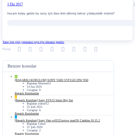
1 Eki 2017
hocam kolay gelsin bu sony için bios linki silinmiş tekrar yükleyebilir misiniz?
Yanıt için giriş yapmanız veya üye olmanız gerekir.
Facebook
Twitter
Reddit
Pinterest
Tumblr
WhatsApp
E-posta
Link
Paylaş:
Benzer konular
M
[BAŞARILI KURULUM] SONY VAIO SVF152C29W N50
Başlatan Monster51
14 Ara 2024
Cevaplar: 0
Başarılı Kurulumlar
Y
[Başarılı Kurulum] Sony SVS13 Serisi Big Sur
Başlatan yuksel12
25 Şub 2021
Cevaplar: 6
Başarılı Kurulumlar
C
[Başarılı Kurulum] Sony Vaio svf1521sstww macOS Catalina 10.15.2
Başlatan Cemil
21 Şub 2020
Cevaplar: 2
Başarılı Kurulumlar