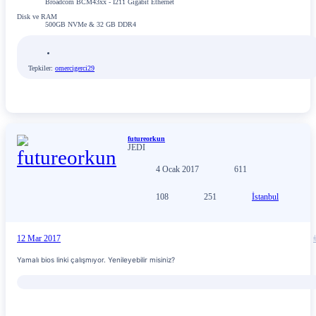
Broadcom BCM43xx - I211 Gigabit Ethernet
Disk ve RAM
500GB NVMe & 32 GB DDR4
Tepkiler:
omercigerci29
futureorkun
JEDI
4 Ocak 2017
611
108
251
İstanbul
12 Mar 2017
Yamalı bios linki çalışmıyor. Yenileyebilir misiniz?