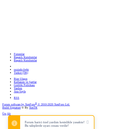
Forumlar
Başarılı Kurulumlar
Başarılı Kurulumlar
osxinfo-light
Turkce (TR)
Bize Ulaşın
Kullanım ve Şartlar
Gizlilik Politikası
Yardım
Ana Sayfa
RSS
®
Forum software by XenForo
© 2010-2020 XenForo Ltd.
Build Signature
© By
XenTR
Üst
Alt
Forum harici özel yardım kesinlikle yasaktır!
Bu taleplerde uyarı cezası verilir!