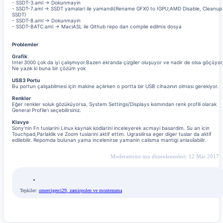
- SSDT-3.aml -> Dokunmayin
- SSDT-7.aml -> SSDT yamalari ile yamandi(Rename GFX0 to IGPU,AMD Disable, Cleanup
SSDT)
- SSDT-8.aml -> Dokunmayin
- SSDT-BATC.aml -> MaciASL ile Github repo dan compile edilmis dosya
Problemler
Grafik
:
Intel 3000 çok da iyi çalışmıyor.Bazen ekranda çizgiler oluşuyor ve nadir de olsa göçüyor
Ne yazık ki buna bir çözüm yok
USB3 Portu
Bu portun çalışabilmesi için makine açılırken o portta bir USB cihazının olması gerekiyor.
Renkler
Eğer renkler soluk gözüküyorsa, System Settings/Displays kısmından renk profili olarak
General Profile'ı seçebilirsiniz.
Klavye
Sony'nin Fn tuslarini Linux kaynak kodlarini inceleyerek acmayi basardim. Su an icin
Touchpad,Parlaklik ve Zoom tuslarini aktif ettim. Ugrasilirsa eger diger tuslar da aktif
edilebilir. Repomda bulunan yama incelenirse yamanin calisma mantigi anlasilabilir.
Moderatörün son düzenlenenleri:
12 Mar 2017
Tepkiler:
omercigerci29
,
zamirpolen
ve
montezuma