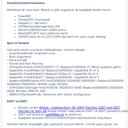
Gerekli Kextlerin Kurulumu
Multibeast ile veya Kext Wizard vs gibi uygulamar ile aşağıdaki kextleri kurun
FakeSMC
VoodooPS2 (touchpad)
AppleALC ( Ses kartı)
ACPIBatteryManager.kext (Pil)
GenericUSBXHCI.kext (USB3 portu)
RealtekRTL8111.kext (ethernet kartı)
EAPDFix.kext for ALC275 EAPD Ses karti icin uyku modu destegi
Ayar ve Yamalar
Isterseniz benim ayarlarimi indirebilirsiniz. Onemli noktalar
- Acpi/SortedOrder DropOem=true
- Boot arguments
- Devices/USB
- Kernel and Kext Patches
- IOGraphicsFamily Find(01000075 17) Replace(010000eb 17) #Boot graphics glitch
- AppleHDA Find(8408ec10) Replace(00000000 ) AppleHDA #1 of 3
- AppleHDA Find(8419d411) Replace(7502ec10 ) AppleHDA #2 of 3
- AppleHDA Find(8319d411 ) Replace(00000000 ) AppleHDA #3 of 3
- AppleIntelSNBGraphicsFB Find(03040000 00040000 09000000 ) Replace(03040000
00080000 09000000 ) #HDMI-audio HD3000
- IOAHCIBlockStorage Find(4150504c 45205353 4400) Replace(00000000 00000000
0000) #Enable TRIM for SSD
- SMBIOS MacBookPro8,1 Generate with Clover Configurator
DSDT ve SSDT
Burada verilen
GitHub - tosbaha/Sony-SA-DSDT-Patches: DSDT and SSDT
Patches for Sony SA
linkteki rehberi takip ederek DSDT ve SSDT yamalarını yapı
SSDT.aml dosyasını
ssdtPRGen.sh
ile oluşturun.
Aşağıdaki dosyaları EFI/CLOVER/ACPI/patched klasörüne kopyalayın
Yamalari benim siraladigim gibi yapmanizi tavsiye ederim. 3 farkli yama grubu var