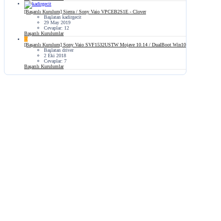
[Başarılı Kurulum] Sierra / Sony Vaio VPCEB2S1E - Clover
Başlatan kadirgecit
29 May 2019
Cevaplar: 12
Başarılı Kurulumlar
D
[Başarılı Kurulum] Sony Vaio SVF1532USTW Mojave 10.14 / DualBoot Win10
Başlatan driver
2 Eki 2018
Cevaplar: 7
Başarılı Kurulumlar