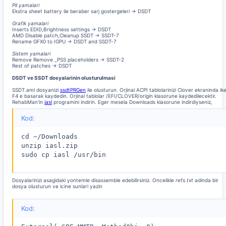
Pil yamalari
Ekstra sheet battery ile beraber sarj gostergeleri -> DSDT
Grafik yamalari
Inserts EDID,Brightness settings -> DSDT
AMD Disable patch,Cleanup SSDT -> SSDT-7
Rename GFX0 to IGPU -> DSDT and SSDT-7
Sistem yamalari
Remove Remove _PSS placeholders -> SSDT-2
Rest of patches -> DSDT
DSDT ve SSDT dosyalarinin olusturulmasi
SSDT.aml dosyanizi
ssdtPRGen
ile olusturun. Orjinal ACPI tablolarinizi Clover ekraninda ik
F4 e basarak kaydedin. Orjinal tablolar /EFI/CLOVER/origin klasorune kaydedilecektir.
RehabMan'in
iasl
programini indirin. Eger mesela Downloads klasorune indirdiyseniz,
Kod:
cd ~/Downloads

unzip iasl.zip

sudo cp iasl /usr/bin
Dosyalarinizi asagidaki yontemle disassemble edebilirsiniz. Oncelikle
refs.txt
adinda bir
dosya olusturun ve icine sunlari yazin
Kod: