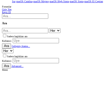
Sur
macOS Catalina
macOS Mojave
macOS High Sierra
macOS Sierra
macOS El Capitan
Forumlar
Giriş Yap
Kayıt Ol
Ara
Sadece başlıkları ara
Kullanıcı:
Ara
Gelişmiş Arama...
Sadece başlıkları ara
Kullanıcı:
Ara
Advanced...
Menü