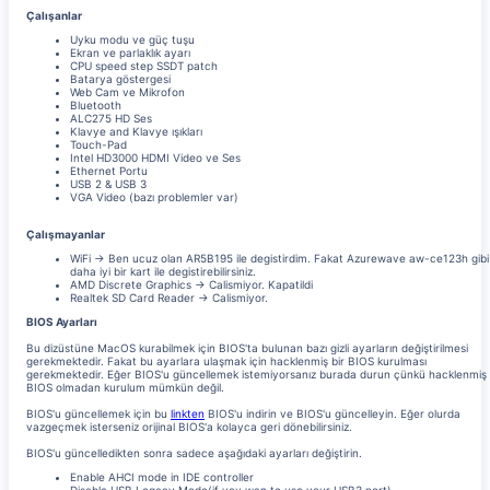
Çalışanlar
Uyku modu ve güç tuşu
Ekran ve parlaklık ayarı
CPU speed step SSDT patch
Batarya göstergesi
Web Cam ve Mikrofon
Bluetooth
ALC275 HD Ses
Klavye and Klavye ışıkları
Touch-Pad
Intel HD3000 HDMI Video ve Ses
Ethernet Portu
USB 2 & USB 3
VGA Video (bazı problemler var)
Çalışmayanlar
WiFi -> Ben ucuz olan AR5B195 ile degistirdim. Fakat Azurewave aw-ce123h gibi
daha iyi bir kart ile degistirebilirsiniz.
AMD Discrete Graphics -> Calismiyor. Kapatildi
Realtek SD Card Reader -> Calismiyor.
BIOS Ayarları
Bu dizüstüne MacOS kurabilmek için BIOS'ta bulunan bazı gizli ayarların değiştirilmesi
gerekmektedir. Fakat bu ayarlara ulaşmak için hacklenmiş bir BIOS kurulması
gerekmektedir. Eğer BIOS'u güncellemek istemiyorsanız burada durun çünkü hacklenmiş
BIOS olmadan kurulum mümkün değil.
BIOS'u güncellemek için bu
linkten
BIOS'u indirin ve BIOS'u güncelleyin. Eğer olurda
vazgeçmek isterseniz orijinal BIOS'a kolayca geri dönebilirsiniz.
BIOS'u güncelledikten sonra sadece aşağıdaki ayarları değiştirin.
Enable AHCI mode in IDE controller
Disable USB Legacy Mode(if you wan to use your USB3 port)