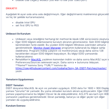
DİKKAT!!!
Aşağıdaki iki ayarı asla ama asla değiştirmeyin. Eğer değiştirirseniz makinenınızı göçecekt
ve hiç bir şekilde kurtaramazsınız.
disable Intel GPU
set first GPU to PEG
Unibeast ile Kurulum
Unibeast veya istediğiniz herhangi bir method ile klasik USB sürücüsünü oluşturu
Eğer EDID bilgisini eklemezseniz kurulum ekranını göremezsiniz. Sizin EDID bilginiz
benimkinden farklı olabilir. Bu yüzden EDID bilgisini Windows üzerinden almanız
gerekmektedir.
Monitor Asset Manager
programını kullanarak bu bilgiye sahip
olabilirsiniz. Programı indirip çalıştırın ve monitörünüzü seçip daha sonra 128
karakterden oluşan EDID bilgisini kopyalayın. Bu bilgiyi EDID yamasında
kullanacaksınız.
RehabMan'ın
MaciASL
yazılımını kısmından indirin ve daha sonra MaciASL'i açın 
Preferences/Sources sekmesini seçin. Daha sonra
+
butonuna tıklayaın.
**Name** kısmına Sony **URL** kısmına da
https://raw.githubusercontent.com/tosbaha/Sony-SA-DSDT-Patches/master/
yazın.
Yamaların Uygulanması
DSDT Yamaları
DSDT dosyanızı MaciASL ile açın ve yamaları uygulayın. EDID data for 1600 x 900 Displa
yaması *zorunlu* bir yamadır. Bu yama olmadan kurulum ekranı açılmyacaktır. Eğer DSD
yaması yapamıyorsanız bu bilgileri Clover ile de ekleyebilirsiniz. ACL275 ses kartı için HD
yamasının yapılması gerekmektedir. Ekran parlaklığı, batarya ve diğer şeyler için diğer
yamaları da uygulayabilirsiniz.
Kurulum Sonrası