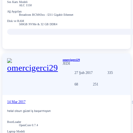
Ses Kartı Modeli
ALC 1150
Ağ Aygıtları
Broadcom BCM43xx - I211 Gigabit Ethernet
Disk ve RAM
500GB NVMe & 32 GB DDR4
omercigerci29
JEDI
27 Şub 2017
335
68
251
14 Mar 2017
helal olsun güzel iş başarmışsın
BootLoader
OpenCore 0.7.4
Laptop Modeli