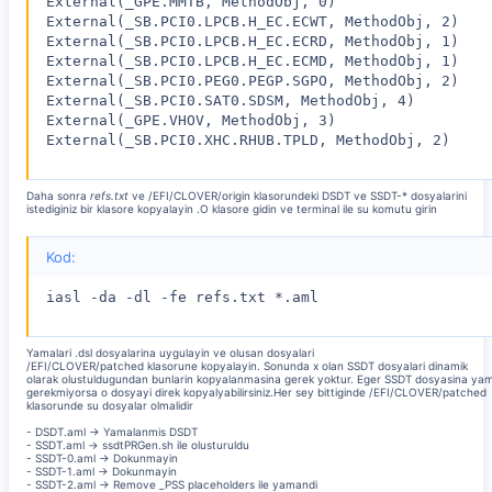
External(_GPE.MMTB, MethodObj, 0)

External(_SB.PCI0.LPCB.H_EC.ECWT, MethodObj, 2)

External(_SB.PCI0.LPCB.H_EC.ECRD, MethodObj, 1)

External(_SB.PCI0.LPCB.H_EC.ECMD, MethodObj, 1)

External(_SB.PCI0.PEG0.PEGP.SGPO, MethodObj, 2)

External(_SB.PCI0.SAT0.SDSM, MethodObj, 4)

External(_GPE.VHOV, MethodObj, 3)

External(_SB.PCI0.XHC.RHUB.TPLD, MethodObj, 2)
Daha sonra
refs.txt
ve /EFI/CLOVER/origin klasorundeki DSDT ve SSDT-* dosyalarini
istediginiz bir klasore kopyalayin .O klasore gidin ve terminal ile su komutu girin
Kod:
iasl -da -dl -fe refs.txt *.aml
Yamalari .dsl dosyalarina uygulayin ve olusan dosyalari
/EFI/CLOVER/patched klasorune kopyalayin. Sonunda x olan SSDT dosyalari dinamik
olarak olustuldugundan bunlarin kopyalanmasina gerek yoktur. Eger SSDT dosyasina ya
gerekmiyorsa o dosyayi direk kopyalyabilirsiniz.Her sey bittiginde /EFI/CLOVER/patched
klasorunde su dosyalar olmalidir
- DSDT.aml -> Yamalanmis DSDT
- SSDT.aml -> ssdtPRGen.sh ile olusturuldu
- SSDT-0.aml -> Dokunmayin
- SSDT-1.aml -> Dokunmayin
- SSDT-2.aml -> Remove _PSS placeholders ile yamandi