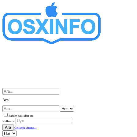
Ara
Sadece başlıkları ara
Kullanıcı:
Ara
Gelişmiş Arama...