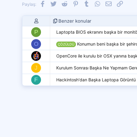
Facebook
Twitter
Reddit
Pinterest
Tumblr
WhatsApp
E-posta
Link
Paylaş:
Benzer konular
P
Laptopta BIOS ekranını başka bir monitör
O
Konumun beni başka bir şehird
ÇÖZÜLDÜ
OpenCore ile kurulu bir OSX yanına baş
J
Kurulum Sonrası Başka Ne Yapmam Gere
F
Hackintosh'dan Başka Laptopa Görünt