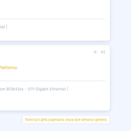
RAM
#2
Platformu
om BCM43xx - I211 Gigabit Ethernet
Yanıt için giriş yapmanız veya üye olmanız gerekir.