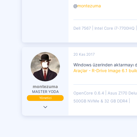
@
montezuma
Dell 7567
Intel Core i7-7700HQ
20 Kas 2017
Windows üzerinden aktarmayı d
Araçlar - R-Drive Image 6.1 bui
montezuma
MASTER YODA
OpenCore 0.6.4
Asus Z170 Del
Yönetici
500GB NVMe & 32 GB DDR4
19 Eki 2016
29,833
7,599
4,401