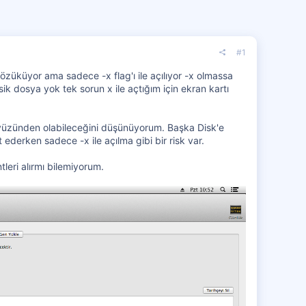
#1
züküyor ama sadece -x flag'ı ile açılıyor -x olmassa
k dosya yok tek sorun x ile açtığım için ekran kartı
yüzünden olabileceğini düşünüyorum. Başka Disk'e
ederken sadece -x ile açılma gibi bir risk var.
eri alırmı bilemiyorum.