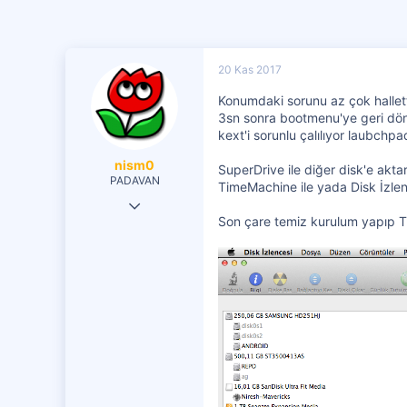
20 Kas 2017
Konumdaki sorunu az çok hallett
3sn sonra bootmenu'ye geri dönü
kext'i sorunlu çalılıyor laubchpad
nism0
SuperDrive ile diğer disk'e ak
PADAVAN
TimeMachine ile yada Disk İzlenc
19 Tem 2017
Son çare temiz kurulum yapıp T
149
27
71