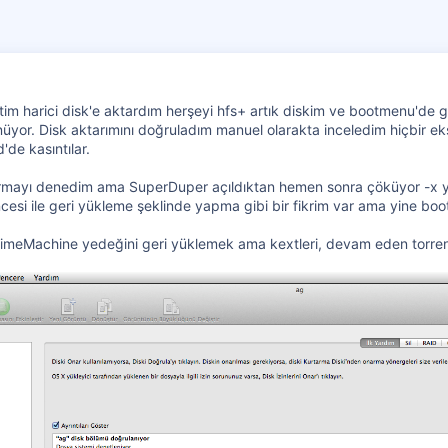
im harici disk'e aktardım herşeyi hfs+ artık diskim ve bootmenu'de gö
yor. Disk aktarımını doğruladım manuel olarakta inceledim hiçbir eksi
'de kasıntılar.
tarmayı denedim ama SuperDuper açıldıktan hemen sonra çöküyor -x 
esi ile geri yükleme şeklinde yapma gibi bir fikrim var ama yine boot 
imeMachine yedeğini geri yüklemek ama kextleri, devam eden torrentl