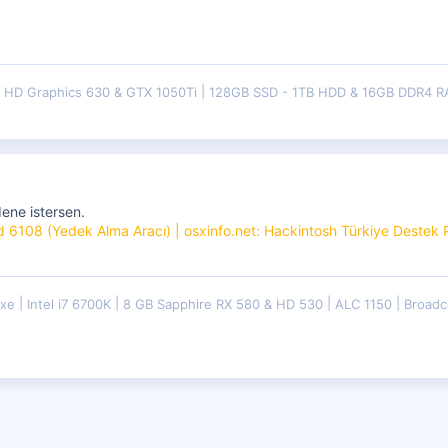
HD Graphics 630 & GTX 1050Ti
128GB SSD - 1TB HDD & 16GB DDR4 
ene istersen.
ld 6108 (Yedek Alma Aracı) | osxinfo.net: Hackintosh Türkiye Destek 
uxe
Intel i7 6700K
8 GB Sapphire RX 580 & HD 530
ALC 1150
Broadc