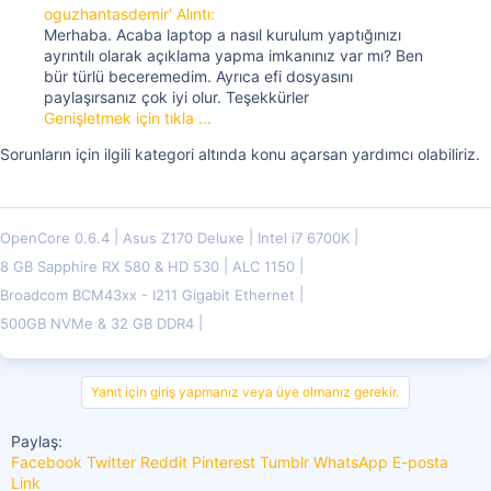
oguzhantasdemir' Alıntı:
Merhaba. Acaba laptop a nasıl kurulum yaptığınızı
ayrıntılı olarak açıklama yapma imkanınız var mı? Ben
bür türlü beceremedim. Ayrıca efi dosyasını
paylaşırsanız çok iyi olur. Teşekkürler
Genişletmek için tıkla ...
Sorunların için ilgili kategori altında konu açarsan yardımcı olabiliriz.
OpenCore 0.6.4
Asus Z170 Deluxe
Intel i7 6700K
8 GB Sapphire RX 580 & HD 530
ALC 1150
Broadcom BCM43xx - I211 Gigabit Ethernet
500GB NVMe & 32 GB DDR4
Yanıt için giriş yapmanız veya üye olmanız gerekir.
Paylaş:
Facebook
Twitter
Reddit
Pinterest
Tumblr
WhatsApp
E-posta
Link