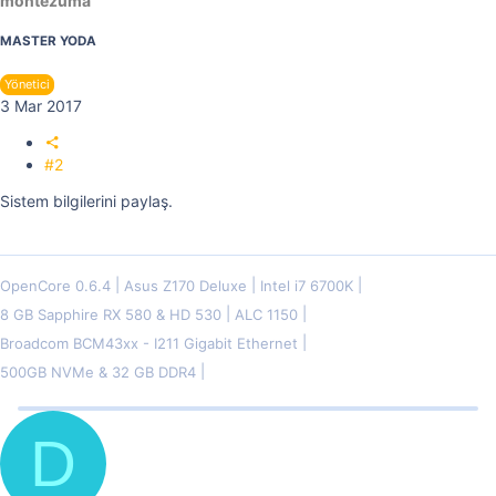
montezuma
MASTER YODA
Yönetici
3 Mar 2017
#2
Sistem bilgilerini paylaş.
OpenCore 0.6.4
Asus Z170 Deluxe
Intel i7 6700K
8 GB Sapphire RX 580 & HD 530
ALC 1150
Broadcom BCM43xx - I211 Gigabit Ethernet
500GB NVMe & 32 GB DDR4
D