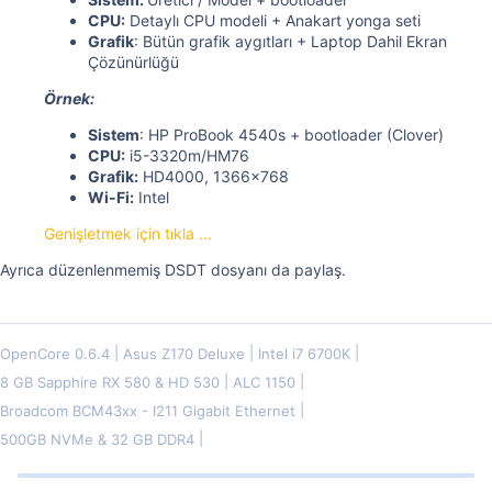
CPU:
Detaylı CPU modeli + Anakart yonga seti
Grafik
: Bütün grafik aygıtları + Laptop Dahil Ekran
Çözünürlüğü
Örnek:
Sistem
: HP ProBook 4540s + bootloader (Clover)
CPU:
i5-3320m/HM76
Grafik:
HD4000, 1366x768
Wi-Fi:
Intel
Genişletmek için tıkla ...
Ayrıca düzenlenmemiş DSDT dosyanı da paylaş.
OpenCore 0.6.4
Asus Z170 Deluxe
Intel i7 6700K
8 GB Sapphire RX 580 & HD 530
ALC 1150
Broadcom BCM43xx - I211 Gigabit Ethernet
500GB NVMe & 32 GB DDR4