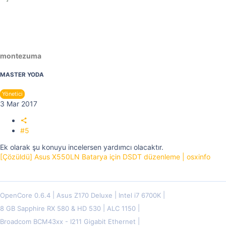
montezuma
MASTER YODA
Yönetici
3 Mar 2017
#5
Ek olarak şu konuyu incelersen yardımcı olacaktır.
[Çözüldü] Asus X550LN Batarya için DSDT düzenleme | osxinfo
OpenCore 0.6.4
Asus Z170 Deluxe
Intel i7 6700K
8 GB Sapphire RX 580 & HD 530
ALC 1150
Broadcom BCM43xx - I211 Gigabit Ethernet