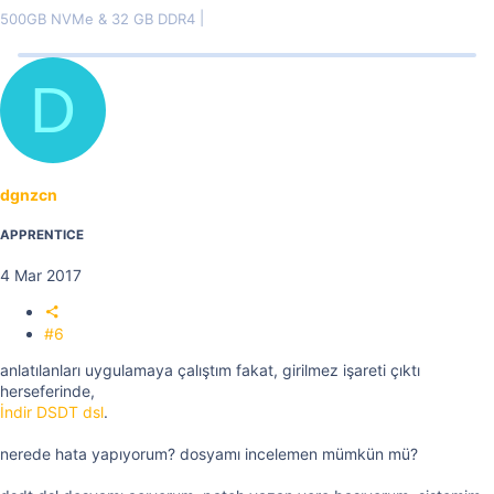
500GB NVMe & 32 GB DDR4
D
dgnzcn
APPRENTICE
4 Mar 2017
#6
anlatılanları uygulamaya çalıştım fakat, girilmez işareti çıktı
herseferinde,
İndir DSDT dsl
.
nerede hata yapıyorum? dosyamı incelemen mümkün mü?