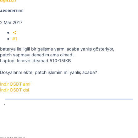
APPRENTICE
2 Mar 2017
#1
batarya ile ilgili bir gelişme varmı acaba yanlış gösteriyor,
patch yapmayı denedim ama olmadı,
Laptop: lenovo Ideapad 510-15IKB
Dosyalarım ekte, patch işlemim mi yanlış acaba?
İndir DSDT aml
İndir DSDT dsl