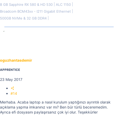
8 GB Sapphire RX 580 & HD 530
ALC 1150
Broadcom BCM43xx - I211 Gigabit Ethernet
500GB NVMe & 32 GB DDR4
oguzhantasdemir
APPRENTICE
23 May 2017
#14
Merhaba. Acaba laptop a nasıl kurulum yaptığınızı ayrıntılı olarak
açıklama yapma imkanınız var mı? Ben bür türlü beceremedim.
Ayrıca efi dosyasını paylaşırsanız çok iyi olur. Teşekkürler