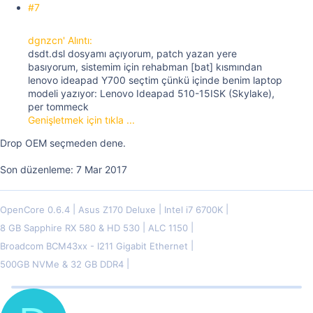
#7
dgnzcn' Alıntı:
dsdt.dsl dosyamı açıyorum, patch yazan yere
basıyorum, sistemim için rehabman [bat] kısmından
lenovo ideapad Y700 seçtim çünkü içinde benim laptop
modeli yazıyor: Lenovo Ideapad 510-15ISK (Skylake),
per tommeck
Genişletmek için tıkla ...
Drop OEM seçmeden dene.
Son düzenleme:
7 Mar 2017
OpenCore 0.6.4
Asus Z170 Deluxe
Intel i7 6700K
8 GB Sapphire RX 580 & HD 530
ALC 1150
Broadcom BCM43xx - I211 Gigabit Ethernet
500GB NVMe & 32 GB DDR4