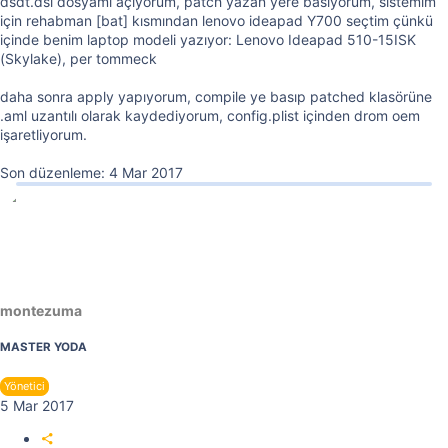
dsdt.dsl dosyamı açıyorum, patch yazan yere basıyorum, sistemim
için rehabman [bat] kısmından lenovo ideapad Y700 seçtim çünkü
içinde benim laptop modeli yazıyor: Lenovo Ideapad 510-15ISK
(Skylake), per tommeck
daha sonra apply yapıyorum, compile ye basıp patched klasörüne
.aml uzantılı olarak kaydediyorum, config.plist içinden drom oem
işaretliyorum.
Son düzenleme:
4 Mar 2017
montezuma
MASTER YODA
Yönetici
5 Mar 2017