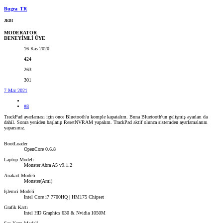
Bugra_TR
JEDI
MODERATOR
DENEYİMLİ ÜYE
16 Kas 2020
424
263
301
7 Mar 2021
#8
TrackPad ayarlaması için önce Bluetooth'u komple kapatalım. Buna Bluetooth'un gelişmiş ayarları da
dahil. Sonra yeniden başlatıp ResetNVRAM yapalım. TrackPad aktif olunca sistemden ayarlamalarını
yaparsınız.
BootLoader
OpenCore 0.6.8
Laptop Modeli
Monster Abra A5 v9.1.2
Anakart Modeli
Monster(Ami)
İşlemci Modeli
Intel Core i7 7700HQ | HM175 Chipset
Grafik Kartı
Intel HD Graphics 630 & Nvidia 1050M