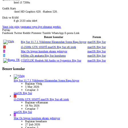
Intel i3 7200u
Grafik Kartı
-Intel HD Graphics 620. -Radeon 520.
Disk ve RAM
8 gb 2133 mhz ddr4
Yanıt için giriş yapmanız veya üye olmanız gerekir.
Paylaş:
Facebook
Twitter
Reddit
Pinterest
Tumblr
WhatsApp
E-posta
Link
Benzer konular
Forum
Big Sur 11.7.1 Yüklenme Ekranından Sonra Başa Atıyor
macOS Big Sur
W
i5-2500k GTX 1050Tİ macOS Big Sur efi istek
macOS Big Sur
B
Mac Os bigsur kurulum ekranı gelmiyor
macOS Big Sur
N
b450m s2h anakarta Big Sur kurulumu
macOS Big Sur
ÇÖZÜLDÜ
Realtek Hd Audio ve Synaptics Big Sur
macOS Big Sur
Benzer konular
Big Sur 11.7.1 Yüklenme Ekranından Sonra Başa Atıyor
Başlatan Vhdg
5 May 2026
Cevaplar: 3
macOS Big Sur
W
i5-2500k GTX 1050Tİ macOS Big Sur efi istek
Başlatan wRamazan
18 Nis 2026
Cevaplar: 7
macOS Big Sur
B
Mac Os bigsur kurulum ekranı gelmiyor
Başlatan breadtaste
27 Şub 2026
Cevaplar: 5