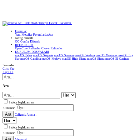
Forumlar
Yeni Mesajlar
Forumlarda Ara
confıg düzenle
OC Config Düzenle
REHBERLER
OpenCore Rehberler
Clover Rehberler
KURULUM DOSYALARI
macOS Tahoe
macOS Sequoia
macOS Sonoma
macOS Ventura
macOS Monterey
macOS Big
Sur
macOS Catalina
macOS Mojave
macOS High Sierra
macOS Sierra
macOS El Capitan
Forumlar
Giriş Yap
Kayıt Ol
Ara
Sadece başlıkları ara
Kullanıcı:
Ara
Gelişmiş Arama...
Sadece başlıkları ara
Kullanıcı:
Ara
Advanced...