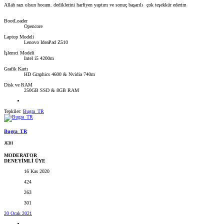
Allah razı olsun hocam. dediklerini harfiyen yaptım ve sonuç başarılı
çok teşekkür ederim
BootLoader
Opencore
Laptop Modeli
Lenovo IdeaPad Z510
İşlemci Modeli
Intel i5 4200m
Grafik Kartı
HD Graphics 4600 & Nvidia 740m
Disk ve RAM
250GB SSD & 8GB RAM
Tepkiler:
Bugra_TR
Bugra_TR
JEDI
MODERATOR
DENEYİMLİ ÜYE
16 Kas 2020
424
263
301
20 Ocak 2021