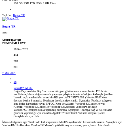
Disk ve RAM
120 GB SSD 1TB HDd/ 8 GB RAm
Tepkiler:
Bugra_TR
Bugra_TR
JEDI
MODERATOR
DENEYİMLİ ÜYE
16 Kas 2020
424
263
301
7 Mar 2021
#6
yuksel12' Alıntı:
Buğra Bey merhaba Big Sur izleme dörtgeni gözükmeme sorunu benim PC de de
var.Sizin açıklama doğrultusunda yapmaya çalıştım.Ancak anladığım kadarıyla (verilen
linkteki açıklamalarda bu aygıt kimliği yok :ACPI\SNYA002 ) VoodooRMI Kext
dosyası benim Synaptics Touchpatı desteklemiyor sanki. Synaptics Touchpat çalışıyor
ama imleç hareketleri yavaş.EFİ/OC/Kext dosyalarım VoodooPS2Controller var.
(Config: VoodooPS2Controller-VoodooPS2Keyboard-VoodooPS2Mouse-
VoodooPS2Trackpad bunlar işlenmiş durumda.)Synaptics Touchpat sağ ve sol tıklama
görevini yapmadığı için sonradan ApplePS2SmartTouchPad.kext dosyası işlendi.
Genişletmek için tıkla ...
İzleme dörtgenini eğer TrackPad'i kullanıyorsanız MacOS ayarlarından hızlandırabilirsiniz. Synaptics için
VoodooRMI kullanırken VoodooPS2Mouse'u yüklettirmeyin sisteme, yani çıkarın. Artı olarak