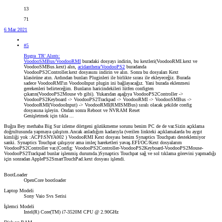
13
71
6 Mar 2021
#5
Bugra_TR' Alıntı:
VoodooSMBus/VoodooRMI
buradaki dosyayı indirin, bu kextleri(VoodooRMI.kext ve
VoodooSMBus.kext) alın,
acidanthera/VoodooPS2
buradanda
VoodooPS2Controller.kext dosyasını indirin ve alın. Sonra bu dosyaları Kext
klasörüne atın. Ardından bunları Pluginleri ile birlikte sırası ile ekleyeceğiz. Burada
sadece VoodooRMI'ın VoodooInput plugin ini bağlayacağız. Yani burada eklenmesi
gerekenleri belirteceğim. Bunların haricindekileri lütfen configten
çıkarın(VoodooPS2Mouse vb gibi). Yukarıdan aşağıya VoodooPS2Controller ->
VoodooPS2Keyboard -> VoodooPS2Trackpad -> VoodooRMI -> VoodooSMBus ->
VoodooRMI(VoodooInput) -> VoodooRMI(RMISMBus) sıralı olacak şekilde config
dosyasına işleyin. Ondan sonra Reboot ve NVRAM Reset
Genişletmek için tıkla ...
Buğra Bey merhaba Big Sur izleme dörtgeni gözükmeme sorunu benim PC de de var.Sizin açıklama
doğrultusunda yapmaya çalıştım.Ancak anladığım kadarıyla (verilen linkteki açıklamalarda bu aygıt
kimliği yok :ACPI\SNYA002 ) VoodooRMI Kext dosyası benim Synaptics Touchpatı desteklemiyor
sanki. Synaptics Touchpat çalışıyor ama imleç hareketleri yavaş.EFİ/OC/Kext dosyalarım
VoodooPS2Controller var.(Config: VoodooPS2Controller-VoodooPS2Keyboard-VoodooPS2Mouse-
VoodooPS2Trackpad bunlar işlenmiş durumda.)Synaptics Touchpat sağ ve sol tıklama görevini yapmadığı
için sonradan ApplePS2SmartTouchPad.kext dosyası işlendi.
BootLoader
OpenCore bootloader
Laptop Modeli
Sony Vaio Svs Serisi
İşlemci Modeli
Intel(R) Core(TM) i7-3520M CPU @ 2.90GHz