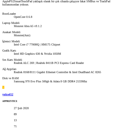
ApplePS2SmartTouchPad yaklaşık olarak bir çok cihazda çalışıyor fakat SMBus ve TrackPad
kullanımından yoksun.
BootLoader
OpenCore 0.6.8
Laptop Modeli
Monster Abra A5 v9.1.2
Anakart Modeli
Monster(Ami)
İşlemci Modeli
Intel Core i7 7700HQ | HM175 Chipset
Grafik Kartı
Intel HD Graphics 630 & Nvidia 1050M
Ses Kartı Modeli
Realtek ALC 269 | Realtek 8411B PCI Express Card Reader
Ağ Aygıtları
Realtek 8168/8111 Gigabit Ethernet Controller & Intel DualBand AC 8265
Disk ve RAM
Samsung 970 Evo Plus 500gb & Adata 8 GB DDR4 2133Mhz
Y
yuksel12
APPRENTICE
27 Şub 2020
89
13
71