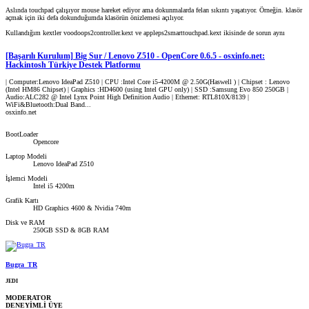
Aslında touchpad çalışıyor mouse hareket ediyor ama dokunmalarda felan sıkıntı yaşatıyor. Örneğin. klasör
açmak için iki defa dokunduğumda klasörün önizlemesi açılıyor.
Kullandığım kextler voodoops2controller.kext ve appleps2smarttouchpad.kext ikisinde de sorun aynı
[Başarılı Kurulum] Big Sur / Lenovo Z510 - OpenCore 0.6.5 - osxinfo.net:
Hackintosh Türkiye Destek Platformu
| Computer:Lenovo IdeaPad Z510 | CPU :Intel Core i5-4200M @ 2.50G(Haswell ) | Chipset : Lenovo
(Intel HM86 Chipset) | Graphics :HD4600 (using Intel GPU only) | SSD :Samsung Evo 850 250GB |
Audio:ALC282 @ Intel Lynx Point High Definition Audio | Ethernet: RTL810X/8139 |
WiFi&Bluetooth:Dual Band...
osxinfo.net
BootLoader
Opencore
Laptop Modeli
Lenovo IdeaPad Z510
İşlemci Modeli
Intel i5 4200m
Grafik Kartı
HD Graphics 4600 & Nvidia 740m
Disk ve RAM
250GB SSD & 8GB RAM
Bugra_TR
JEDI
MODERATOR
DENEYİMLİ ÜYE