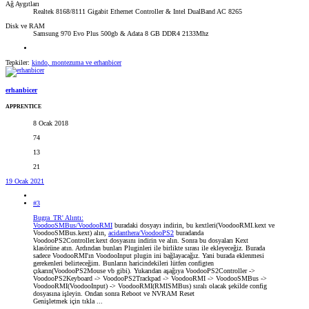
Ağ Aygıtları
Realtek 8168/8111 Gigabit Ethernet Controller & Intel DualBand AC 8265
Disk ve RAM
Samsung 970 Evo Plus 500gb & Adata 8 GB DDR4 2133Mhz
Tepkiler:
kindo
,
montezuma
ve
erhanbicer
erhanbicer
APPRENTICE
8 Ocak 2018
74
13
21
19 Ocak 2021
#3
Bugra_TR' Alıntı:
VoodooSMBus/VoodooRMI
buradaki dosyayı indirin, bu kextleri(VoodooRMI.kext ve
VoodooSMBus.kext) alın,
acidanthera/VoodooPS2
buradanda
VoodooPS2Controller.kext dosyasını indirin ve alın. Sonra bu dosyaları Kext
klasörüne atın. Ardından bunları Pluginleri ile birlikte sırası ile ekleyeceğiz. Burada
sadece VoodooRMI'ın VoodooInput plugin ini bağlayacağız. Yani burada eklenmesi
gerekenleri belirteceğim. Bunların haricindekileri lütfen configten
çıkarın(VoodooPS2Mouse vb gibi). Yukarıdan aşağıya VoodooPS2Controller ->
VoodooPS2Keyboard -> VoodooPS2Trackpad -> VoodooRMI -> VoodooSMBus ->
VoodooRMI(VoodooInput) -> VoodooRMI(RMISMBus) sıralı olacak şekilde config
dosyasına işleyin. Ondan sonra Reboot ve NVRAM Reset
Genişletmek için tıkla ...