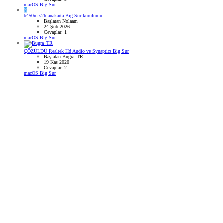
macOS Big Sur
N
b450m s2h anakarta Big Sur kurulumu
Başlatan Nolaam
24 Şub 2026
Cevaplar: 1
macOS Big Sur
ÇÖZÜLDÜ
Realtek Hd Audio ve Synaptics Big Sur
Başlatan Bugra_TR
19 Kas 2020
Cevaplar: 2
macOS Big Sur