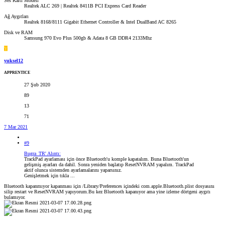
Ses Kartı Modeli
Realtek ALC 269 | Realtek 8411B PCI Express Card Reader
Ağ Aygıtları
Realtek 8168/8111 Gigabit Ethernet Controller & Intel DualBand AC 8265
Disk ve RAM
Samsung 970 Evo Plus 500gb & Adata 8 GB DDR4 2133Mhz
Y
yuksel12
APPRENTICE
27 Şub 2020
89
13
71
7 Mar 2021
#9
Bugra_TR' Alıntı:
TrackPad ayarlaması için önce Bluetooth'u komple kapatalım. Buna Bluetooth'un
gelişmiş ayarları da dahil. Sonra yeniden başlatıp ResetNVRAM yapalım. TrackPad
aktif olunca sistemden ayarlamalarını yaparsınız.
Genişletmek için tıkla ...
Bluetooth kapanmıyor kapanması için /Library/Preferences içindeki com.apple.Bluetooth.plist dosyasını
silip restart ve ResetNVRAM yapıyorum.Bu kez Bluetooth kapanıyor ama yine izleme dörtgeni aygıtı
bulamıyor.