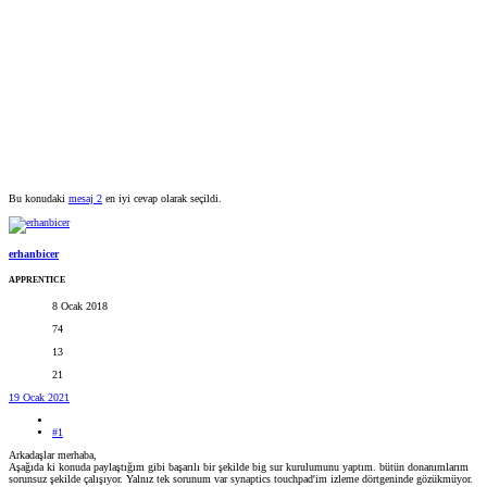
Bu konudaki
mesaj 2
en iyi cevap olarak seçildi.
erhanbicer
APPRENTICE
8 Ocak 2018
74
13
21
19 Ocak 2021
#1
Arkadaşlar merhaba,
Aşağıda ki konuda paylaştığım gibi başarılı bir şekilde big sur kurulumunu yaptım. bütün donanımlarım
sorunsuz şekilde çalışıyor. Yalnız tek sorunum var synaptics touchpad'im izleme dörtgeninde gözükmüyor.