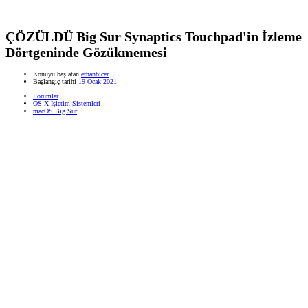
ÇÖZÜLDÜ
Big Sur Synaptics Touchpad'in İzleme
Dörtgeninde Gözükmemesi
Konuyu başlatan
erhanbicer
Başlangıç tarihi
19 Ocak 2021
Forumlar
OS X İşletim Sistemleri
macOS Big Sur