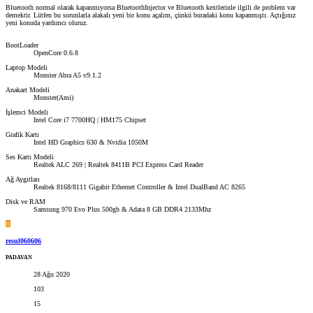
Bluetooth normal olarak kapanmıyorsa BluetoothInjector ve Bluetooth kextlerinle ilgili de problem var
demektir. Lütfen bu sorunlarla alakalı yeni bir konu açalım, çünkü buradaki konu kapanmıştı. Açtığınız
yeni konuda yardımcı oluruz.
BootLoader
OpenCore 0.6.8
Laptop Modeli
Monster Abra A5 v9.1.2
Anakart Modeli
Monster(Ami)
İşlemci Modeli
Intel Core i7 7700HQ | HM175 Chipset
Grafik Kartı
Intel HD Graphics 630 & Nvidia 1050M
Ses Kartı Modeli
Realtek ALC 269 | Realtek 8411B PCI Express Card Reader
Ağ Aygıtları
Realtek 8168/8111 Gigabit Ethernet Controller & Intel DualBand AC 8265
Disk ve RAM
Samsung 970 Evo Plus 500gb & Adata 8 GB DDR4 2133Mhz
R
resul060606
PADAVAN
28 Ağu 2020
103
15