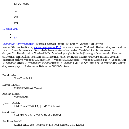
16 Kas 2020
424
263
301
19 Ocak 2021
#2
VoodooSMBus/VoodooRMI
buradaki dosyayı indirin, bu kextleri(VoodooRMI.kext ve
VoodooSMBus.kext) alın,
acidanthera/VoodooPS2
buradanda VoodooPS2Controller.kext dosyasını indirin
ve alın. Sonra bu dosyaları Kext klasörüne atın. Ardından bunları Pluginleri ile birlikte sırası ile
ekleyeceğiz. Burada sadece VoodooRMI'ın VoodooInput plugin ini bağlayacağız. Yani burada eklenmesi
gerekenleri belirteceğim. Bunların haricindekileri lütfen configten çıkarın(VoodooPS2Mouse vb gibi).
Yukarıdan aşağıya VoodooPS2Controller -> VoodooPS2Keyboard -> VoodooPS2Trackpad -> VoodooRMI
-> VoodooSMBus -> VoodooRMI(VoodooInput) -> VoodooRMI(RMISMBus) sıralı olacak şekilde config
dosyasına işleyin. Ondan sonra Reboot ve NVRAM Reset
BootLoader
OpenCore 0.6.8
Laptop Modeli
Monster Abra A5 v9.1.2
Anakart Modeli
Monster(Ami)
İşlemci Modeli
Intel Core i7 7700HQ | HM175 Chipset
Grafik Kartı
Intel HD Graphics 630 & Nvidia 1050M
Ses Kartı Modeli
Realtek ALC 269 | Realtek 8411B PCI Express Card Reader