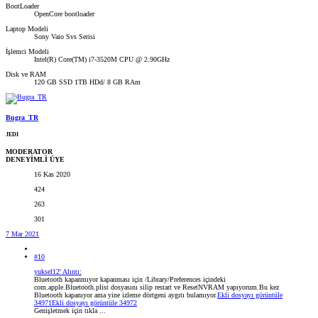
BootLoader
OpenCore bootloader
Laptop Modeli
Sony Vaio Svs Serisi
İşlemci Modeli
Intel(R) Core(TM) i7-3520M CPU @ 2.90GHz
Disk ve RAM
120 GB SSD 1TB HDd/ 8 GB RAm
Bugra_TR
JEDI
MODERATOR
DENEYİMLİ ÜYE
16 Kas 2020
424
263
301
7 Mar 2021
#10
yuksel12' Alıntı:
Bluetooth kapanmıyor kapanması için /Library/Preferences içindeki
com.apple.Bluetooth.plist dosyasını silip restart ve ResetNVRAM yapıyorum.Bu kez
Bluetooth kapanıyor ama yine izleme dörtgeni aygıtı bulamıyor.
Ekli dosyayı görüntüle
34971
Ekli dosyayı görüntüle 34972
Genişletmek için tıkla ...