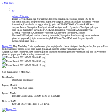
7 Mar 2021
#7
yuksel12' Alıntı:
Buğra Bey merhaba Big Sur izleme dörtgeni gözükmeme sorunu benim PC de de
var.Sizin açıklama doğrultusunda yapmaya çalıştım.Ancak anladığım kadarıyla (verilen
linkteki açıklamalarda bu aygıt kimliği yok :ACPI\SNYA002 ) VoodooRMI Kext
dosyası benim Synaptics Touchpatı desteklemiyor sanki. Synaptics Touchpat çalışıyor
ama imleç hareketleri yavaş.EFİ/OC/Kext dosyalarım VoodooPS2Controller var.
(Config: VoodooPS2Controller-VoodooPS2Keyboard-VoodooPS2Mouse-
VoodooPS2Trackpad bunlar işlenmiş durumda.)Synaptics Touchpat sağ ve sol tıklama
görevini yapmadığı için sonradan ApplePS2SmartTouchPad.kext dosyası işlendi.
Genişletmek için tıkla ...
Bugra_TR
Bey Merhaba, Sizin açıklamaya göre yaptığımda izleme dörtgeni bembeyaz hiç bir şey yokken
bu kez aranıyor masajı geldi ama aygıtı bulamadı.Nerede yanlış yapıyorum.Ayrıca
ApplePS2SmartTouchPad.kext kaldırdığımda Touchpat tıklama görevini yapmıyor.Sağ sol tık ve seçme
görevini yapmıyor.Sadece imleç hareketleri var.
Son düzenleme:
7 Mar 2021
BootLoader
OpenCore bootloader
Laptop Modeli
Sony Vaio Svs Serisi
İşlemci Modeli
Intel(R) Core(TM) i7-3520M CPU @ 2.90GHz
Disk ve RAM
120 GB SSD 1TB HDd/ 8 GB RAm