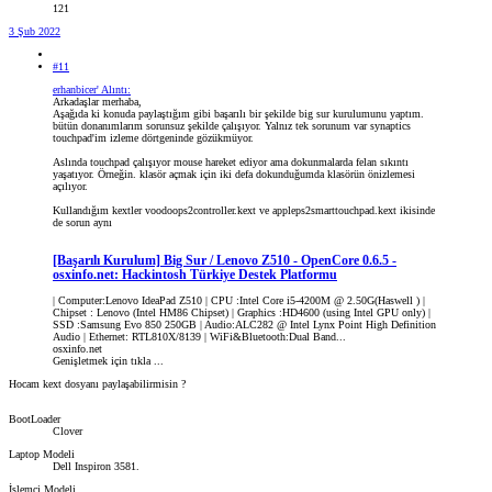
121
3 Şub 2022
#11
erhanbicer' Alıntı:
Arkadaşlar merhaba,
Aşağıda ki konuda paylaştığım gibi başarılı bir şekilde big sur kurulumunu yaptım.
bütün donanımlarım sorunsuz şekilde çalışıyor. Yalnız tek sorunum var synaptics
touchpad'im izleme dörtgeninde gözükmüyor.
Aslında touchpad çalışıyor mouse hareket ediyor ama dokunmalarda felan sıkıntı
yaşatıyor. Örneğin. klasör açmak için iki defa dokunduğumda klasörün önizlemesi
açılıyor.
Kullandığım kextler voodoops2controller.kext ve appleps2smarttouchpad.kext ikisinde
de sorun aynı
[Başarılı Kurulum] Big Sur / Lenovo Z510 - OpenCore 0.6.5 -
osxinfo.net: Hackintosh Türkiye Destek Platformu
| Computer:Lenovo IdeaPad Z510 | CPU :Intel Core i5-4200M @ 2.50G(Haswell ) |
Chipset : Lenovo (Intel HM86 Chipset) | Graphics :HD4600 (using Intel GPU only) |
SSD :Samsung Evo 850 250GB | Audio:ALC282 @ Intel Lynx Point High Definition
Audio | Ethernet: RTL810X/8139 | WiFi&Bluetooth:Dual Band...
osxinfo.net
Genişletmek için tıkla ...
Hocam kext dosyanı paylaşabilirmisin ?
BootLoader
Clover
Laptop Modeli
Dell Inspiron 3581.
İşlemci Modeli