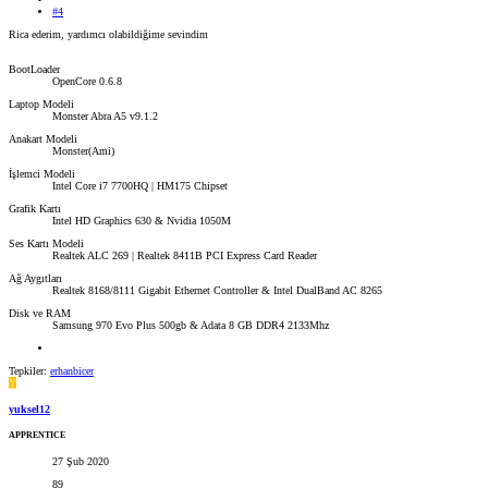
#4
Rica ederim, yardımcı olabildiğime sevindim
BootLoader
OpenCore 0.6.8
Laptop Modeli
Monster Abra A5 v9.1.2
Anakart Modeli
Monster(Ami)
İşlemci Modeli
Intel Core i7 7700HQ | HM175 Chipset
Grafik Kartı
Intel HD Graphics 630 & Nvidia 1050M
Ses Kartı Modeli
Realtek ALC 269 | Realtek 8411B PCI Express Card Reader
Ağ Aygıtları
Realtek 8168/8111 Gigabit Ethernet Controller & Intel DualBand AC 8265
Disk ve RAM
Samsung 970 Evo Plus 500gb & Adata 8 GB DDR4 2133Mhz
Tepkiler:
erhanbicer
Y
yuksel12
APPRENTICE
27 Şub 2020
89