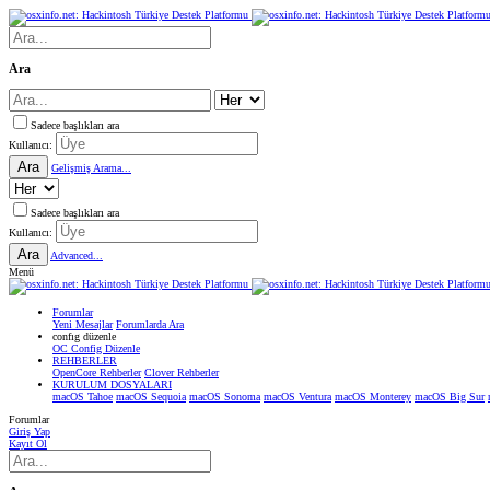
Ara
Sadece başlıkları ara
Kullanıcı:
Ara
Gelişmiş Arama...
Sadece başlıkları ara
Kullanıcı:
Ara
Advanced...
Menü
Forumlar
Yeni Mesajlar
Forumlarda Ara
confıg düzenle
OC Config Düzenle
REHBERLER
OpenCore Rehberler
Clover Rehberler
KURULUM DOSYALARI
macOS Tahoe
macOS Sequoia
macOS Sonoma
macOS Ventura
macOS Monterey
macOS Big Sur
Forumlar
Giriş Yap
Kayıt Ol