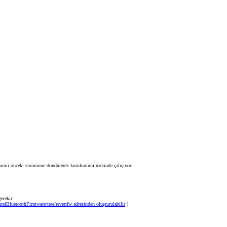
enimi önceki sürümüne döndürerek kurulumum üzerinde çalışıyor.
erekir
telBluetoothFirmware/tree/revertfw adresinden oluşturulabilir
)