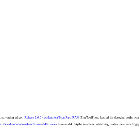
sına yardım ediyor,
Release 2.6.0 · acidanthera/BrcmPatchRAM
BlueToolFixup kextini bir deneyin, benim iç
 · OpenIntelWireless/IntelBluetoothFirmware
Sorunundaki kişiler tarafından çözülmüş, oradan daha fazla bilgiye