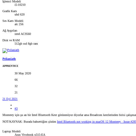
İşlemci Modeli
i5-10210
Grafik Kartı
uhd 620
Ses Kartı Modeli
alc 256
Ağ Aygıtları
intel AC9560
Disk ve RAM
512gb ssd 8gb ram
Prilaniath
APPRENTICE
30 May 2020
66
32
21
21 Eyl 2021
#3
Monterey için şu an bir Intel Bluetooth Kext görünmüyor diyorlar ama Broadcom kextlerinden birisi çalışma
NOT/KAYNAK: Burada bahsettiğim çözüm
Intel Bluetooth not working in macOS 12 Monterey · Issue #295
Laptop Modeli
Asus Vivobook x515-EA