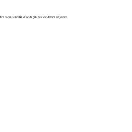
dim sorun şimdilik düzeldi gibi testlere devam ediyorum.