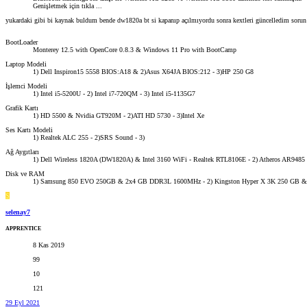
Genişletmek için tıkla ...
yukardaki gibi bi kaynak buldum bende dw1820a bt si kapanıp açılmıyordu sonra kextleri güncelledim sorun 
BootLoader
Monterey 12.5 with OpenCore 0.8.3 & Windows 11 Pro with BootCamp
Laptop Modeli
1) Dell Inspiron15 5558 BIOS:A18 & 2)Asus X64JA BIOS:212 - 3)HP 250 G8
İşlemci Modeli
1) Intel i5-5200U - 2) Intel i7-720QM - 3) Intel i5-1135G7
Grafik Kartı
1) HD 5500 & Nvidia GT920M - 2)ATI HD 5730 - 3)Intel Xe
Ses Kartı Modeli
1) Realtek ALC 255 - 2)SRS Sound - 3)
Ağ Aygıtları
1) Dell Wireless 1820A (DW1820A) & Intel 3160 WiFi - Realtek RTL8106E - 2) Atheros AR9485
Disk ve RAM
1) Samsung 850 EVO 250GB & 2x4 GB DDR3L 1600MHz - 2) Kingston Hyper X 3K 250 GB
S
selenay7
APPRENTICE
8 Kas 2019
99
10
121
29 Eyl 2021