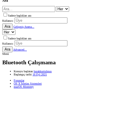
Ara
Sadece başlıkları ara
Kullanıcı:
Ara
Gelişmiş Arama...
Sadece başlıkları ara
Kullanıcı:
Ara
Advanced...
Menü
Bluetooth Çalışmama
Konuyu başlatan
burakkurtulmus
Başlangıç tarihi
16 Eyl 2021
Forumlar
OS X İşletim Sistemleri
macOS Monterey