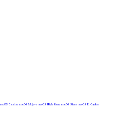
macOS Catalina
macOS Mojave
macOS High Sierra
macOS Sierra
macOS El Capitan