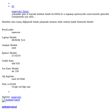
#5
sinanyolci' Alıntı:
yukardaki gibi bi kaynak buldum bende dw1820a bt si kapanıp açılmıyordu sonra kextleri güncelle
Genişletmek için tıkla ...
Denedim ama sonuç değişmedi bende çalışmadı umarım nihai sürüme kadar bluetooth düzelir
BootLoader
opencore
Laptop Modeli
HONOR X14
Anakart Modeli
intel
İşlemci Modeli
i5-10210
Grafik Kartı
uhd 620
Ses Kartı Modeli
alc 256
Ağ Aygıtları
intel AC9560
Disk ve RAM
512gb ssd 8gb ram
Tepkiler:
sinanyolci
mehmetyuksel