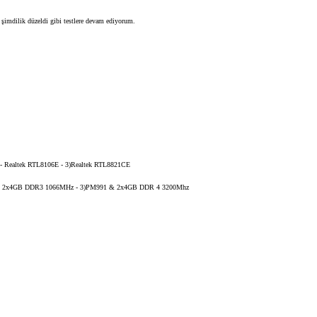
şimdilik düzeldi gibi testlere devam ediyorum.
 - Realtek RTL8106E - 3)Realtek RTL8821CE
 & 2x4GB DDR3 1066MHz - 3)PM991 & 2x4GB DDR 4 3200Mhz