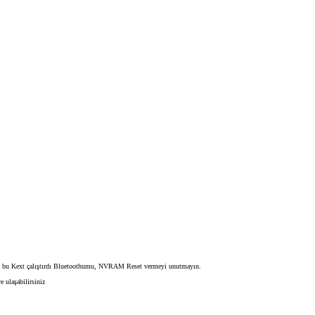
in bu Kext çalıştırdı Bluetoothumu, NVRAM Reset vermeyi unutmayın.
 ulaşabilirsiniz