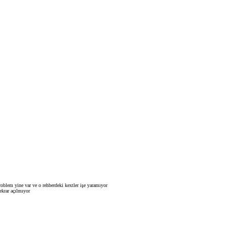
oblem yine var ve o rehberdeki kextler işe yaramıyor
ekrar açılmıyor