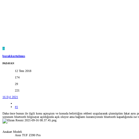
B
burakkurtulmus
PADAVAN
12 Tem 2018
174
29
221
16 Eyl 2021
#1
Daha önce bunun ile ilgili konu açmıştım ve konuda belirttiğim rehberi uygulayarak çözmüştüm fakat aynı pr
sorunum bluetooth bilgisayar açıldığında açık oluyor ama bağlantı kuramıyorum bluetooth kapadığımda ise t
Anakart Modeli
Asus TUF Z390 Pro