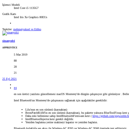
İşlemci Modeli
Intel Core i5 1135G7
Grafik Kartı
Intel Iris Xe Graphics 80EUs
Tepkiler:
mehmetyuksel
ve
Ediko
sinanyolci
APPRENTICE
5 Mar 2019
88
28
21
25 Eyl 2021
#4
en son üretici yazılımı güncellemesi macOS Monterey'de düzgün çalışmıyor gibi görünüyor . Bell
Intel Bluetooth'un Monterey'de çalışmasını sağlamak için aşağıdakiler gereklidir:
Lilu'nun en son sürümü (kaynaktan)
BrcmPatchRAM'in en son sürümü (kaynaktan), bu pakette yalnızca BlueToolFixup.kext g
Daha eski bellenime sahip IntelBluetoothFirmware.kext (
https://github.com/pigworlds/In
IntelBluetoolInjector.kext gerekli değildir.
Yeniden başlatma yerine makineyi kapatın ve yeniden başlatın.
Bluetooth kulaklığa ses akışı ile Wireless-AC 8265 ve Wireless-AC 9560 üzerinde test edilmiştir.