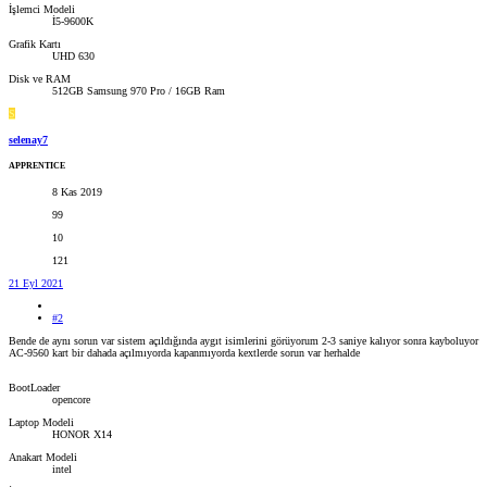
İşlemci Modeli
İ5-9600K
Grafik Kartı
UHD 630
Disk ve RAM
512GB Samsung 970 Pro / 16GB Ram
S
selenay7
APPRENTICE
8 Kas 2019
99
10
121
21 Eyl 2021
#2
Bende de aynı sorun var sistem açıldığında aygıt isimlerini görüyorum 2-3 saniye kalıyor sonra kayboluyor
AC-9560 kart bir dahada açılmıyorda kapanmıyorda kextlerde sorun var herhalde
BootLoader
opencore
Laptop Modeli
HONOR X14
Anakart Modeli
intel