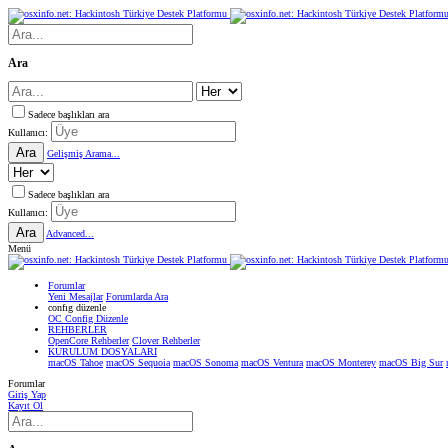
Ara
Sadece başlıkları ara
Kullanıcı:
Ara
Gelişmiş Arama...
Sadece başlıkları ara
Kullanıcı:
Ara
Advanced...
Menü
Forumlar
Yeni Mesajlar
Forumlarda Ara
confıg düzenle
OC Config Düzenle
REHBERLER
OpenCore Rehberler
Clover Rehberler
KURULUM DOSYALARI
macOS Tahoe
macOS Sequoia
macOS Sonoma
macOS Ventura
macOS Monterey
macOS Big Sur
Forumlar
Giriş Yap
Kayıt Ol