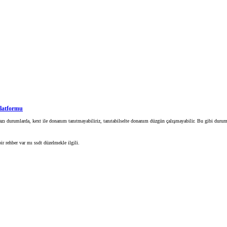
Platformu
ı durumlarda, kext ile donanım tanıtmayabiliriz, tanıtabilselte donanım düzgün çalışmayabilir. Bu gibi duru
 rehber var mı ssdt düzelmekle ilgili.