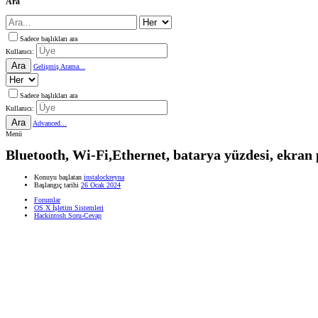
Ara
Sadece başlıkları ara
Kullanıcı:
Ara
Gelişmiş Arama...
Sadece başlıkları ara
Kullanıcı:
Ara
Advanced...
Menü
Bluetooth, Wi-Fi,Ethernet, batarya yüzdesi, ekran 
Konuyu başlatan
instalockreyna
Başlangıç tarihi
26 Ocak 2024
Forumlar
OS X İşletim Sistemleri
Hackintosh Soru-Cevap