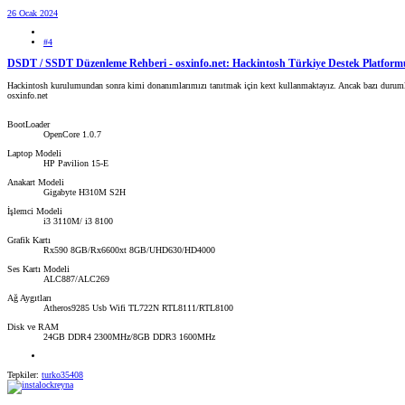
26 Ocak 2024
#4
DSDT / SSDT Düzenleme Rehberi - osxinfo.net: Hackintosh Türkiye Destek Platform
Hackintosh kurulumundan sonra kimi donanımlarımızı tanıtmak için kext kullanmaktayız. Ancak bazı durumla
osxinfo.net
BootLoader
OpenCore 1.0.7
Laptop Modeli
HP Pavilion 15-E
Anakart Modeli
Gigabyte H310M S2H
İşlemci Modeli
i3 3110M/ i3 8100
Grafik Kartı
Rx590 8GB/Rx6600xt 8GB/UHD630/HD4000
Ses Kartı Modeli
ALC887/ALC269
Ağ Aygıtları
Atheros9285 Usb Wifi TL722N RTL8111/RTL8100
Disk ve RAM
24GB DDR4 2300MHz/8GB DDR3 1600MHz
Tepkiler:
turko35408