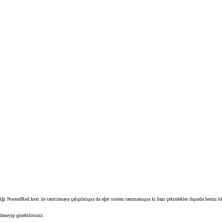
afiği NootedRed.kext ile tanıtılmaya çalışılmışsa da eğer sistem tanımamışsa ki bazı çekirdekler dışında henüz 
deneyip görebilirsiniz.