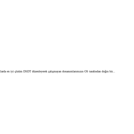
mlarda en iyi çözüm DSDT düzenleyerek çalışmayan donanımlarımızın OS tarafından doğru bir...