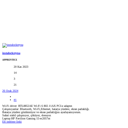
instalockreyna
APPRENTICE
20 Kas 2023
14
3
21
26 Ocak 2024
#1
Wi-Fi driver: RTL8852AE Wi-Fi 6 802.11AX PCI-e adapter.
Çalışmıyanlar: Bluetooth, Wi-Fi,Ethernet, batarya yüzdesi, ekran parlaklığı.
Batarya yüzdesi gözükmüyor ve ekran parlaklığını ayarlayamıyorum.
Safari stabil çalışmıyor, çöküyor, donuyor.
Laptop:HP Pavilion Gaming 15-ec2057nt
Efi indrime linki