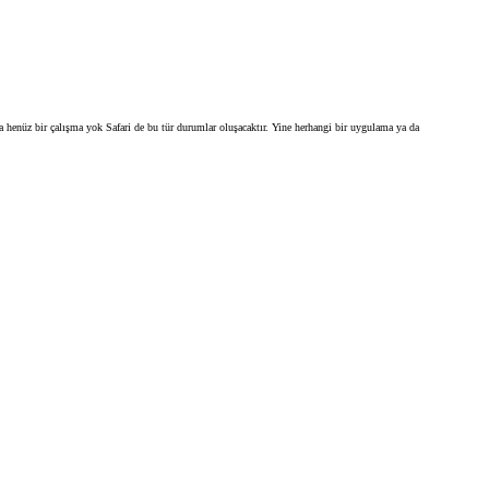
da henüz bir çalışma yok Safari de bu tür durumlar oluşacaktır. Yine herhangi bir uygulama ya da