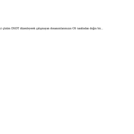
 iyi çözüm DSDT düzenleyerek çalışmayan donanımlarımızın OS tarafından doğru bir...