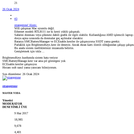
21
26 Ocak 2024
#3
strangerone' Alıntı:
Wifi çalışmaz Mac uyumlu değil.
Ethernet modeli RTL8111 ise ki kexti yüklü çalışmalı.
Safarini donması veya çökmesi dahili grafik ile ilgili olabilir. Kullandığınız AMD işlemcili laptop
dosya açma sırasında da donmalar geç açılmalar olacaktır.
Batarya SMCBatteryManager ve ECEnable.kextler ile çalışmıyorsa SSDT yama gerekir.
Parlaklık için BrightnessKeys.kext ile deneyin. Ancak ekran kartı ilintili olduğundan çalışıp çalışm
Bu arada sistem özelliklerinizi imzanızda belirtin.
Genişletmek için tıkla ...
BrightnessKeys kurdumda sistem hata veriyor
SMCBatteryManage.kext var ama pil göstergesi yok
ECEnable.kextler çalışmıyor.
Hocam ssdt nasıl yama yaoıcam bilmiyorum.
Son düzenleme:
26 Ocak 2024
strangerone
MASTER YODA
Yönetici
MODERATOR
DENEYİMLİ ÜYE
9 Haz 2017
18,985
9,678
4,401