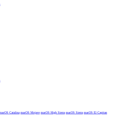
macOS Catalina
macOS Mojave
macOS High Sierra
macOS Sierra
macOS El Capitan