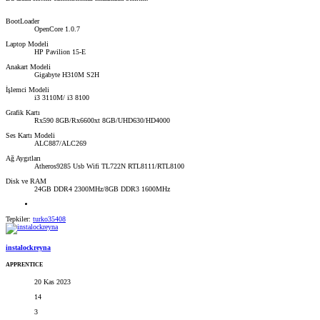
BootLoader
OpenCore 1.0.7
Laptop Modeli
HP Pavilion 15-E
Anakart Modeli
Gigabyte H310M S2H
İşlemci Modeli
i3 3110M/ i3 8100
Grafik Kartı
Rx590 8GB/Rx6600xt 8GB/UHD630/HD4000
Ses Kartı Modeli
ALC887/ALC269
Ağ Aygıtları
Atheros9285 Usb Wifi TL722N RTL8111/RTL8100
Disk ve RAM
24GB DDR4 2300MHz/8GB DDR3 1600MHz
Tepkiler:
turko35408
instalockreyna
APPRENTICE
20 Kas 2023
14
3