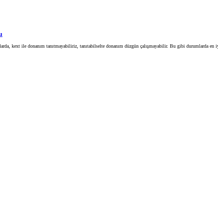
u
rda, kext ile donanım tanıtmayabiliriz, tanıtabilselte donanım düzgün çalışmayabilir. Bu gibi durumlarda en