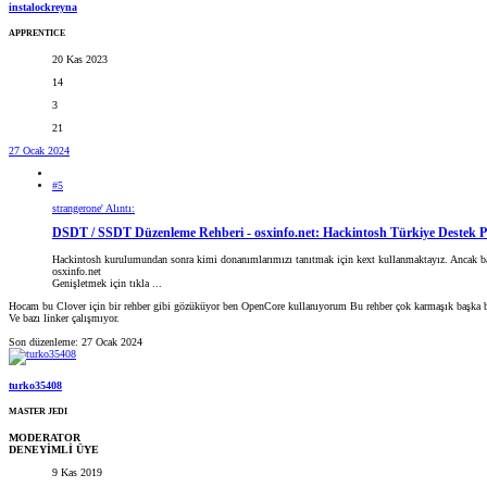
instalockreyna
APPRENTICE
20 Kas 2023
14
3
21
27 Ocak 2024
#5
strangerone' Alıntı:
DSDT / SSDT Düzenleme Rehberi - osxinfo.net: Hackintosh Türkiye Destek 
Hackintosh kurulumundan sonra kimi donanımlarımızı tanıtmak için kext kullanmaktayız. Ancak baz
osxinfo.net
Genişletmek için tıkla ...
Hocam bu Clover için bir rehber gibi gözüküyor ben OpenCore kullanıyorum Bu rehber çok karmaşık başka bir
Ve bazı linker çalışmıyor.
Son düzenleme:
27 Ocak 2024
turko35408
MASTER JEDI
MODERATOR
DENEYİMLİ ÜYE
9 Kas 2019