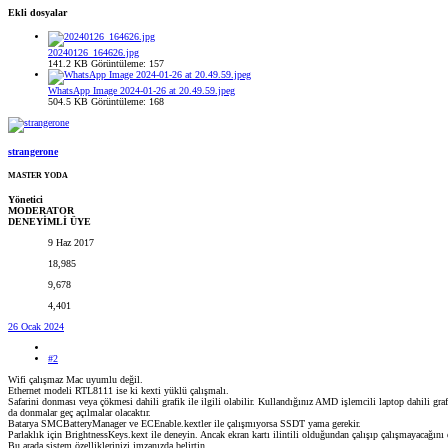
Ekli dosyalar
20240126_164626.jpg
141.2 KB
Görüntüleme: 157
WhatsApp Image 2024-01-26 at 20.49.59.jpeg
504.5 KB
Görüntüleme: 168
strangerone
MASTER YODA
Yönetici
MODERATOR
DENEYİMLİ ÜYE
9 Haz 2017
18,985
9,678
4,401
26 Ocak 2024
#2
Wifi çalışmaz Mac uyumlu değil.
Ethernet modeli RTL8111 ise ki kexti yüklü çalışmalı.
Safarini donması veya çökmesi dahili grafik ile ilgili olabilir. Kullandığınız AMD işlemcili laptop dahili gr
da donmalar geç açılmalar olacaktır.
Batarya SMCBatteryManager ve ECEnable.kextler ile çalışmıyorsa SSDT yama gerekir.
Parlaklık için BrightnessKeys.kext ile deneyin. Ancak ekran kartı ilintili olduğundan çalışıp çalışmayacağını 
Bu arada sistem özelliklerinizi imzanızda belirtin.