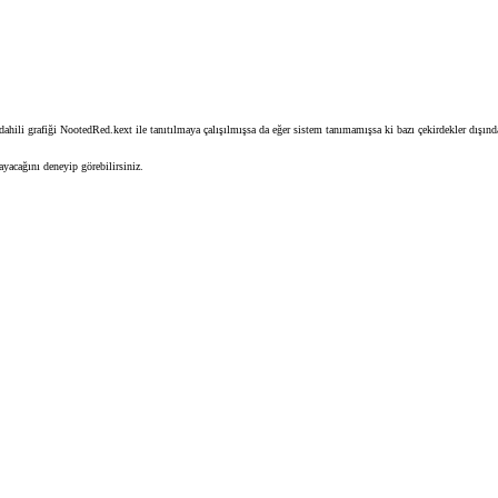
 dahili grafiği NootedRed.kext ile tanıtılmaya çalışılmışsa da eğer sistem tanımamışsa ki bazı çekirdekler dışın
ayacağını deneyip görebilirsiniz.