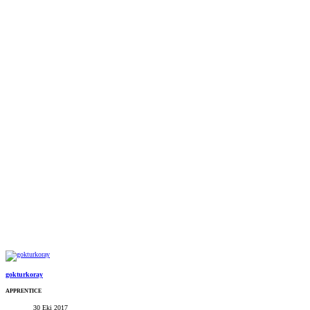
gokturkoray
APPRENTICE
30 Eki 2017