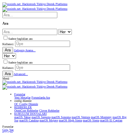
Ara
Sadece başlıkları ara
Kullanıcı:
Ara
Gelişmiş Arama...
Sadece başlıkları ara
Kullanıcı:
Ara
Advanced...
Menü
Forumlar
Yeni Mesajlar
Forumlarda Ara
confıg düzenle
OC Config Düzenle
REHBERLER
OpenCore Rehberler
Clover Rehberler
KURULUM DOSYALARI
macOS Tahoe
macOS Sequoia
macOS Sonoma
macOS Ventura
macOS Monterey
macOS Big
Sur
macOS Catalina
macOS Mojave
macOS High Sierra
macOS Sierra
macOS El Capitan
Forumlar
Giriş Yap