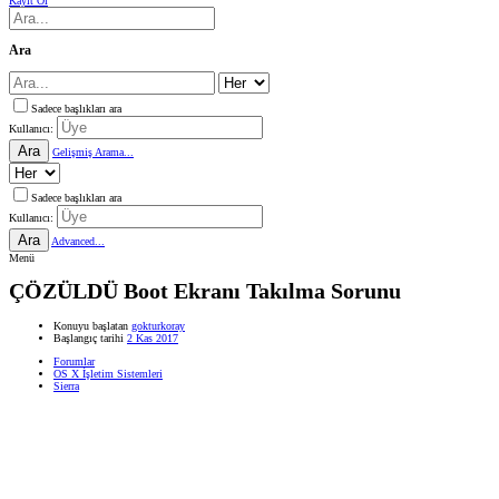
Kayıt Ol
Ara
Sadece başlıkları ara
Kullanıcı:
Ara
Gelişmiş Arama...
Sadece başlıkları ara
Kullanıcı:
Ara
Advanced...
Menü
ÇÖZÜLDÜ
Boot Ekranı Takılma Sorunu
Konuyu başlatan
gokturkoray
Başlangıç tarihi
2 Kas 2017
Forumlar
OS X İşletim Sistemleri
Sierra