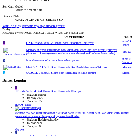
ASUS RX580 ROG STRIX
Ses Kartı Modeli
Focusrite Scarlett Solo
Disk ve RAM
HyperX 16 GB/ 240 GB SanDisk SSD
Yanıt için giriş yapmanız veya üye olmanız gerekir.
Paylaş:
Facebook
Twitter
Reddit
Pinterest
Tumblr
WhatsApp
E-posta
Link
Benzer konular
Forum
macOS
B
HP EliteBook 840 G4 Tahoe Boot Ekranında Takılıyor.
Tahoe
Merhaba mojave kurulumda boot oldukdan sonra kurulum ekrani gelmiyor
Mojave
(disk secip kurma) (ekran kartimin metal destegi yok) (clover bootloader)
macOS
Y
bios ekranında kalıyorum boot edemiyorum.
Sonoma
MacOS 10.14.5 İlk Boot Ekranında Bar Dolduktan Sonra Takılma
Mojave
Y
ÇÖZÜLDÜ
macOS Sierra boot ekranında takılma sorunu
Sierra
Benzer konular
B
HP EliteBook 840 G4 Tahoe Boot Ekranında Takılıyor.
Başlatan bbprop
10 May 2026
Cevaplar: 22
macOS Tahoe
Merhaba mojave kurulumda boot oldukdan sonra kurulum ekrani gelmiyor (disk secip kurma)
(ekran kartimin metal destegi yok) (clover bootloader)
Başlatan Hackintoshcudayı
15 Mar 2026
Cevaplar: 6
Mojave
Y