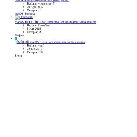
bios ekranında kalıyorum boot edemiyorum.
Başlatan ynunsemre_7
20 Ağu 2025
Cevaplar: 1
macOS Sonoma
MacOS 10.14.5 İlk Boot Ekranında Bar Dolduktan Sonra Takılma
Başlatan OmerSanli
5 Haz 2019
Cevaplar: 3
Mojave
Y
ÇÖZÜLDÜ
macOS Sierra boot ekranında takılma sorunu
Başlatan ysuf
22 Eki 2017
Cevaplar: 10
Sierra