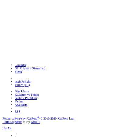
Forumlar
OS X İşletim Sistemleri
Sierra
osxinfo-light
Turkce (TR)
Bize Ulaşın
Kullanım ve Şartlar
Gizlilik Politikası
Yardım
Ana Sayfa
RSS
®
Forum software by XenForo
© 2010-2020 XenForo Ltd.
Build Signature
© By
XenTR
Üst
Alt