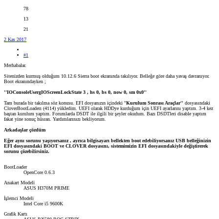
78
13
21
2 Kas 2017
#1
Merhabalar.
Sitenizden kurmuş olduğum 10.12.6 Sierra boot ekranında takılıyor. Belleğe göre daha yavaş davranıyor.
Boot ekranındayken ;
''IOConsoleUsergIOScreenLockState 3 , hs 0, bs 0, now 0, sm 0x0''
Tam burada bir takılma söz konusu. EFI dosyanızın içindeki ''
Kurulum Sonrası Araçlar''
dosyasındaki
CloverBootLoaderı (4114) yükledim. UEFI olarak HDDye kurduğum için UEFI ayarlarını yaptım. 3-4 kez
baştan kurulum yaptım. Forumlarda DSDT ile ilgili bir şeyler okudum. Bazı DSDTleri disable yaptım
fakat yine sonuç hüsran. Yardımlarınızı bekliyorum.
Arkadaşlar çözdüm
Eğer aynı sorunu yaşıyorsanız , ayrıca bilgisayarı bellekten boot edebiliyorsanız USB belleğinizin
EFI dosyasındaki BOOT ve CLOVER dosyasını, sistemimizin EFI dosyasındakiyle değiştirerek
sorunu çözebilirsiniz.
BootLoader
OpenCore 0.6.3
Anakart Modeli
ASUS H370M PRIME
İşlemci Modeli
Intel Core i5 9600K
Grafik Kartı