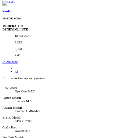
kindo
MASTER YODA
MODERATOR
DENEYİMLİ ÜYE
18 Eki 2020
8,222
3,778
4,401
14 Ara 2020
#2
USB ile mi kurmaya çalışıyorsun?
BootLoader
OpenCore 0.9.7
Laptop Modeli
Sonoma 14.0
Anakart Modeli
Faxconn HM67M-S
İşlemci Modeli
CPU i5-2400
Grafik Kartı
RX570 4GB
Ses Kartı Modeli