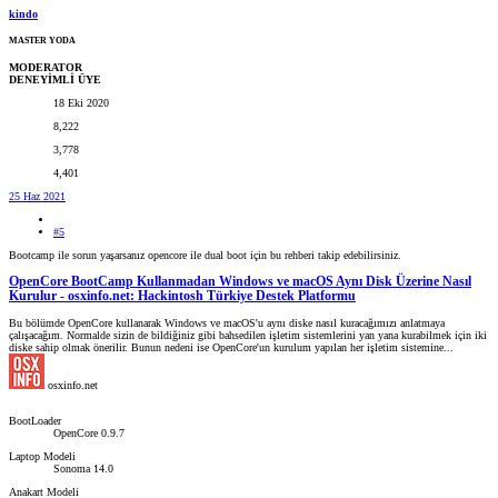
kindo
MASTER YODA
MODERATOR
DENEYİMLİ ÜYE
18 Eki 2020
8,222
3,778
4,401
25 Haz 2021
#5
Bootcamp ile sorun yaşarsanız opencore ile dual boot için bu rehberi takip edebilirsiniz.
OpenCore BootCamp Kullanmadan Windows ve macOS Aynı Disk Üzerine Nasıl
Kurulur - osxinfo.net: Hackintosh Türkiye Destek Platformu
Bu bölümde OpenCore kullanarak Windows ve macOS'u aynı diske nasıl kuracağımızı anlatmaya
çalışacağım. Normalde sizin de bildiğiniz gibi bahsedilen işletim sistemlerini yan yana kurabilmek için iki
diske sahip olmak önerilir. Bunun nedeni ise OpenCore'un kurulum yapılan her işletim sistemine...
osxinfo.net
BootLoader
OpenCore 0.9.7
Laptop Modeli
Sonoma 14.0
Anakart Modeli