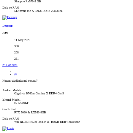
Shappire Rx570 8 GB
Disk ve RAM
512 nvme m2 & 32Gb DDR4 2666Mhz
Dexcorp
JEDI
11 May 2020
368
208
251
24 Haz 2021
#4
Hocam çözdünüz mü sorunu?
Anakart Modeli
Gigabyte B760m Gaming X DDR4 Gen5
İşlemci Modeli
i5 12600KF
Grafik Kartı
RTX 5060 & RX580 8GB
Disk ve RAM
WD BLUE SN500 500GB & 4x8GB DDR4 3600Mhz