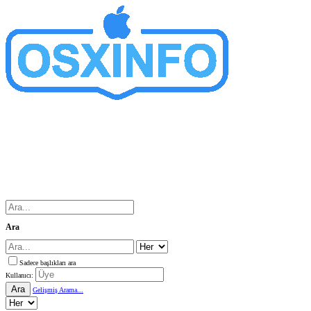
Ara
Sadece başlıkları ara
Kullanıcı:
Ara
Gelişmiş Arama...