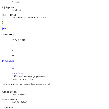
ALC662
Ağ Aygıtları
RTL8111
Disk ve RAM
14GB DDR3 - Crucil 480GB SSD
J
jette
APPRENTICE
19 Ocak 2018
18
3
21
14 Ara 2020
#3
kindo' Alıntı:
USB ile mi kurmaya çalışıyorsun?
Genişletmek için tıkla ...
hayır iso imajını tanıtıyorum bootcamp e o şeilde.
Anakart Modeli
Asus B460m-k
İşlemci Modeli
İntel İ5 10400f
Grafik Kartı