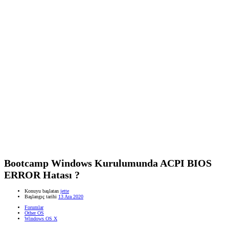
Bootcamp Windows Kurulumunda ACPI BIOS
ERROR Hatası ?
Konuyu başlatan
jette
Başlangıç tarihi
13 Ara 2020
Forumlar
Other OS
Windows OS X