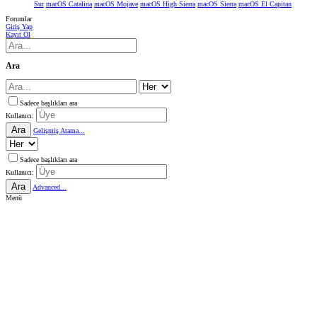
Sur
macOS Catalina
macOS Mojave
macOS High Sierra
macOS Sierra
macOS El Capitan
Forumlar
Giriş Yap
Kayıt Ol
Ara
Sadece başlıkları ara
Kullanıcı:
Ara
Gelişmiş Arama...
Sadece başlıkları ara
Kullanıcı:
Ara
Advanced...
Menü