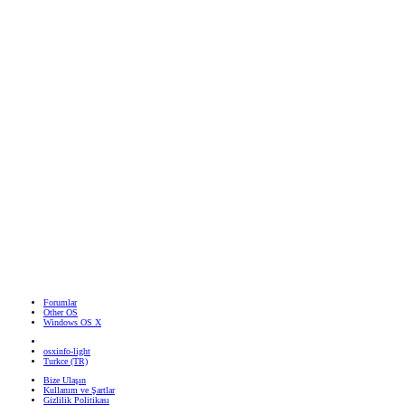
Forumlar
Other OS
Windows OS X
osxinfo-light
Turkce (TR)
Bize Ulaşın
Kullanım ve Şartlar
Gizlilik Politikası