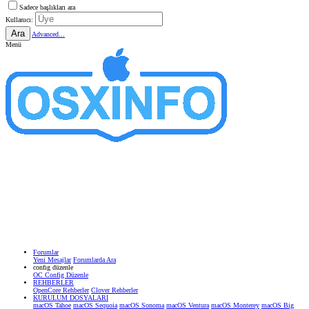
Sadece başlıkları ara
Kullanıcı:
Ara
Advanced...
Menü
Forumlar
Yeni Mesajlar
Forumlarda Ara
confıg düzenle
OC Config Düzenle
REHBERLER
OpenCore Rehberler
Clover Rehberler
KURULUM DOSYALARI
macOS Tahoe
macOS Sequoia
macOS Sonoma
macOS Ventura
macOS Monterey
macOS Big