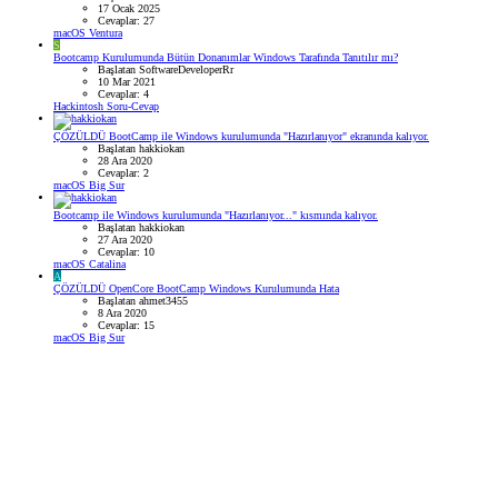
17 Ocak 2025
Cevaplar: 27
macOS Ventura
S
Bootcamp Kurulumunda Bütün Donanımlar Windows Tarafında Tanıtılır mı?
Başlatan SoftwareDeveloperRr
10 Mar 2021
Cevaplar: 4
Hackintosh Soru-Cevap
ÇÖZÜLDÜ
BootCamp ile Windows kurulumunda "Hazırlanıyor" ekranında kalıyor.
Başlatan hakkiokan
28 Ara 2020
Cevaplar: 2
macOS Big Sur
Bootcamp ile Windows kurulumunda "Hazırlanıyor..." kısmında kalıyor.
Başlatan hakkiokan
27 Ara 2020
Cevaplar: 10
macOS Catalina
A
ÇÖZÜLDÜ
OpenCore BootCamp Windows Kurulumunda Hata
Başlatan ahmet3455
8 Ara 2020
Cevaplar: 15
macOS Big Sur