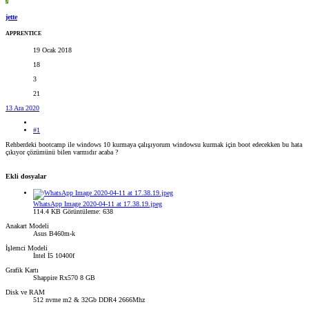
J
jette
APPRENTICE
19 Ocak 2018
18
3
21
13 Ara 2020
#1
Rehberdeki bootcamp ile windows 10 kurmaya çalışıyorum windowsu kurmak için boot edecekken bu hata
çıkıyor çözümünü bilen varmıdır acaba ?
Ekli dosyalar
WhatsApp Image 2020-04-11 at 17.38.19.jpeg
114.4 KB
Görüntüleme: 638
Anakart Modeli
Asus B460m-k
İşlemci Modeli
İntel İ5 10400f
Grafik Kartı
Shappire Rx570 8 GB
Disk ve RAM
512 nvme m2 & 32Gb DDR4 2666Mhz