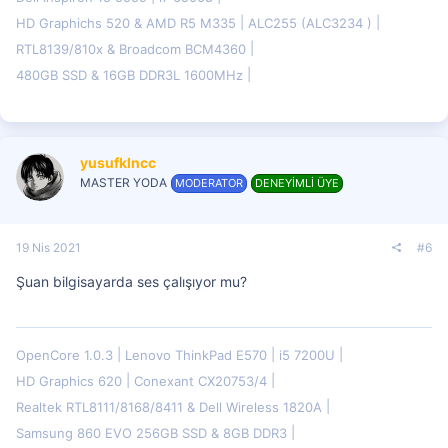
HD Graphichs 520 & AMD R5 M335
ALC255 (ALC3234 )
RTL8139/810x & Broadcom BCM4360
480GB SSD & 16GB DDR3L 1600MHz
yusufklncc
MASTER YODA
MODERATOR
DENEYİMLİ ÜYE
19 Nis 2021
#6
Şuan bilgisayarda ses çalışıyor mu?
OpenCore 1.0.3
Lenovo ThinkPad E570
i5 7200U
HD Graphics 620
Conexant CX20753/4
Realtek RTL8111/8168/8411 & Dell Wireless 1820A
Samsung 860 EVO 256GB SSD & 8GB DDR3