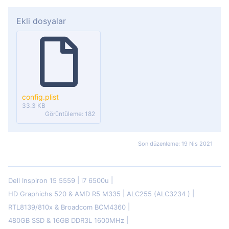
Ekli dosyalar
config.plist
33.3 KB
Görüntüleme: 182
Son düzenleme:
19 Nis 2021
Dell Inspiron 15 5559
i7 6500u
HD Graphichs 520 & AMD R5 M335
ALC255 (ALC3234 )
RTL8139/810x & Broadcom BCM4360
480GB SSD & 16GB DDR3L 1600MHz