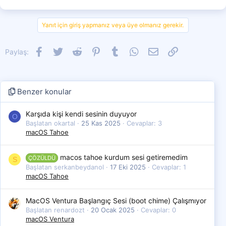
k
i
l
Yanıt için giriş yapmanız veya üye olmanız gerekir.
e
r
:
Facebook
Twitter
Reddit
Pinterest
Tumblr
WhatsApp
E-posta
Link
Paylaş:
Benzer konular
Karşıda kişi kendi sesinin duyuyor
O
Başlatan okartal
25 Kas 2025
Cevaplar: 3
macOS Tahoe
macos tahoe kurdum sesi getiremedim
ÇÖZÜLDÜ
S
Başlatan serkanbeydanol
17 Eki 2025
Cevaplar: 1
macOS Tahoe
MacOS Ventura Başlangıç Sesi (boot chime) Çalışmıyor
Başlatan renardozt
20 Ocak 2025
Cevaplar: 0
macOS Ventura