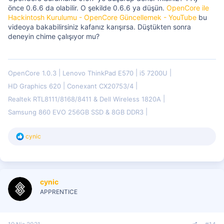
önce 0.6.6 da olabilir. O şekilde 0.6.6 ya düşün.
OpenCore ile
Hackintosh Kurulumu - OpenCore Güncellemek - YouTube
bu
videoya bakabilirsiniz kafanız karışırsa. Düştükten sonra
deneyin chime çalışıyor mu?
OpenCore 1.0.3
Lenovo ThinkPad E570
i5 7200U
HD Graphics 620
Conexant CX20753/4
Realtek RTL8111/8168/8411 & Dell Wireless 1820A
Samsung 860 EVO 256GB SSD & 8GB DDR3
T
cynic
e
p
k
i
l
cynic
e
r
APPRENTICE
: