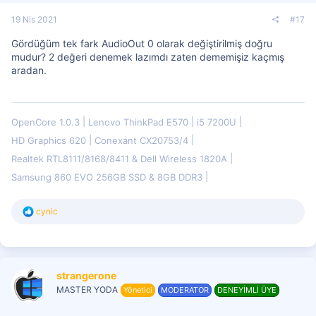
19 Nis 2021
#17
Gördüğüm tek fark AudioOut 0 olarak değiştirilmiş doğru
mudur? 2 değeri denemek lazımdı zaten dememişiz kaçmış
aradan.
OpenCore 1.0.3
Lenovo ThinkPad E570
i5 7200U
HD Graphics 620
Conexant CX20753/4
Realtek RTL8111/8168/8411 & Dell Wireless 1820A
Samsung 860 EVO 256GB SSD & 8GB DDR3
T
cynic
e
p
k
i
l
strangerone
e
r
MASTER YODA
Yönetici
MODERATOR
DENEYİMLİ ÜYE
: