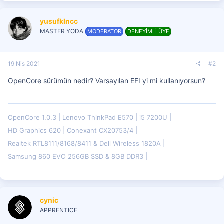
yusufklncc
MASTER YODA
MODERATOR
DENEYİMLİ ÜYE
19 Nis 2021
#2
OpenCore sürümün nedir? Varsayılan EFI yi mi kullanıyorsun?
OpenCore 1.0.3
Lenovo ThinkPad E570
i5 7200U
HD Graphics 620
Conexant CX20753/4
Realtek RTL8111/8168/8411 & Dell Wireless 1820A
Samsung 860 EVO 256GB SSD & 8GB DDR3
cynic
APPRENTICE