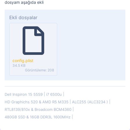
dosyam aşağıda ekli
Ekli dosyalar
config.plist
34.5 KB
Görüntüleme: 208
Dell Inspiron 15 5559
i7 6500u
HD Graphichs 520 & AMD R5 M335
ALC255 (ALC3234 )
RTL8139/810x & Broadcom BCM4360
480GB SSD & 16GB DDR3L 1600MHz