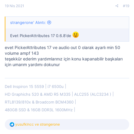
19 Nis 2021
#19
strangerone' Alıntı:
Evet PickerAttributes 17 0.6.8'de
evet PickerAttributes 17 ve audio out 0 olarak ayarlı min 50
volume ampf 143
teşekkür ederim yardımlarınız için konu kapanabilir başkaları
için umarım yardımı dokunur
Dell Inspiron 15 5559
i7 6500u
HD Graphichs 520 & AMD R5 M335
ALC255 (ALC3234 )
RTL8139/810x & Broadcom BCM4360
480GB SSD & 16GB DDR3L 1600MHz
T
yusufklncc
ve
strangerone
e
p