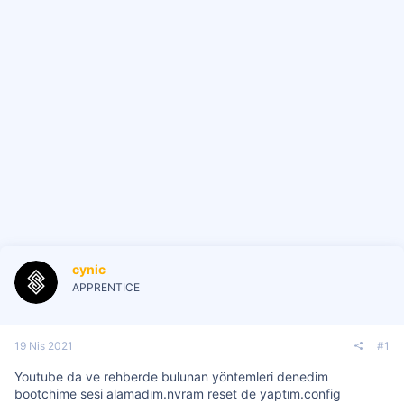
i
cynic
APPRENTICE
19 Nis 2021
#1
Youtube da ve rehberde bulunan yöntemleri denedim
bootchime sesi alamadım.nvram reset de yaptım.config