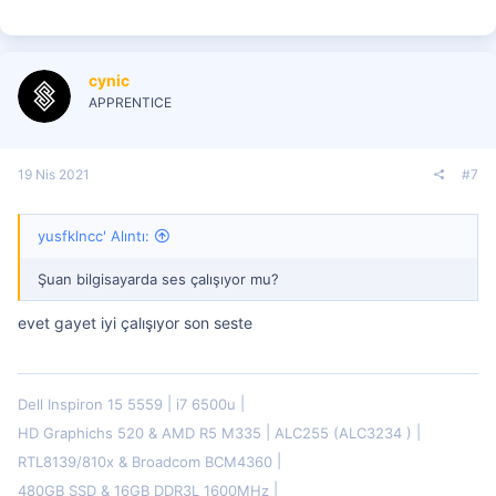
cynic
APPRENTICE
19 Nis 2021
#7
yusfklncc' Alıntı:
Şuan bilgisayarda ses çalışıyor mu?
evet gayet iyi çalışıyor son seste
Dell Inspiron 15 5559
i7 6500u
HD Graphichs 520 & AMD R5 M335
ALC255 (ALC3234 )
RTL8139/810x & Broadcom BCM4360
480GB SSD & 16GB DDR3L 1600MHz