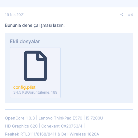
19 Nis 2021
#4
Bununla dene çalışması lazım.
Ekli dosyalar
config.plist
34.5 KB
Görüntüleme: 189
OpenCore 1.0.3
Lenovo ThinkPad E570
i5 7200U
HD Graphics 620
Conexant CX20753/4
Realtek RTL8111/8168/8411 & Dell Wireless 1820A