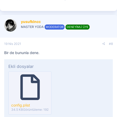
yusufklncc
MASTER YODA
MODERATOR
DENEYİMLİ ÜYE
19 Nis 2021
#8
Bir de bununla dene.
Ekli dosyalar
config.plist
34.5 KB
Görüntüleme: 192