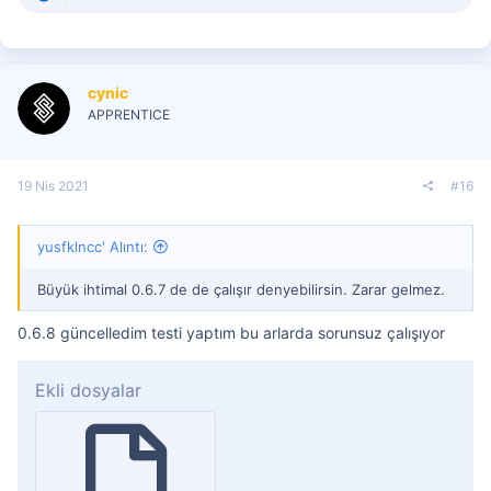
e
p
k
i
l
cynic
e
r
APPRENTICE
:
19 Nis 2021
#16
yusfklncc' Alıntı:
Büyük ihtimal 0.6.7 de de çalışır denyebilirsin. Zarar gelmez.
0.6.8 güncelledim testi yaptım bu arlarda sorunsuz çalışıyor
Ekli dosyalar