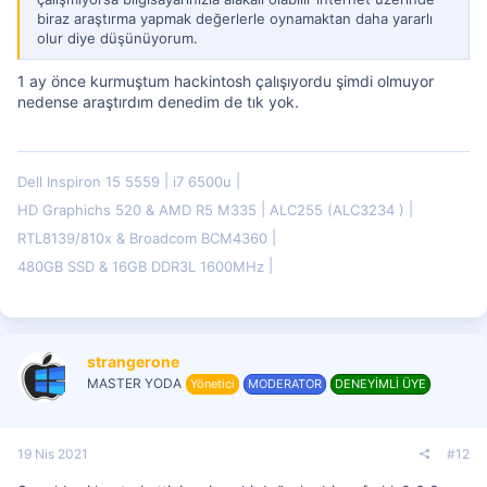
biraz araştırma yapmak değerlerle oynamaktan daha yararlı
olur diye düşünüyorum.
1 ay önce kurmuştum hackintosh çalışıyordu şimdi olmuyor
nedense araştırdım denedim de tık yok.
Dell Inspiron 15 5559
i7 6500u
HD Graphichs 520 & AMD R5 M335
ALC255 (ALC3234 )
RTL8139/810x & Broadcom BCM4360
480GB SSD & 16GB DDR3L 1600MHz
strangerone
MASTER YODA
Yönetici
MODERATOR
DENEYİMLİ ÜYE
19 Nis 2021
#12