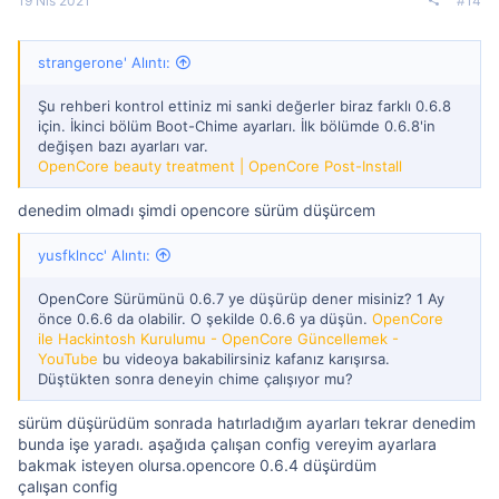
19 Nis 2021
#14
strangerone' Alıntı:
Şu rehberi kontrol ettiniz mi sanki değerler biraz farklı 0.6.8
için. İkinci bölüm Boot-Chime ayarları. İlk bölümde 0.6.8'in
değişen bazı ayarları var.
OpenCore beauty treatment | OpenCore Post-Install
denedim olmadı şimdi opencore sürüm düşürcem
yusfklncc' Alıntı:
OpenCore Sürümünü 0.6.7 ye düşürüp dener misiniz? 1 Ay
önce 0.6.6 da olabilir. O şekilde 0.6.6 ya düşün.
OpenCore
ile Hackintosh Kurulumu - OpenCore Güncellemek -
YouTube
bu videoya bakabilirsiniz kafanız karışırsa.
Düştükten sonra deneyin chime çalışıyor mu?
sürüm düşürüdüm sonrada hatırladığım ayarları tekrar denedim
bunda işe yaradı. aşağıda çalışan config vereyim ayarlara
bakmak isteyen olursa.opencore 0.6.4 düşürdüm
çalışan config