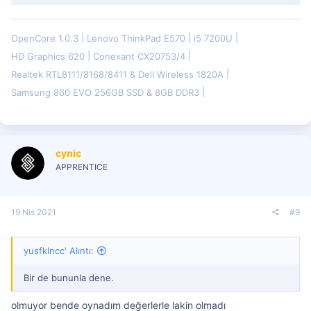
OpenCore 1.0.3
Lenovo ThinkPad E570
i5 7200U
HD Graphics 620
Conexant CX20753/4
Realtek RTL8111/8168/8411 & Dell Wireless 1820A
Samsung 860 EVO 256GB SSD & 8GB DDR3
cynic
APPRENTICE
19 Nis 2021
#9
yusfklncc' Alıntı:
Bir de bununla dene.
olmuyor bende oynadım değerlerle lakin olmadı