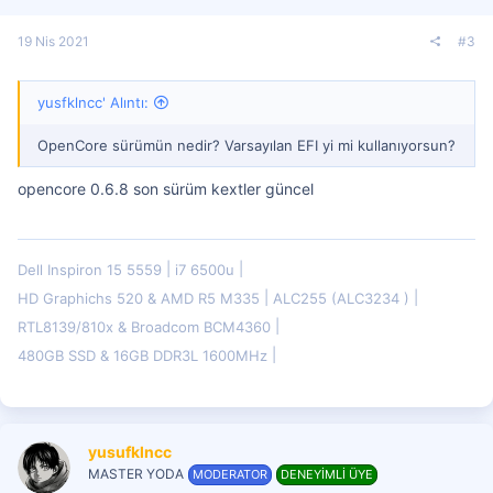
19 Nis 2021
#3
yusfklncc' Alıntı:
OpenCore sürümün nedir? Varsayılan EFI yi mi kullanıyorsun?
opencore 0.6.8 son sürüm kextler güncel
Dell Inspiron 15 5559
i7 6500u
HD Graphichs 520 & AMD R5 M335
ALC255 (ALC3234 )
RTL8139/810x & Broadcom BCM4360
480GB SSD & 16GB DDR3L 1600MHz
yusufklncc
MASTER YODA
MODERATOR
DENEYİMLİ ÜYE