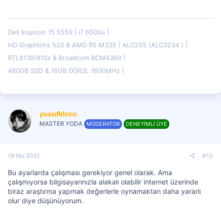
Dell Inspiron 15 5559
i7 6500u
HD Graphichs 520 & AMD R5 M335
ALC255 (ALC3234 )
RTL8139/810x & Broadcom BCM4360
480GB SSD & 16GB DDR3L 1600MHz
yusufklncc
MASTER YODA
MODERATOR
DENEYİMLİ ÜYE
19 Nis 2021
#10
Bu ayarlarda çalışması gerekiyor genel olarak. Ama
çalışmıyorsa bilgisayarınızla alakalı olabilir internet üzerinde
biraz araştırma yapmak değerlerle oynamaktan daha yararlı
olur diye düşünüyorum.