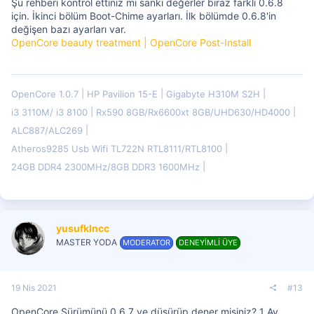
Şu rehberi kontrol ettiniz mi sanki değerler biraz farklı 0.6.8
için. İkinci bölüm Boot-Chime ayarları. İlk bölümde 0.6.8'in
değişen bazı ayarları var.
OpenCore beauty treatment | OpenCore Post-Install
OpenCore 1.0.7
HP Pavilion 15-E
Gigabyte H310M S2H
i3 3110M/ i3 8100
Rx590 8GB/Rx6600xt 8GB/UHD630/HD4000
ALC887/ALC269
Atheros9285 Usb Wifi TL722N RTL8111/RTL8100
24GB DDR4 2300MHz/8GB DDR3 1600MHz
yusufklncc
MASTER YODA
MODERATOR
DENEYİMLİ ÜYE
19 Nis 2021
#13
OpenCore Sürümünü 0.6.7 ye düşürüp dener misiniz? 1 Ay