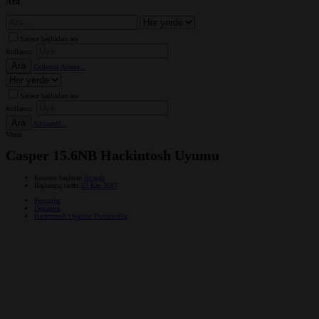
Ara
Sadece başlıkları ara
Kullanıcı:
Ara
Gelişmiş Arama...
Sadece başlıkları ara
Kullanıcı:
Ara
Advanced...
Menü
Casper 15.6NB Hackintosh Uyumu
Konuyu başlatan
ibragah
Başlangıç tarihi
23 Kas 2017
Forumlar
Donanım
Hackintosh Uyumlu Donanımlar