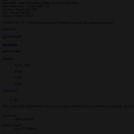
Ekran Kartı : Intel HD Graphics (Sadece bu yazıyor AIDA64'te)
Harici Ekran Kartı : Nvidia 320M 1GB
Ses Kartı : Realtek ALC269
Wifi : Atheros AR9285
Ethernet : AR8131 PCI-E
Sistemim Mac OS X hackintosh destekler mi? Destekler ise hangi Mac sürümünü destekler?
Teşekkürler...
montezuma
MASTER YODA
Yönetici
19 Eki 2016
29,833
7,599
4,401
23 Kas 2017
#2
Intel 1.nesil grafik desteklenmiyor. Yani kurulum yapılsa dahi bile grafik hızlandırma çalışmayacağı için mac
BootLoader
OpenCore 0.6.4
Anakart Modeli
Asus Z170 Deluxe