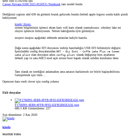
Intel core i5-10210u cpu
Casper Nirvana S500.1021-8150T-G Notebook
tam model burda
Dediğinizi yaptım uhd 630 da görüntü bozuk geliyodu bunda ilerledi apple logosu sonda kaldı şimdi
bekliyorum
kindo' Alıntı:
sistem bilgilerinizi işlemci ekran kartı wifi kartı olarak yazmalısınız. whiskey lake mi
oluyor işlemcin bilmiyorum. Netten baktığımda öyle görünüyor.
mojave imajını aşağıdaki rehberde anlatılan haliyle hazırla.
Dağa sonra aşağıdaki EFI dosyasını indirip hazırladığın USB EFI bölümüyle değiştir.
İçerisindeki config dosyalarından
007 - Diz Üstü - Coffe Lake Plus ve Comet
olan dosyanın adını
olarak değiştirip bios ayarlarını
Lake.plist
config.plist
default yap ve sata AHCİ mod açık secure boot kapalı olarak usbden kurulumu dene.
Tam olarak ne istediğini anlamadım ama amacın hackintosh ise böyle başlayabilirsin.
Genişletmek için tıkla ...
Opencore hata verdi clover için config yokmu
Ekli dosyalar
F1766991-4EB8-4FFB-9F65-65FB5B85EA56.jpeg
680.5 KB
Görüntüleme: 227
Son düzenleme:
2 Kas 2020
kindo
MASTER YODA