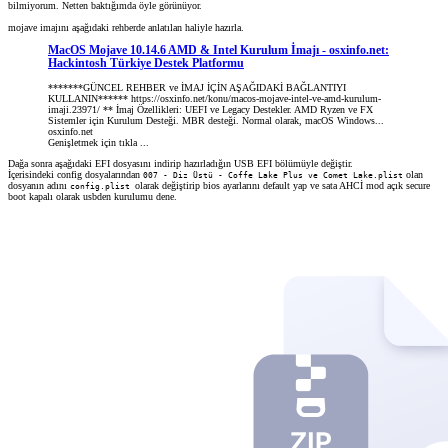
bilmiyorum. Netten baktığımda öyle görünüyor.
mojave imajını aşağıdaki rehberde anlatılan haliyle hazırla.
MacOS Mojave 10.14.6 AMD & Intel Kurulum İmajı - osxinfo.net:
Hackintosh Türkiye Destek Platformu
*******GÜNCEL REHBER ve İMAJ İÇİN AŞAĞIDAKİ BAĞLANTIYI
KULLANIN****** https://osxinfo.net/konu/macos-mojave-intel-ve-amd-kurulum-
imaji.23971/ ** İmaj Özellikleri: UEFI ve Legacy Destekler. AMD Ryzen ve FX
Sistemler için Kurulum Desteği. MBR desteği. Normal olarak, macOS Windows...
osxinfo.net
Genişletmek için tıkla ...
Dağa sonra aşağıdaki EFI dosyasını indirip hazırladığın USB EFI bölümüyle değiştir.
İçerisindeki config dosyalarından
olan
007 - Diz Üstü - Coffe Lake Plus ve Comet Lake.plist
dosyanın adını
olarak değiştirip bios ayarlarını default yap ve sata AHCİ mod açık secure
config.plist
boot kapalı olarak usbden kurulumu dene.