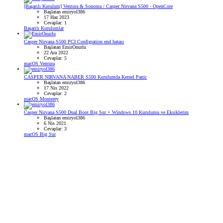
[Başarılı Kurulum] Ventura & Sonoma / Casper Nirvana S500 - OpenCore
Başlatan emiryol386
17 Haz 2023
Cevaplar: 1
Başarılı Kurulumlar
Casper Nirvana S500 PCI Configration end hatası
Başlatan EmirOnurlu
22 Ara 2022
Cevaplar: 5
macOS Ventura
CASPER NIRVANA NABER S500 Kurulumda Kernel Panic
Başlatan emiryol386
17 Nis 2022
Cevaplar: 2
macOS Monterey
Casper Nirvana S500 Dual Boot Big Sur + Windows 10 Kurulumu ve Eksiklerim
Başlatan emiryol386
6 Nis 2021
Cevaplar: 3
macOS Big Sur