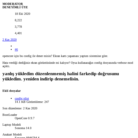
MODERATOR
DENEYİMLİ ÜYE
18 Eki 2020
8,222
3,778
4,401
2 Kas 2020
#6
opencore için bu config ile dener misin? Ekran kartı yapaması yaptım sistemine göre.
Hata verdiği dediğiniz ekran görüntüsünde mi kalıyor? Oysa kullanacağın config dosyasında verbose mod
açıktı.
yanlış yükledim düzenlenmemiş halini farkedip doğrusunu
yükledim. yeniden indirip denemelisin.
Ekli dosyalar
config.plist
14.1 KB
Görüntüleme: 247
Son düzenleme:
2 Kas 2020
BootLoader
OpenCore 0.9.7
Laptop Modeli
Sonoma 14.0
Anakart Modeli
Faxconn HM67M-S