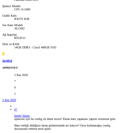
İşlemci Modeli
CPU i5-2400
Grafik Kartı
RX570 4GB
Ses Kartı Modeli
ALC662
Ağ Aygıtları
RTL8111
Disk ve RAM
14GB DDR3 - Crucil 480GB SSD
D
dnjdbd
APPRENTICE
2 Kas 2020
7
0
1
2 Kas 2020
#7
kindo' Alıntı:
opencore için bu config ile dener misin? Ekran kartı yapaması yaptım sistemine göre.
Hata verdiği dediğiniz ekran görüntüsünde mi kalıyor? Oysa kullanacağın config
dosyasında verbose mod açıktı.