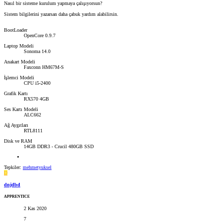
Nasıl bir sisteme kurulum yapmaya çalışıyorsun?
Sistem bilgilerini yazarsan daha çabuk yardım alabilirsin.
BootLoader
OpenCore 0.9.7
Laptop Modeli
Sonoma 14.0
Anakart Modeli
Faxconn HM67M-S
İşlemci Modeli
CPU i5-2400
Grafik Kartı
RX570 4GB
Ses Kartı Modeli
ALC662
Ağ Aygıtları
RTL8111
Disk ve RAM
14GB DDR3 - Crucil 480GB SSD
Tepkiler:
mehmetyuksel
D
dnjdbd
APPRENTICE
2 Kas 2020
7