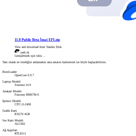
11.0 Public Beta İmaj EFI.zip
View and download from Yandex Disk
yadi.sk
Genişletmek için tıkla ...
Tam olarak ne istediğini anlamadım ama amacın hackintosh ise böyle başlayabilirsin.
BootLoader
OpenCore 0.9.7
Laptop Modeli
Sonoma 14.0
Anakart Modeli
Faxconn HM67M-S
İşlemci Modeli
CPU i5-2400
Grafik Kartı
RX570 4GB
Ses Kartı Modeli
ALC662
Ağ Aygıtları
RTL8111