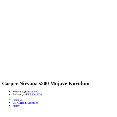
Casper Nirvana s500 Mojave Kurulum
Konuyu başlatan
dnjdbd
Başlangıç tarihi
2 Kas 2020
Forumlar
OS X İşletim Sistemleri
Mojave