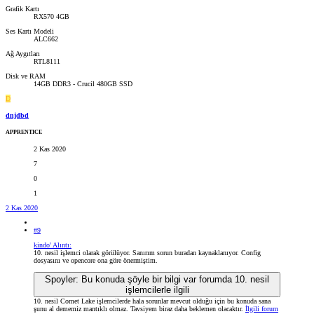
Grafik Kartı
RX570 4GB
Ses Kartı Modeli
ALC662
Ağ Aygıtları
RTL8111
Disk ve RAM
14GB DDR3 - Crucil 480GB SSD
D
dnjdbd
APPRENTICE
2 Kas 2020
7
0
1
2 Kas 2020
#9
kindo' Alıntı:
10. nesil işlemci olarak görülüyor. Sanırım sorun buradan kaynaklanıyor. Config
dosyasını ve opencore ona göre önermiştim.
Spoyler:
Bu konuda şöyle bir bilgi var forumda 10. nesil
işlemcilerle ilgili
10. nesil Comet Lake işlemcilerde hala sorunlar mevcut olduğu için bu konuda sana
şunu al dememiz mantıklı olmaz. Tavsiyem biraz daha beklemen olacaktır.
İlgili forum