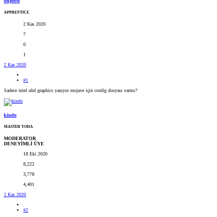
dnjdbd
APPRENTICE
2 Kas 2020
7
0
1
2 Kas 2020
#1
Sadece intel uhd graphics yazıyor mojave için config dosyası varmı?
kindo
MASTER YODA
MODERATOR
DENEYİMLİ ÜYE
18 Eki 2020
8,222
3,778
4,401
2 Kas 2020
#2