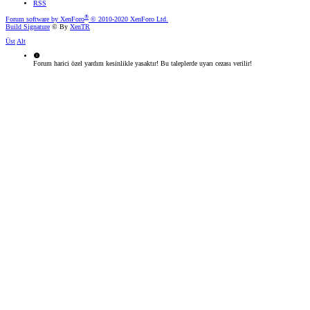
RSS
®
Forum software by XenForo
© 2010-2020 XenForo Ltd.
Build Signature
© By
XenTR
Üst
Alt
Forum harici özel yardım kesinlikle yasaktır! Bu taleplerde uyarı cezası verilir!