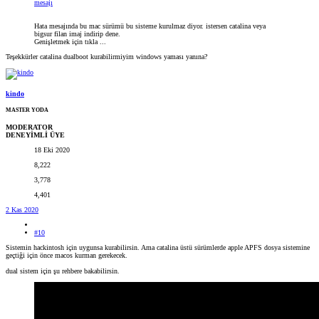
mesajı
Hata mesajında bu mac sürümü bu sisteme kurulmaz diyor. istersen catalina veya
bigsur filan imaj indirip dene.
Genişletmek için tıkla ...
Teşekkürler catalina dualboot kurabilirmiyim windows yaması yanına?
kindo
MASTER YODA
MODERATOR
DENEYİMLİ ÜYE
18 Eki 2020
8,222
3,778
4,401
2 Kas 2020
#10
Sistemin hackintosh için uygunsa kurabilirsin. Ama catalina üstü sürümlerde apple APFS dosya sistemine
geçtiği için önce macos kurman gerekecek.
dual sistem için şu rehbere bakabilirsin.