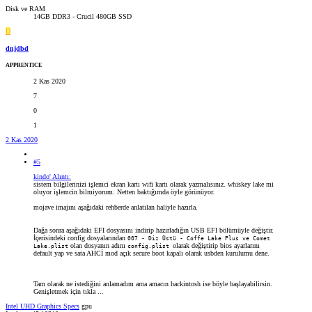
Disk ve RAM
14GB DDR3 - Crucil 480GB SSD
D
dnjdbd
APPRENTICE
2 Kas 2020
7
0
1
2 Kas 2020
#5
kindo' Alıntı:
sistem bilgilerinizi işlemci ekran kartı wifi kartı olarak yazmalısınız. whiskey lake mi
oluyor işlemcin bilmiyorum. Netten baktığımda öyle görünüyor.
mojave imajını aşağıdaki rehberde anlatılan haliyle hazırla.
Dağa sonra aşağıdaki EFI dosyasını indirip hazırladığın USB EFI bölümüyle değiştir.
İçerisindeki config dosyalarından
007 - Diz Üstü - Coffe Lake Plus ve Comet
olan dosyanın adını
olarak değiştirip bios ayarlarını
Lake.plist
config.plist
default yap ve sata AHCİ mod açık secure boot kapalı olarak usbden kurulumu dene.
Tam olarak ne istediğini anlamadım ama amacın hackintosh ise böyle başlayabilirsin.
Genişletmek için tıkla ...
Intel UHD Graphics Specs
gpu