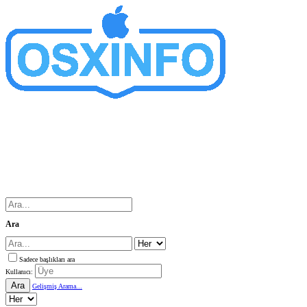
Ara
Sadece başlıkları ara
Kullanıcı:
Ara
Gelişmiş Arama...