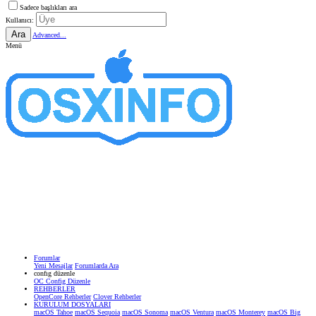
Sadece başlıkları ara
Kullanıcı:
Ara
Advanced...
Menü
Forumlar
Yeni Mesajlar
Forumlarda Ara
confıg düzenle
OC Config Düzenle
REHBERLER
OpenCore Rehberler
Clover Rehberler
KURULUM DOSYALARI
macOS Tahoe
macOS Sequoia
macOS Sonoma
macOS Ventura
macOS Monterey
macOS Big