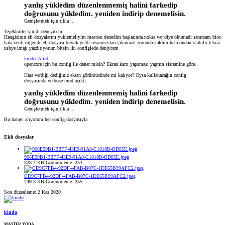
yanlış yükledim düzenlenmemiş halini farkedip
doğrusunu yükledim. yeniden indirip denemelisin.
Genişletmek için tıkla ...
Teşekkürler şimdi deneyicem
Hangisinin efi dosyalarını yüklemeliyim macosu denedim başlarında nokta var diye okumadı sanırsam bios
hata verdi diğeride efi dosyası büyük geldi resourcesları çıkarmak zorunda kaldım hata ondan olabilir tekrar
usbye imajı yazdırıyorum bitsin iki configlede deniycem
kindo' Alıntı:
opencore için bu config ile dener misin? Ekran kartı yapaması yaptım sistemine göre.
Hata verdiği dediğiniz ekran görüntüsünde mi kalıyor? Oysa kullanacağın config
dosyasında verbose mod açıktı.
yanlış yükledim düzenlenmemiş halini farkedip
doğrusunu yükledim. yeniden indirip denemelisin.
Genişletmek için tıkla ...
Bu hatayı alıyorum her config dosyasıyla
Ekli dosyalar
966E59B1-B3FF-43E9-91A8-C1818B43D85E.jpeg
328.4 KB
Görüntüleme: 253
CD9C7FB4-92DF-4FAB-B07C-1DE65B99AFC2.jpeg
749.3 KB
Görüntüleme: 255
Son düzenleme:
2 Kas 2020
kindo
MASTER YODA