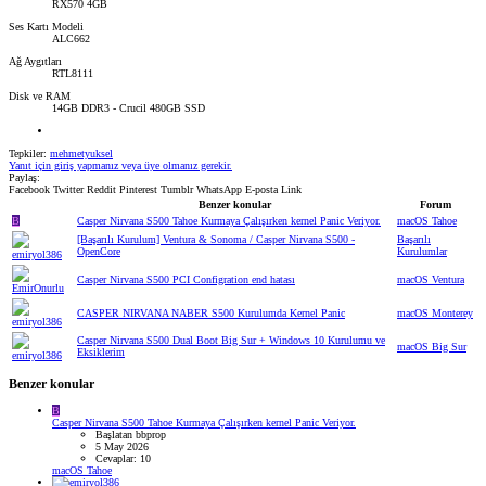
RX570 4GB
Ses Kartı Modeli
ALC662
Ağ Aygıtları
RTL8111
Disk ve RAM
14GB DDR3 - Crucil 480GB SSD
Tepkiler:
mehmetyuksel
Yanıt için giriş yapmanız veya üye olmanız gerekir.
Paylaş:
Facebook
Twitter
Reddit
Pinterest
Tumblr
WhatsApp
E-posta
Link
Benzer konular
Forum
B
Casper Nirvana S500 Tahoe Kurmaya Çalışırken kernel Panic Veriyor.
macOS Tahoe
[Başarılı Kurulum] Ventura & Sonoma / Casper Nirvana S500 -
Başarılı
OpenCore
Kurulumlar
Casper Nirvana S500 PCI Configration end hatası
macOS Ventura
CASPER NIRVANA NABER S500 Kurulumda Kernel Panic
macOS Monterey
Casper Nirvana S500 Dual Boot Big Sur + Windows 10 Kurulumu ve
macOS Big Sur
Eksiklerim
Benzer konular
B
Casper Nirvana S500 Tahoe Kurmaya Çalışırken kernel Panic Veriyor.
Başlatan bbprop
5 May 2026
Cevaplar: 10
macOS Tahoe