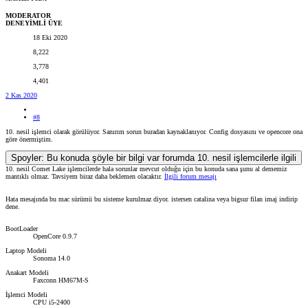
MODERATOR
DENEYİMLİ ÜYE
18 Eki 2020
8,222
3,778
4,401
2 Kas 2020
#8
10. nesil işlemci olarak görülüyor. Sanırım sorun buradan kaynaklanıyor. Config dosyasını ve opencore ona
göre önermiştim.
Spoyler:
Bu konuda şöyle bir bilgi var forumda 10. nesil işlemcilerle ilgili
10. nesil Comet Lake işlemcilerde hala sorunlar mevcut olduğu için bu konuda sana şunu al dememiz
mantıklı olmaz. Tavsiyem biraz daha beklemen olacaktır.
İlgili forum mesajı
Hata mesajında bu mac sürümü bu sisteme kurulmaz diyor. istersen catalina veya bigsur filan imaj indirip
dene.
BootLoader
OpenCore 0.9.7
Laptop Modeli
Sonoma 14.0
Anakart Modeli
Faxconn HM67M-S
İşlemci Modeli
CPU i5-2400