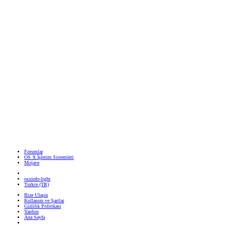
Forumlar
OS X İşletim Sistemleri
Mojave
osxinfo-light
Turkce (TR)
Bize Ulaşın
Kullanım ve Şartlar
Gizlilik Politikası
Yardım
Ana Sayfa