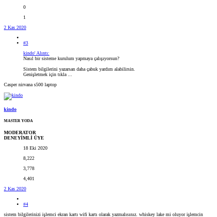
0
1
2 Kas 2020
#3
kindo' Alıntı:
Nasıl bir sisteme kurulum yapmaya çalışıyorsun?
Sistem bilgilerini yazarsan daha çabuk yardım alabilirsin.
Genişletmek için tıkla ...
Casper nirvana s500 laptop
kindo
MASTER YODA
MODERATOR
DENEYİMLİ ÜYE
18 Eki 2020
8,222
3,778
4,401
2 Kas 2020
#4
sistem bilgilerinizi işlemci ekran kartı wifi kartı olarak yazmalısınız. whiskey lake mi oluyor işlemcin