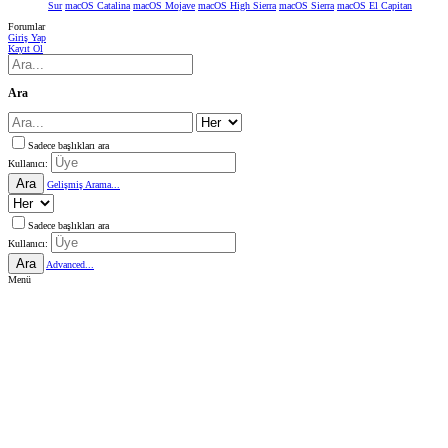
Sur
macOS Catalina
macOS Mojave
macOS High Sierra
macOS Sierra
macOS El Capitan
Forumlar
Giriş Yap
Kayıt Ol
Ara
Sadece başlıkları ara
Kullanıcı:
Ara
Gelişmiş Arama...
Sadece başlıkları ara
Kullanıcı:
Ara
Advanced...
Menü