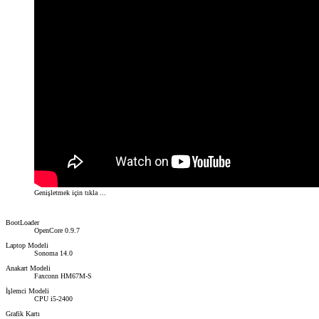
Genişletmek için tıkla ...
BootLoader
OpenCore 0.9.7
Laptop Modeli
Sonoma 14.0
Anakart Modeli
Faxconn HM67M-S
İşlemci Modeli
CPU i5-2400
Grafik Kartı