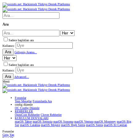
Ara
Sadece başlıkları ara
Kullanıcı:
Ara
Gelişmiş Arama...
Sadece başlıkları ara
Kullanıcı:
Ara
Advanced...
Menü
Forumlar
Yeni Mesajlar
Forumlarda Ara
confıg düzenle
OC Config Düzenle
REHBERLER
OpenCore Rehberler
Clover Rehberler
KURULUM DOSYALARI
macOS Tahoe
macOS Sequoia
macOS Sonoma
macOS Ventura
macOS Monterey
macOS Big
Sur
macOS Catalina
macOS Mojave
macOS High Sierra
macOS Sierra
macOS El Capitan
Forumlar
Giriş Yap