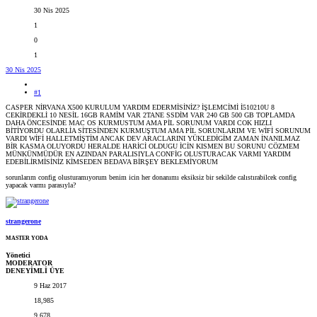
30 Nis 2025
1
0
1
30 Nis 2025
#1
CASPER NİRVANA X500 KURULUM YARDIM EDERMİSİNİZ? İŞLEMCİMİ İ510210U 8
CEKİRDEKLİ 10 NESİL 16GB RAMİM VAR 2TANE SSDİM VAR 240 GB 500 GB TOPLAMDA
DAHA ÖNCESİNDE MAC OS KURMUSTUM AMA PİL SORUNUM VARDI COK HIZLI
BİTİYORDU OLARLİA SİTESİNDEN KURMUŞTUM AMA PİL SORUNLARIM VE WİFİ SORUNUM
VARDI WİFİ HALLETMİŞTİM ANCAK DEV ARACLARINI YÜKLEDİGİM ZAMAN İNANILMAZ
BİR KASMA OLUYORDU HERALDE HARİCİ OLDUGU İCİN KISMEN BU SORUNU CÖZMEM
MÜNKÜNMÜDÜR EN AZINDAN PARALISIYLA CONFİG OLUSTURACAK VARMI YARDIM
EDEBİLİRMİSİNİZ KİMSEDEN BEDAVA BİRŞEY BEKLEMİYORUM
sorunlarım config olusturamıyorum benim icin her donanımı eksiksiz bir sekilde calıstırabilcek config
yapacak varmı parasıyla?
strangerone
MASTER YODA
Yönetici
MODERATOR
DENEYİMLİ ÜYE
9 Haz 2017
18,985
9,678