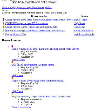
24GB DDR4 2300MHz/8GB DDR3 1600MHz
Yanıt için giriş yapmanız veya üye olmanız gerekir.
Paylaş:
Facebook
Twitter
Reddit
Pinterest
Tumblr
WhatsApp
E-posta
Link
Benzer konular
Forum
B
Casper Nirvana S500 Tahoe Kurmaya Çalışırken kernel Panic Veriyor.
macOS Tahoe
C
ÇÖZÜLDÜ
casper nırvana 550 Boot sorunu
High Sierra
C
Casper Nirvana 550'de High Sierra kurulumunda hata.
High Sierra
T
[Başarılı Kurulum] Casper Nirvana F600 Intel Core i5-7200U
Başarılı Kurulumlar
H
Casper Nirvana CGA
osxinfo.net duyurular
Benzer konular
B
Casper Nirvana S500 Tahoe Kurmaya Çalışırken kernel Panic Veriyor.
Başlatan bbprop
5 May 2026
Cevaplar: 10
macOS Tahoe
C
ÇÖZÜLDÜ
casper nırvana 550 Boot sorunu
Başlatan Cıgıt26
13 Şub 2025
Cevaplar: 6
High Sierra
C
Casper Nirvana 550'de High Sierra kurulumunda hata.
Başlatan Cıgıt26
8 Şub 2025
Cevaplar: 3
High Sierra
T
[Başarılı Kurulum] Casper Nirvana F600 Intel Core i5-7200U
Başlatan themaxwhat
21 Ocak 2025
Cevaplar: 8
Başarılı Kurulumlar