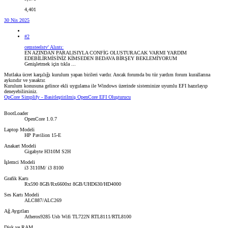
4,401
30 Nis 2025
#2
cemsteelstv' Alıntı:
EN AZINDAN PARALISIYLA CONFİG OLUSTURACAK VARMI YARDIM
EDEBİLİRMİSİNİZ KİMSEDEN BEDAVA BİRŞEY BEKLEMİYORUM
Genişletmek için tıkla ...
Mutlaka ücret karşılığı kurulum yapan birileri vardır. Ancak forumda bu tür yardım forum kurallarına
aykırıdır ve yasaktır.
Kurulum konusuna gelince ekli uygulama ile Windows üzerinde sisteminize uyumlu EFI hazırlayıp
deneyebilirsiniz.
OpCore Simplify - Basitleştirilmiş OpenCore EFI Oluşturucu
BootLoader
OpenCore 1.0.7
Laptop Modeli
HP Pavilion 15-E
Anakart Modeli
Gigabyte H310M S2H
İşlemci Modeli
i3 3110M/ i3 8100
Grafik Kartı
Rx590 8GB/Rx6600xt 8GB/UHD630/HD4000
Ses Kartı Modeli
ALC887/ALC269
Ağ Aygıtları
Atheros9285 Usb Wifi TL722N RTL8111/RTL8100
Disk ve RAM