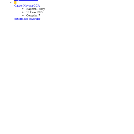
H
Casper Nirvana CGA
Başlatan Hroxy
18 Ocak 2025
Cevaplar: 7
osxinfo.net duyurular