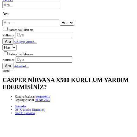
Kayıt Ol
Ara
Sadece başlıkları ara
Kullanıcı:
Ara
Gelişmiş Arama...
Sadece başlıkları ara
Kullanıcı:
Ara
Advanced...
Menü
CASPER NİRVANA X500 KURULUM YARDIM
EDERMİSİNİZ?
Konuyu başlatan
cemsteelstv
Başlangıç tarihi
30 Nis 2025
Forumlar
OS X İşletim Sistemleri
macOS Sonoma