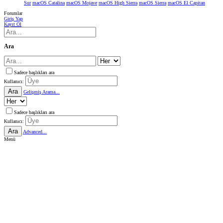
Sur
macOS Catalina
macOS Mojave
macOS High Sierra
macOS Sierra
macOS El Capitan
Forumlar
Giriş Yap
Kayıt Ol
Ara
Sadece başlıkları ara
Kullanıcı:
Ara
Gelişmiş Arama...
Sadece başlıkları ara
Kullanıcı:
Ara
Advanced...
Menü