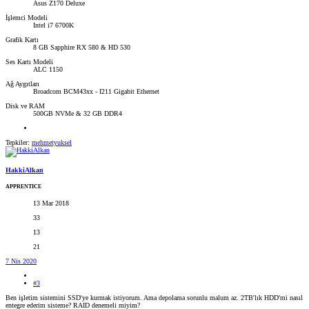
Asus Z170 Deluxe
İşlemci Modeli
Intel i7 6700K
Grafik Kartı
8 GB Sapphire RX 580 & HD 530
Ses Kartı Modeli
ALC 1150
Ağ Aygıtları
Broadcom BCM43xx - I211 Gigabit Ethernet
Disk ve RAM
500GB NVMe & 32 GB DDR4
Tepkiler:
mehmetyuksel
HakkiAlkan
APPRENTICE
13 Mar 2018
33
13
21
7 Nis 2020
#3
Ben işletim sistemini SSD'ye kurmak istiyorum. Ama depolama sorunlu malum az. 2TB'lık HDD'mi nasıl
entegre ederim sisteme? RAID denemeli miyim?