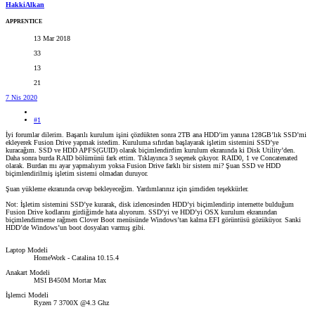
HakkiAlkan
APPRENTICE
13 Mar 2018
33
13
21
7 Nis 2020
#1
İyi forumlar dilerim. Başarılı kurulum işini çözdükten sonra 2TB ana HDD’im yanına 128GB’lık SSD’mi
ekleyerek Fusion Drive yapmak istedim. Kuruluma sıfırdan başlayarak işletim sistemini SSD’ye
kuracağım. SSD ve HDD APFS(GUID) olarak biçimlendirdim kurulum ekranında ki Disk Utility’den.
Daha sonra burda RAID bölümünü fark ettim. Tıklayınca 3 seçenek çıkıyor. RAID0, 1 ve Concatenated
olarak. Burdan mı ayar yapmalıyım yoksa Fusion Drive farklı bir sistem mi? Şuan SSD ve HDD
biçimlendirilmiş işletim sistemi olmadan duruyor.
Şuan yükleme ekranında cevap bekleyeceğim. Yardımlarınız için şimdiden teşekkürler.
Not: İşletim sistemini SSD’ye kurarak, disk izlencesinden HDD’yi biçimlendirip internette bulduğum
Fusion Drive kodlarını girdiğimde hata alıyorum. SSD’yi ve HDD’yi OSX kurulum ekranından
biçimlendirmeme rağmen Clover Boot menüsünde Windows’tan kalma EFI görüntüsü gözüküyor. Sanki
HDD’de Windows’un boot dosyaları varmış gibi.
Laptop Modeli
HomeWork - Catalina 10.15.4
Anakart Modeli
MSI B450M Mortar Max
İşlemci Modeli
Ryzen 7 3700X @4.3 Ghz