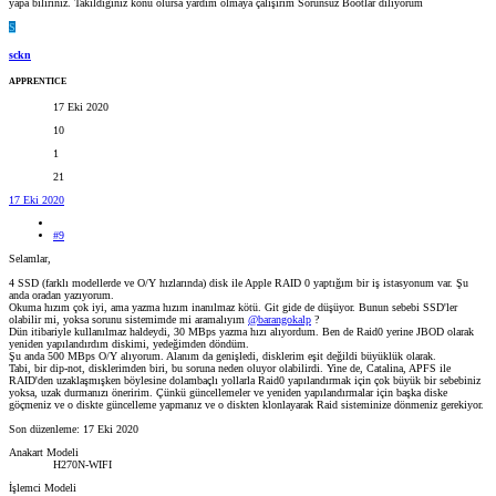
yapa biliriniz. Takıldığınız konu olursa yardım olmaya çalışırım Sorunsuz Bootlar diliyorum
S
sckn
APPRENTICE
17 Eki 2020
10
1
21
17 Eki 2020
#9
Selamlar,
4 SSD (farklı modellerde ve O/Y hızlarında) disk ile Apple RAID 0 yaptığım bir iş istasyonum var. Şu
anda oradan yazıyorum.
Okuma hızım çok iyi, ama yazma hızım inanılmaz kötü. Git gide de düşüyor. Bunun sebebi SSD'ler
olabilir mi, yoksa sorunu sistemimde mi aramalıyım
@barangokalp
?
Dün itibariyle kullanılmaz haldeydi, 30 MBps yazma hızı alıyordum. Ben de Raid0 yerine JBOD olarak
yeniden yapılandırdım diskimi, yedeğimden döndüm.
Şu anda 500 MBps O/Y alıyorum. Alanım da genişledi, disklerim eşit değildi büyüklük olarak.
Tabi, bir dip-not, disklerimden biri, bu soruna neden oluyor olabilirdi. Yine de, Catalina, APFS ile
RAID'den uzaklaşmışken böylesine dolambaçlı yollarla Raid0 yapılandırmak için çok büyük bir sebebiniz
yoksa, uzak durmanızı öneririm. Çünkü güncellemeler ve yeniden yapılandırmalar için başka diske
göçmeniz ve o diskte güncelleme yapmanız ve o diskten klonlayarak Raid sisteminize dönmeniz gerekiyor.
Son düzenleme:
17 Eki 2020
Anakart Modeli
H270N-WIFI
İşlemci Modeli