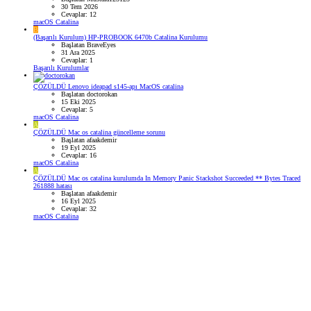
30 Tem 2026
Cevaplar: 12
macOS Catalina
B
(Başarılı Kurulum) HP-PROBOOK 6470b Catalina Kurulumu
Başlatan BraveEyes
31 Ara 2025
Cevaplar: 1
Başarılı Kurulumlar
ÇÖZÜLDÜ
Lenovo ideapad s145-apı MacOS catalina
Başlatan doctorokan
15 Eki 2025
Cevaplar: 5
macOS Catalina
A
ÇÖZÜLDÜ
Mac os catalina güncelleme sorunu
Başlatan afaakdemir
19 Eyl 2025
Cevaplar: 16
macOS Catalina
A
ÇÖZÜLDÜ
Mac os catalina kurulumda In Memory Panic Stackshot Succeeded ** Bytes Traced
261888 hatası
Başlatan afaakdemir
16 Eyl 2025
Cevaplar: 32
macOS Catalina