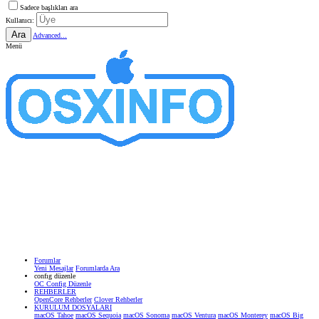
Sadece başlıkları ara
Kullanıcı:
Ara
Advanced...
Menü
Forumlar
Yeni Mesajlar
Forumlarda Ara
confıg düzenle
OC Config Düzenle
REHBERLER
OpenCore Rehberler
Clover Rehberler
KURULUM DOSYALARI
macOS Tahoe
macOS Sequoia
macOS Sonoma
macOS Ventura
macOS Monterey
macOS Big