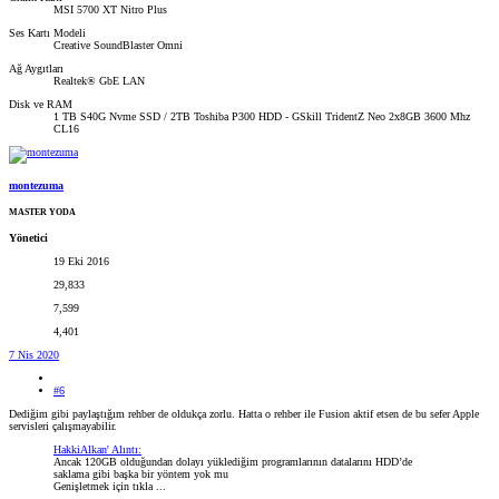
MSI 5700 XT Nitro Plus
Ses Kartı Modeli
Creative SoundBlaster Omni
Ağ Aygıtları
Realtek® GbE LAN
Disk ve RAM
1 TB S40G Nvme SSD / 2TB Toshiba P300 HDD - GSkill TridentZ Neo 2x8GB 3600 Mhz
CL16
montezuma
MASTER YODA
Yönetici
19 Eki 2016
29,833
7,599
4,401
7 Nis 2020
#6
Dediğim gibi paylaştığım rehber de oldukça zorlu. Hatta o rehber ile Fusion aktif etsen de bu sefer Apple
servisleri çalışmayabilir.
HakkiAlkan' Alıntı:
Ancak 120GB olduğundan dolayı yüklediğim programlarının datalarını HDD’de
saklama gibi başka bir yöntem yok mu
Genişletmek için tıkla ...