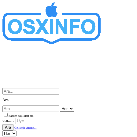
Ara
Sadece başlıkları ara
Kullanıcı:
Ara
Gelişmiş Arama...