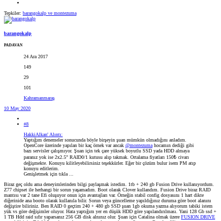
Tepkiler:
barangokalp
ve
montezuma
barangokalp
PADAVAN
24 Ara 2017
149
29
101
Kahramanmaraş
10 May 2020
#8
HakkiAlkan' Alıntı:
Yaptığım denemeler sonucunda böyle birşeyin şuan mümkün olmadığını anladım.
OpenCore üzerinde yapılan bir kaç örnek var ancak
@montezuma
hocamın dediği gibi
bazı servisler çalışmıyor. Şuan için tek çare yüksek boyutlu SSD yada HDD almaya
paranız yok ise 2x2.5" RAID0/1 kutusu alıp takmak. Ortalama fiyatları 150₺ civarı
değişmekte. Konuyu kilitleyebilirsiniz teşekkürler. Eğer bir çözüm bulur isem PM atıp
konuyu editlerim.
Genişletmek için tıkla ...
Biraz geç oldu ama deneyimlerinden bilgi paylaşmak istedim. 1tb + 240 gb Fusion Drive kullanıyordum.
Z77 chipset ile herhangi bir sorun yaşamadım. Boot olarak Clover kullandım. Fusion Drive biraz RAID
mantısı var 2 tane Efi oluşuyor onun için avantajları var. Örneğin stabil config dosyasını 1 hart dikte
diğerinide ana booto olarak kullanıla bilir. Sorun veya güncelleme yapıldığınız duruma göre boot alanını
değiştire biliriniz. Ben RAID 0 geçtim 240 + 480 gb SSD şuan 1gb okuma yazma alıyorum tabiki istem
yük vs göre değişimler oluyor. Hata yaptığım yer en düşük HDD göre yapılandırılması. Yani 128 Gb ssd +
1 TB Hdd raid sıfır yaparsanız 256 GB disk alnınız olur. Şuan için Catalina olmak üzere
FUSION DRIVE