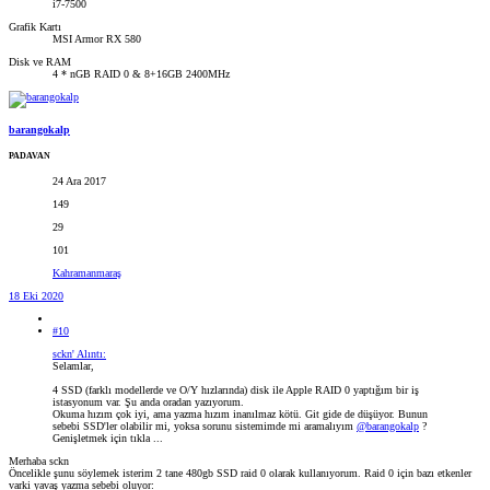
i7-7500
Grafik Kartı
MSI Armor RX 580
Disk ve RAM
4 * nGB RAID 0 & 8+16GB 2400MHz
barangokalp
PADAVAN
24 Ara 2017
149
29
101
Kahramanmaraş
18 Eki 2020
#10
sckn' Alıntı:
Selamlar,
4 SSD (farklı modellerde ve O/Y hızlarında) disk ile Apple RAID 0 yaptığım bir iş
istasyonum var. Şu anda oradan yazıyorum.
Okuma hızım çok iyi, ama yazma hızım inanılmaz kötü. Git gide de düşüyor. Bunun
sebebi SSD'ler olabilir mi, yoksa sorunu sistemimde mi aramalıyım
@barangokalp
?
Genişletmek için tıkla ...
Merhaba sckn
Öncelikle şunu söylemek isterim 2 tane 480gb SSD raid 0 olarak kullanıyorum. Raid 0 için bazı etkenler
varki yavaş yazma sebebi oluyor: