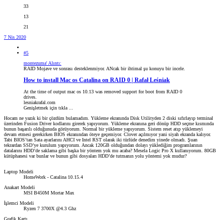
33
13
21
7 Nis 2020
#5
montezuma' Alıntı:
RAID Mojave ve sonrası desteklenmiyor. ANcak bir ihtimal şu konuyu bir incele.
How to install Mac os Catalina on RAID 0 | Rafał Leśniak
At the time of output mac os 10.13 was removed support for boot from RAID 0
drives.
lesniakrafal.com
Genişletmek için tıkla ...
Hocam ne yazık ki bir çözdüm bulamadım. Yükleme ekranında Disk Utilityden 2 diski sıfırlayıp terminal
üzerinden Fusion Driver kodlarını girerek yapıyorum. Yükleme ekranına geri dönüp HDD seçme kısmında
bunun başarılı olduğunuda görüyorum. Normal bir yükleme yapıyorum. Sistem reset atıp yüklemeyi
devam etmesi gerekirken BIOS ekranından öteye geçemiyor. Clover açılmıyor yani siyah ekranda kalıyor.
Tabi BIOS’tan Sata ayarlarını AHCI ve Intel RST olarak iki türlüde denedim yinede olmadı. Şuan
tekrardan SSD’ye kurulum yapıyorum. Ancak 120GB olduğundan dolayı yüklediğim programlarının
datalarını HDD’de saklama gibi başka bir yöntem yok mu acaba? Mesela Logic Pro X kullanıyorum. 80GB
kütüphanesi var bunlar ve bunun gibi dosyaları HDD’de tutmanın yolu yöntemi yok mudur?
Laptop Modeli
HomeWork - Catalina 10.15.4
Anakart Modeli
MSI B450M Mortar Max
İşlemci Modeli
Ryzen 7 3700X @4.3 Ghz
Grafik Kartı