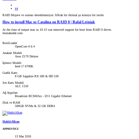
#4
RAID Mojave ve sonrası desteklenmiyor. ANcak bir ihtimal şu konuyu bir incele.
How to install Mac os Catalina on RAID 0 | Rafał Leśniak
At the time of output mac os 10.13 was removed support for boot from RAID 0 drives.
lesniakrafal.com
BootLoader
OpenCore 0.6.4
Anakart Modeli
Asus Z170 Deluxe
İşlemci Modeli
Intel i7 6700K
Grafik Kartı
8 GB Sapphire RX 580 & HD 530
Ses Kartı Modeli
ALC 1150
Ağ Aygıtları
Broadcom BCM43xx - I211 Gigabit Ethernet
Disk ve RAM
500GB NVMe & 32 GB DDR4
HakkiAlkan
APPRENTICE
13 Mar 2018