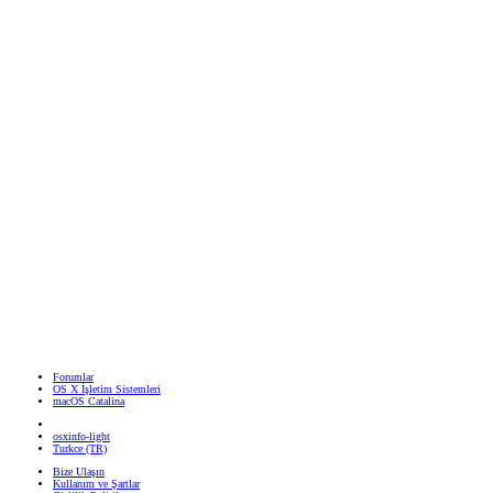
Forumlar
OS X İşletim Sistemleri
macOS Catalina
osxinfo-light
Turkce (TR)
Bize Ulaşın
Kullanım ve Şartlar