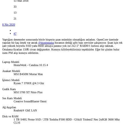
13 Mar 2018
33
13
21
8 Nis 2020
#7
Yaptığım denemeler sonucunda böyle birşeyin şuan mümkün olmadığını anladım. OpenCore üzerinde
yapılan bir kaç örnek var ancak
@montezuma
hocamın dediği gibi bazı servisler çalışmıyor. Şuan için tek
çare yüksek boyutlu SSD yada HDD almaya paranız yok ise 2x2.5" RAID0/1 kutusu alıp takmak.
Ortalama fiyatları 150₺ civarı değişmekte. Konuyu kilitleyebilirsiniz teşekkürler. Eğer bir çözüm bulur
isem PM atıp konuyu editlerim.
Laptop Modeli
HomeWork - Catalina 10.15.4
Anakart Modeli
MSI B450M Mortar Max
İşlemci Modeli
Ryzen 7 3700X @4.3 Ghz
Grafik Kartı
MSI 5700 XT Nitro Plus
Ses Kartı Modeli
Creative SoundBlaster Omni
Ağ Aygıtları
Realtek® GbE LAN
Disk ve RAM
1 TB S40G Nvme SSD / 2TB Toshiba P300 HDD - GSkill TridentZ Neo 2x8GB 3600 Mhz
CL16