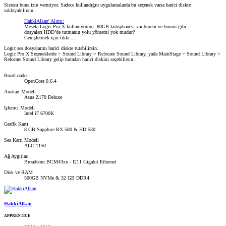
Sistem buna izin vermiyor. Sadece kullandığın uygulamalarda bu seçenek varsa harici diskte
saklayabilirsin.
HakkiAlkan' Alıntı:
Mesela Logic Pro X kullanıyorum. 80GB kütüphanesi var bunlar ve bunun gibi
dosyaları HDD’de tutmanın yolu yöntemi yok mudur?
Genişletmek için tıkla ...
Logic ses dosyalarını harici diskte tutabilirsin.
Logic Pro X Seçeneklerde > Sound Library > Relocate Sound Library, yada MainStage > Sound Library >
Relocate Sound Library gelip buradan harici diskini seçebilirsin.
BootLoader
OpenCore 0.6.4
Anakart Modeli
Asus Z170 Deluxe
İşlemci Modeli
Intel i7 6700K
Grafik Kartı
8 GB Sapphire RX 580 & HD 530
Ses Kartı Modeli
ALC 1150
Ağ Aygıtları
Broadcom BCM43xx - I211 Gigabit Ethernet
Disk ve RAM
500GB NVMe & 32 GB DDR4
HakkiAlkan
APPRENTICE