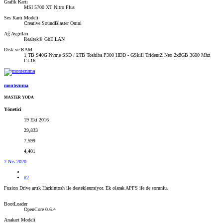
Grafik Kartı
MSI 5700 XT Nitro Plus
Ses Kartı Modeli
Creative SoundBlaster Omni
Ağ Aygıtları
Realtek® GbE LAN
Disk ve RAM
1 TB S40G Nvme SSD / 2TB Toshiba P300 HDD - GSkill TridentZ Neo 2x8GB 3600 Mhz
CL16
montezuma
MASTER YODA
Yönetici
19 Eki 2016
29,833
7,599
4,401
7 Nis 2020
#2
Fusion Drive artık Hackintosh ile desteklenmiyor. Ek olarak APFS ile de sorunlu.
BootLoader
OpenCore 0.6.4
Anakart Modeli