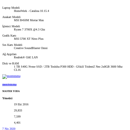
Laptop Modeli
HomeWork - Catalina 10.15.4
Anakart Modeli
MSI B450M Mortar Max
İşlemci Modeli
Ryzen 7 3700X @4.3 Ghz
Grafik Kartı
MSI 5700 XT Nitro Plus
Ses Kartı Modeli
Creative SoundBlaster Omni
Ağ Aygıtları
Realtek® GbE LAN
Disk ve RAM
1 TB S40G Nvme SSD / 2TB Toshiba P300 HDD - GSkill TridentZ Neo 2x8GB 3600 Mhz
CL16
montezuma
MASTER YODA
Yönetici
19 Eki 2016
29,833
7,599
4,401
7 Nis 2020