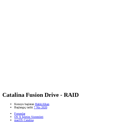
Catalina Fusion Drive - RAID
Konuyu başlatan
HakkiAlkan
Başlangıç tarihi
7 Nis 2020
Forumlar
OS X İşletim Sistemleri
macOS Catalina