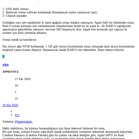
1. SSD farklı olması
2. Hardware yerine software kullanmak (Donanımsal yerine yazılımsal yani)
3. Chipset kaynaklı
Sorduğun soru için teşekkürler ki zaten aşağıda cevap olarakta yazmışsın. Apple belli bir dönemden sonra
Raid 0 sistem kurmaya izin vermemesinin sebeplerinden biride bu ne yazık ki. ilk RAID 0 yaptığımda
şaşırmıştım güncelleme olmuyor, recovery HD oluşmuyor diye. Apple bizi korumak için yapıyor ki
sistemi için kötü yorumlar almasın.
Sonuç olarak şu kanıdayım.
Hız istiyor eğer NVM kullanmak. 1 GB gibi dosya boyutlarında sorun olmasada üzeri dosya boyutlarında
maalesef yazma hızları düşüyor. Donanımsal olarak RAID 0 test edemedim. Bunu deneye bilirsin.
S
sckn
APPRENTICE
17 Eki 2020
10
1
21
18 Eki 2020
#11
Selamlar
@barangokalp
,
Haklı olabilirsin, bir kılavuz bulamadığımız için biraz deneysel ilerleyen bir süreç.
Bir çok insan, yıllarca Fusion yada Raid olarak kullandıkları sistemleri terketmek durumunda kalıyordu,
Catalina Yamacısı (Catalina Patcher) gibi bir çözüm var fakat dediğim gibi, Apple APFS ile Raid
sistemleri resmi olarak terketmiş oldu. O insanlardan bilgi almak istedim fakat dönüş alamıyorum