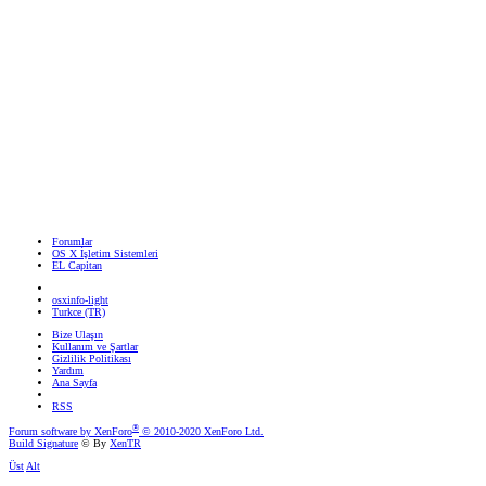
Forumlar
OS X İşletim Sistemleri
EL Capitan
osxinfo-light
Turkce (TR)
Bize Ulaşın
Kullanım ve Şartlar
Gizlilik Politikası
Yardım
Ana Sayfa
RSS
®
Forum software by XenForo
© 2010-2020 XenForo Ltd.
Build Signature
© By
XenTR
Üst
Alt