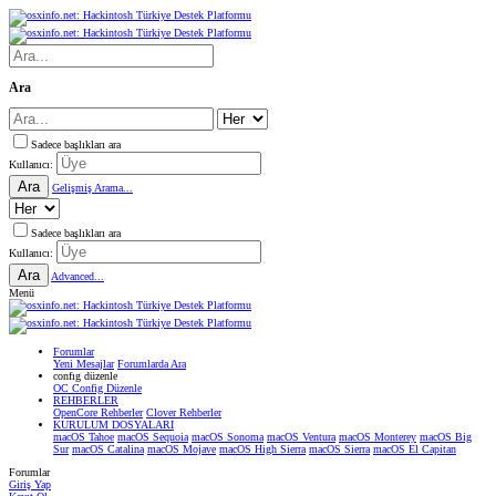
Ara
Sadece başlıkları ara
Kullanıcı:
Ara
Gelişmiş Arama...
Sadece başlıkları ara
Kullanıcı:
Ara
Advanced...
Menü
Forumlar
Yeni Mesajlar
Forumlarda Ara
confıg düzenle
OC Config Düzenle
REHBERLER
OpenCore Rehberler
Clover Rehberler
KURULUM DOSYALARI
macOS Tahoe
macOS Sequoia
macOS Sonoma
macOS Ventura
macOS Monterey
macOS Big
Sur
macOS Catalina
macOS Mojave
macOS High Sierra
macOS Sierra
macOS El Capitan
Forumlar
Giriş Yap