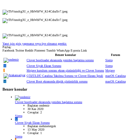
Yanıt için giriş yapmanız veya üye olmanız gerekir.
Paylaş:
Facebook
Twitter
Reddit
Pinterest
Tumblr
WhatsApp
E-posta
Link
Benzer konular
Forum
Clover bootloader ekranında yeniden başlatma sorunu
Sierra
M
Clover Siyah Ekran Sorunu
Sierra
J
Mojave kurulum sonrası ekran çözünürlüğü ve Clover Sorunu
Mojave
ÇÖZÜLDÜ
Catalina Takılma Sorunu ve Clover Ekranı İptali
macOS Catalina
M
Clover Boot ekranında düşük çözünürlük sorunu
macOS Catalina
Benzer konular
Clover bootloader ekranında yeniden başlatma sorunu
Başlatan ondemir
30 Kas 2020
Cevaplar: 2
Sierra
M
Clover Siyah Ekran Sorunu
Başlatan mehmetergok
13 May 2020
Cevaplar: 1
Sierra
J