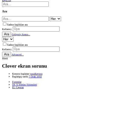
Kayıt Ol
Ara
Sadece başlıkları ara
Kullanıcı:
Ara
Gelişmiş Arama...
Sadece başlıkları ara
Kullanıcı:
Ara
Advanced...
Menü
Clover ekran sorunu
Konuyu başlatan
yusufhaystra
Başlangıç tarihi
7 Ocak 2018
Forumlar
OS X İşletim Sistemleri
EL Capitan