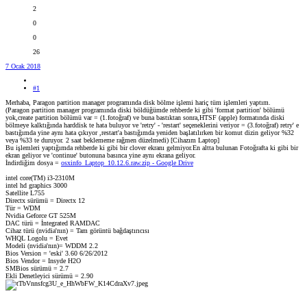
2
0
0
26
7 Ocak 2018
#1
Merhaba, Paragon partition manager programında disk bölme işlemi hariç tüm işlemleri yaptım.
(Paragon partition manager programında diski böldüğümde rehberde ki gibi 'format partition' bölümü
yok,create partition bölümü var = (1.fotoğraf) ve buna bastıktan sonra,HTSF (apple) formatında diski
bölmeye kalktığında harddisk te hata buluyor ve 'retry' - 'restart' seçeneklerini veriyor = (3.fotoğraf) retry' e
bastığımda yine aynı hata çıkıyor ,restart'a bastığımda yeniden başlatılırken bir komut dizin geliyor %32
veya %33 te duruyor. 2 saat beklememe rağmen düzelmedi) [Cihazım Laptop]
Bu işlemleri yaptığımda rehberde ki gibi bir clover ekranı gelmiyor.En altta bulunan Fotoğrafta ki gibi bir
ekran geliyor ve 'continue' butonuna basınca yine aynı ekrana geliyor.
İndirdiğim dosya =
osxinfo_Laptop_10.12.6.raw.zip - Google Drive
intel core(TM) i3-2310M
intel hd graphics 3000
Satellite L755
Directx sürümü = Directx 12
Tür = WDM
Nvidia Geforce GT 525M
DAC türü = İntegrated RAMDAC
Cihaz türü (nvidia'nın) = Tam görüntü bağdaştırıcısı
WHQL Logolu = Evet
Modeli (nvidia'nın)= WDDM 2.2
Bios Version = 'eski' 3.60 6/26/2012
Bios Vendor = Insyde H2O
SMBios sürümü = 2.7
Ekli Denetleyici sürümü = 2.90