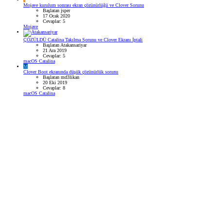
Mojave kurulum sonrası ekran çözünürlüğü ve Clover Sorunu
Başlatan jsper
17 Ocak 2020
Cevaplar: 5
Mojave
ÇÖZÜLDÜ
Catalina Takılma Sorunu ve Clover Ekranı İptali
Başlatan Atakansariyar
21 Ara 2019
Cevaplar: 5
macOS Catalina
M
Clover Boot ekranında düşük çözünürlük sorunu
Başlatan md3likan
20 Eki 2019
Cevaplar: 8
macOS Catalina