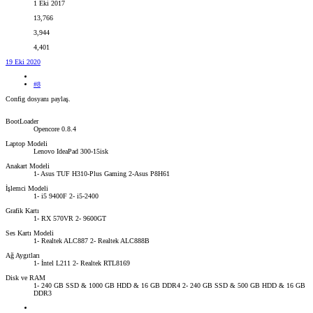
1 Eki 2017
13,766
3,944
4,401
19 Eki 2020
#8
Config dosyanı paylaş.
BootLoader
Opencore 0.8.4
Laptop Modeli
Lenovo IdeaPad 300-15isk
Anakart Modeli
1- Asus TUF H310-Plus Gaming 2-Asus P8H61
İşlemci Modeli
1- i5 9400F 2- i5-2400
Grafik Kartı
1- RX 570VR 2- 9600GT
Ses Kartı Modeli
1- Realtek ALC887 2- Realtek ALC888B
Ağ Aygıtları
1- İntel L211 2- Realtek RTL8169
Disk ve RAM
1- 240 GB SSD & 1000 GB HDD & 16 GB DDR4 2- 240 GB SSD & 500 GB HDD & 16 GB
DDR3