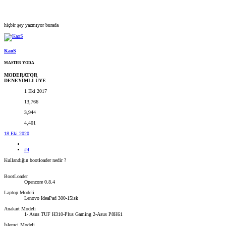
hiçbir şey yazmıyor burada
KaoS
MASTER YODA
MODERATOR
DENEYİMLİ ÜYE
1 Eki 2017
13,766
3,944
4,401
18 Eki 2020
#4
Kullandığın bootloader nedir ?
BootLoader
Opencore 0.8.4
Laptop Modeli
Lenovo IdeaPad 300-15isk
Anakart Modeli
1- Asus TUF H310-Plus Gaming 2-Asus P8H61
İşlemci Modeli