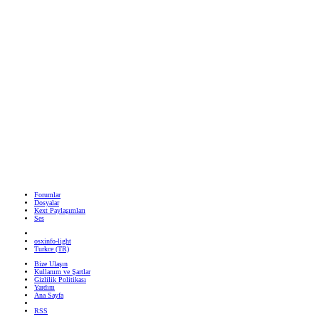
Forumlar
Dosyalar
Kext Paylaşımları
Ses
osxinfo-light
Turkce (TR)
Bize Ulaşın
Kullanım ve Şartlar
Gizlilik Politikası
Yardım
Ana Sayfa
RSS