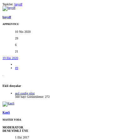
Tepkiler:
bnysff
bnysff
APPRENTICE
10 Nis 2020
29
6
21
19 Eki 2020
#9
.
Ekli dosyalar
asıl config.plist
560 bayt
Görüntüleme: 272
KaoS
MASTER YODA
MODERATOR
DENEYİMLİ ÜYE
1 Eki 2017