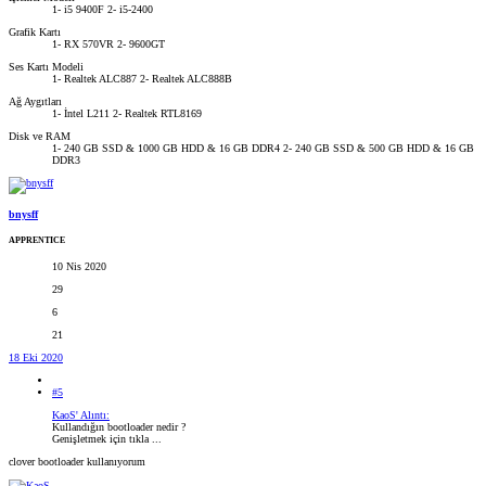
1- i5 9400F 2- i5-2400
Grafik Kartı
1- RX 570VR 2- 9600GT
Ses Kartı Modeli
1- Realtek ALC887 2- Realtek ALC888B
Ağ Aygıtları
1- İntel L211 2- Realtek RTL8169
Disk ve RAM
1- 240 GB SSD & 1000 GB HDD & 16 GB DDR4 2- 240 GB SSD & 500 GB HDD & 16 GB
DDR3
bnysff
APPRENTICE
10 Nis 2020
29
6
21
18 Eki 2020
#5
KaoS' Alıntı:
Kullandığın bootloader nedir ?
Genişletmek için tıkla ...
clover bootloader kullanıyorum