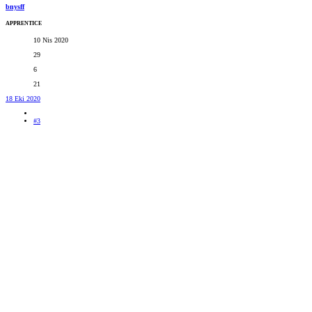
bnysff
APPRENTICE
10 Nis 2020
29
6
21
18 Eki 2020
#3