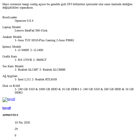
Hayır sistemini hangi config açıyor bu genelde gizli EFI bölüntüsü içerisinde olur onun üzerinde dediğim
değişiklikleri yapacaksın.
BootLoader
Opencore 0.8.4
Laptop Modeli
Lenovo IdeaPad 300-15isk
Anakart Modeli
1- Asus TUF H310-Plus Gaming 2-Asus P8H61
İşlemci Modeli
1- i5 9400F 2- i5-2400
Grafik Kartı
1- RX 570VR 2- 9600GT
Ses Kartı Modeli
1- Realtek ALC887 2- Realtek ALC888B
Ağ Aygıtları
1- İntel L211 2- Realtek RTL8169
Disk ve RAM
1- 240 GB SSD & 1000 GB HDD & 16 GB DDR4 2- 240 GB SSD & 500 GB HDD & 16 GB
DDR3
bnysff
APPRENTICE
10 Nis 2020
29
6