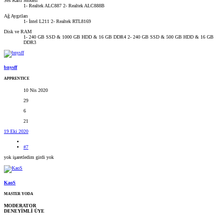
Ses Kartı Modeli
1- Realtek ALC887 2- Realtek ALC888B
Ağ Aygıtları
1- İntel L211 2- Realtek RTL8169
Disk ve RAM
1- 240 GB SSD & 1000 GB HDD & 16 GB DDR4 2- 240 GB SSD & 500 GB HDD & 16 GB
DDR3
bnysff
APPRENTICE
10 Nis 2020
29
6
21
19 Eki 2020
#7
yok işaretledim girdi yok
KaoS
MASTER YODA
MODERATOR
DENEYİMLİ ÜYE