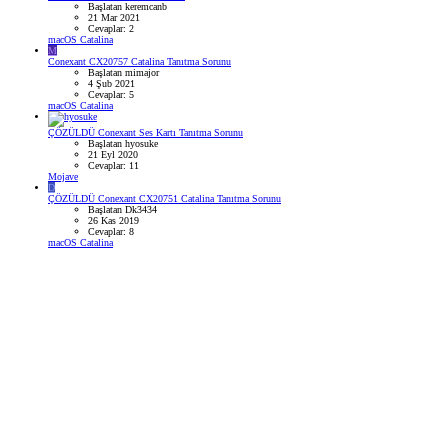
Başlatan keremcanb
21 Mar 2021
Cevaplar: 2
macOS Catalina
M
Conexant CX20757 Catalina Tanıtma Sorunu
Başlatan mimajor
4 Şub 2021
Cevaplar: 5
macOS Catalina
ÇÖZÜLDÜ
Conexant Ses Kartı Tanıtma Sorunu
Başlatan hyosuke
21 Eyl 2020
Cevaplar: 11
Mojave
D
ÇÖZÜLDÜ
Conexant CX20751 Catalina Tanıtma Sorunu
Başlatan Dk3434
26 Kas 2019
Cevaplar: 8
macOS Catalina