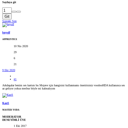
Sayfaya git
Git
Sonraki
Son
bnysff
APPRENTICE
10 Nis 2020
29
6
21
9 Eki 2020
#1
Arkdaşalar benim ses kartım bu Mojave için hangisini kullanmamı öneririsiniz voodooHDA kullanınca ses
az geliyor yoksa mecbur böyle mi kalmalıyım
KaoS
MASTER YODA
MODERATOR
DENEYİMLİ ÜYE
1 Eki 2017