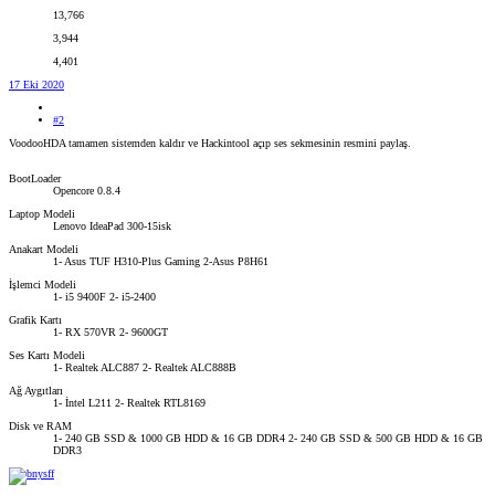
13,766
3,944
4,401
17 Eki 2020
#2
VoodooHDA tamamen sistemden kaldır ve Hackintool açıp ses sekmesinin resmini paylaş.
BootLoader
Opencore 0.8.4
Laptop Modeli
Lenovo IdeaPad 300-15isk
Anakart Modeli
1- Asus TUF H310-Plus Gaming 2-Asus P8H61
İşlemci Modeli
1- i5 9400F 2- i5-2400
Grafik Kartı
1- RX 570VR 2- 9600GT
Ses Kartı Modeli
1- Realtek ALC887 2- Realtek ALC888B
Ağ Aygıtları
1- İntel L211 2- Realtek RTL8169
Disk ve RAM
1- 240 GB SSD & 1000 GB HDD & 16 GB DDR4 2- 240 GB SSD & 500 GB HDD & 16 GB
DDR3