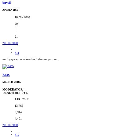
bnysff
APPRENTICE
10 Nis 2020
29
6
21
20 Eki 2020
#11
nasıl yapıcam onu kendim 0 dan mı yazıcam
KaoS
MASTER YODA
MODERATOR
DENEYİMLİ ÜYE
1 Eki 2017
13,766
3,944
4,401
20 Eki 2020
#12