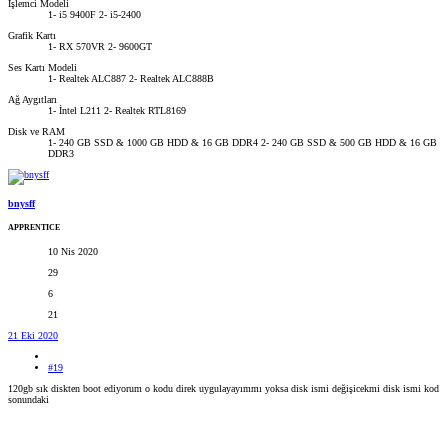
İşlemci Modeli
1- i5 9400F 2- i5-2400
Grafik Kartı
1- RX 570VR 2- 9600GT
Ses Kartı Modeli
1- Realtek ALC887 2- Realtek ALC888B
Ağ Aygıtları
1- İntel L211 2- Realtek RTL8169
Disk ve RAM
1- 240 GB SSD & 1000 GB HDD & 16 GB DDR4 2- 240 GB SSD & 500 GB HDD & 16 GB
DDR3
bnysff
APPRENTICE
10 Nis 2020
29
6
21
21 Eki 2020
#19
120gb sık diskten boot ediyorum o kodu direk uygulayayımmı yoksa disk ismi değişicekmi disk ismi kod
sonundaki