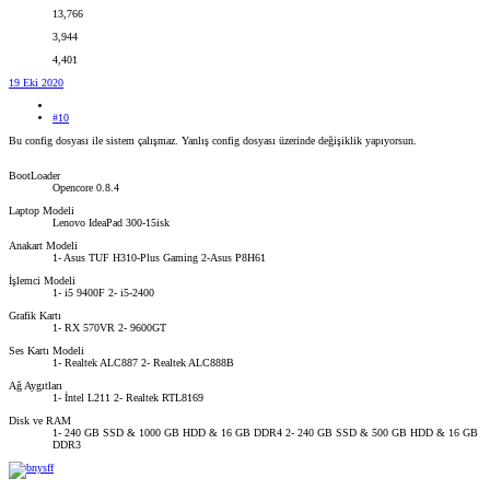
13,766
3,944
4,401
19 Eki 2020
#10
Bu config dosyası ile sistem çalışmaz. Yanlış config dosyası üzerinde değişiklik yapıyorsun.
BootLoader
Opencore 0.8.4
Laptop Modeli
Lenovo IdeaPad 300-15isk
Anakart Modeli
1- Asus TUF H310-Plus Gaming 2-Asus P8H61
İşlemci Modeli
1- i5 9400F 2- i5-2400
Grafik Kartı
1- RX 570VR 2- 9600GT
Ses Kartı Modeli
1- Realtek ALC887 2- Realtek ALC888B
Ağ Aygıtları
1- İntel L211 2- Realtek RTL8169
Disk ve RAM
1- 240 GB SSD & 1000 GB HDD & 16 GB DDR4 2- 240 GB SSD & 500 GB HDD & 16 GB
DDR3