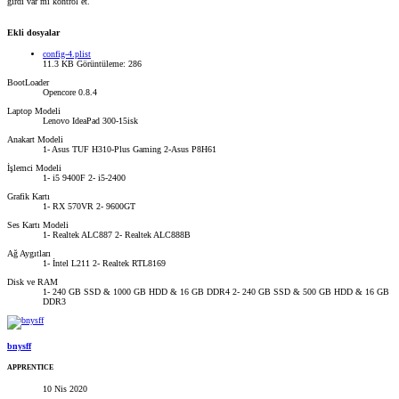
girdi var mı kontrol et.
Ekli dosyalar
config-4.plist
11.3 KB
Görüntüleme: 286
BootLoader
Opencore 0.8.4
Laptop Modeli
Lenovo IdeaPad 300-15isk
Anakart Modeli
1- Asus TUF H310-Plus Gaming 2-Asus P8H61
İşlemci Modeli
1- i5 9400F 2- i5-2400
Grafik Kartı
1- RX 570VR 2- 9600GT
Ses Kartı Modeli
1- Realtek ALC887 2- Realtek ALC888B
Ağ Aygıtları
1- İntel L211 2- Realtek RTL8169
Disk ve RAM
1- 240 GB SSD & 1000 GB HDD & 16 GB DDR4 2- 240 GB SSD & 500 GB HDD & 16 GB
DDR3
bnysff
APPRENTICE
10 Nis 2020