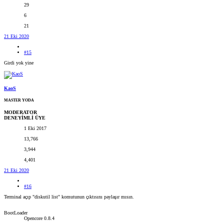
29
6
21
21 Eki 2020
#15
Girdi yok yine
KaoS
MASTER YODA
MODERATOR
DENEYİMLİ ÜYE
1 Eki 2017
13,766
3,944
4,401
21 Eki 2020
#16
Terminal açıp "diskutil list" komutunun çıktısını paylaşır mısın.
BootLoader
Opencore 0.8.4