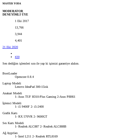
MASTER YODA
MODERATOR
DENEYİMLİ ÜYE
1 Eki 2017
13,766
3,944
4,401
21 Eki 2020
#20
Sen dediğim işlemleri sıra ile yap ki işimizi garantiye alalım.
BootLoader
Opencore 0.8.4
Laptop Modeli
Lenovo IdeaPad 300-15isk
Anakart Modeli
1- Asus TUF H310-Plus Gaming 2-Asus P8H61
İşlemci Modeli
1- i5 9400F 2- i5-2400
Grafik Kartı
1- RX 570VR 2- 9600GT
Ses Kartı Modeli
1- Realtek ALC887 2- Realtek ALC888B
Ağ Aygıtları
1- İntel L211 2- Realtek RTL8169