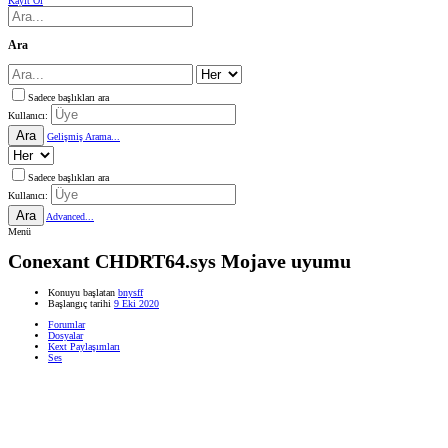
Kayıt Ol
Ara
Sadece başlıkları ara
Kullanıcı:
Ara
Gelişmiş Arama...
Sadece başlıkları ara
Kullanıcı:
Ara
Advanced...
Menü
Conexant CHDRT64.sys Mojave uyumu
Konuyu başlatan
bnysff
Başlangıç tarihi
9 Eki 2020
Forumlar
Dosyalar
Kext Paylaşımları
Ses