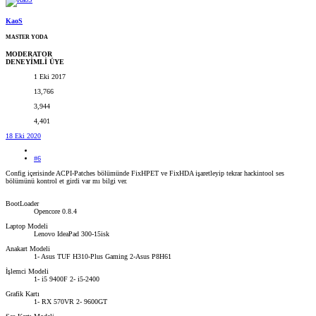
KaoS
MASTER YODA
MODERATOR
DENEYİMLİ ÜYE
1 Eki 2017
13,766
3,944
4,401
18 Eki 2020
#6
Config içerisinde ACPI-Patches bölümünde FixHPET ve FixHDA işaretleyip tekrar hackintool ses
bölümünü kontrol et girdi var mı bilgi ver.
BootLoader
Opencore 0.8.4
Laptop Modeli
Lenovo IdeaPad 300-15isk
Anakart Modeli
1- Asus TUF H310-Plus Gaming 2-Asus P8H61
İşlemci Modeli
1- i5 9400F 2- i5-2400
Grafik Kartı
1- RX 570VR 2- 9600GT