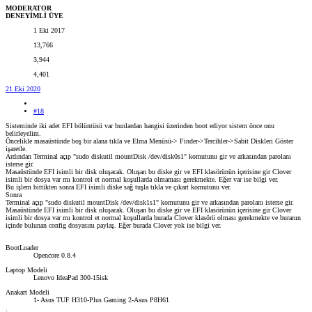
MODERATOR
DENEYİMLİ ÜYE
1 Eki 2017
13,766
3,944
4,401
21 Eki 2020
#18
Sisteminde iki adet EFI bölüntüsü var bunlardan hangisi üzerinden boot ediyor sistem önce onu
belirleyelim.
Öncelikle masaüstünde boş bir alana tıkla ve Elma Menüsü-> Finder->Tercihler->Sabit Diskleri Göster
işaretle.
Ardından Terminal açıp "sudo diskutil mountDisk /dev/disk0s1" komutunu gir ve arkasından parolanı
isterse gir.
Masaüstünde EFI isimli bir disk oluşacak. Oluşan bu diske gir ve EFI klasörünün içerisine gir Clover
isimli bir dosya var mı kontrol et normal koşullarda olmaması gerekmekte. Eğer var ise bilgi ver.
Bu işlem bittikten sonra EFI isimli diske sağ tuşla tıkla ve çıkart komutunu ver.
Sonra
Terminal açıp "sudo diskutil mountDisk /dev/disk1s1" komutunu gir ve arkasından parolanı isterse gir.
Masaüstünde EFI isimli bir disk oluşacak. Oluşan bu diske gir ve EFI klasörünün içerisine gir Clover
isimli bir dosya var mı kontrol et normal koşullarda burada Clover klasörü olması gerekmekte ve buranın
içinde bulunan config dosyasını paylaş. Eğer burada Clover yok ise bilgi ver.
BootLoader
Opencore 0.8.4
Laptop Modeli
Lenovo IdeaPad 300-15isk
Anakart Modeli
1- Asus TUF H310-Plus Gaming 2-Asus P8H61