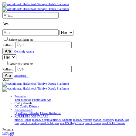
Ara
Sadece başlıkları ara
Kullanıcı:
Ara
Gelişmiş Arama...
Sadece başlıkları ara
Kullanıcı:
Ara
Advanced...
Menü
Forumlar
Yeni Mesajlar
Forumlarda Ara
confıg düzenle
OC Config Düzenle
REHBERLER
OpenCore Rehberler
Clover Rehberler
KURULUM DOSYALARI
macOS Tahoe
macOS Sequoia
macOS Sonoma
macOS Ventura
macOS Monterey
macOS Big
Sur
macOS Catalina
macOS Mojave
macOS High Sierra
macOS Sierra
macOS El Capitan
Forumlar
Giriş Yap