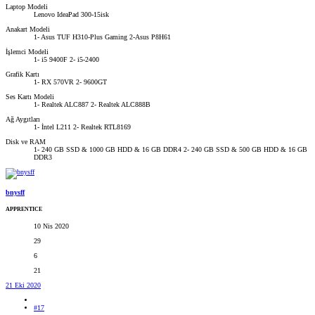
Laptop Modeli
Lenovo IdeaPad 300-15isk
Anakart Modeli
1- Asus TUF H310-Plus Gaming 2-Asus P8H61
İşlemci Modeli
1- i5 9400F 2- i5-2400
Grafik Kartı
1- RX 570VR 2- 9600GT
Ses Kartı Modeli
1- Realtek ALC887 2- Realtek ALC888B
Ağ Aygıtları
1- İntel L211 2- Realtek RTL8169
Disk ve RAM
1- 240 GB SSD & 1000 GB HDD & 16 GB DDR4 2- 240 GB SSD & 500 GB HDD & 16 GB
DDR3
bnysff
APPRENTICE
10 Nis 2020
29
6
21
21 Eki 2020
#17