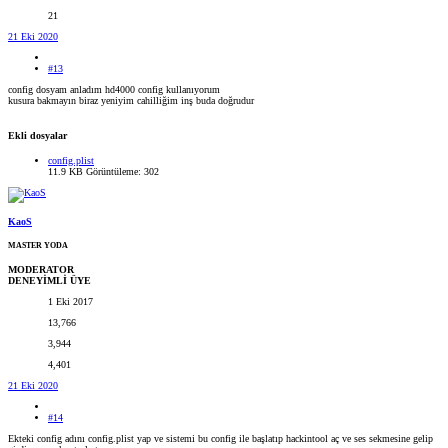
21
21 Eki 2020
#13
config dosyam anladım hd4000 config kullanıyorum
kusura bakmayın biraz yeniyim cahilliğim inş buda doğrudur
Ekli dosyalar
config.plist
11.9 KB
Görüntüleme: 302
KaoS
MASTER YODA
MODERATOR
DENEYİMLİ ÜYE
1 Eki 2017
13,766
3,944
4,401
21 Eki 2020
#14
Ekteki config adını config.plist yap ve sistemi bu config ile başlatıp hackintool aç ve ses sekmesine gelip