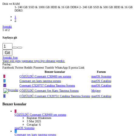
Disk ve RAM
1- 240 GB SSD & 1000 GB HDD & 16 GB DDR4 2- 240 GB SSD & 500 GB HDD & 16 GB
DDR3
1
2
Sonraki
1 of 2
Sayfaya git
Git
Sonraki
Son
Yanıt için giriş yapmanız veya üye olmanız gerekir.
Paylaş:
Facebook
Twitter
Reddit
Pinterest
Tumblr
WhatsApp
E-posta
Link
Benzer konular
Forum
F
ÇÖZÜLDÜ
Conexant CX8400 ses sorunu
macOS Sonoma
K
Conexant ses kartı tanıtma sorunu
macOS Catalina
M
Conexant CX20757 Catalina Tanıtma Sorunu
macOS Catalina
ÇÖZÜLDÜ
Conexant Ses Kartı Tanıtma Sorunu
Mojave
D
ÇÖZÜLDÜ
Conexant CX20751 Catalina Tanıtma Sorunu
macOS Catalina
Benzer konular
F
ÇÖZÜLDÜ
Conexant CX8400 ses sorunu
Başlatan f1hakkinen
3 Mar 2025
Cevaplar: 6
macOS Sonoma
K
Conexant ses kartı tanıtma sorunu