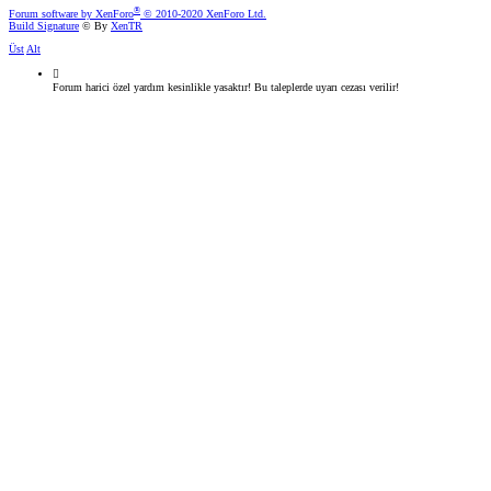
®
Forum software by XenForo
© 2010-2020 XenForo Ltd.
Build Signature
© By
XenTR
Üst
Alt
Forum harici özel yardım kesinlikle yasaktır! Bu taleplerde uyarı cezası verilir!